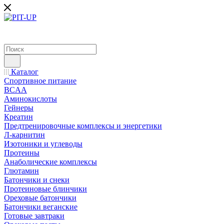
Каталог
Спортивное питание
BCAA
Аминокислоты
Гейнеры
Креатин
Предтренировочные комплексы и энергетики
Л-карнитин
Изотоники и углеводы
Протеины
Анаболические комплексы
Глютамин
Батончики и снеки
Протеиновые блинчики
Ореховые батончики
Батончики веганские
Готовые завтраки