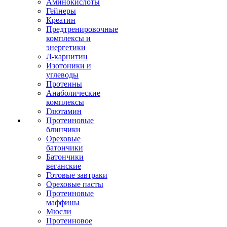
Аминокислоты
Гейнеры
Креатин
Предтренировочные
комплексы и
энергетики
Л-карнитин
Изотоники и
углеводы
Протеины
Анаболические
комплексы
Глютамин
Протеиновые
блинчики
Ореховые
батончики
Батончики
веганские
Готовые завтраки
Ореховые пасты
Протеиновые
маффины
Мюсли
Протеиновое