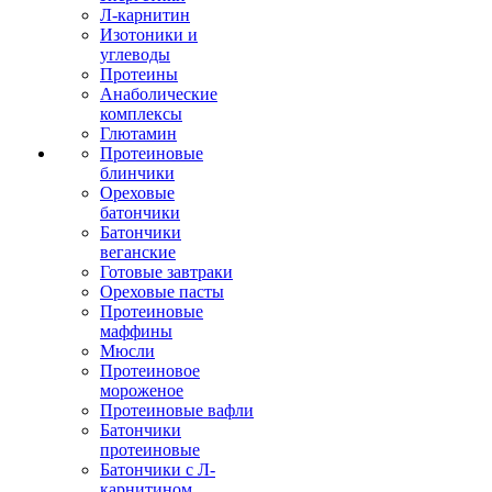
Л-карнитин
Изотоники и
углеводы
Протеины
Анаболические
комплексы
Глютамин
Протеиновые
блинчики
Ореховые
батончики
Батончики
веганские
Готовые завтраки
Ореховые пасты
Протеиновые
маффины
Мюсли
Протеиновое
мороженое
Протеиновые вафли
Батончики
протеиновые
Батончики с Л-
карнитином