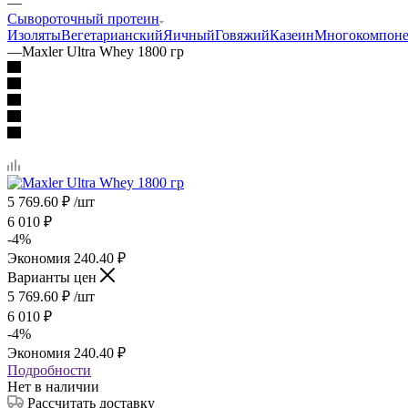
—
Сывороточный протеин
Изоляты
Вегетарианский
Яичный
Говяжий
Казеин
Многокомпон
—
Maxler Ultra Whey 1800 гр
5 769.60
₽
/шт
6 010
₽
-
4
%
Экономия
240.40
₽
Варианты цен
5 769.60
₽
/шт
6 010
₽
-
4
%
Экономия
240.40
₽
Подробности
Нет в наличии
Рассчитать доставку