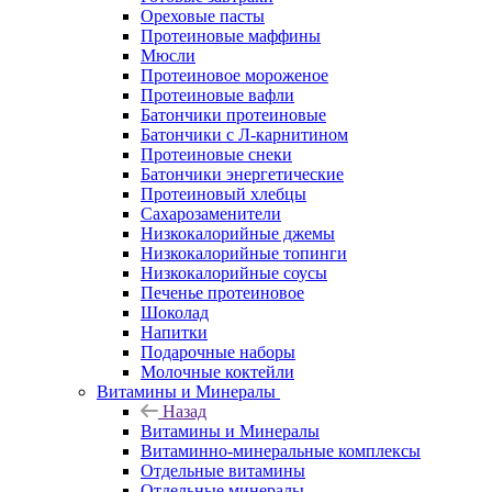
Ореховые пасты
Протеиновые маффины
Мюсли
Протеиновое мороженое
Протеиновые вафли
Батончики протеиновые
Батончики с Л-карнитином
Протеиновые снеки
Батончики энергетические
Протеиновый хлебцы
Сахарозаменители
Низкокалорийные джемы
Низкокалорийные топинги
Низкокалорийные соусы
Печенье протеиновое
Шоколад
Напитки
Подарочные наборы
Молочные коктейли
Витамины и Минералы
Назад
Витамины и Минералы
Витаминно-минеральные комплексы
Отдельные витамины
Отдельные минералы