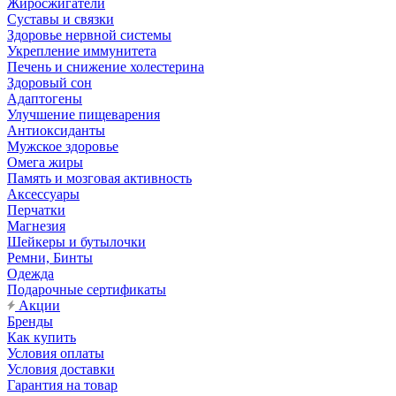
Жиросжигатели
Суставы и связки
Здоровье нервной системы
Укрепление иммунитета
Печень и снижение холестерина
Здоровый сон
Адаптогены
Улучшение пищеварения
Антиоксиданты
Мужское здоровье
Омега жиры
Память и мозговая активность
Аксессуары
Перчатки
Магнезия
Шейкеры и бутылочки
Ремни, Бинты
Одежда
Подарочные сертификаты
Акции
Бренды
Как купить
Условия оплаты
Условия доставки
Гарантия на товар