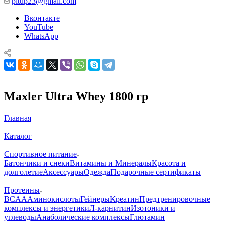
pitup23@gmail.com
Вконтакте
YouTube
WhatsApp
Maxler Ultra Whey 1800 гр
Главная
—
Каталог
—
Спортивное питание
Батончики и снеки
Витамины и Минералы
Красота и
долголетие
Аксессуары
Одежда
Подарочные сертификаты
—
Протеины
BCAA
Аминокислоты
Гейнеры
Креатин
Предтренировочные
комплексы и энергетики
Л-карнитин
Изотоники и
углеводы
Анаболические комплексы
Глютамин