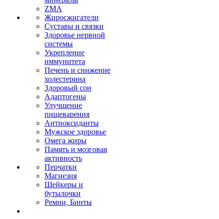
ZMA
Жиросжигатели
Суставы и связки
Здоровье нервной
системы
Укрепление
иммунитета
Печень и снижение
холестерина
Здоровый сон
Адаптогены
Улучшение
пищеварения
Антиоксиданты
Мужское здоровье
Омега жиры
Память и мозговая
активность
Перчатки
Магнезия
Шейкеры и
бутылочки
Ремни, Бинты