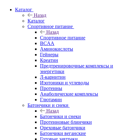
Каталог
Назад
Каталог
Спортивное питание
Назад
Спортивное питание
BCAA
Аминокислоты
Гейнеры
Креатин
Предтренировочные комплексы и
энергетики
Л-карнитин
Изотоники и углеводы
Протеины
Анаболические комплексы
Глютамин
Батончики и снеки
Назад
Батончики и снеки
Протеиновые блинчики
Ореховые батончики
Батончики веганские
Готовые завтраки