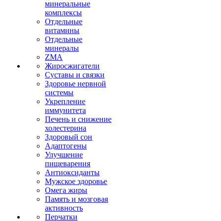
минеральные
комплексы
Отдельные
витамины
Отдельные
минералы
ZMA
Жиросжигатели
Суставы и связки
Здоровье нервной
системы
Укрепление
иммунитета
Печень и снижение
холестерина
Здоровый сон
Адаптогены
Улучшение
пищеварения
Антиоксиданты
Мужское здоровье
Омега жиры
Память и мозговая
активность
Перчатки