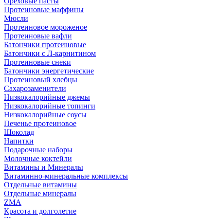
Ореховые пасты
Протеиновые маффины
Мюсли
Протеиновое мороженое
Протеиновые вафли
Батончики протеиновые
Батончики с Л-карнитином
Протеиновые снеки
Батончики энергетические
Протеиновый хлебцы
Сахарозаменители
Низкокалорийные джемы
Низкокалорийные топинги
Низкокалорийные соусы
Печенье протеиновое
Шоколад
Напитки
Подарочные наборы
Молочные коктейли
Витамины и Минералы
Витаминно-минеральные комплексы
Отдельные витамины
Отдельные минералы
ZMA
Красота и долголетие