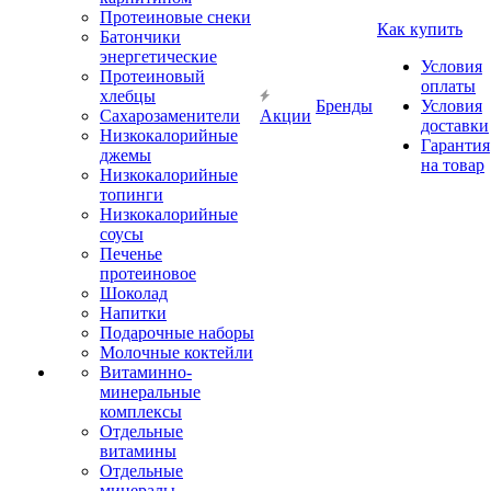
Протеиновые снеки
Как купить
Батончики
энергетические
Условия
Протеиновый
оплаты
хлебцы
Бренды
Условия
Сахарозаменители
Акции
доставки
Низкокалорийные
Гарантия
джемы
на товар
Низкокалорийные
топинги
Низкокалорийные
соусы
Печенье
протеиновое
Шоколад
Напитки
Подарочные наборы
Молочные коктейли
Витаминно-
минеральные
комплексы
Отдельные
витамины
Отдельные
минералы