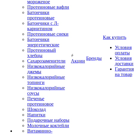
мороженое
Протеиновые вафли
Батончики
протеиновые
Батончики с Л-
карнитином
Протеиновые снеки
Как купить
Батончики
энергетические
Условия
Протеиновый
оплаты
хлебцы
Бренды
Условия
Сахарозаменители
Акции
доставки
Низкокалорийные
Гарантия
джемы
на товар
Низкокалорийные
топинги
Низкокалорийные
соусы
Печенье
протеиновое
Шоколад
Напитки
Подарочные наборы
Молочные коктейли
Витаминно-