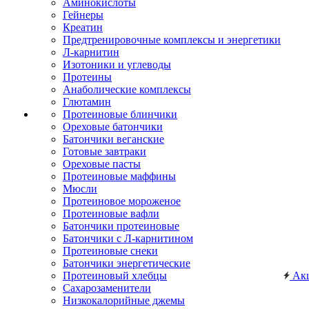
Аминокислоты
Гейнеры
Креатин
Предтренировочные комплексы и энергетики
Л-карнитин
Изотоники и углеводы
Протеины
Анаболические комплексы
Глютамин
Протеиновые блинчики
Ореховые батончики
Батончики веганские
Готовые завтраки
Ореховые пасты
Протеиновые маффины
Мюсли
Протеиновое мороженое
Протеиновые вафли
Батончики протеиновые
Батончики с Л-карнитином
Протеиновые снеки
Батончики энергетические
Протеиновый хлебцы
Ак
Сахарозаменители
Низкокалорийные джемы