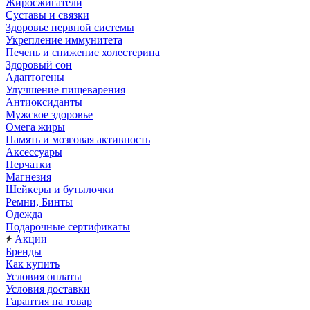
Жиросжигатели
Суставы и связки
Здоровье нервной системы
Укрепление иммунитета
Печень и снижение холестерина
Здоровый сон
Адаптогены
Улучшение пищеварения
Антиоксиданты
Мужское здоровье
Омега жиры
Память и мозговая активность
Аксессуары
Перчатки
Магнезия
Шейкеры и бутылочки
Ремни, Бинты
Одежда
Подарочные сертификаты
Акции
Бренды
Как купить
Условия оплаты
Условия доставки
Гарантия на товар