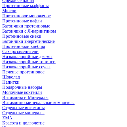
Ореховые пасты
Протеиновые маффины
Мюсли
Протеиновое мороженое
Протеиновые вафли
Батончики протеиновые
Батончики с Л-карнитином
Протеиновые снеки
Батончики энергетические
Протеиновый хлебцы
Сахарозаменители
Низкокалорийные джемы
Низкокалорийные топинги
Низкокалорийные соусы
Печенье протеиновое
Шоколад
Напитки
Подарочные наборы
Молочные коктейли
Витамины и Минералы
Витаминно-минеральные комплексы
Отдельные витамины
Отдельные минералы
ZMA
Красота и долголетие