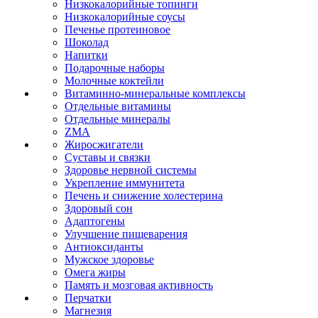
Низкокалорийные топинги
Низкокалорийные соусы
Печенье протеиновое
Шоколад
Напитки
Подарочные наборы
Молочные коктейли
Витаминно-минеральные комплексы
Отдельные витамины
Отдельные минералы
ZMA
Жиросжигатели
Суставы и связки
Здоровье нервной системы
Укрепление иммунитета
Печень и снижение холестерина
Здоровый сон
Адаптогены
Улучшение пищеварения
Антиоксиданты
Мужское здоровье
Омега жиры
Память и мозговая активность
Перчатки
Магнезия