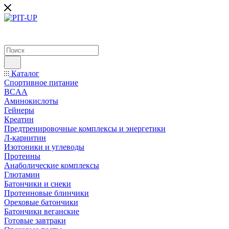
Каталог
Спортивное питание
BCAA
Аминокислоты
Гейнеры
Креатин
Предтренировочные комплексы и энергетики
Л-карнитин
Изотоники и углеводы
Протеины
Анаболические комплексы
Глютамин
Батончики и снеки
Протеиновые блинчики
Ореховые батончики
Батончики веганские
Готовые завтраки