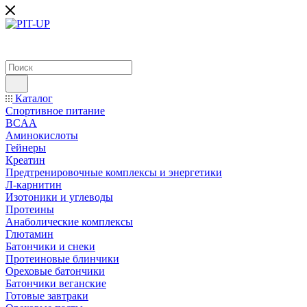
Каталог
Спортивное питание
BCAA
Аминокислоты
Гейнеры
Креатин
Предтренировочные комплексы и энергетики
Л-карнитин
Изотоники и углеводы
Протеины
Анаболические комплексы
Глютамин
Батончики и снеки
Протеиновые блинчики
Ореховые батончики
Батончики веганские
Готовые завтраки