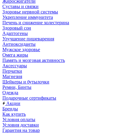
Жиросжигатели
Суставы и связки
Здоровье нервной системы
Укрепление иммунитета
Печень и снижение холестерина
Здоровый сон
Адаптогены
Улучшение пищеварения
Антиоксиданты
Мужское здоровье
Омега жиры
Память и мозговая активность
Аксессуары
Перчатки
Магнезия
Шейкеры и бутылочки
Ремни, Бинты
Одежда
Подарочные сертификаты
Акции
Бренды
Как купить
Условия оплаты
Условия доставки
Гарантия на товар