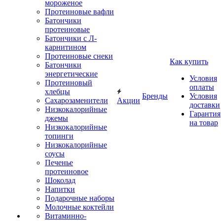
мороженое
Протеиновые вафли
Батончики
протеиновые
Батончики с Л-
карнитином
Протеиновые снеки
Как купить
Батончики
энергетические
Условия
Протеиновый
оплаты
хлебцы
Бренды
Условия
Сахарозаменители
Акции
доставки
Низкокалорийные
Гарантия
джемы
на товар
Низкокалорийные
топинги
Низкокалорийные
соусы
Печенье
протеиновое
Шоколад
Напитки
Подарочные наборы
Молочные коктейли
Витаминно-