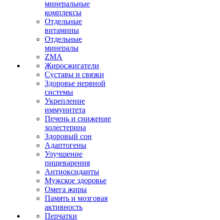
минеральные
комплексы
Отдельные
витамины
Отдельные
минералы
ZMA
Жиросжигатели
Суставы и связки
Здоровье нервной
системы
Укрепление
иммунитета
Печень и снижение
холестерина
Здоровый сон
Адаптогены
Улучшение
пищеварения
Антиоксиданты
Мужское здоровье
Омега жиры
Память и мозговая
активность
Перчатки