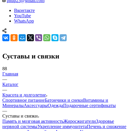
pitup23@gmail.com
Вконтакте
YouTube
WhatsApp
Суставы и связки
88
Главная
—
Каталог
—
Красота и долголетие
Спортивное питание
Батончики и снеки
Витамины и
Минералы
Аксессуары
Одежда
Подарочные сертификаты
—
Суставы и связки
Память и мозговая активность
Жиросжигатели
Здоровье
нервной системы
Укрепление иммунитета
Печень и снижение