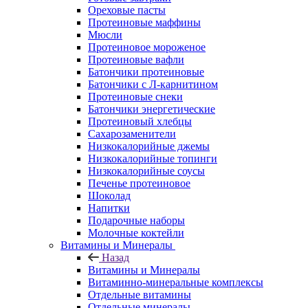
Ореховые пасты
Протеиновые маффины
Мюсли
Протеиновое мороженое
Протеиновые вафли
Батончики протеиновые
Батончики с Л-карнитином
Протеиновые снеки
Батончики энергетические
Протеиновый хлебцы
Сахарозаменители
Низкокалорийные джемы
Низкокалорийные топинги
Низкокалорийные соусы
Печенье протеиновое
Шоколад
Напитки
Подарочные наборы
Молочные коктейли
Витамины и Минералы
Назад
Витамины и Минералы
Витаминно-минеральные комплексы
Отдельные витамины
Отдельные минералы