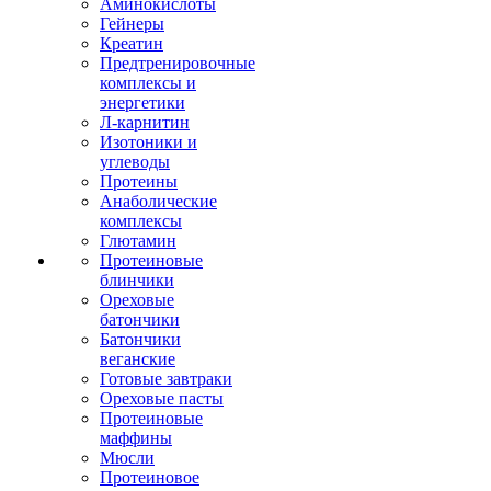
Аминокислоты
Гейнеры
Креатин
Предтренировочные
комплексы и
энергетики
Л-карнитин
Изотоники и
углеводы
Протеины
Анаболические
комплексы
Глютамин
Протеиновые
блинчики
Ореховые
батончики
Батончики
веганские
Готовые завтраки
Ореховые пасты
Протеиновые
маффины
Мюсли
Протеиновое