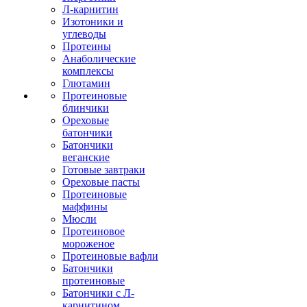
Л-карнитин
Изотоники и
углеводы
Протеины
Анаболические
комплексы
Глютамин
Протеиновые
блинчики
Ореховые
батончики
Батончики
веганские
Готовые завтраки
Ореховые пасты
Протеиновые
маффины
Мюсли
Протеиновое
мороженое
Протеиновые вафли
Батончики
протеиновые
Батончики с Л-
карнитином