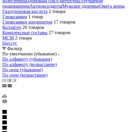
холестерина
Здоровый сон
Адаптогены
Улучшение
пищеварения
Антиоксиданты
Мужское здоровье
Омега жиры
Гиалуроновая кислота
2 товара
Глюкозамин
1 товар
Глюкозамин хондроитин
17 товаров
Коллаген
26 товаров
Комплексные составы
27 товаров
МСМ
2 товара
Циссус
Фильтр
По умолчанию (убывание)
По алфавиту (убывание)
По алфавиту (возрастание)
По цене (убывание)
По цене (возрастание)