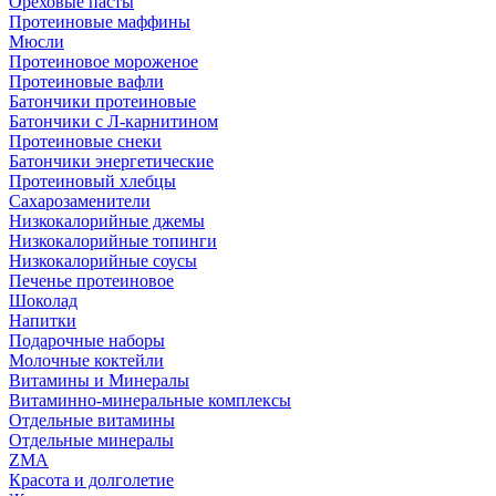
Ореховые пасты
Протеиновые маффины
Мюсли
Протеиновое мороженое
Протеиновые вафли
Батончики протеиновые
Батончики с Л-карнитином
Протеиновые снеки
Батончики энергетические
Протеиновый хлебцы
Сахарозаменители
Низкокалорийные джемы
Низкокалорийные топинги
Низкокалорийные соусы
Печенье протеиновое
Шоколад
Напитки
Подарочные наборы
Молочные коктейли
Витамины и Минералы
Витаминно-минеральные комплексы
Отдельные витамины
Отдельные минералы
ZMA
Красота и долголетие