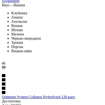
Подробнее
Вкус
—
Вишня
Клубника
Ананас
Апельсин
Вишня
Яблоко
Малина
Черная смородина
Тропик
Персик
Вишня-лайм
Optimum System Collagen Hydrolyzed 120 капс
Достаточно