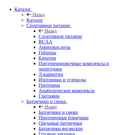
Каталог
Назад
Каталог
Спортивное питание
Назад
Спортивное питание
BCAA
Аминокислоты
Гейнеры
Креатин
Предтренировочные комплексы и
энергетики
Л-карнитин
Изотоники и углеводы
Протеины
Анаболические комплексы
Глютамин
Батончики и снеки
Назад
Батончики и снеки
Протеиновые блинчики
Ореховые батончики
Батончики веганские
Готовые завтраки