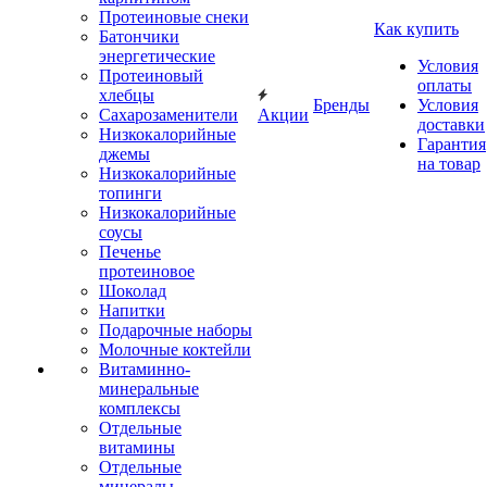
Протеиновые снеки
Как купить
Батончики
энергетические
Условия
Протеиновый
оплаты
хлебцы
Бренды
Условия
Сахарозаменители
Акции
доставки
Низкокалорийные
Гарантия
джемы
на товар
Низкокалорийные
топинги
Низкокалорийные
соусы
Печенье
протеиновое
Шоколад
Напитки
Подарочные наборы
Молочные коктейли
Витаминно-
минеральные
комплексы
Отдельные
витамины
Отдельные
минералы