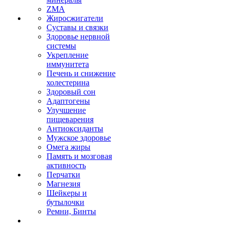
ZMA
Жиросжигатели
Суставы и связки
Здоровье нервной
системы
Укрепление
иммунитета
Печень и снижение
холестерина
Здоровый сон
Адаптогены
Улучшение
пищеварения
Антиоксиданты
Мужское здоровье
Омега жиры
Память и мозговая
активность
Перчатки
Магнезия
Шейкеры и
бутылочки
Ремни, Бинты