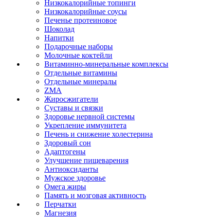
Низкокалорийные топинги
Низкокалорийные соусы
Печенье протеиновое
Шоколад
Напитки
Подарочные наборы
Молочные коктейли
Витаминно-минеральные комплексы
Отдельные витамины
Отдельные минералы
ZMA
Жиросжигатели
Суставы и связки
Здоровье нервной системы
Укрепление иммунитета
Печень и снижение холестерина
Здоровый сон
Адаптогены
Улучшение пищеварения
Антиоксиданты
Мужское здоровье
Омега жиры
Память и мозговая активность
Перчатки
Магнезия