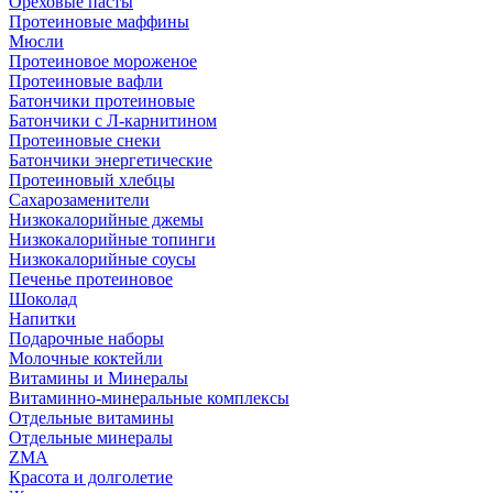
Ореховые пасты
Протеиновые маффины
Мюсли
Протеиновое мороженое
Протеиновые вафли
Батончики протеиновые
Батончики с Л-карнитином
Протеиновые снеки
Батончики энергетические
Протеиновый хлебцы
Сахарозаменители
Низкокалорийные джемы
Низкокалорийные топинги
Низкокалорийные соусы
Печенье протеиновое
Шоколад
Напитки
Подарочные наборы
Молочные коктейли
Витамины и Минералы
Витаминно-минеральные комплексы
Отдельные витамины
Отдельные минералы
ZMA
Красота и долголетие