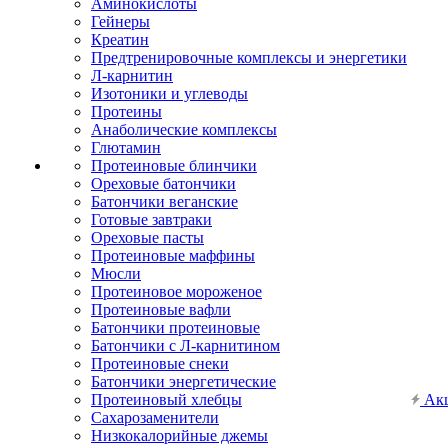
Аминокислоты
Гейнеры
Креатин
Предтренировочные комплексы и энергетики
Л-карнитин
Изотоники и углеводы
Протеины
Анаболические комплексы
Глютамин
Протеиновые блинчики
Ореховые батончики
Батончики веганские
Готовые завтраки
Ореховые пасты
Протеиновые маффины
Мюсли
Протеиновое мороженое
Протеиновые вафли
Батончики протеиновые
Батончики с Л-карнитином
Протеиновые снеки
Батончики энергетические
Протеиновый хлебцы
Ак
Сахарозаменители
Низкокалорийные джемы