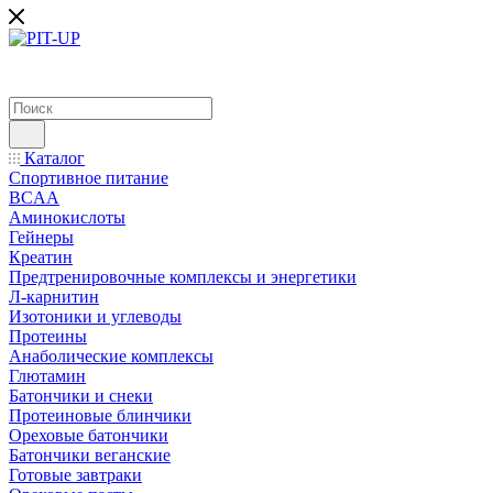
Каталог
Спортивное питание
BCAA
Аминокислоты
Гейнеры
Креатин
Предтренировочные комплексы и энергетики
Л-карнитин
Изотоники и углеводы
Протеины
Анаболические комплексы
Глютамин
Батончики и снеки
Протеиновые блинчики
Ореховые батончики
Батончики веганские
Готовые завтраки