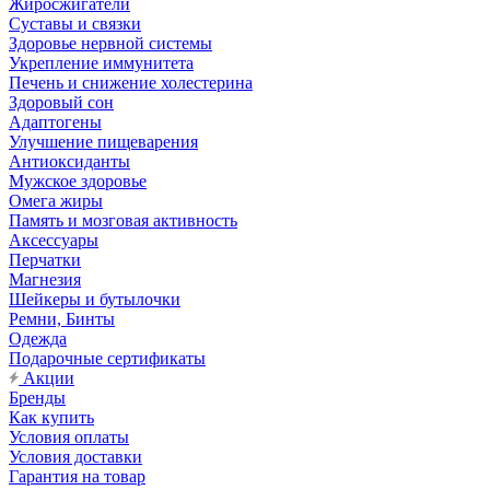
Жиросжигатели
Суставы и связки
Здоровье нервной системы
Укрепление иммунитета
Печень и снижение холестерина
Здоровый сон
Адаптогены
Улучшение пищеварения
Антиоксиданты
Мужское здоровье
Омега жиры
Память и мозговая активность
Аксессуары
Перчатки
Магнезия
Шейкеры и бутылочки
Ремни, Бинты
Одежда
Подарочные сертификаты
Акции
Бренды
Как купить
Условия оплаты
Условия доставки
Гарантия на товар