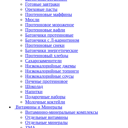
Готовые завтраки
Ореховые пасты
Протеиновые маффины
Мюсли
Протеиновое мороженое
Протеиновые вафли
Батончики протеиновые
Батончики с Л-карнитином
Протеиновые снеки
Батончики энергетические
Протеиновый хлебцы
Сахарозаменители
Низкокалорийные джемы
Низкокалорийные топинги
Низкокалорийные соусы
Печенье протеиновое
Шоколад
Напитки
Подарочные наборы
Молочные коктейли
Витамины и Минералы
Витаминно-минеральные комплексы
Отдельные витамины
Отдельные минералы
ZMA