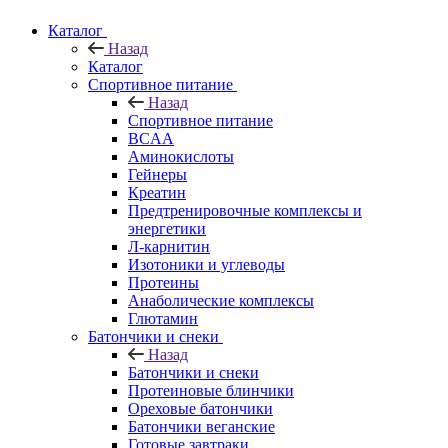
Каталог
Назад
Каталог
Спортивное питание
Назад
Спортивное питание
BCAA
Аминокислоты
Гейнеры
Креатин
Предтренировочные комплексы и
энергетики
Л-карнитин
Изотоники и углеводы
Протеины
Анаболические комплексы
Глютамин
Батончики и снеки
Назад
Батончики и снеки
Протеиновые блинчики
Ореховые батончики
Батончики веганские
Готовые завтраки