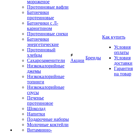
мороженое
Протеиновые вафли
Батончики
протеиновые
Батончики с Л-
карнитином
Протеиновые снеки
Как купить
Батончики
энергетические
Условия
Протеиновый
оплаты
хлебцы
Бренды
Условия
Сахарозаменители
Акции
доставки
Низкокалорийные
Гарантия
джемы
на товар
Низкокалорийные
топинги
Низкокалорийные
соусы
Печенье
протеиновое
Шоколад
Напитки
Подарочные наборы
Молочные коктейли
Витаминно-