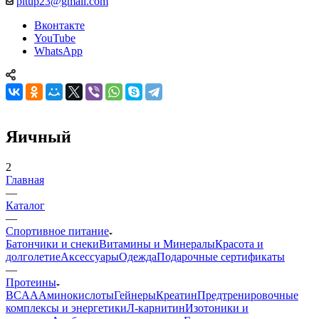
pitup23@gmail.com
Вконтакте
YouTube
WhatsApp
Яичный
2
Главная
—
Каталог
—
Спортивное питание
Батончики и снеки
Витамины и Минералы
Красота и
долголетие
Аксессуары
Одежда
Подарочные сертификаты
—
Протеины
BCAA
Аминокислоты
Гейнеры
Креатин
Предтренировочные
комплексы и энергетики
Л-карнитин
Изотоники и