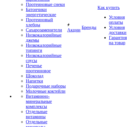
Протеиновые снеки
Как купить
Батончики
энергетические
Условия
Протеиновый
оплаты
хлебцы
Бренды
Условия
Сахарозаменители
Акции
доставки
Низкокалорийные
Гарантия
джемы
на товар
Низкокалорийные
топинги
Низкокалорийные
соусы
Печенье
протеиновое
Шоколад
Напитки
Подарочные наборы
Молочные коктейли
Витаминно-
минеральные
комплексы
Отдельные
витамины
Отдельные
минералы