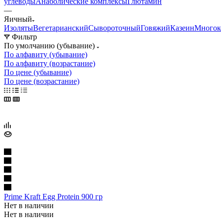
углеводы
Анаболические комплексы
Глютамин
—
Яичный
Изоляты
Вегетарианский
Сывороточный
Говяжий
Казеин
Многок
Фильтр
По умолчанию (убывание)
По алфавиту (убывание)
По алфавиту (возрастание)
По цене (убывание)
По цене (возрастание)
Prime Kraft Egg Protein 900 гр
Нет в наличии
Нет в наличии