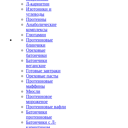
Л-карнитин
Изотоники и
углеводы
Протеины
Анаболические
комплексы
Глютамин
Протеиновые
блинчики
Ореховые
батончики
Батончики
веганские
Готовые завтраки
Ореховые пасты
Протеиновые
маффины
Мюсли
Протеиновое
мороженое
Протеиновые вафли
Батончики
протеиновые
Батончики с Л-
карнитином