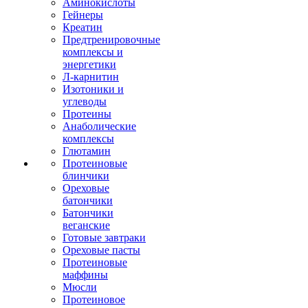
Аминокислоты
Гейнеры
Креатин
Предтренировочные
комплексы и
энергетики
Л-карнитин
Изотоники и
углеводы
Протеины
Анаболические
комплексы
Глютамин
Протеиновые
блинчики
Ореховые
батончики
Батончики
веганские
Готовые завтраки
Ореховые пасты
Протеиновые
маффины
Мюсли
Протеиновое