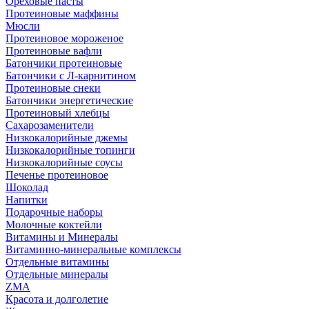
Ореховые пасты
Протеиновые маффины
Мюсли
Протеиновое мороженое
Протеиновые вафли
Батончики протеиновые
Батончики с Л-карнитином
Протеиновые снеки
Батончики энергетические
Протеиновый хлебцы
Сахарозаменители
Низкокалорийные джемы
Низкокалорийные топинги
Низкокалорийные соусы
Печенье протеиновое
Шоколад
Напитки
Подарочные наборы
Молочные коктейли
Витамины и Минералы
Витаминно-минеральные комплексы
Отдельные витамины
Отдельные минералы
ZMA
Красота и долголетие