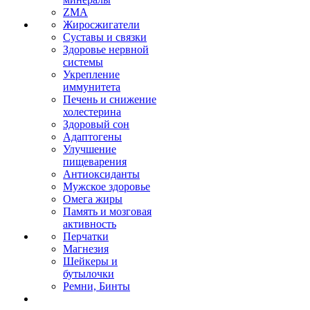
ZMA
Жиросжигатели
Суставы и связки
Здоровье нервной
системы
Укрепление
иммунитета
Печень и снижение
холестерина
Здоровый сон
Адаптогены
Улучшение
пищеварения
Антиоксиданты
Мужское здоровье
Омега жиры
Память и мозговая
активность
Перчатки
Магнезия
Шейкеры и
бутылочки
Ремни, Бинты