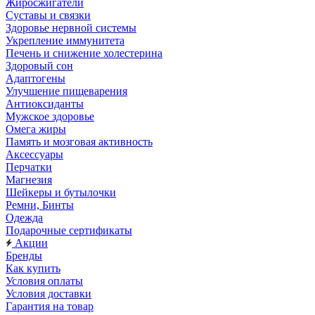
Жиросжигатели
Суставы и связки
Здоровье нервной системы
Укрепление иммунитета
Печень и снижение холестерина
Здоровый сон
Адаптогены
Улучшение пищеварения
Антиоксиданты
Мужское здоровье
Омега жиры
Память и мозговая активность
Аксессуары
Перчатки
Магнезия
Шейкеры и бутылочки
Ремни, Бинты
Одежда
Подарочные сертификаты
Акции
Бренды
Как купить
Условия оплаты
Условия доставки
Гарантия на товар