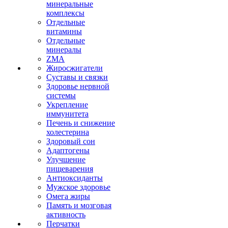
минеральные
комплексы
Отдельные
витамины
Отдельные
минералы
ZMA
Жиросжигатели
Суставы и связки
Здоровье нервной
системы
Укрепление
иммунитета
Печень и снижение
холестерина
Здоровый сон
Адаптогены
Улучшение
пищеварения
Антиоксиданты
Мужское здоровье
Омега жиры
Память и мозговая
активность
Перчатки