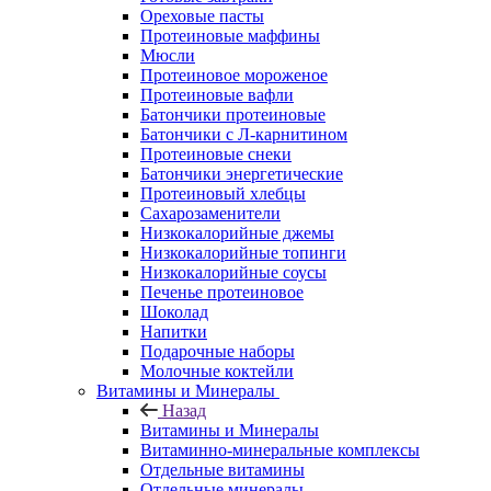
Ореховые пасты
Протеиновые маффины
Мюсли
Протеиновое мороженое
Протеиновые вафли
Батончики протеиновые
Батончики с Л-карнитином
Протеиновые снеки
Батончики энергетические
Протеиновый хлебцы
Сахарозаменители
Низкокалорийные джемы
Низкокалорийные топинги
Низкокалорийные соусы
Печенье протеиновое
Шоколад
Напитки
Подарочные наборы
Молочные коктейли
Витамины и Минералы
Назад
Витамины и Минералы
Витаминно-минеральные комплексы
Отдельные витамины
Отдельные минералы