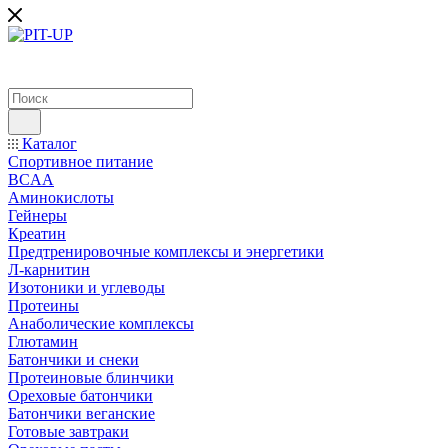
Каталог
Спортивное питание
BCAA
Аминокислоты
Гейнеры
Креатин
Предтренировочные комплексы и энергетики
Л-карнитин
Изотоники и углеводы
Протеины
Анаболические комплексы
Глютамин
Батончики и снеки
Протеиновые блинчики
Ореховые батончики
Батончики веганские
Готовые завтраки