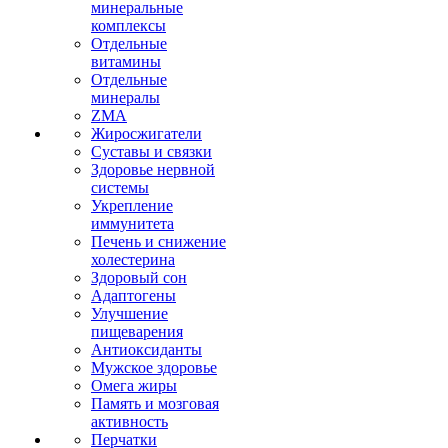
минеральные
комплексы
Отдельные
витамины
Отдельные
минералы
ZMA
Жиросжигатели
Суставы и связки
Здоровье нервной
системы
Укрепление
иммунитета
Печень и снижение
холестерина
Здоровый сон
Адаптогены
Улучшение
пищеварения
Антиоксиданты
Мужское здоровье
Омега жиры
Память и мозговая
активность
Перчатки