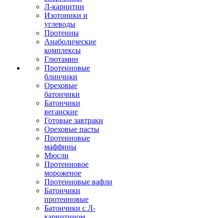
Л-карнитин
Изотоники и
углеводы
Протеины
Анаболические
комплексы
Глютамин
Протеиновые
блинчики
Ореховые
батончики
Батончики
веганские
Готовые завтраки
Ореховые пасты
Протеиновые
маффины
Мюсли
Протеиновое
мороженое
Протеиновые вафли
Батончики
протеиновые
Батончики с Л-
карнитином