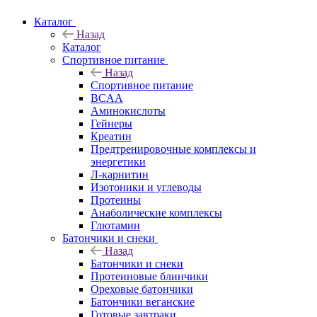
Каталог
Назад
Каталог
Спортивное питание
Назад
Спортивное питание
BCAA
Аминокислоты
Гейнеры
Креатин
Предтренировочные комплексы и
энергетики
Л-карнитин
Изотоники и углеводы
Протеины
Анаболические комплексы
Глютамин
Батончики и снеки
Назад
Батончики и снеки
Протеиновые блинчики
Ореховые батончики
Батончики веганские
Готовые завтраки