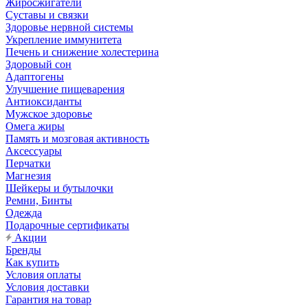
Жиросжигатели
Суставы и связки
Здоровье нервной системы
Укрепление иммунитета
Печень и снижение холестерина
Здоровый сон
Адаптогены
Улучшение пищеварения
Антиоксиданты
Мужское здоровье
Омега жиры
Память и мозговая активность
Аксессуары
Перчатки
Магнезия
Шейкеры и бутылочки
Ремни, Бинты
Одежда
Подарочные сертификаты
Акции
Бренды
Как купить
Условия оплаты
Условия доставки
Гарантия на товар