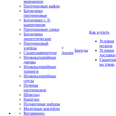
мороженое
Протеиновые вафли
Батончики
протеиновые
Батончики с Л-
карнитином
Протеиновые снеки
Как купить
Батончики
энергетические
Условия
Протеиновый
оплаты
хлебцы
Бренды
Условия
Сахарозаменители
Акции
доставки
Низкокалорийные
Гарантия
джемы
на товар
Низкокалорийные
топинги
Низкокалорийные
соусы
Печенье
протеиновое
Шоколад
Напитки
Подарочные наборы
Молочные коктейли
Витаминно-