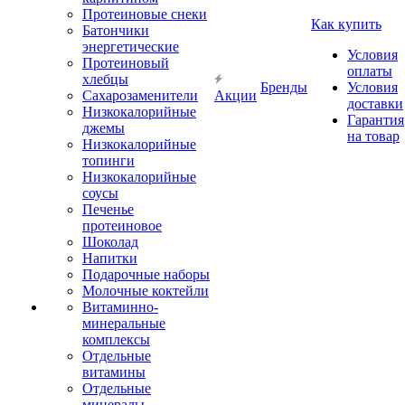
Протеиновые снеки
Как купить
Батончики
энергетические
Условия
Протеиновый
оплаты
хлебцы
Бренды
Условия
Сахарозаменители
Акции
доставки
Низкокалорийные
Гарантия
джемы
на товар
Низкокалорийные
топинги
Низкокалорийные
соусы
Печенье
протеиновое
Шоколад
Напитки
Подарочные наборы
Молочные коктейли
Витаминно-
минеральные
комплексы
Отдельные
витамины
Отдельные
минералы