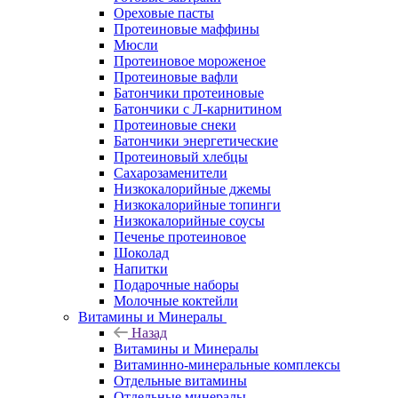
Ореховые пасты
Протеиновые маффины
Мюсли
Протеиновое мороженое
Протеиновые вафли
Батончики протеиновые
Батончики с Л-карнитином
Протеиновые снеки
Батончики энергетические
Протеиновый хлебцы
Сахарозаменители
Низкокалорийные джемы
Низкокалорийные топинги
Низкокалорийные соусы
Печенье протеиновое
Шоколад
Напитки
Подарочные наборы
Молочные коктейли
Витамины и Минералы
Назад
Витамины и Минералы
Витаминно-минеральные комплексы
Отдельные витамины
Отдельные минералы