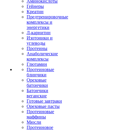
Аминокислоты
Гейнеры
Креатин
Предтренировочные
комплексы и
энергетики
Л-карнитин
Изотоники и
углеводы
Протеины
Анаболические
комплексы
Глютамин
Протеиновые
блинчики
Ореховые
батончики
Батончики
веганские
Готовые завтраки
Ореховые пасты
Протеиновые
маффины
Мюсли
Протеиновое