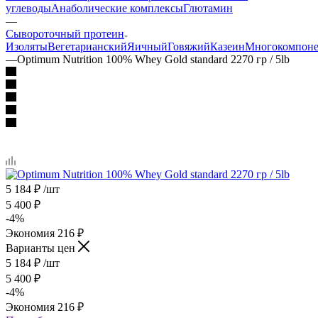
углеводы
Анаболические комплексы
Глютамин
—
Сывороточный протеин
Изоляты
Вегетарианский
Яичный
Говяжий
Казеин
Многокомпон
—
Optimum Nutrition 100% Whey Gold standard 2270 гр / 5lb
5 184
₽
/шт
5 400
₽
-
4
%
Экономия
216
₽
Варианты цен
5 184
₽
/шт
5 400
₽
-
4
%
Экономия
216
₽