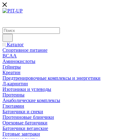
Каталог
Спортивное питание
BCAA
Аминокислоты
Гейнеры
Креатин
Предтренировочные комплексы и энергетики
Л-карнитин
Изотоники и углеводы
Протеины
Анаболические комплексы
Глютамин
Батончики и снеки
Протеиновые блинчики
Ореховые батончики
Батончики веганские
Готовые завтраки