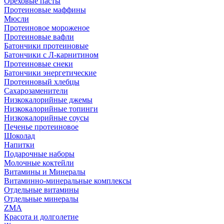
Ореховые пасты
Протеиновые маффины
Мюсли
Протеиновое мороженое
Протеиновые вафли
Батончики протеиновые
Батончики с Л-карнитином
Протеиновые снеки
Батончики энергетические
Протеиновый хлебцы
Сахарозаменители
Низкокалорийные джемы
Низкокалорийные топинги
Низкокалорийные соусы
Печенье протеиновое
Шоколад
Напитки
Подарочные наборы
Молочные коктейли
Витамины и Минералы
Витаминно-минеральные комплексы
Отдельные витамины
Отдельные минералы
ZMA
Красота и долголетие