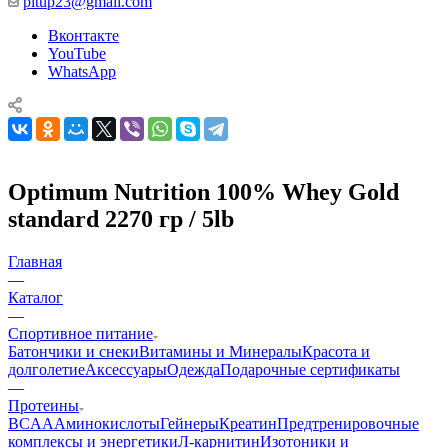
pitup23@gmail.com
Вконтакте
YouTube
WhatsApp
Optimum Nutrition 100% Whey Gold
standard 2270 гр / 5lb
Главная
—
Каталог
—
Спортивное питание
Батончики и снеки
Витамины и Минералы
Красота и
долголетие
Аксессуары
Одежда
Подарочные сертификаты
—
Протеины
BCAA
Аминокислоты
Гейнеры
Креатин
Предтренировочные
комплексы и энергетики
Л-карнитин
Изотоники и