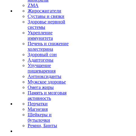
ZMA
Жиросжигатели
Суставы и связки
Здоровье нервной
системы
Укрепление
иммунитета
Печень и снижение
холестерина
Здоровый сон
Адаптогены
Улучшение
пищеварения
Антиоксиданты
Мужское здоровье
Омега жиры
Память и мозговая
активность
Перчатки
Магнезия
Шейкеры и
бутылочки
Ремни, Бинты