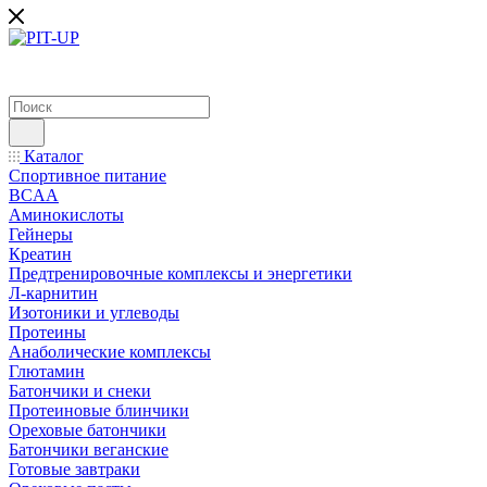
Каталог
Спортивное питание
BCAA
Аминокислоты
Гейнеры
Креатин
Предтренировочные комплексы и энергетики
Л-карнитин
Изотоники и углеводы
Протеины
Анаболические комплексы
Глютамин
Батончики и снеки
Протеиновые блинчики
Ореховые батончики
Батончики веганские
Готовые завтраки