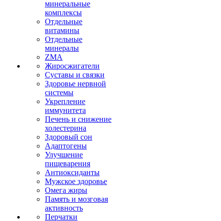
минеральные
комплексы
Отдельные
витамины
Отдельные
минералы
ZMA
Жиросжигатели
Суставы и связки
Здоровье нервной
системы
Укрепление
иммунитета
Печень и снижение
холестерина
Здоровый сон
Адаптогены
Улучшение
пищеварения
Антиоксиданты
Мужское здоровье
Омега жиры
Память и мозговая
активность
Перчатки