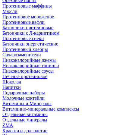
Ореховые пасты
Протеиновые маффины
Мюсли
Протеиновое мороженое
Протеиновые вафли
Батончики протеиновые
Батончики с Л-карнитином
Протеиновые снеки
Батончики энергетические
Протеиновый хлебцы
Сахарозаменители
Низкокалорийные джемы
Низкокалорийные топинги
Низкокалорийные соусы
Печенье протеиновое
Шоколад
Напитки
Подарочные наборы
Молочные коктейли
Витамины и Минералы
Витаминно-минеральные комплексы
Отдельные витамины
Отдельные минералы
ZMA
Красота и долголетие