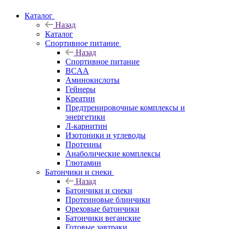
Каталог
Назад
Каталог
Спортивное питание
Назад
Спортивное питание
BCAA
Аминокислоты
Гейнеры
Креатин
Предтренировочные комплексы и
энергетики
Л-карнитин
Изотоники и углеводы
Протеины
Анаболические комплексы
Глютамин
Батончики и снеки
Назад
Батончики и снеки
Протеиновые блинчики
Ореховые батончики
Батончики веганские
Готовые завтраки