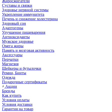
Жиросжигатели
Суставы и связки
Здоровье нервной системы
Укрепление иммунитета
Печень и снижение холестерина
Здоровый сон
Адаптогены
Улучшение пищеварения
Антиоксиданты
Мужское здоровье
Омега жиры
Память и мозговая активность
Аксессуары
Перчатки
Магнезия
Шейкеры и бутылочки
Ремни, Бинты
Одежда
Подарочные сертификаты
Акции
Бренды
Как купить
Условия оплаты
Условия доставки
Гарантия на товар