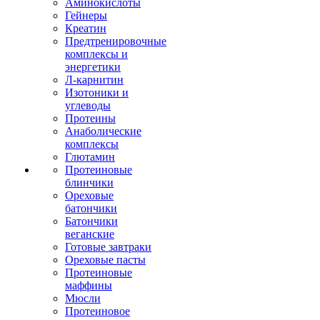
Аминокислоты
Гейнеры
Креатин
Предтренировочные
комплексы и
энергетики
Л-карнитин
Изотоники и
углеводы
Протеины
Анаболические
комплексы
Глютамин
Протеиновые
блинчики
Ореховые
батончики
Батончики
веганские
Готовые завтраки
Ореховые пасты
Протеиновые
маффины
Мюсли
Протеиновое