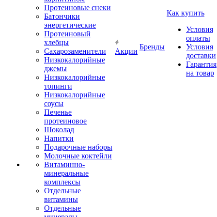
Протеиновые снеки
Как купить
Батончики
энергетические
Условия
Протеиновый
оплаты
хлебцы
Бренды
Условия
Сахарозаменители
Акции
доставки
Низкокалорийные
Гарантия
джемы
на товар
Низкокалорийные
топинги
Низкокалорийные
соусы
Печенье
протеиновое
Шоколад
Напитки
Подарочные наборы
Молочные коктейли
Витаминно-
минеральные
комплексы
Отдельные
витамины
Отдельные
минералы