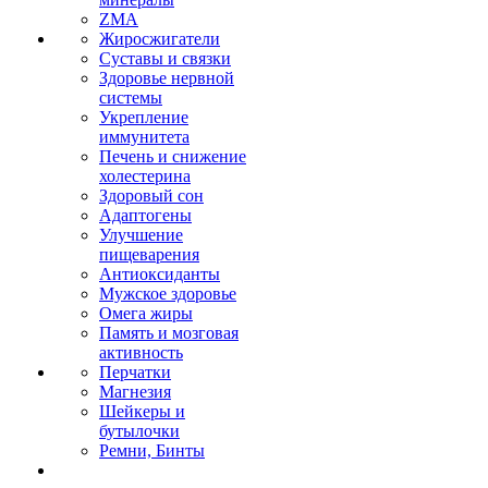
ZMA
Жиросжигатели
Суставы и связки
Здоровье нервной
системы
Укрепление
иммунитета
Печень и снижение
холестерина
Здоровый сон
Адаптогены
Улучшение
пищеварения
Антиоксиданты
Мужское здоровье
Омега жиры
Память и мозговая
активность
Перчатки
Магнезия
Шейкеры и
бутылочки
Ремни, Бинты