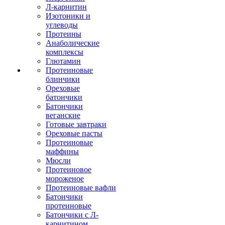
Л-карнитин
Изотоники и
углеводы
Протеины
Анаболические
комплексы
Глютамин
Протеиновые
блинчики
Ореховые
батончики
Батончики
веганские
Готовые завтраки
Ореховые пасты
Протеиновые
маффины
Мюсли
Протеиновое
мороженое
Протеиновые вафли
Батончики
протеиновые
Батончики с Л-
карнитином