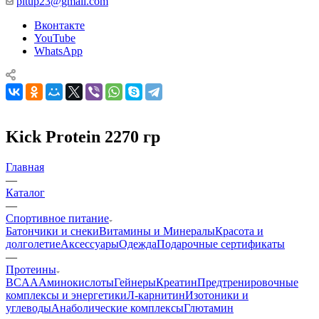
pitup23@gmail.com
Вконтакте
YouTube
WhatsApp
Kick Protein 2270 гр
Главная
—
Каталог
—
Спортивное питание
Батончики и снеки
Витамины и Минералы
Красота и
долголетие
Аксессуары
Одежда
Подарочные сертификаты
—
Протеины
BCAA
Аминокислоты
Гейнеры
Креатин
Предтренировочные
комплексы и энергетики
Л-карнитин
Изотоники и
углеводы
Анаболические комплексы
Глютамин