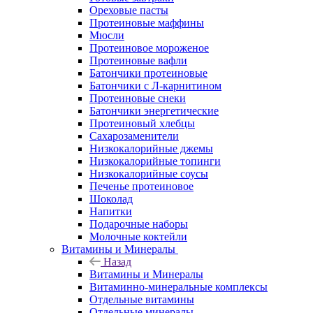
Ореховые пасты
Протеиновые маффины
Мюсли
Протеиновое мороженое
Протеиновые вафли
Батончики протеиновые
Батончики с Л-карнитином
Протеиновые снеки
Батончики энергетические
Протеиновый хлебцы
Сахарозаменители
Низкокалорийные джемы
Низкокалорийные топинги
Низкокалорийные соусы
Печенье протеиновое
Шоколад
Напитки
Подарочные наборы
Молочные коктейли
Витамины и Минералы
Назад
Витамины и Минералы
Витаминно-минеральные комплексы
Отдельные витамины
Отдельные минералы