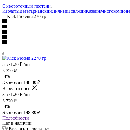
—
Сывороточный протеин
Изоляты
Вегетарианский
Яичный
Говяжий
Казеин
Многокомпон
—
Kick Protein 2270 гр
3 571.20
₽
/шт
3 720
₽
-
4
%
Экономия
148.80
₽
Варианты цен
3 571.20
₽
/шт
3 720
₽
-
4
%
Экономия
148.80
₽
Подробности
Нет в наличии
Рассчитать доставку