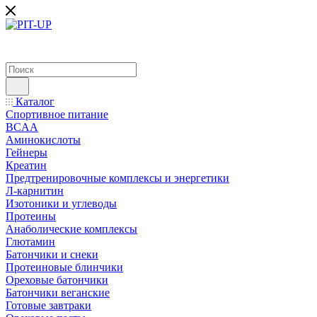
Каталог
Спортивное питание
BCAA
Аминокислоты
Гейнеры
Креатин
Предтренировочные комплексы и энергетики
Л-карнитин
Изотоники и углеводы
Протеины
Анаболические комплексы
Глютамин
Батончики и снеки
Протеиновые блинчики
Ореховые батончики
Батончики веганские
Готовые завтраки