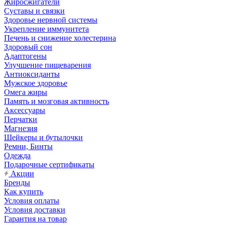
Жиросжигатели
Суставы и связки
Здоровье нервной системы
Укрепление иммунитета
Печень и снижение холестерина
Здоровый сон
Адаптогены
Улучшение пищеварения
Антиоксиданты
Мужское здоровье
Омега жиры
Память и мозговая активность
Аксессуары
Перчатки
Магнезия
Шейкеры и бутылочки
Ремни, Бинты
Одежда
Подарочные сертификаты
Акции
Бренды
Как купить
Условия оплаты
Условия доставки
Гарантия на товар