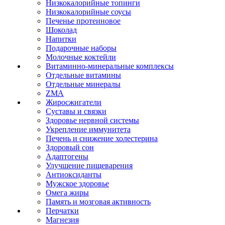
Низкокалорийные топинги
Низкокалорийные соусы
Печенье протеиновое
Шоколад
Напитки
Подарочные наборы
Молочные коктейли
Витаминно-минеральные комплексы
Отдельные витамины
Отдельные минералы
ZMA
Жиросжигатели
Суставы и связки
Здоровье нервной системы
Укрепление иммунитета
Печень и снижение холестерина
Здоровый сон
Адаптогены
Улучшение пищеварения
Антиоксиданты
Мужское здоровье
Омега жиры
Память и мозговая активность
Перчатки
Магнезия