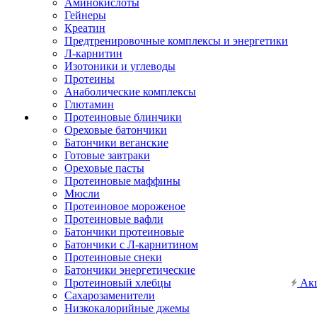
Аминокислоты
Гейнеры
Креатин
Предтренировочные комплексы и энергетики
Л-карнитин
Изотоники и углеводы
Протеины
Анаболические комплексы
Глютамин
Протеиновые блинчики
Ореховые батончики
Батончики веганские
Готовые завтраки
Ореховые пасты
Протеиновые маффины
Мюсли
Протеиновое мороженое
Протеиновые вафли
Батончики протеиновые
Батончики с Л-карнитином
Протеиновые снеки
Батончики энергетические
Протеиновый хлебцы
Ак
Сахарозаменители
Низкокалорийные джемы