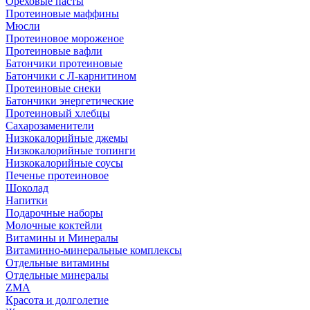
Ореховые пасты
Протеиновые маффины
Мюсли
Протеиновое мороженое
Протеиновые вафли
Батончики протеиновые
Батончики с Л-карнитином
Протеиновые снеки
Батончики энергетические
Протеиновый хлебцы
Сахарозаменители
Низкокалорийные джемы
Низкокалорийные топинги
Низкокалорийные соусы
Печенье протеиновое
Шоколад
Напитки
Подарочные наборы
Молочные коктейли
Витамины и Минералы
Витаминно-минеральные комплексы
Отдельные витамины
Отдельные минералы
ZMA
Красота и долголетие