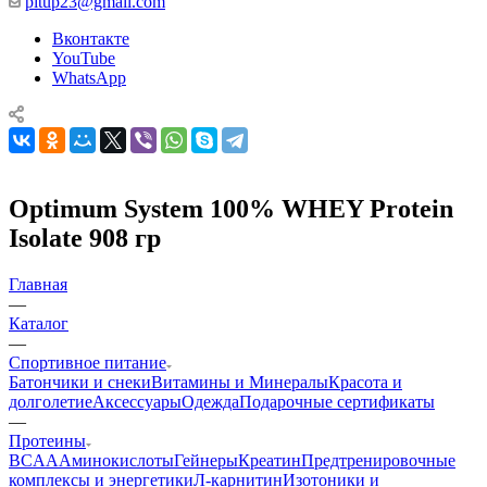
pitup23@gmail.com
Вконтакте
YouTube
WhatsApp
Optimum System 100% WHEY Protein
Isolate 908 гр
Главная
—
Каталог
—
Спортивное питание
Батончики и снеки
Витамины и Минералы
Красота и
долголетие
Аксессуары
Одежда
Подарочные сертификаты
—
Протеины
BCAA
Аминокислоты
Гейнеры
Креатин
Предтренировочные
комплексы и энергетики
Л-карнитин
Изотоники и