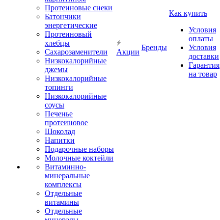
Протеиновые снеки
Как купить
Батончики
энергетические
Условия
Протеиновый
оплаты
хлебцы
Бренды
Условия
Сахарозаменители
Акции
доставки
Низкокалорийные
Гарантия
джемы
на товар
Низкокалорийные
топинги
Низкокалорийные
соусы
Печенье
протеиновое
Шоколад
Напитки
Подарочные наборы
Молочные коктейли
Витаминно-
минеральные
комплексы
Отдельные
витамины
Отдельные
минералы