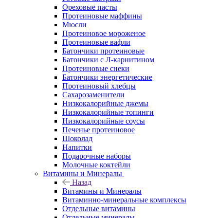
Ореховые пасты
Протеиновые маффины
Мюсли
Протеиновое мороженое
Протеиновые вафли
Батончики протеиновые
Батончики с Л-карнитином
Протеиновые снеки
Батончики энергетические
Протеиновый хлебцы
Сахарозаменители
Низкокалорийные джемы
Низкокалорийные топинги
Низкокалорийные соусы
Печенье протеиновое
Шоколад
Напитки
Подарочные наборы
Молочные коктейли
Витамины и Минералы
Назад
Витамины и Минералы
Витаминно-минеральные комплексы
Отдельные витамины
Отдельные минералы