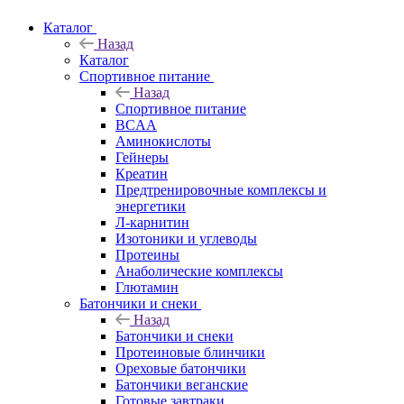
Каталог
Назад
Каталог
Спортивное питание
Назад
Спортивное питание
BCAA
Аминокислоты
Гейнеры
Креатин
Предтренировочные комплексы и
энергетики
Л-карнитин
Изотоники и углеводы
Протеины
Анаболические комплексы
Глютамин
Батончики и снеки
Назад
Батончики и снеки
Протеиновые блинчики
Ореховые батончики
Батончики веганские
Готовые завтраки