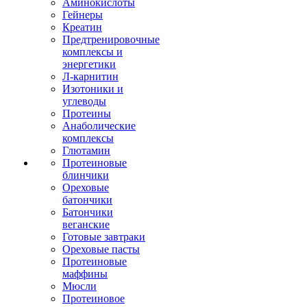
Аминокислоты
Гейнеры
Креатин
Предтренировочные
комплексы и
энергетики
Л-карнитин
Изотоники и
углеводы
Протеины
Анаболические
комплексы
Глютамин
Протеиновые
блинчики
Ореховые
батончики
Батончики
веганские
Готовые завтраки
Ореховые пасты
Протеиновые
маффины
Мюсли
Протеиновое