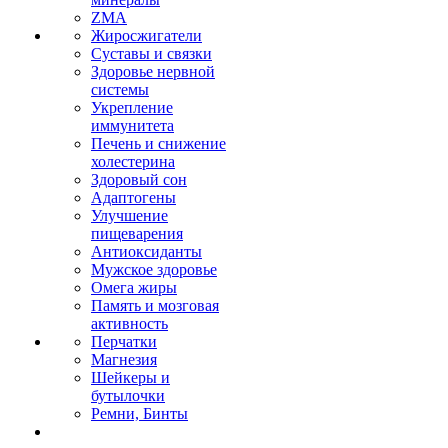
ZMA
Жиросжигатели
Суставы и связки
Здоровье нервной
системы
Укрепление
иммунитета
Печень и снижение
холестерина
Здоровый сон
Адаптогены
Улучшение
пищеварения
Антиоксиданты
Мужское здоровье
Омега жиры
Память и мозговая
активность
Перчатки
Магнезия
Шейкеры и
бутылочки
Ремни, Бинты