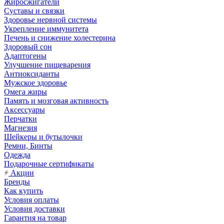
Жиросжигатели
Суставы и связки
Здоровье нервной системы
Укрепление иммунитета
Печень и снижение холестерина
Здоровый сон
Адаптогены
Улучшение пищеварения
Антиоксиданты
Мужское здоровье
Омега жиры
Память и мозговая активность
Аксессуары
Перчатки
Магнезия
Шейкеры и бутылочки
Ремни, Бинты
Одежда
Подарочные сертификаты
Акции
Бренды
Как купить
Условия оплаты
Условия доставки
Гарантия на товар