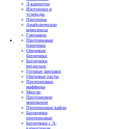
Л-карнитин
Изотоники и
углеводы
Протеины
Анаболические
комплексы
Глютамин
Протеиновые
блинчики
Ореховые
батончики
Батончики
веганские
Готовые завтраки
Ореховые пасты
Протеиновые
маффины
Мюсли
Протеиновое
мороженое
Протеиновые вафли
Батончики
протеиновые
Батончики с Л-
карнитином