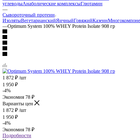
углеводы
Анаболические комплексы
Глютамин
—
Сывороточный протеин
Изоляты
Вегетарианский
Яичный
Говяжий
Казеин
Многокомпон
—
Optimum System 100% WHEY Protein Isolate 908 гр
1 872
₽
/шт
1 950
₽
-
4
%
Экономия
78
₽
Варианты цен
1 872
₽
/шт
1 950
₽
-
4
%
Экономия
78
₽
Подробности