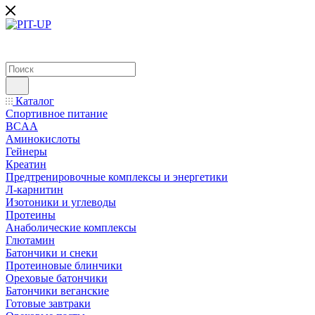
Каталог
Спортивное питание
BCAA
Аминокислоты
Гейнеры
Креатин
Предтренировочные комплексы и энергетики
Л-карнитин
Изотоники и углеводы
Протеины
Анаболические комплексы
Глютамин
Батончики и снеки
Протеиновые блинчики
Ореховые батончики
Батончики веганские
Готовые завтраки