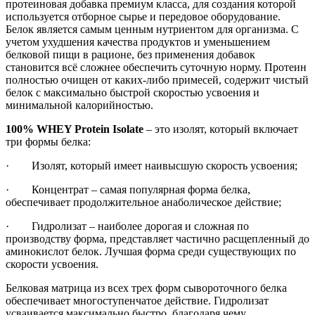
протеиновая добавка премиум класса, для создания которой
используется отборное сырье и передовое оборудование.
Белок является самым ценным нутриентом для организма. С
учетом ухудшения качества продуктов и уменьшением
белковой пищи в рационе, без применения добавок
становится всё сложнее обеспечить суточную норму. Протеин
полностью очищен от каких-либо примесей, содержит чистый
белок с максимально быстрой скоростью усвоения и
минимальной калорийностью.
100% WHEY Protein Isolate
– это изолят, который включает
три формы белка:
· Изолят, который имеет наивысшую скорость усвоения;
· Концентрат – самая популярная форма белка,
обеспечивает продолжительное анаболическое действие;
· Гидролизат – наиболее дорогая и сложная по
производству форма, представляет частично расщепленный до
аминокислот белок. Лучшая форма среди существующих по
скорости усвоения.
Белковая матрица из всех трех форм сывороточного белка
обеспечивает многоступенчатое действие. Гидролизат
усваивается максимально быстро, благодаря чему