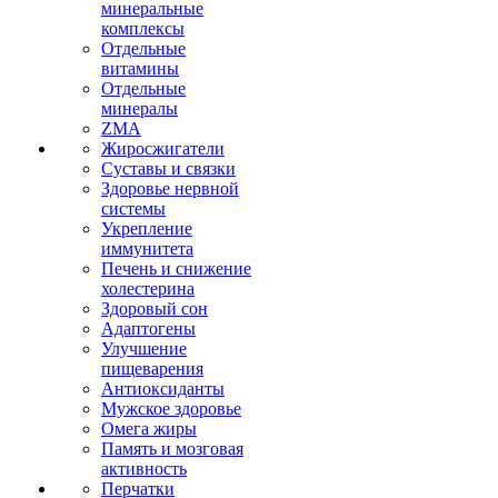
минеральные
комплексы
Отдельные
витамины
Отдельные
минералы
ZMA
Жиросжигатели
Суставы и связки
Здоровье нервной
системы
Укрепление
иммунитета
Печень и снижение
холестерина
Здоровый сон
Адаптогены
Улучшение
пищеварения
Антиоксиданты
Мужское здоровье
Омега жиры
Память и мозговая
активность
Перчатки