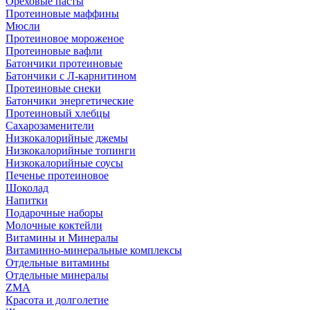
Ореховые пасты
Протеиновые маффины
Мюсли
Протеиновое мороженое
Протеиновые вафли
Батончики протеиновые
Батончики с Л-карнитином
Протеиновые снеки
Батончики энергетические
Протеиновый хлебцы
Сахарозаменители
Низкокалорийные джемы
Низкокалорийные топинги
Низкокалорийные соусы
Печенье протеиновое
Шоколад
Напитки
Подарочные наборы
Молочные коктейли
Витамины и Минералы
Витаминно-минеральные комплексы
Отдельные витамины
Отдельные минералы
ZMA
Красота и долголетие