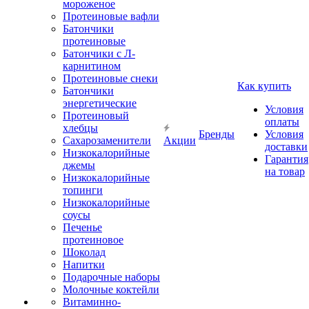
мороженое
Протеиновые вафли
Батончики
протеиновые
Батончики с Л-
карнитином
Протеиновые снеки
Как купить
Батончики
энергетические
Условия
Протеиновый
оплаты
хлебцы
Бренды
Условия
Сахарозаменители
Акции
доставки
Низкокалорийные
Гарантия
джемы
на товар
Низкокалорийные
топинги
Низкокалорийные
соусы
Печенье
протеиновое
Шоколад
Напитки
Подарочные наборы
Молочные коктейли
Витаминно-