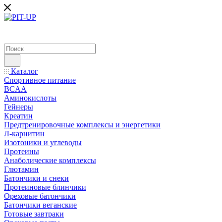
Каталог
Спортивное питание
BCAA
Аминокислоты
Гейнеры
Креатин
Предтренировочные комплексы и энергетики
Л-карнитин
Изотоники и углеводы
Протеины
Анаболические комплексы
Глютамин
Батончики и снеки
Протеиновые блинчики
Ореховые батончики
Батончики веганские
Готовые завтраки