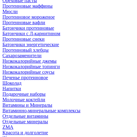
Ореховые пасты
Протеиновые маффины
Мюсли
Протеиновое мороженое
Протеиновые вафли
Батончики протеиновые
Батончики с Л-карнитином
Протеиновые снеки
Батончики энергетические
Протеиновый хлебцы
Сахарозаменители
Низкокалорийные джемы
Низкокалорийные топинги
Низкокалорийные соусы
Печенье протеиновое
Шоколад
Напитки
Подарочные наборы
Молочные коктейли
Витамины и Минералы
Витаминно-минеральные комплексы
Отдельные витамины
Отдельные минералы
ZMA
Красота и долголетие