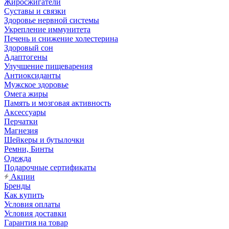
Жиросжигатели
Суставы и связки
Здоровье нервной системы
Укрепление иммунитета
Печень и снижение холестерина
Здоровый сон
Адаптогены
Улучшение пищеварения
Антиоксиданты
Мужское здоровье
Омега жиры
Память и мозговая активность
Аксессуары
Перчатки
Магнезия
Шейкеры и бутылочки
Ремни, Бинты
Одежда
Подарочные сертификаты
Акции
Бренды
Как купить
Условия оплаты
Условия доставки
Гарантия на товар