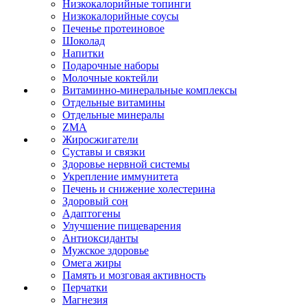
Низкокалорийные топинги
Низкокалорийные соусы
Печенье протеиновое
Шоколад
Напитки
Подарочные наборы
Молочные коктейли
Витаминно-минеральные комплексы
Отдельные витамины
Отдельные минералы
ZMA
Жиросжигатели
Суставы и связки
Здоровье нервной системы
Укрепление иммунитета
Печень и снижение холестерина
Здоровый сон
Адаптогены
Улучшение пищеварения
Антиоксиданты
Мужское здоровье
Омега жиры
Память и мозговая активность
Перчатки
Магнезия