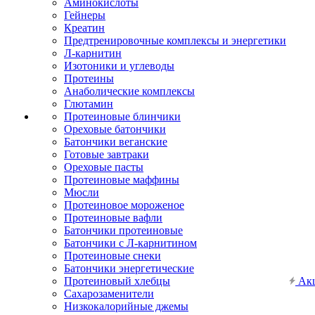
Аминокислоты
Гейнеры
Креатин
Предтренировочные комплексы и энергетики
Л-карнитин
Изотоники и углеводы
Протеины
Анаболические комплексы
Глютамин
Протеиновые блинчики
Ореховые батончики
Батончики веганские
Готовые завтраки
Ореховые пасты
Протеиновые маффины
Мюсли
Протеиновое мороженое
Протеиновые вафли
Батончики протеиновые
Батончики с Л-карнитином
Протеиновые снеки
Батончики энергетические
Протеиновый хлебцы
Ак
Сахарозаменители
Низкокалорийные джемы