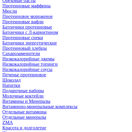
Ореховые пасты
Протеиновые маффины
Мюсли
Протеиновое мороженое
Протеиновые вафли
Батончики протеиновые
Батончики с Л-карнитином
Протеиновые снеки
Батончики энергетические
Протеиновый хлебцы
Сахарозаменители
Низкокалорийные джемы
Низкокалорийные топинги
Низкокалорийные соусы
Печенье протеиновое
Шоколад
Напитки
Подарочные наборы
Молочные коктейли
Витамины и Минералы
Витаминно-минеральные комплексы
Отдельные витамины
Отдельные минералы
ZMA
Красота и долголетие