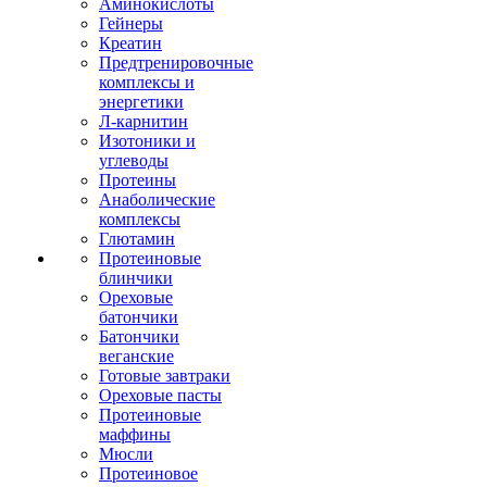
Аминокислоты
Гейнеры
Креатин
Предтренировочные
комплексы и
энергетики
Л-карнитин
Изотоники и
углеводы
Протеины
Анаболические
комплексы
Глютамин
Протеиновые
блинчики
Ореховые
батончики
Батончики
веганские
Готовые завтраки
Ореховые пасты
Протеиновые
маффины
Мюсли
Протеиновое