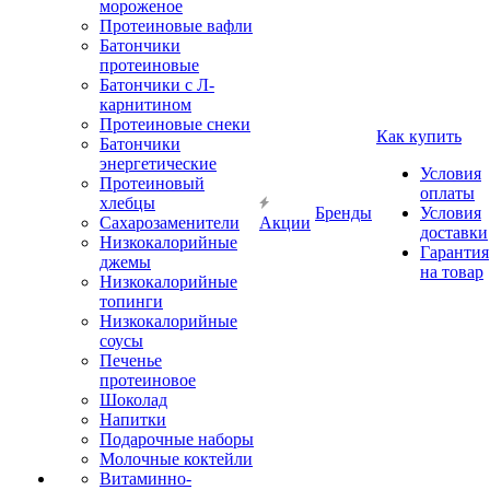
мороженое
Протеиновые вафли
Батончики
протеиновые
Батончики с Л-
карнитином
Протеиновые снеки
Как купить
Батончики
энергетические
Условия
Протеиновый
оплаты
хлебцы
Бренды
Условия
Сахарозаменители
Акции
доставки
Низкокалорийные
Гарантия
джемы
на товар
Низкокалорийные
топинги
Низкокалорийные
соусы
Печенье
протеиновое
Шоколад
Напитки
Подарочные наборы
Молочные коктейли
Витаминно-