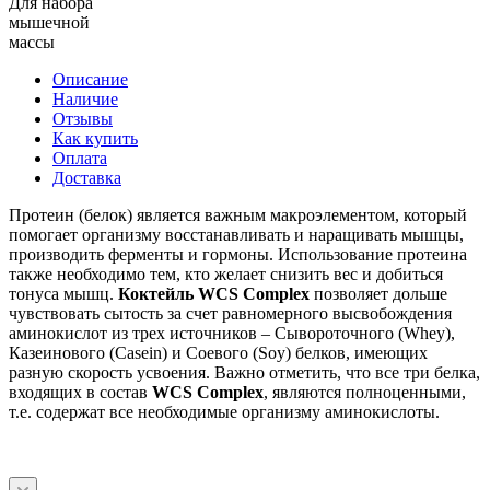
Для набора
мышечной
массы
Описание
Наличие
Отзывы
Как купить
Оплата
Доставка
Протеин (белок) является важным макроэлементом, который
помогает организму восстанавливать и наращивать мышцы,
производить ферменты и гормоны. Использование протеина
также необходимо тем, кто желает снизить вес и добиться
тонуса мышц.
Коктейль WCS Complex
позволяет дольше
чувствовать сытость за счет равномерного высвобождения
аминокислот из трех источников – Сывороточного (Whey),
Казеинового (Casein) и Соевого (Soy) белков, имеющих
разную скорость усвоения. Важно отметить, что все три белка,
входящих в состав
WCS Complex
, являются полноценными,
т.е. содержат все необходимые организму аминокислоты.