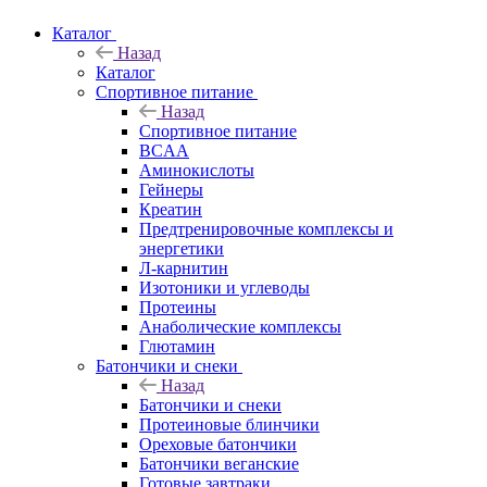
Каталог
Назад
Каталог
Спортивное питание
Назад
Спортивное питание
BCAA
Аминокислоты
Гейнеры
Креатин
Предтренировочные комплексы и
энергетики
Л-карнитин
Изотоники и углеводы
Протеины
Анаболические комплексы
Глютамин
Батончики и снеки
Назад
Батончики и снеки
Протеиновые блинчики
Ореховые батончики
Батончики веганские
Готовые завтраки