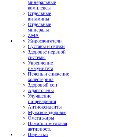
минеральные
комплексы
Отдельные
витамины
Отдельные
минералы
ZMA
Жиросжигатели
Суставы и связки
Здоровье нервной
системы
Укрепление
иммунитета
Печень и снижение
холестерина
Здоровый сон
Адаптогены
Улучшение
пищеварения
Антиоксиданты
Мужское здоровье
Омега жиры
Память и мозговая
активность
Перчатки