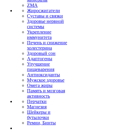
ZMA
Жиросжигатели
Суставы и связки
Здоровье нервной
системы
Укрепление
иммунитета
Печень и снижение
холестерина
Здоровый сон
Адаптогены
Улучшение
пищеварения
Антиоксиданты
Мужское здоровье
Омега жиры
Память и мозговая
активность
Перчатки
Магнезия
Шейкеры и
бутылочки
Ремни, Бинты