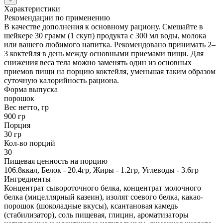
Характеристики
Рекомендации по применению
В качестве дополнения к основному рациону. Смешайте в
шейкере 30 грамм (1 скуп) продукта с 300 мл воды, молока
или вашего любимого напитка. Рекомендовано принимать 2–
3 коктейля в день между основными приемами пищи. Для
снижения веса тела можно заменять один из основных
приемов пищи на порцию коктейля, уменьшая таким образом
суточную калорийность рациона.
Форма выпуска
порошок
Вес нетто, гр
900 гр
Порция
30 гр
Кол-во порций
30
Пищевая ценность на порцию
106.8ккал, Белок - 20.4гр, Жиры - 1.2гр, Углеводы - 3.6гр
Ингредиенты
Концентрат сывороточного белка, концентрат молочного
белка (мицеллярный казеин), изолят соевого белка, какао-
порошок (шоколадные вкусы), ксантановая камедь
(стабилизатор), соль пищевая, глицин, ароматизаторы