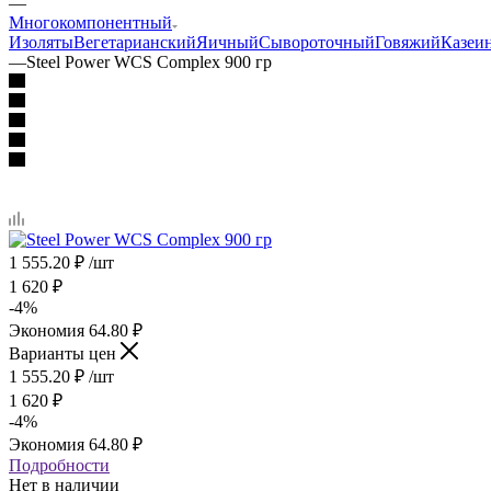
—
Многокомпонентный
Изоляты
Вегетарианский
Яичный
Сывороточный
Говяжий
Казеи
—
Steel Power WCS Complex 900 гр
1 555.20
₽
/шт
1 620
₽
-
4
%
Экономия
64.80
₽
Варианты цен
1 555.20
₽
/шт
1 620
₽
-
4
%
Экономия
64.80
₽
Подробности
Нет в наличии