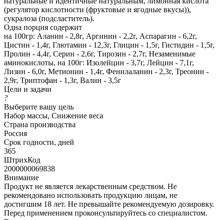
натуральные и идентичные натуральным, лимонная кислота
(регулятор кислотности (фруктовые и ягодные вкусы)),
сукралоза (подсластитель).
Одна порция содержит
на 100гр: Аланин - 2,8г, Аргинин - 2,2г, Аспарагин - 6,2г,
Цистин - 1,4г, Глютамин - 12,3г, Глицин - 1,5г, Гистидин - 1,5г,
Пролин - 4,4г, Серин - 2,6г, Тирозин - 2,7г, Незаменимые
аминокислоты, на 100г: Изолейцин - 3,7г, Лейцин - 7,1г,
Лизин - 6,0г, Метионин - 1,4г, Фенилаланин - 2,3г, Треонин -
2,9г, Триптофан - 1,3г, Валин - 3,5г
Цели и задачи
?
Выберите вашу цель
Набор массы, Снижение веса
Страна производства
Россия
Срок годности, дней
365
ШтрихКод
2000000069838
Внимание
Продукт не является лекарственным средством. Не
рекомендовано использовать продукцию лицам, не
достигшим 18 лет. Не превышайте рекомендуемую дозировку.
Перед применением проконсультируйтесь со специалистом.