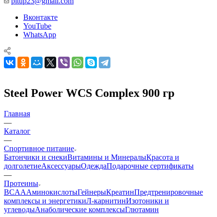
pitup23@gmail.com
Вконтакте
YouTube
WhatsApp
Steel Power WCS Complex 900 гр
Главная
—
Каталог
—
Спортивное питание
Батончики и снеки
Витамины и Минералы
Красота и
долголетие
Аксессуары
Одежда
Подарочные сертификаты
—
Протеины
BCAA
Аминокислоты
Гейнеры
Креатин
Предтренировочные
комплексы и энергетики
Л-карнитин
Изотоники и
углеводы
Анаболические комплексы
Глютамин