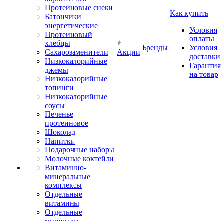
Протеиновые снеки
Как купить
Батончики
энергетические
Условия
Протеиновый
оплаты
хлебцы
Бренды
Условия
Сахарозаменители
Акции
доставки
Низкокалорийные
Гарантия
джемы
на товар
Низкокалорийные
топинги
Низкокалорийные
соусы
Печенье
протеиновое
Шоколад
Напитки
Подарочные наборы
Молочные коктейли
Витаминно-
минеральные
комплексы
Отдельные
витамины
Отдельные
минералы