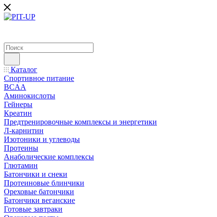
Каталог
Спортивное питание
BCAA
Аминокислоты
Гейнеры
Креатин
Предтренировочные комплексы и энергетики
Л-карнитин
Изотоники и углеводы
Протеины
Анаболические комплексы
Глютамин
Батончики и снеки
Протеиновые блинчики
Ореховые батончики
Батончики веганские
Готовые завтраки