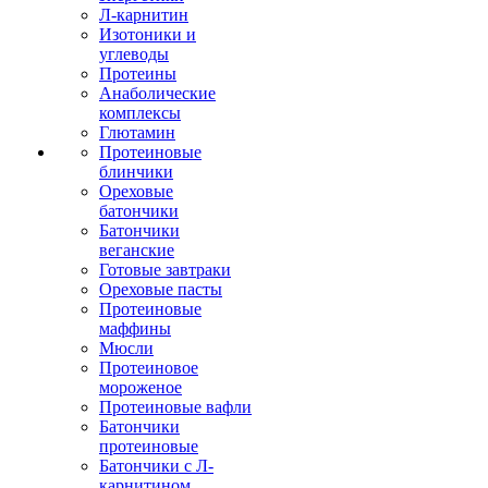
Л-карнитин
Изотоники и
углеводы
Протеины
Анаболические
комплексы
Глютамин
Протеиновые
блинчики
Ореховые
батончики
Батончики
веганские
Готовые завтраки
Ореховые пасты
Протеиновые
маффины
Мюсли
Протеиновое
мороженое
Протеиновые вафли
Батончики
протеиновые
Батончики с Л-
карнитином