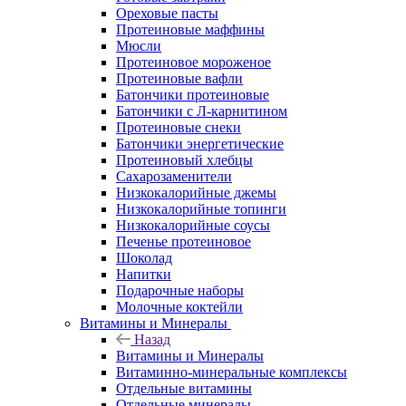
Ореховые пасты
Протеиновые маффины
Мюсли
Протеиновое мороженое
Протеиновые вафли
Батончики протеиновые
Батончики с Л-карнитином
Протеиновые снеки
Батончики энергетические
Протеиновый хлебцы
Сахарозаменители
Низкокалорийные джемы
Низкокалорийные топинги
Низкокалорийные соусы
Печенье протеиновое
Шоколад
Напитки
Подарочные наборы
Молочные коктейли
Витамины и Минералы
Назад
Витамины и Минералы
Витаминно-минеральные комплексы
Отдельные витамины
Отдельные минералы