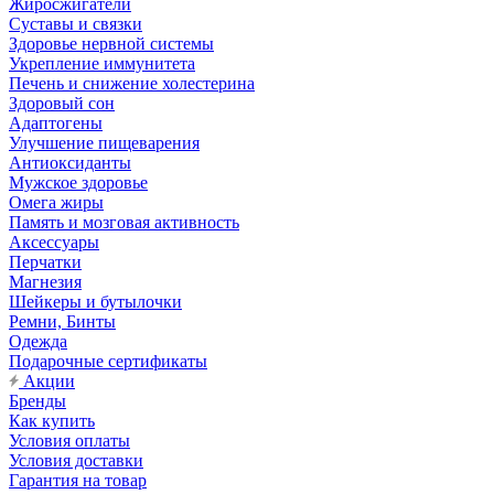
Жиросжигатели
Суставы и связки
Здоровье нервной системы
Укрепление иммунитета
Печень и снижение холестерина
Здоровый сон
Адаптогены
Улучшение пищеварения
Антиоксиданты
Мужское здоровье
Омега жиры
Память и мозговая активность
Аксессуары
Перчатки
Магнезия
Шейкеры и бутылочки
Ремни, Бинты
Одежда
Подарочные сертификаты
Акции
Бренды
Как купить
Условия оплаты
Условия доставки
Гарантия на товар