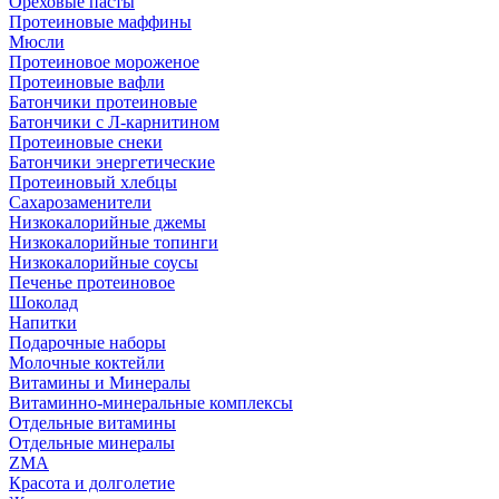
Ореховые пасты
Протеиновые маффины
Мюсли
Протеиновое мороженое
Протеиновые вафли
Батончики протеиновые
Батончики с Л-карнитином
Протеиновые снеки
Батончики энергетические
Протеиновый хлебцы
Сахарозаменители
Низкокалорийные джемы
Низкокалорийные топинги
Низкокалорийные соусы
Печенье протеиновое
Шоколад
Напитки
Подарочные наборы
Молочные коктейли
Витамины и Минералы
Витаминно-минеральные комплексы
Отдельные витамины
Отдельные минералы
ZMA
Красота и долголетие