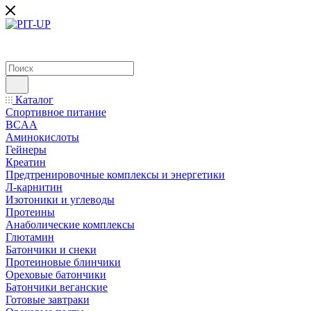
Каталог
Спортивное питание
BCAA
Аминокислоты
Гейнеры
Креатин
Предтренировочные комплексы и энергетики
Л-карнитин
Изотоники и углеводы
Протеины
Анаболические комплексы
Глютамин
Батончики и снеки
Протеиновые блинчики
Ореховые батончики
Батончики веганские
Готовые завтраки