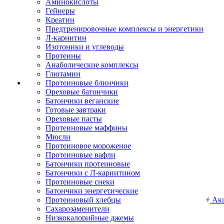
Аминокислоты
Гейнеры
Креатин
Предтренировочные комплексы и энергетики
Л-карнитин
Изотоники и углеводы
Протеины
Анаболические комплексы
Глютамин
Протеиновые блинчики
Ореховые батончики
Батончики веганские
Готовые завтраки
Ореховые пасты
Протеиновые маффины
Мюсли
Протеиновое мороженое
Протеиновые вафли
Батончики протеиновые
Батончики с Л-карнитином
Протеиновые снеки
Батончики энергетические
Протеиновый хлебцы
Ак
Сахарозаменители
Низкокалорийные джемы