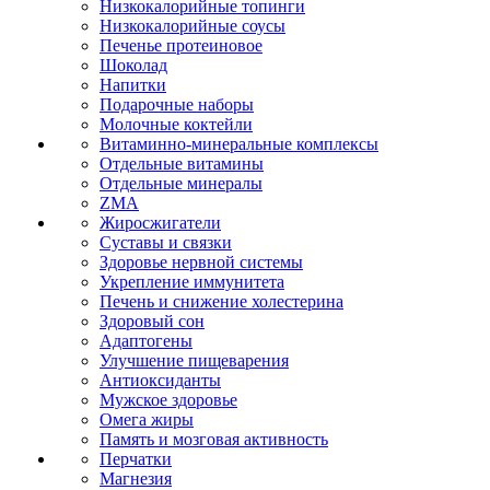
Низкокалорийные топинги
Низкокалорийные соусы
Печенье протеиновое
Шоколад
Напитки
Подарочные наборы
Молочные коктейли
Витаминно-минеральные комплексы
Отдельные витамины
Отдельные минералы
ZMA
Жиросжигатели
Суставы и связки
Здоровье нервной системы
Укрепление иммунитета
Печень и снижение холестерина
Здоровый сон
Адаптогены
Улучшение пищеварения
Антиоксиданты
Мужское здоровье
Омега жиры
Память и мозговая активность
Перчатки
Магнезия