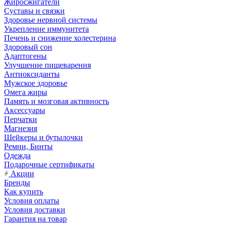
Жиросжигатели
Суставы и связки
Здоровье нервной системы
Укрепление иммунитета
Печень и снижение холестерина
Здоровый сон
Адаптогены
Улучшение пищеварения
Антиоксиданты
Мужское здоровье
Омега жиры
Память и мозговая активность
Аксессуары
Перчатки
Магнезия
Шейкеры и бутылочки
Ремни, Бинты
Одежда
Подарочные сертификаты
Акции
Бренды
Как купить
Условия оплаты
Условия доставки
Гарантия на товар