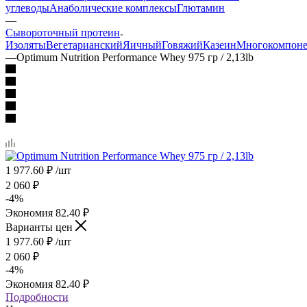
углеводы
Анаболические комплексы
Глютамин
—
Сывороточный протеин
Изоляты
Вегетарианский
Яичный
Говяжий
Казеин
Многокомпон
—
Optimum Nutrition Performance Whey 975 гр / 2,13lb
1 977.60
₽
/шт
2 060
₽
-
4
%
Экономия
82.40
₽
Варианты цен
1 977.60
₽
/шт
2 060
₽
-
4
%
Экономия
82.40
₽
Подробности