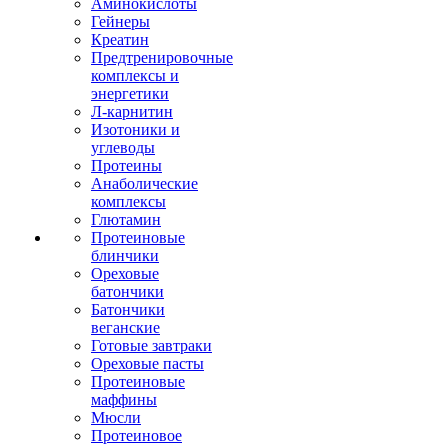
Аминокислоты
Гейнеры
Креатин
Предтренировочные
комплексы и
энергетики
Л-карнитин
Изотоники и
углеводы
Протеины
Анаболические
комплексы
Глютамин
Протеиновые
блинчики
Ореховые
батончики
Батончики
веганские
Готовые завтраки
Ореховые пасты
Протеиновые
маффины
Мюсли
Протеиновое