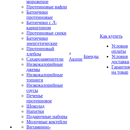
мороженое
Протеиновые вафли
Батончики
протеиновые
Батончики с Л-
карнитином
Протеиновые снеки
Как купить
Батончики
энергетические
Условия
Протеиновый
оплаты
хлебцы
Бренды
Условия
Сахарозаменители
Акции
доставки
Низкокалорийные
Гарантия
джемы
на товар
Низкокалорийные
топинги
Низкокалорийные
соусы
Печенье
протеиновое
Шоколад
Напитки
Подарочные наборы
Молочные коктейли
Витаминно-