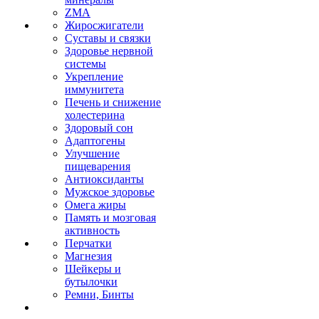
ZMA
Жиросжигатели
Суставы и связки
Здоровье нервной
системы
Укрепление
иммунитета
Печень и снижение
холестерина
Здоровый сон
Адаптогены
Улучшение
пищеварения
Антиоксиданты
Мужское здоровье
Омега жиры
Память и мозговая
активность
Перчатки
Магнезия
Шейкеры и
бутылочки
Ремни, Бинты