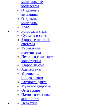
минеральные
комплексы
Отдельные
витамины
Отдельные
минералы
ZMA
Жиросжигатели
Суставы и связки
Здоровье нервной
системы
Укрепление
иммунитета
Печень и снижение
холестерина
Здоровый сон
Адаптогены
Улучшение
пищеварения
Антиоксиданты
Мужское здоровье
Омега жиры
Память и мозговая
активность
Перчатки