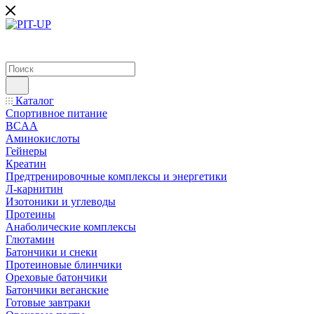
Каталог
Спортивное питание
BCAA
Аминокислоты
Гейнеры
Креатин
Предтренировочные комплексы и энергетики
Л-карнитин
Изотоники и углеводы
Протеины
Анаболические комплексы
Глютамин
Батончики и снеки
Протеиновые блинчики
Ореховые батончики
Батончики веганские
Готовые завтраки