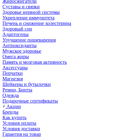
Жиросжигатели
Суставы и связки
Здоровье нервной системы
Укрепление иммунитета
Печень и снижение холестерина
Здоровый сон
Адаптогены
Улучшение пищеварения
Антиоксиданты
Мужское здоровье
Омега жиры
Память и мозговая активность
Аксессуары
Перчатки
Магнезия
Шейкеры и бутылочки
Ремни, Бинты
Одежда
Подарочные сертификаты
Акции
Бренды
Как купить
Условия оплаты
Условия доставки
Гарантия на товар