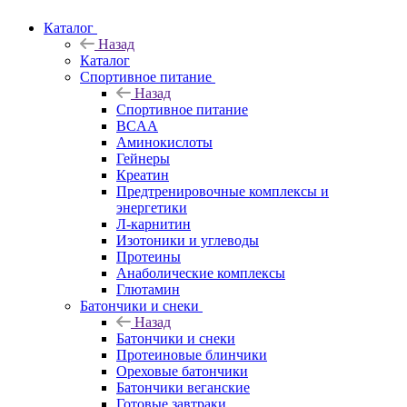
Каталог
Назад
Каталог
Спортивное питание
Назад
Спортивное питание
BCAA
Аминокислоты
Гейнеры
Креатин
Предтренировочные комплексы и
энергетики
Л-карнитин
Изотоники и углеводы
Протеины
Анаболические комплексы
Глютамин
Батончики и снеки
Назад
Батончики и снеки
Протеиновые блинчики
Ореховые батончики
Батончики веганские
Готовые завтраки