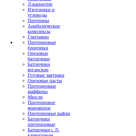
Л-карнитин
Изотоники и
углеводы
Протеины
Анаболические
комплексы
Глютамин
Протеиновые
блинчики
Ореховые
батончики
Батончики
веганские
Готовые завтраки
Ореховые пасты
Протеиновые
маффины
Мюсли
Протеиновое
мороженое
Протеиновые вафли
Батончики
протеиновые
Батончики с Л-
карнитином