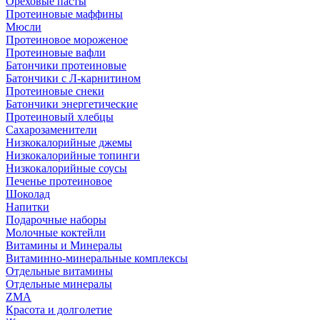
Ореховые пасты
Протеиновые маффины
Мюсли
Протеиновое мороженое
Протеиновые вафли
Батончики протеиновые
Батончики с Л-карнитином
Протеиновые снеки
Батончики энергетические
Протеиновый хлебцы
Сахарозаменители
Низкокалорийные джемы
Низкокалорийные топинги
Низкокалорийные соусы
Печенье протеиновое
Шоколад
Напитки
Подарочные наборы
Молочные коктейли
Витамины и Минералы
Витаминно-минеральные комплексы
Отдельные витамины
Отдельные минералы
ZMA
Красота и долголетие