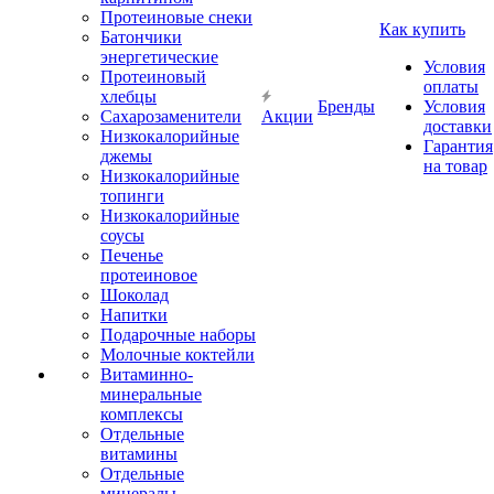
Протеиновые снеки
Как купить
Батончики
энергетические
Условия
Протеиновый
оплаты
хлебцы
Бренды
Условия
Сахарозаменители
Акции
доставки
Низкокалорийные
Гарантия
джемы
на товар
Низкокалорийные
топинги
Низкокалорийные
соусы
Печенье
протеиновое
Шоколад
Напитки
Подарочные наборы
Молочные коктейли
Витаминно-
минеральные
комплексы
Отдельные
витамины
Отдельные
минералы