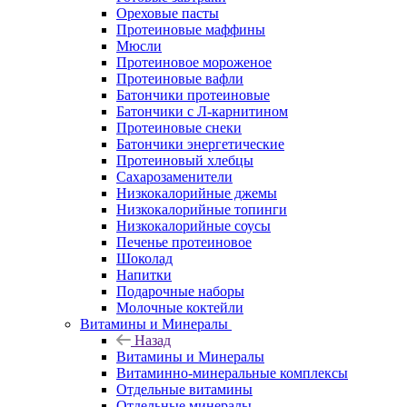
Ореховые пасты
Протеиновые маффины
Мюсли
Протеиновое мороженое
Протеиновые вафли
Батончики протеиновые
Батончики с Л-карнитином
Протеиновые снеки
Батончики энергетические
Протеиновый хлебцы
Сахарозаменители
Низкокалорийные джемы
Низкокалорийные топинги
Низкокалорийные соусы
Печенье протеиновое
Шоколад
Напитки
Подарочные наборы
Молочные коктейли
Витамины и Минералы
Назад
Витамины и Минералы
Витаминно-минеральные комплексы
Отдельные витамины
Отдельные минералы