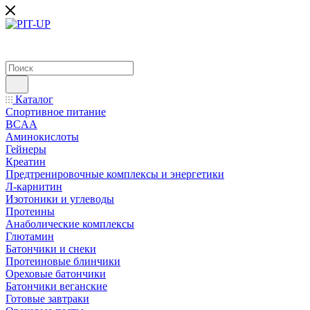
Каталог
Спортивное питание
BCAA
Аминокислоты
Гейнеры
Креатин
Предтренировочные комплексы и энергетики
Л-карнитин
Изотоники и углеводы
Протеины
Анаболические комплексы
Глютамин
Батончики и снеки
Протеиновые блинчики
Ореховые батончики
Батончики веганские
Готовые завтраки