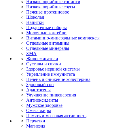
Низкокалорийные топинги
Низкокалорийные соусы
Печенье протеиновое
Шоколад
Напитки
Подарочные наборы
Молочные коктейли
Витаминно-минеральные комплексы
Отдельные витамины
Отдельные минералы
ZMA
Жиросжигатели
Суставы и связки
Здоровье нервной системы
Укрепление иммунитета
Печень и снижение холестерина
Здоровый сон
Адаптогены
Улучшение пищеварения
Антиоксиданты
Мужское здоровье
Омега жиры
Память и мозговая активность
Перчатки
Магнезия