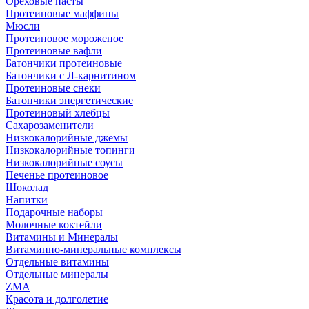
Ореховые пасты
Протеиновые маффины
Мюсли
Протеиновое мороженое
Протеиновые вафли
Батончики протеиновые
Батончики с Л-карнитином
Протеиновые снеки
Батончики энергетические
Протеиновый хлебцы
Сахарозаменители
Низкокалорийные джемы
Низкокалорийные топинги
Низкокалорийные соусы
Печенье протеиновое
Шоколад
Напитки
Подарочные наборы
Молочные коктейли
Витамины и Минералы
Витаминно-минеральные комплексы
Отдельные витамины
Отдельные минералы
ZMA
Красота и долголетие