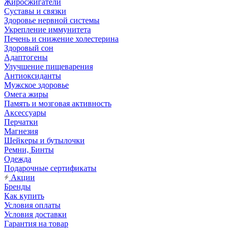
Жиросжигатели
Суставы и связки
Здоровье нервной системы
Укрепление иммунитета
Печень и снижение холестерина
Здоровый сон
Адаптогены
Улучшение пищеварения
Антиоксиданты
Мужское здоровье
Омега жиры
Память и мозговая активность
Аксессуары
Перчатки
Магнезия
Шейкеры и бутылочки
Ремни, Бинты
Одежда
Подарочные сертификаты
Акции
Бренды
Как купить
Условия оплаты
Условия доставки
Гарантия на товар