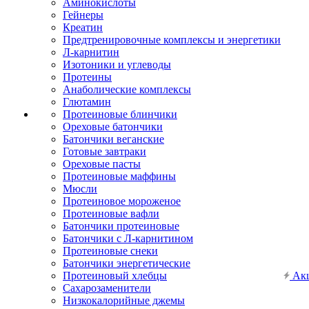
Аминокислоты
Гейнеры
Креатин
Предтренировочные комплексы и энергетики
Л-карнитин
Изотоники и углеводы
Протеины
Анаболические комплексы
Глютамин
Протеиновые блинчики
Ореховые батончики
Батончики веганские
Готовые завтраки
Ореховые пасты
Протеиновые маффины
Мюсли
Протеиновое мороженое
Протеиновые вафли
Батончики протеиновые
Батончики с Л-карнитином
Протеиновые снеки
Батончики энергетические
Протеиновый хлебцы
Ак
Сахарозаменители
Низкокалорийные джемы