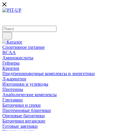
Каталог
Спортивное питание
BCAA
Аминокислоты
Гейнеры
Креатин
Предтренировочные комплексы и энергетики
Л-карнитин
Изотоники и углеводы
Протеины
Анаболические комплексы
Глютамин
Батончики и снеки
Протеиновые блинчики
Ореховые батончики
Батончики веганские
Готовые завтраки