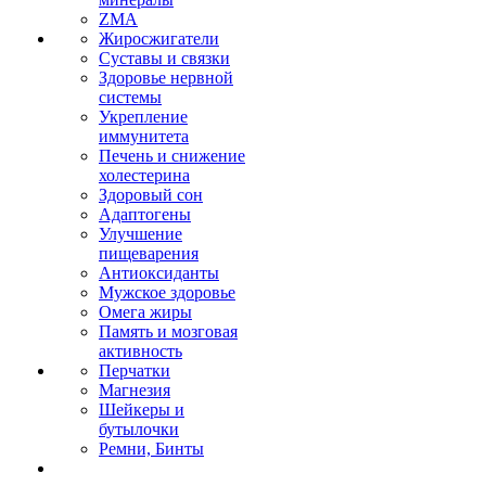
ZMA
Жиросжигатели
Суставы и связки
Здоровье нервной
системы
Укрепление
иммунитета
Печень и снижение
холестерина
Здоровый сон
Адаптогены
Улучшение
пищеварения
Антиоксиданты
Мужское здоровье
Омега жиры
Память и мозговая
активность
Перчатки
Магнезия
Шейкеры и
бутылочки
Ремни, Бинты