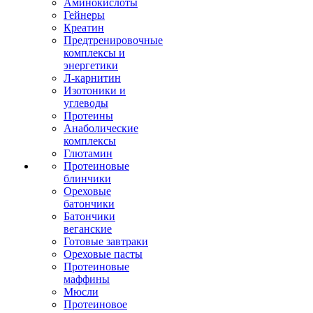
Аминокислоты
Гейнеры
Креатин
Предтренировочные
комплексы и
энергетики
Л-карнитин
Изотоники и
углеводы
Протеины
Анаболические
комплексы
Глютамин
Протеиновые
блинчики
Ореховые
батончики
Батончики
веганские
Готовые завтраки
Ореховые пасты
Протеиновые
маффины
Мюсли
Протеиновое