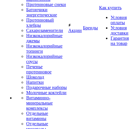
Протеиновые снеки
Как купить
Батончики
энергетические
Условия
Протеиновый
оплаты
хлебцы
Бренды
Условия
Сахарозаменители
Акции
доставки
Низкокалорийные
Гарантия
джемы
на товар
Низкокалорийные
топинги
Низкокалорийные
соусы
Печенье
протеиновое
Шоколад
Напитки
Подарочные наборы
Молочные коктейли
Витаминно-
минеральные
комплексы
Отдельные
витамины
Отдельные
минералы