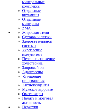
минеральные
комплексы
Отдельные
витамины
Отдельные
минералы
ZMA
Жиросжигатели
Суставы и связки
Здоровье нервной
системы
Укрепление
иммунитета
Печень и снижение
холестерина
Здоровый сон
Адаптогены
Улучшение
пищеварения
Антиоксиданты
Мужское здоровье
Омега жиры
Память и мозговая
активность
Перчатки