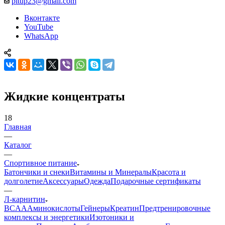
pitup23@gmail.com
Вконтакте
YouTube
WhatsApp
Жидкие концентраты
18
Главная
—
Каталог
—
Спортивное питание
Батончики и снеки
Витамины и Минералы
Красота и
долголетие
Аксессуары
Одежда
Подарочные сертификаты
—
Л-карнитин
BCAA
Аминокислоты
Гейнеры
Креатин
Предтренировочные
комплексы и энергетики
Изотоники и