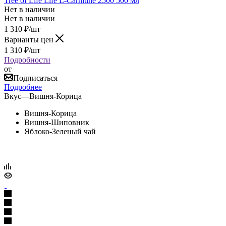
Tree of Life Life L-Carnitine 2500 500 мл
Нет в наличии
Нет в наличии
1 310
₽
/шт
Варианты цен
1 310
₽
/шт
Подробности
от
Подписаться
Подробнее
Вкус
—
Вишня-Корица
Вишня-Корица
Вишня-Шиповник
Яблоко-Зеленый чай