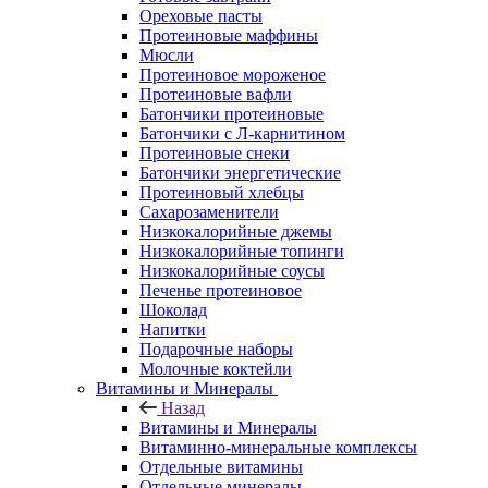
Ореховые пасты
Протеиновые маффины
Мюсли
Протеиновое мороженое
Протеиновые вафли
Батончики протеиновые
Батончики с Л-карнитином
Протеиновые снеки
Батончики энергетические
Протеиновый хлебцы
Сахарозаменители
Низкокалорийные джемы
Низкокалорийные топинги
Низкокалорийные соусы
Печенье протеиновое
Шоколад
Напитки
Подарочные наборы
Молочные коктейли
Витамины и Минералы
Назад
Витамины и Минералы
Витаминно-минеральные комплексы
Отдельные витамины
Отдельные минералы