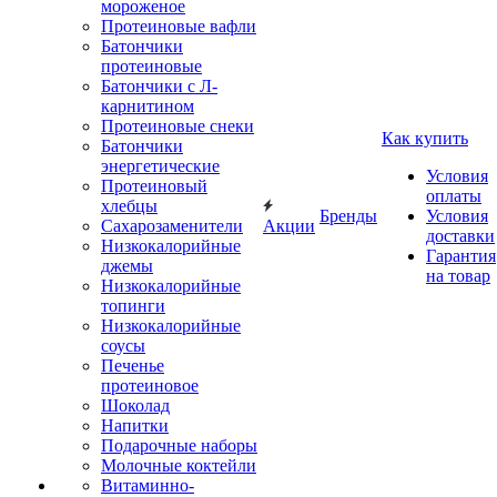
мороженое
Протеиновые вафли
Батончики
протеиновые
Батончики с Л-
карнитином
Протеиновые снеки
Как купить
Батончики
энергетические
Условия
Протеиновый
оплаты
хлебцы
Бренды
Условия
Сахарозаменители
Акции
доставки
Низкокалорийные
Гарантия
джемы
на товар
Низкокалорийные
топинги
Низкокалорийные
соусы
Печенье
протеиновое
Шоколад
Напитки
Подарочные наборы
Молочные коктейли
Витаминно-