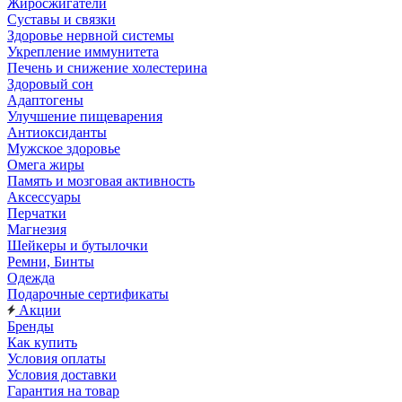
Жиросжигатели
Суставы и связки
Здоровье нервной системы
Укрепление иммунитета
Печень и снижение холестерина
Здоровый сон
Адаптогены
Улучшение пищеварения
Антиоксиданты
Мужское здоровье
Омега жиры
Память и мозговая активность
Аксессуары
Перчатки
Магнезия
Шейкеры и бутылочки
Ремни, Бинты
Одежда
Подарочные сертификаты
Акции
Бренды
Как купить
Условия оплаты
Условия доставки
Гарантия на товар