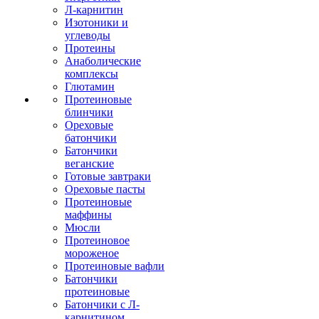
Л-карнитин
Изотоники и
углеводы
Протеины
Анаболические
комплексы
Глютамин
Протеиновые
блинчики
Ореховые
батончики
Батончики
веганские
Готовые завтраки
Ореховые пасты
Протеиновые
маффины
Мюсли
Протеиновое
мороженое
Протеиновые вафли
Батончики
протеиновые
Батончики с Л-
карнитином