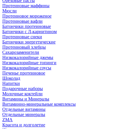
Ореховые пасты
Протеиновые маффины
Мюсли
Протеиновое мороженое
Протеиновые вафли
Батончики протеиновые
Батончики с Л-карнитином
Протеиновые снеки
Батончики энергетические
Протеиновый хлебцы
Сахарозаменители
Низкокалорийные джемы
Низкокалорийные топинги
Низкокалорийные соусы
Печенье протеиновое
Шоколад
Напитки
Подарочные наборы
Молочные коктейли
Витамины и Минералы
Витаминно-минеральные комплексы
Отдельные витамины
Отдельные минералы
ZMA
Красота и долголетие