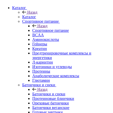
Каталог
Назад
Каталог
Спортивное питание
Назад
Спортивное питание
BCAA
Аминокислоты
Гейнеры
Креатин
Предтренировочные комплексы и
энергетики
Л-карнитин
Изотоники и углеводы
Протеины
Анаболические комплексы
Глютамин
Батончики и снеки
Назад
Батончики и снеки
Протеиновые блинчики
Ореховые батончики
Батончики веганские
Готовые завтраки