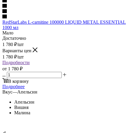
RedStarLabs L-carnitine 100000 LIQUID METAL ESSENTIAL
1000 мл
Мало
Достаточно
1 780
₽
/шт
Варианты цен
1 780
₽
/шт
Подробности
от
1 780 ₽
В корзину
Подробнее
Вкус
—
Апельсин
Апельсин
Вишня
Малина