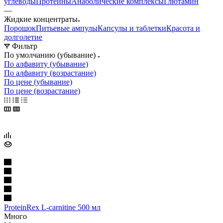
углеводы
Протеины
Анаболические комплексы
Глютамин
—
Жидкие концентраты
Порошок
Питьевые ампулы
Капсулы и таблетки
Красота и
долголетие
Фильтр
По умолчанию (убывание)
По алфавиту (убывание)
По алфавиту (возрастание)
По цене (убывание)
По цене (возрастание)
ProteinRex L-carnitine 500 мл
Много