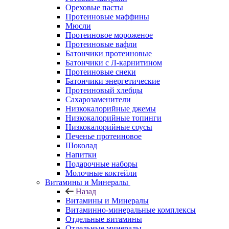
Ореховые пасты
Протеиновые маффины
Мюсли
Протеиновое мороженое
Протеиновые вафли
Батончики протеиновые
Батончики с Л-карнитином
Протеиновые снеки
Батончики энергетические
Протеиновый хлебцы
Сахарозаменители
Низкокалорийные джемы
Низкокалорийные топинги
Низкокалорийные соусы
Печенье протеиновое
Шоколад
Напитки
Подарочные наборы
Молочные коктейли
Витамины и Минералы
Назад
Витамины и Минералы
Витаминно-минеральные комплексы
Отдельные витамины
Отдельные минералы