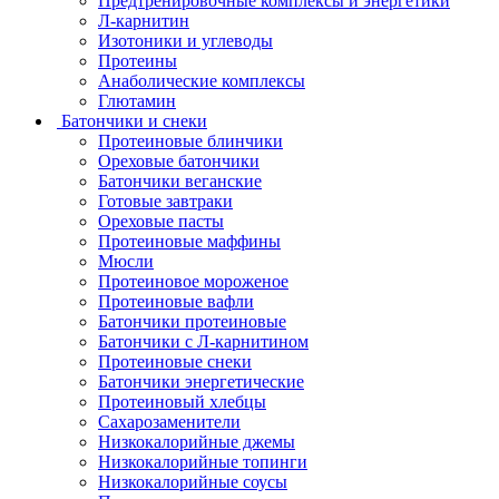
Предтренировочные комплексы и энергетики
Л-карнитин
Изотоники и углеводы
Протеины
Анаболические комплексы
Глютамин
Батончики и снеки
Протеиновые блинчики
Ореховые батончики
Батончики веганские
Готовые завтраки
Ореховые пасты
Протеиновые маффины
Мюсли
Протеиновое мороженое
Протеиновые вафли
Батончики протеиновые
Батончики с Л-карнитином
Протеиновые снеки
Батончики энергетические
Протеиновый хлебцы
Сахарозаменители
Низкокалорийные джемы
Низкокалорийные топинги
Низкокалорийные соусы