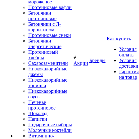
мороженое
Протеиновые вафли
Батончики
протеиновые
Батончики с Л-
карнитином
Протеиновые снеки
Как купить
Батончики
энергетические
Условия
Протеиновый
оплаты
хлебцы
Бренды
Условия
Сахарозаменители
Акции
доставки
Низкокалорийные
Гарантия
джемы
на товар
Низкокалорийные
топинги
Низкокалорийные
соусы
Печенье
протеиновое
Шоколад
Напитки
Подарочные наборы
Молочные коктейли
Витаминно-