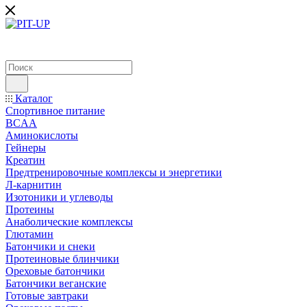
Каталог
Спортивное питание
BCAA
Аминокислоты
Гейнеры
Креатин
Предтренировочные комплексы и энергетики
Л-карнитин
Изотоники и углеводы
Протеины
Анаболические комплексы
Глютамин
Батончики и снеки
Протеиновые блинчики
Ореховые батончики
Батончики веганские
Готовые завтраки