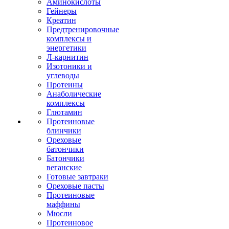
Аминокислоты
Гейнеры
Креатин
Предтренировочные
комплексы и
энергетики
Л-карнитин
Изотоники и
углеводы
Протеины
Анаболические
комплексы
Глютамин
Протеиновые
блинчики
Ореховые
батончики
Батончики
веганские
Готовые завтраки
Ореховые пасты
Протеиновые
маффины
Мюсли
Протеиновое