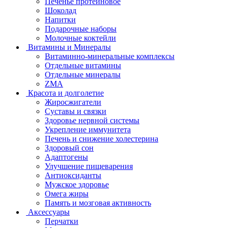
Печенье протеиновое
Шоколад
Напитки
Подарочные наборы
Молочные коктейли
Витамины и Минералы
Витаминно-минеральные комплексы
Отдельные витамины
Отдельные минералы
ZMA
Красота и долголетие
Жиросжигатели
Суставы и связки
Здоровье нервной системы
Укрепление иммунитета
Печень и снижение холестерина
Здоровый сон
Адаптогены
Улучшение пищеварения
Антиоксиданты
Мужское здоровье
Омега жиры
Память и мозговая активность
Аксессуары
Перчатки