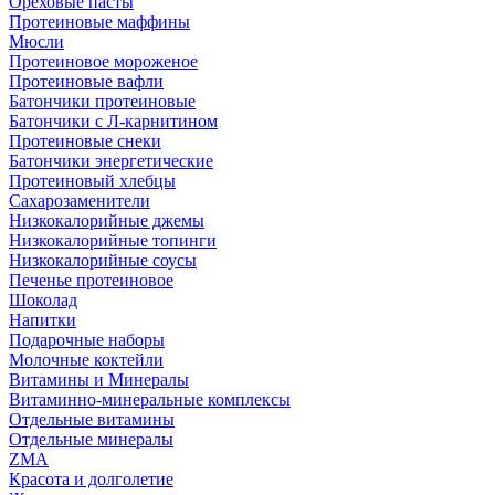
Ореховые пасты
Протеиновые маффины
Мюсли
Протеиновое мороженое
Протеиновые вафли
Батончики протеиновые
Батончики с Л-карнитином
Протеиновые снеки
Батончики энергетические
Протеиновый хлебцы
Сахарозаменители
Низкокалорийные джемы
Низкокалорийные топинги
Низкокалорийные соусы
Печенье протеиновое
Шоколад
Напитки
Подарочные наборы
Молочные коктейли
Витамины и Минералы
Витаминно-минеральные комплексы
Отдельные витамины
Отдельные минералы
ZMA
Красота и долголетие