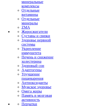
минеральные
комплексы
Отдельные
витамины
Отдельные
минералы
ZMA
Жиросжигатели
Суставы и связки
Здоровье нервной
системы
Укрепление
иммунитета
Печень и снижение
холестерина
Здоровый сон
Адаптогены
Улучшение
пищеварения
Антиоксиданты
Мужское здоровье
Омега жиры
Память и мозговая
активность
Перчатки