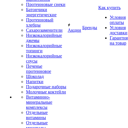
Протеиновые снеки
Как купить
Батончики
энергетические
Условия
Протеиновый
оплаты
хлебцы
Бренды
Условия
Сахарозаменители
Акции
доставки
Низкокалорийные
Гарантия
джемы
на товар
Низкокалорийные
топинги
Низкокалорийные
соусы
Печенье
протеиновое
Шоколад
Напитки
Подарочные наборы
Молочные коктейли
Витаминно-
минеральные
комплексы
Отдельные
витамины
Отдельные
минералы