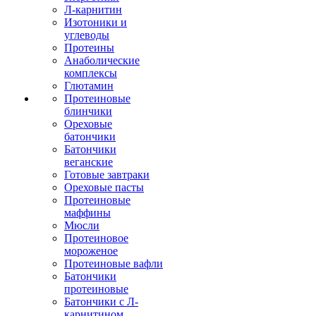
Л-карнитин
Изотоники и
углеводы
Протеины
Анаболические
комплексы
Глютамин
Протеиновые
блинчики
Ореховые
батончики
Батончики
веганские
Готовые завтраки
Ореховые пасты
Протеиновые
маффины
Мюсли
Протеиновое
мороженое
Протеиновые вафли
Батончики
протеиновые
Батончики с Л-
карнитином