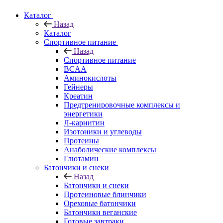
Каталог
Назад
Каталог
Спортивное питание
Назад
Спортивное питание
BCAA
Аминокислоты
Гейнеры
Креатин
Предтренировочные комплексы и
энергетики
Л-карнитин
Изотоники и углеводы
Протеины
Анаболические комплексы
Глютамин
Батончики и снеки
Назад
Батончики и снеки
Протеиновые блинчики
Ореховые батончики
Батончики веганские
Готовые завтраки