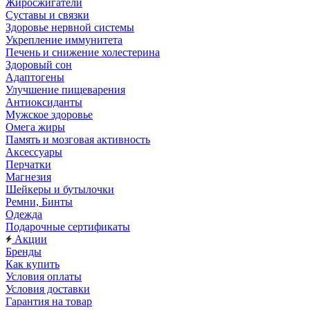
Жиросжигатели
Суставы и связки
Здоровье нервной системы
Укрепление иммунитета
Печень и снижение холестерина
Здоровый сон
Адаптогены
Улучшение пищеварения
Антиоксиданты
Мужское здоровье
Омега жиры
Память и мозговая активность
Аксессуары
Перчатки
Магнезия
Шейкеры и бутылочки
Ремни, Бинты
Одежда
Подарочные сертификаты
Акции
Бренды
Как купить
Условия оплаты
Условия доставки
Гарантия на товар