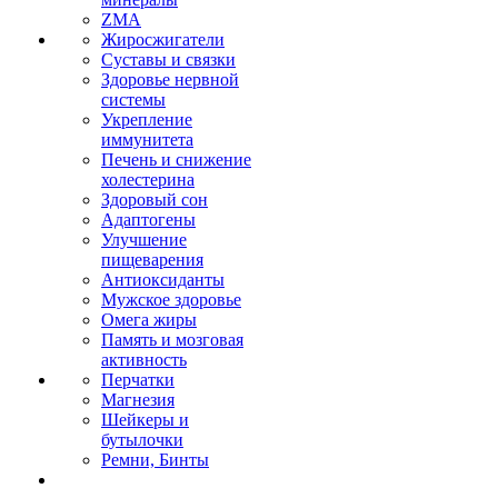
ZMA
Жиросжигатели
Суставы и связки
Здоровье нервной
системы
Укрепление
иммунитета
Печень и снижение
холестерина
Здоровый сон
Адаптогены
Улучшение
пищеварения
Антиоксиданты
Мужское здоровье
Омега жиры
Память и мозговая
активность
Перчатки
Магнезия
Шейкеры и
бутылочки
Ремни, Бинты