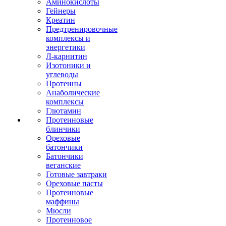
Аминокислоты
Гейнеры
Креатин
Предтренировочные
комплексы и
энергетики
Л-карнитин
Изотоники и
углеводы
Протеины
Анаболические
комплексы
Глютамин
Протеиновые
блинчики
Ореховые
батончики
Батончики
веганские
Готовые завтраки
Ореховые пасты
Протеиновые
маффины
Мюсли
Протеиновое