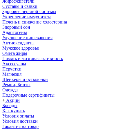
Жиросжигатели
Суставы и связки
Здоровье нервной системы
Укрепление иммунитета
Печень и снижение холестерина
Здоровый сон
Адаптогены
Улучшение пищеварения
Антиоксиданты
Мужское здоровье
Омега жиры
Память и мозговая активность
Аксессуары
Перчатки
Магнезия
Шейкеры и бутылочки
Ремни, Бинты
Одежда
Подарочные сертификаты
Акции
Бренды
Как купить
Условия оплаты
Условия доставки
Гарантия на товар