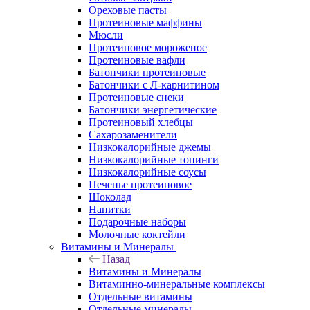
Ореховые пасты
Протеиновые маффины
Мюсли
Протеиновое мороженое
Протеиновые вафли
Батончики протеиновые
Батончики с Л-карнитином
Протеиновые снеки
Батончики энергетические
Протеиновый хлебцы
Сахарозаменители
Низкокалорийные джемы
Низкокалорийные топинги
Низкокалорийные соусы
Печенье протеиновое
Шоколад
Напитки
Подарочные наборы
Молочные коктейли
Витамины и Минералы
Назад
Витамины и Минералы
Витаминно-минеральные комплексы
Отдельные витамины
Отдельные минералы