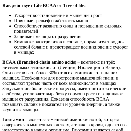
Как действует Life BCAA от Tree of life:
Ускоряет восстановление и мышечный рост
Повышает рельеф и жёсткость мышц
Способствует развитию силы и повышению силовых
показателей
Защищает мышцы от разрушения
Комплекс электролитов в составе, нормализует водно-
солевой баланс и предотвращает возникновение судорог
в мышцах
ВСАА (Branched-chain amino acids)
– комплекс из трёх
незаменимых аминокислот (Лейцин, Изолейцин и Валин).
Они составляют более 30% от всех аминокислот в наших
мышцах. Необходимы для построение мышечной ткани и
составляют третью часть от всех аминокислот в мышцах.
Запускают анаболические процессы, имеют антитоксические
свойства, усиливают выработку гормона роста и защищают
мышцы от разрушения. Доказана способность ВСАА
повышать силовые показатели и уровень энергии, а также
«сушить» мышцы.
Глютамин
– является заменимой аминокислотой, которая
содержится в мышечных клетках, а также в крови, однако его
недостаточно в нашем организме. Глютамин является самой