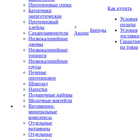
Протеиновые снеки
Как купить
Батончики
энергетические
Условия
Протеиновый
оплаты
хлебцы
Бренды
Условия
Сахарозаменители
Акции
доставки
Низкокалорийные
Гарантия
джемы
на товар
Низкокалорийные
топинги
Низкокалорийные
соусы
Печенье
протеиновое
Шоколад
Напитки
Подарочные наборы
Молочные коктейли
Витаминно-
минеральные
комплексы
Отдельные
витамины
Отдельные
минералы