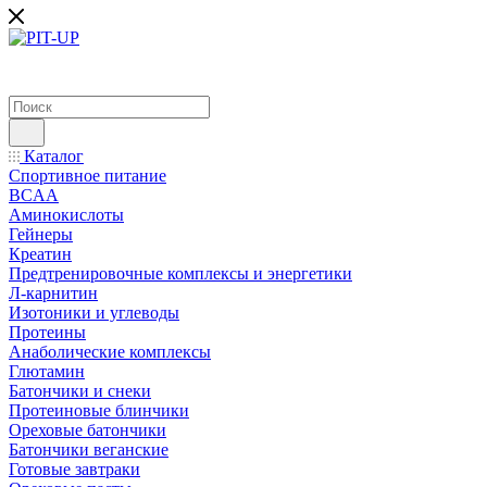
Каталог
Спортивное питание
BCAA
Аминокислоты
Гейнеры
Креатин
Предтренировочные комплексы и энергетики
Л-карнитин
Изотоники и углеводы
Протеины
Анаболические комплексы
Глютамин
Батончики и снеки
Протеиновые блинчики
Ореховые батончики
Батончики веганские
Готовые завтраки