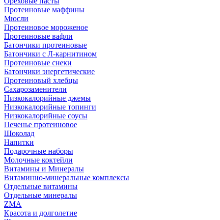
Ореховые пасты
Протеиновые маффины
Мюсли
Протеиновое мороженое
Протеиновые вафли
Батончики протеиновые
Батончики с Л-карнитином
Протеиновые снеки
Батончики энергетические
Протеиновый хлебцы
Сахарозаменители
Низкокалорийные джемы
Низкокалорийные топинги
Низкокалорийные соусы
Печенье протеиновое
Шоколад
Напитки
Подарочные наборы
Молочные коктейли
Витамины и Минералы
Витаминно-минеральные комплексы
Отдельные витамины
Отдельные минералы
ZMA
Красота и долголетие