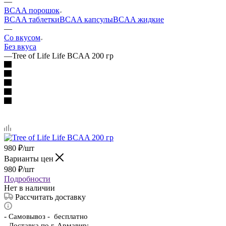
—
BCAA порошок
BCAA таблетки
BCAA капсулы
BCAA жидкие
—
Со вкусом
Без вкуса
—
Tree of Life Life BCAA 200 гр
980
₽
/шт
Варианты цен
980
₽
/шт
Подробности
Нет в наличии
Рассчитать доставку
-
Самовывоз - бесплатно
- Доставка по г. Армавир: