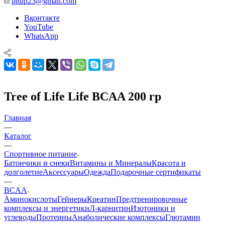
pitup23@gmail.com
Вконтакте
YouTube
WhatsApp
Tree of Life Life BCAA 200 гр
Главная
—
Каталог
—
Спортивное питание
Батончики и снеки
Витамины и Минералы
Красота и
долголетие
Аксессуары
Одежда
Подарочные сертификаты
—
BCAA
Аминокислоты
Гейнеры
Креатин
Предтренировочные
комплексы и энергетики
Л-карнитин
Изотоники и
углеводы
Протеины
Анаболические комплексы
Глютамин