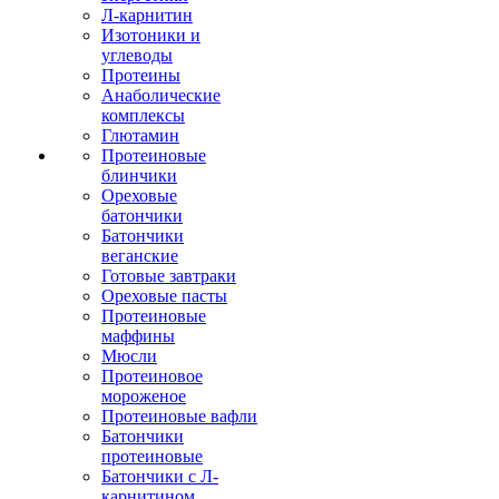
Л-карнитин
Изотоники и
углеводы
Протеины
Анаболические
комплексы
Глютамин
Протеиновые
блинчики
Ореховые
батончики
Батончики
веганские
Готовые завтраки
Ореховые пасты
Протеиновые
маффины
Мюсли
Протеиновое
мороженое
Протеиновые вафли
Батончики
протеиновые
Батончики с Л-
карнитином