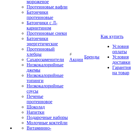
мороженое
Протеиновые вафли
Батончики
протеиновые
Батончики с Л-
карнитином
Протеиновые снеки
Как купить
Батончики
энергетические
Условия
Протеиновый
оплаты
хлебцы
Бренды
Условия
Сахарозаменители
Акции
доставки
Низкокалорийные
Гарантия
джемы
на товар
Низкокалорийные
топинги
Низкокалорийные
соусы
Печенье
протеиновое
Шоколад
Напитки
Подарочные наборы
Молочные коктейли
Витаминно-