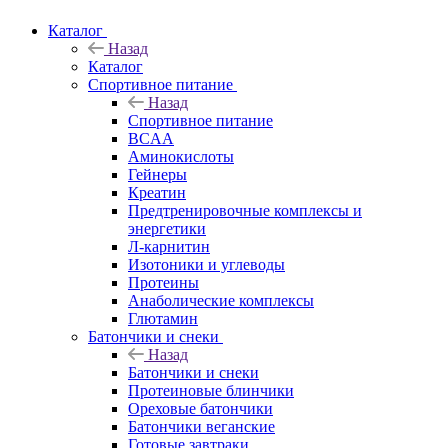
Каталог
Назад
Каталог
Спортивное питание
Назад
Спортивное питание
BCAA
Аминокислоты
Гейнеры
Креатин
Предтренировочные комплексы и
энергетики
Л-карнитин
Изотоники и углеводы
Протеины
Анаболические комплексы
Глютамин
Батончики и снеки
Назад
Батончики и снеки
Протеиновые блинчики
Ореховые батончики
Батончики веганские
Готовые завтраки