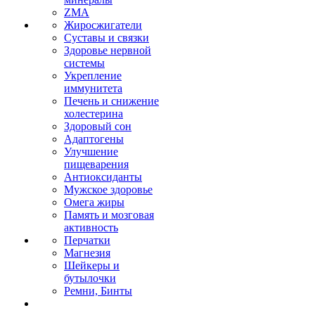
ZMA
Жиросжигатели
Суставы и связки
Здоровье нервной
системы
Укрепление
иммунитета
Печень и снижение
холестерина
Здоровый сон
Адаптогены
Улучшение
пищеварения
Антиоксиданты
Мужское здоровье
Омега жиры
Память и мозговая
активность
Перчатки
Магнезия
Шейкеры и
бутылочки
Ремни, Бинты