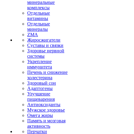
минеральные
комплексы
Отдельные
витамины
Отдельные
минералы
ZMA
Жиросжигатели
Суставы и связки
Здоровье нервной
системы
Укрепление
иммунитета
Печень и снижение
холестерина
Здоровый сон
Адаптогены
Улучшение
пищеварения
Антиоксиданты
Мужское здоровье
Омега жиры
Память и мозговая
активность
Перчатки