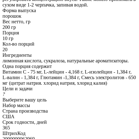
сухом виде 1-2 черпачка, запивая водой.
Форма выпуска
порошок
Вес нетто, гр
200 гр
Порция
10 гр
Кол-во порций
20
Ингредиенты
лимонная кислота, сукралоза, натуральные ароматизаторы.
Одна порция содержит
Витамин С - 75 мг, L-лейцин - 4,168 г, L-изолейцин - 1,384 г,
L-валин - 1,384 г, Глютамин -1,384 г, Смесь электролитов - 650
мг (цитрат натрия. хлорид натрия, хлорид калия)
Цели и задачи
?
Выберите вашу цель
Набор массы
Страна производства
США
Срок годности, дней
365
ШтрихКод
2000000062969