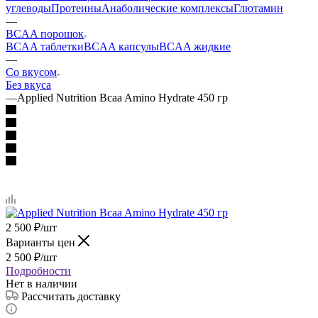
углеводы
Протеины
Анаболические комплексы
Глютамин
—
BCAA порошок
BCAA таблетки
BCAA капсулы
BCAA жидкие
—
Со вкусом
Без вкуса
—
Applied Nutrition Bcaa Amino Hydrate 450 гр
2 500
₽
/шт
Варианты цен
2 500
₽
/шт
Подробности
Нет в наличии
Рассчитать доставку