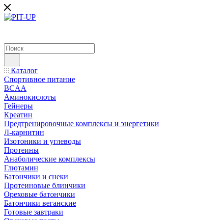
Каталог
Спортивное питание
BCAA
Аминокислоты
Гейнеры
Креатин
Предтренировочные комплексы и энергетики
Л-карнитин
Изотоники и углеводы
Протеины
Анаболические комплексы
Глютамин
Батончики и снеки
Протеиновые блинчики
Ореховые батончики
Батончики веганские
Готовые завтраки