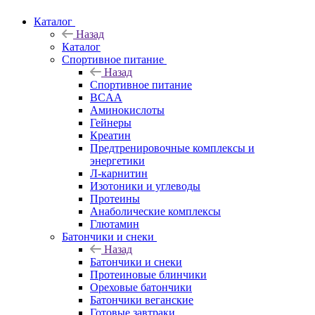
Каталог
Назад
Каталог
Спортивное питание
Назад
Спортивное питание
BCAA
Аминокислоты
Гейнеры
Креатин
Предтренировочные комплексы и
энергетики
Л-карнитин
Изотоники и углеводы
Протеины
Анаболические комплексы
Глютамин
Батончики и снеки
Назад
Батончики и снеки
Протеиновые блинчики
Ореховые батончики
Батончики веганские
Готовые завтраки