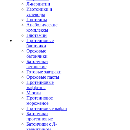
Л-карнитин
Изотоники и
углеводы
Протеины
Анаболические
комплексы
Глютамин
Протеиновые
блинчики
Ореховые
батончики
Батончики
веганские
Готовые завтраки
Ореховые пасты
Протеиновые
маффины
Мюсли
Протеиновое
мороженое
Протеиновые вафли
Батончики
протеиновые
Батончики с Л-
карнитином