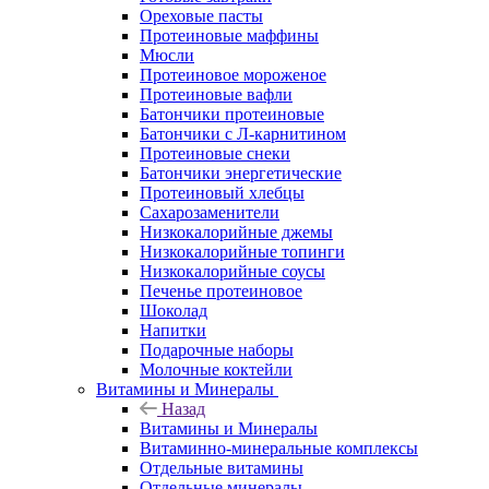
Ореховые пасты
Протеиновые маффины
Мюсли
Протеиновое мороженое
Протеиновые вафли
Батончики протеиновые
Батончики с Л-карнитином
Протеиновые снеки
Батончики энергетические
Протеиновый хлебцы
Сахарозаменители
Низкокалорийные джемы
Низкокалорийные топинги
Низкокалорийные соусы
Печенье протеиновое
Шоколад
Напитки
Подарочные наборы
Молочные коктейли
Витамины и Минералы
Назад
Витамины и Минералы
Витаминно-минеральные комплексы
Отдельные витамины
Отдельные минералы