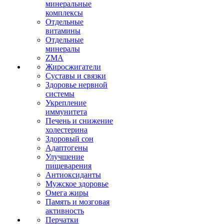
минеральные
комплексы
Отдельные
витамины
Отдельные
минералы
ZMA
Жиросжигатели
Суставы и связки
Здоровье нервной
системы
Укрепление
иммунитета
Печень и снижение
холестерина
Здоровый сон
Адаптогены
Улучшение
пищеварения
Антиоксиданты
Мужское здоровье
Омега жиры
Память и мозговая
активность
Перчатки