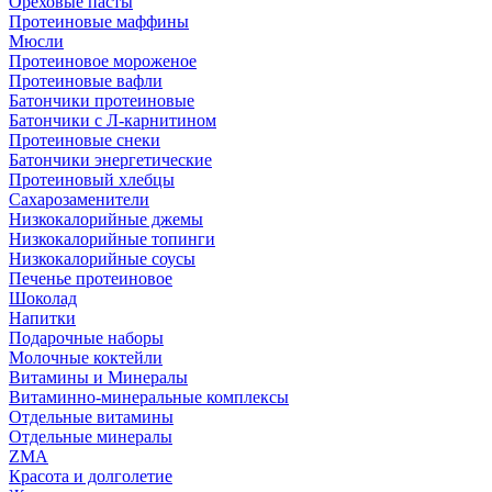
Ореховые пасты
Протеиновые маффины
Мюсли
Протеиновое мороженое
Протеиновые вафли
Батончики протеиновые
Батончики с Л-карнитином
Протеиновые снеки
Батончики энергетические
Протеиновый хлебцы
Сахарозаменители
Низкокалорийные джемы
Низкокалорийные топинги
Низкокалорийные соусы
Печенье протеиновое
Шоколад
Напитки
Подарочные наборы
Молочные коктейли
Витамины и Минералы
Витаминно-минеральные комплексы
Отдельные витамины
Отдельные минералы
ZMA
Красота и долголетие