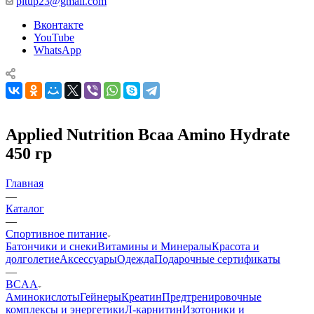
pitup23@gmail.com
Вконтакте
YouTube
WhatsApp
Applied Nutrition Bcaa Amino Hydrate
450 гр
Главная
—
Каталог
—
Спортивное питание
Батончики и снеки
Витамины и Минералы
Красота и
долголетие
Аксессуары
Одежда
Подарочные сертификаты
—
BCAA
Аминокислоты
Гейнеры
Креатин
Предтренировочные
комплексы и энергетики
Л-карнитин
Изотоники и