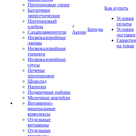
Протеиновые снеки
Как купить
Батончики
энергетические
Условия
Протеиновый
оплаты
хлебцы
Бренды
Условия
Сахарозаменители
Акции
доставки
Низкокалорийные
Гарантия
джемы
на товар
Низкокалорийные
топинги
Низкокалорийные
соусы
Печенье
протеиновое
Шоколад
Напитки
Подарочные наборы
Молочные коктейли
Витаминно-
минеральные
комплексы
Отдельные
витамины
Отдельные
минералы