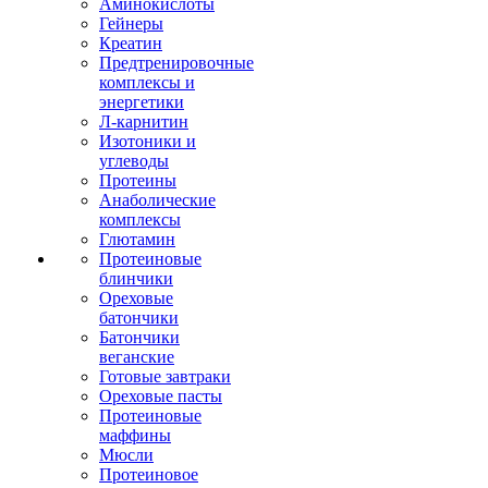
Аминокислоты
Гейнеры
Креатин
Предтренировочные
комплексы и
энергетики
Л-карнитин
Изотоники и
углеводы
Протеины
Анаболические
комплексы
Глютамин
Протеиновые
блинчики
Ореховые
батончики
Батончики
веганские
Готовые завтраки
Ореховые пасты
Протеиновые
маффины
Мюсли
Протеиновое