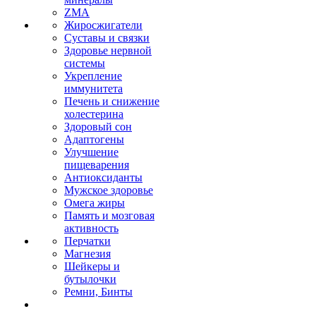
ZMA
Жиросжигатели
Суставы и связки
Здоровье нервной
системы
Укрепление
иммунитета
Печень и снижение
холестерина
Здоровый сон
Адаптогены
Улучшение
пищеварения
Антиоксиданты
Мужское здоровье
Омега жиры
Память и мозговая
активность
Перчатки
Магнезия
Шейкеры и
бутылочки
Ремни, Бинты