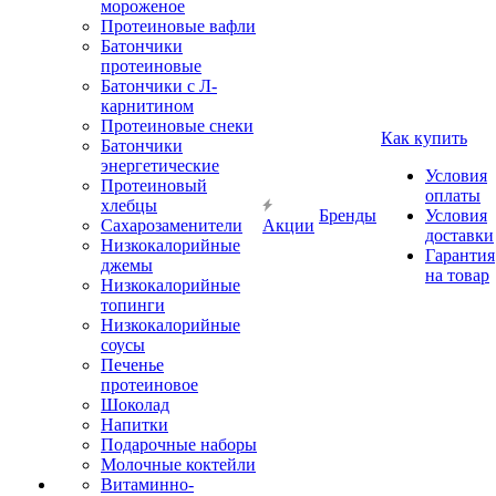
мороженое
Протеиновые вафли
Батончики
протеиновые
Батончики с Л-
карнитином
Протеиновые снеки
Как купить
Батончики
энергетические
Условия
Протеиновый
оплаты
хлебцы
Бренды
Условия
Сахарозаменители
Акции
доставки
Низкокалорийные
Гарантия
джемы
на товар
Низкокалорийные
топинги
Низкокалорийные
соусы
Печенье
протеиновое
Шоколад
Напитки
Подарочные наборы
Молочные коктейли
Витаминно-