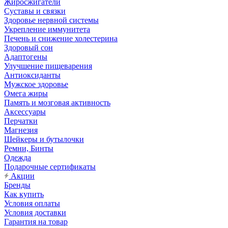
Жиросжигатели
Суставы и связки
Здоровье нервной системы
Укрепление иммунитета
Печень и снижение холестерина
Здоровый сон
Адаптогены
Улучшение пищеварения
Антиоксиданты
Мужское здоровье
Омега жиры
Память и мозговая активность
Аксессуары
Перчатки
Магнезия
Шейкеры и бутылочки
Ремни, Бинты
Одежда
Подарочные сертификаты
Акции
Бренды
Как купить
Условия оплаты
Условия доставки
Гарантия на товар