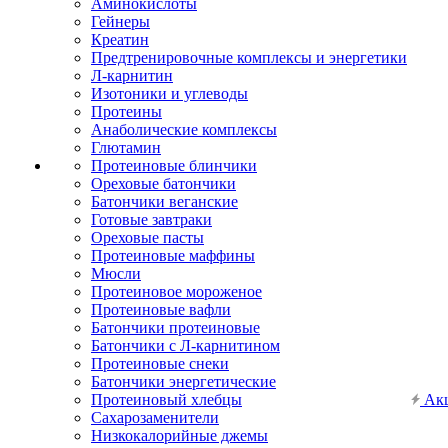
Аминокислоты
Гейнеры
Креатин
Предтренировочные комплексы и энергетики
Л-карнитин
Изотоники и углеводы
Протеины
Анаболические комплексы
Глютамин
Протеиновые блинчики
Ореховые батончики
Батончики веганские
Готовые завтраки
Ореховые пасты
Протеиновые маффины
Мюсли
Протеиновое мороженое
Протеиновые вафли
Батончики протеиновые
Батончики с Л-карнитином
Протеиновые снеки
Батончики энергетические
Протеиновый хлебцы
Ак
Сахарозаменители
Низкокалорийные джемы