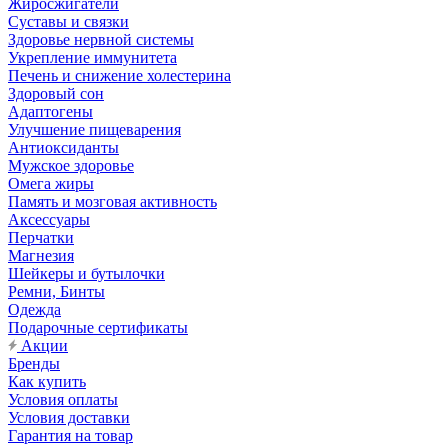
Жиросжигатели
Суставы и связки
Здоровье нервной системы
Укрепление иммунитета
Печень и снижение холестерина
Здоровый сон
Адаптогены
Улучшение пищеварения
Антиоксиданты
Мужское здоровье
Омега жиры
Память и мозговая активность
Аксессуары
Перчатки
Магнезия
Шейкеры и бутылочки
Ремни, Бинты
Одежда
Подарочные сертификаты
Акции
Бренды
Как купить
Условия оплаты
Условия доставки
Гарантия на товар