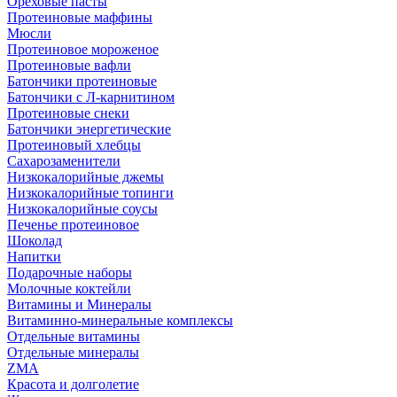
Ореховые пасты
Протеиновые маффины
Мюсли
Протеиновое мороженое
Протеиновые вафли
Батончики протеиновые
Батончики с Л-карнитином
Протеиновые снеки
Батончики энергетические
Протеиновый хлебцы
Сахарозаменители
Низкокалорийные джемы
Низкокалорийные топинги
Низкокалорийные соусы
Печенье протеиновое
Шоколад
Напитки
Подарочные наборы
Молочные коктейли
Витамины и Минералы
Витаминно-минеральные комплексы
Отдельные витамины
Отдельные минералы
ZMA
Красота и долголетие