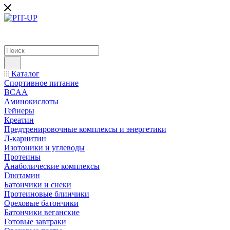
Каталог
Спортивное питание
BCAA
Аминокислоты
Гейнеры
Креатин
Предтренировочные комплексы и энергетики
Л-карнитин
Изотоники и углеводы
Протеины
Анаболические комплексы
Глютамин
Батончики и снеки
Протеиновые блинчики
Ореховые батончики
Батончики веганские
Готовые завтраки