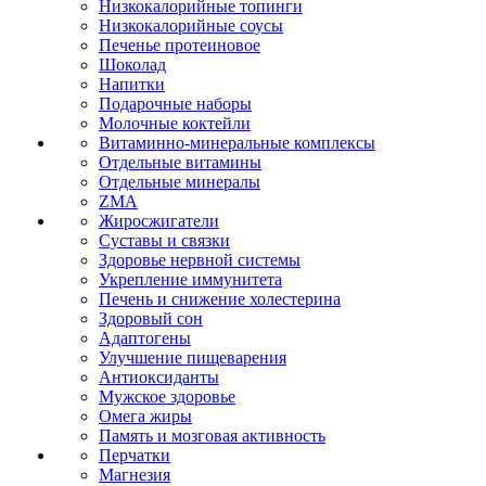
Низкокалорийные топинги
Низкокалорийные соусы
Печенье протеиновое
Шоколад
Напитки
Подарочные наборы
Молочные коктейли
Витаминно-минеральные комплексы
Отдельные витамины
Отдельные минералы
ZMA
Жиросжигатели
Суставы и связки
Здоровье нервной системы
Укрепление иммунитета
Печень и снижение холестерина
Здоровый сон
Адаптогены
Улучшение пищеварения
Антиоксиданты
Мужское здоровье
Омега жиры
Память и мозговая активность
Перчатки
Магнезия