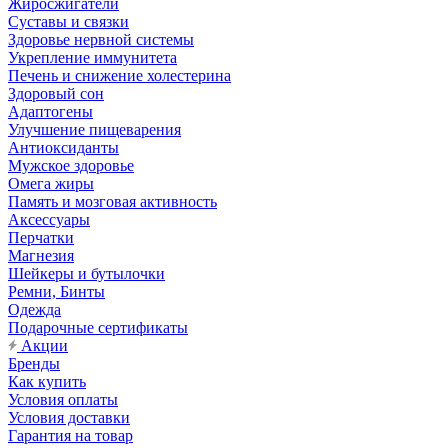
Жиросжигатели
Суставы и связки
Здоровье нервной системы
Укрепление иммунитета
Печень и снижение холестерина
Здоровый сон
Адаптогены
Улучшение пищеварения
Антиоксиданты
Мужское здоровье
Омега жиры
Память и мозговая активность
Аксессуары
Перчатки
Магнезия
Шейкеры и бутылочки
Ремни, Бинты
Одежда
Подарочные сертификаты
Акции
Бренды
Как купить
Условия оплаты
Условия доставки
Гарантия на товар