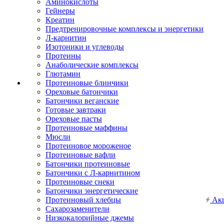
Аминокислоты
Гейнеры
Креатин
Предтренировочные комплексы и энергетики
Л-карнитин
Изотоники и углеводы
Протеины
Анаболические комплексы
Глютамин
Протеиновые блинчики
Ореховые батончики
Батончики веганские
Готовые завтраки
Ореховые пасты
Протеиновые маффины
Мюсли
Протеиновое мороженое
Протеиновые вафли
Батончики протеиновые
Батончики с Л-карнитином
Протеиновые снеки
Батончики энергетические
Протеиновый хлебцы
Ак
Сахарозаменители
Низкокалорийные джемы