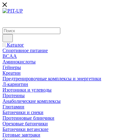
Каталог
Спортивное питание
BCAA
Аминокислоты
Гейнеры
Креатин
Предтренировочные комплексы и энергетики
Л-карнитин
Изотоники и углеводы
Протеины
Анаболические комплексы
Глютамин
Батончики и снеки
Протеиновые блинчики
Ореховые батончики
Батончики веганские
Готовые завтраки