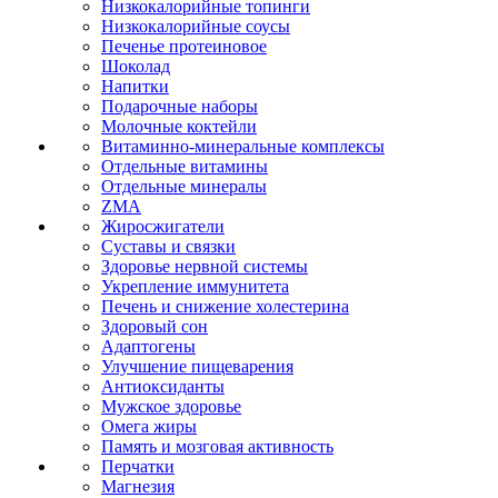
Низкокалорийные топинги
Низкокалорийные соусы
Печенье протеиновое
Шоколад
Напитки
Подарочные наборы
Молочные коктейли
Витаминно-минеральные комплексы
Отдельные витамины
Отдельные минералы
ZMA
Жиросжигатели
Суставы и связки
Здоровье нервной системы
Укрепление иммунитета
Печень и снижение холестерина
Здоровый сон
Адаптогены
Улучшение пищеварения
Антиоксиданты
Мужское здоровье
Омега жиры
Память и мозговая активность
Перчатки
Магнезия