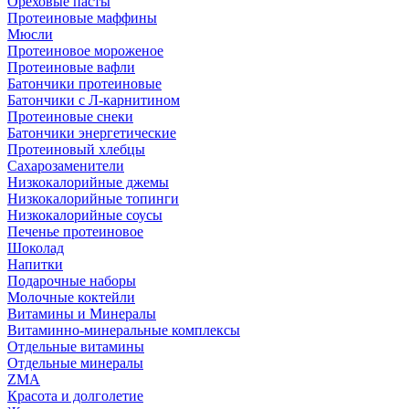
Ореховые пасты
Протеиновые маффины
Мюсли
Протеиновое мороженое
Протеиновые вафли
Батончики протеиновые
Батончики с Л-карнитином
Протеиновые снеки
Батончики энергетические
Протеиновый хлебцы
Сахарозаменители
Низкокалорийные джемы
Низкокалорийные топинги
Низкокалорийные соусы
Печенье протеиновое
Шоколад
Напитки
Подарочные наборы
Молочные коктейли
Витамины и Минералы
Витаминно-минеральные комплексы
Отдельные витамины
Отдельные минералы
ZMA
Красота и долголетие