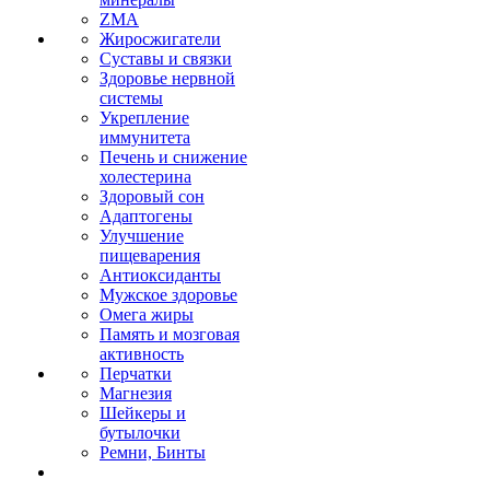
ZMA
Жиросжигатели
Суставы и связки
Здоровье нервной
системы
Укрепление
иммунитета
Печень и снижение
холестерина
Здоровый сон
Адаптогены
Улучшение
пищеварения
Антиоксиданты
Мужское здоровье
Омега жиры
Память и мозговая
активность
Перчатки
Магнезия
Шейкеры и
бутылочки
Ремни, Бинты