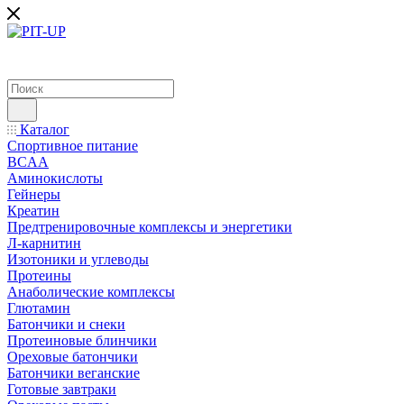
Каталог
Спортивное питание
BCAA
Аминокислоты
Гейнеры
Креатин
Предтренировочные комплексы и энергетики
Л-карнитин
Изотоники и углеводы
Протеины
Анаболические комплексы
Глютамин
Батончики и снеки
Протеиновые блинчики
Ореховые батончики
Батончики веганские
Готовые завтраки