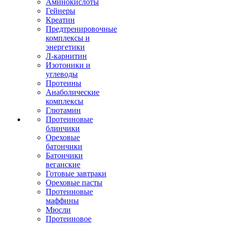
Аминокислоты
Гейнеры
Креатин
Предтренировочные
комплексы и
энергетики
Л-карнитин
Изотоники и
углеводы
Протеины
Анаболические
комплексы
Глютамин
Протеиновые
блинчики
Ореховые
батончики
Батончики
веганские
Готовые завтраки
Ореховые пасты
Протеиновые
маффины
Мюсли
Протеиновое