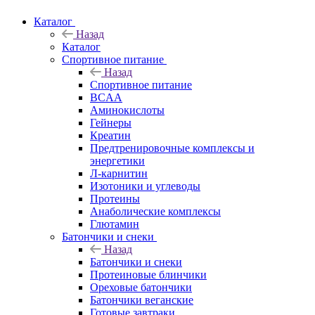
Каталог
Назад
Каталог
Спортивное питание
Назад
Спортивное питание
BCAA
Аминокислоты
Гейнеры
Креатин
Предтренировочные комплексы и
энергетики
Л-карнитин
Изотоники и углеводы
Протеины
Анаболические комплексы
Глютамин
Батончики и снеки
Назад
Батончики и снеки
Протеиновые блинчики
Ореховые батончики
Батончики веганские
Готовые завтраки