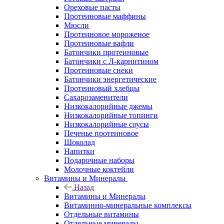
Ореховые пасты
Протеиновые маффины
Мюсли
Протеиновое мороженое
Протеиновые вафли
Батончики протеиновые
Батончики с Л-карнитином
Протеиновые снеки
Батончики энергетические
Протеиновый хлебцы
Сахарозаменители
Низкокалорийные джемы
Низкокалорийные топинги
Низкокалорийные соусы
Печенье протеиновое
Шоколад
Напитки
Подарочные наборы
Молочные коктейли
Витамины и Минералы
Назад
Витамины и Минералы
Витаминно-минеральные комплексы
Отдельные витамины
Отдельные минералы