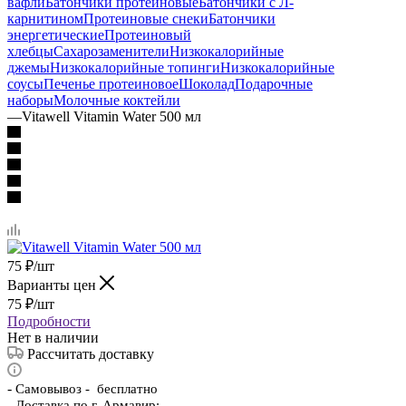
вафли
Батончики протеиновые
Батончики с Л-
карнитином
Протеиновые снеки
Батончики
энергетические
Протеиновый
хлебцы
Сахарозаменители
Низкокалорийные
джемы
Низкокалорийные топинги
Низкокалорийные
соусы
Печенье протеиновое
Шоколад
Подарочные
наборы
Молочные коктейли
—
Vitawell Vitamin Water 500 мл
75
₽
/шт
Варианты цен
75
₽
/шт
Подробности
Нет в наличии
Рассчитать доставку
-
Самовывоз - бесплатно
- Доставка по г. Армавир: