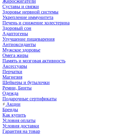
Жиросжигатели
Суставы и связки
Здоровье нервной системы
Укрепление иммунитета
Печень и снижение холестерина
Здоровый сон
Адаптогены
Улучшение пищеварения
Антиоксиданты
Мужское здоровье
Омега жиры
Память и мозговая активность
Аксессуары
Перчатки
Магнезия
Шейкеры и бутылочки
Ремни, Бинты
Одежда
Подарочные сертификаты
Акции
Бренды
Как купить
Условия оплаты
Условия доставки
Гарантия на товар