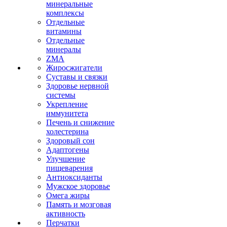
минеральные
комплексы
Отдельные
витамины
Отдельные
минералы
ZMA
Жиросжигатели
Суставы и связки
Здоровье нервной
системы
Укрепление
иммунитета
Печень и снижение
холестерина
Здоровый сон
Адаптогены
Улучшение
пищеварения
Антиоксиданты
Мужское здоровье
Омега жиры
Память и мозговая
активность
Перчатки