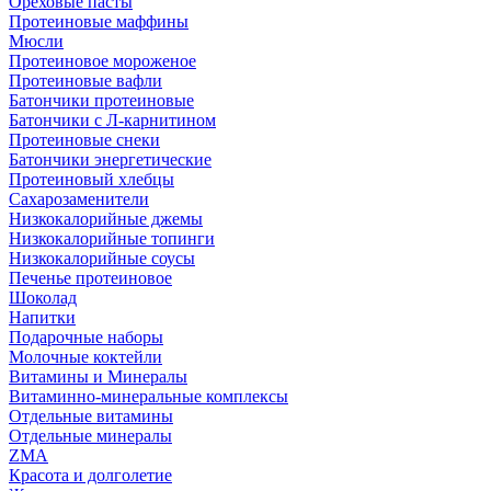
Ореховые пасты
Протеиновые маффины
Мюсли
Протеиновое мороженое
Протеиновые вафли
Батончики протеиновые
Батончики с Л-карнитином
Протеиновые снеки
Батончики энергетические
Протеиновый хлебцы
Сахарозаменители
Низкокалорийные джемы
Низкокалорийные топинги
Низкокалорийные соусы
Печенье протеиновое
Шоколад
Напитки
Подарочные наборы
Молочные коктейли
Витамины и Минералы
Витаминно-минеральные комплексы
Отдельные витамины
Отдельные минералы
ZMA
Красота и долголетие