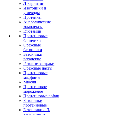
Л-карнитин
Изотоники и
углеводы
Протеины
Анаболические
комплексы
Глютамин
Протеиновые
блинчики
Ореховые
батончики
Батончики
веганские
Готовые завтраки
Ореховые пасты
Протеиновые
маффины
Мюсли
Протеиновое
мороженое
Протеиновые вафли
Батончики
протеиновые
Батончики с Л-
карнитином