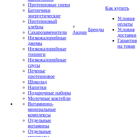
Протеиновые снеки
Как купить
Батончики
энергетические
Условия
Протеиновый
оплаты
хлебцы
Бренды
Условия
Сахарозаменители
Акции
доставки
Низкокалорийные
Гарантия
джемы
на товар
Низкокалорийные
топинги
Низкокалорийные
соусы
Печенье
протеиновое
Шоколад
Напитки
Подарочные наборы
Молочные коктейли
Витаминно-
минеральные
комплексы
Отдельные
витамины
Отдельные
минералы