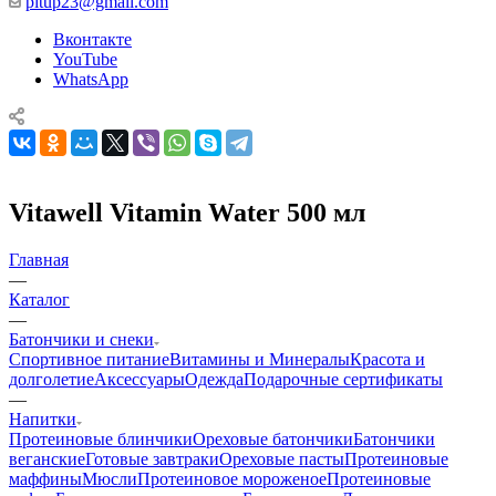
pitup23@gmail.com
Вконтакте
YouTube
WhatsApp
Vitawell Vitamin Water 500 мл
Главная
—
Каталог
—
Батончики и снеки
Спортивное питание
Витамины и Минералы
Красота и
долголетие
Аксессуары
Одежда
Подарочные сертификаты
—
Напитки
Протеиновые блинчики
Ореховые батончики
Батончики
веганские
Готовые завтраки
Ореховые пасты
Протеиновые
маффины
Мюсли
Протеиновое мороженое
Протеиновые