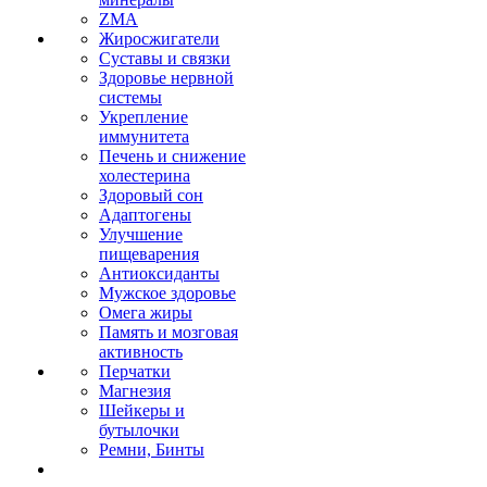
ZMA
Жиросжигатели
Суставы и связки
Здоровье нервной
системы
Укрепление
иммунитета
Печень и снижение
холестерина
Здоровый сон
Адаптогены
Улучшение
пищеварения
Антиоксиданты
Мужское здоровье
Омега жиры
Память и мозговая
активность
Перчатки
Магнезия
Шейкеры и
бутылочки
Ремни, Бинты