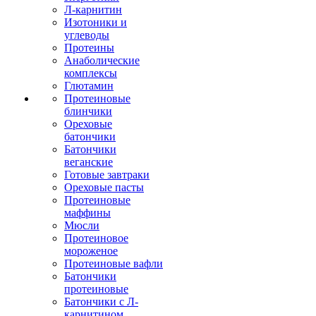
Л-карнитин
Изотоники и
углеводы
Протеины
Анаболические
комплексы
Глютамин
Протеиновые
блинчики
Ореховые
батончики
Батончики
веганские
Готовые завтраки
Ореховые пасты
Протеиновые
маффины
Мюсли
Протеиновое
мороженое
Протеиновые вафли
Батончики
протеиновые
Батончики с Л-
карнитином