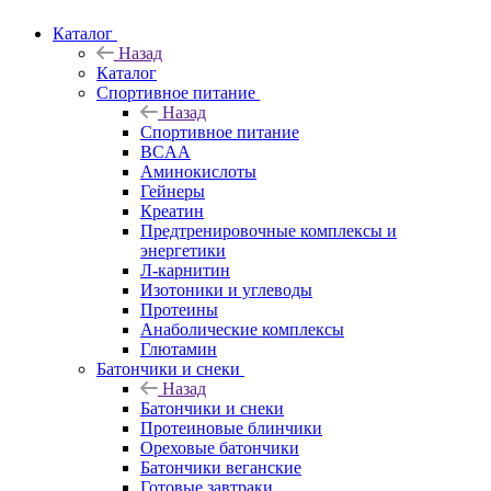
Каталог
Назад
Каталог
Спортивное питание
Назад
Спортивное питание
BCAA
Аминокислоты
Гейнеры
Креатин
Предтренировочные комплексы и
энергетики
Л-карнитин
Изотоники и углеводы
Протеины
Анаболические комплексы
Глютамин
Батончики и снеки
Назад
Батончики и снеки
Протеиновые блинчики
Ореховые батончики
Батончики веганские
Готовые завтраки