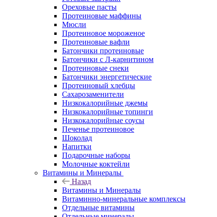
Ореховые пасты
Протеиновые маффины
Мюсли
Протеиновое мороженое
Протеиновые вафли
Батончики протеиновые
Батончики с Л-карнитином
Протеиновые снеки
Батончики энергетические
Протеиновый хлебцы
Сахарозаменители
Низкокалорийные джемы
Низкокалорийные топинги
Низкокалорийные соусы
Печенье протеиновое
Шоколад
Напитки
Подарочные наборы
Молочные коктейли
Витамины и Минералы
Назад
Витамины и Минералы
Витаминно-минеральные комплексы
Отдельные витамины
Отдельные минералы