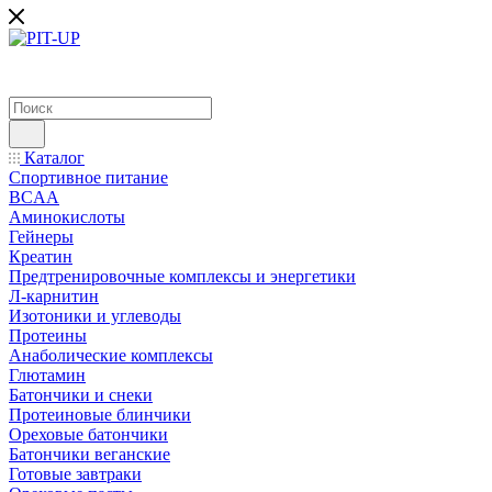
Каталог
Спортивное питание
BCAA
Аминокислоты
Гейнеры
Креатин
Предтренировочные комплексы и энергетики
Л-карнитин
Изотоники и углеводы
Протеины
Анаболические комплексы
Глютамин
Батончики и снеки
Протеиновые блинчики
Ореховые батончики
Батончики веганские
Готовые завтраки