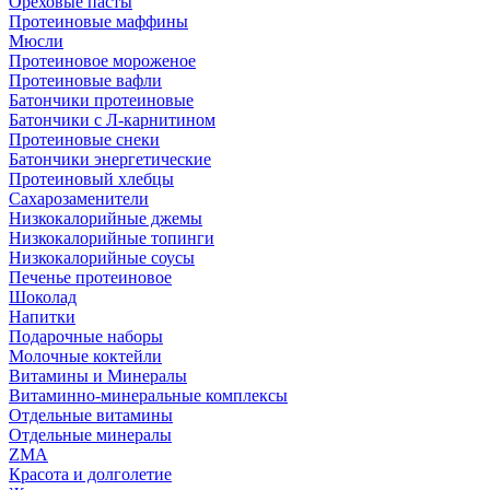
Ореховые пасты
Протеиновые маффины
Мюсли
Протеиновое мороженое
Протеиновые вафли
Батончики протеиновые
Батончики с Л-карнитином
Протеиновые снеки
Батончики энергетические
Протеиновый хлебцы
Сахарозаменители
Низкокалорийные джемы
Низкокалорийные топинги
Низкокалорийные соусы
Печенье протеиновое
Шоколад
Напитки
Подарочные наборы
Молочные коктейли
Витамины и Минералы
Витаминно-минеральные комплексы
Отдельные витамины
Отдельные минералы
ZMA
Красота и долголетие