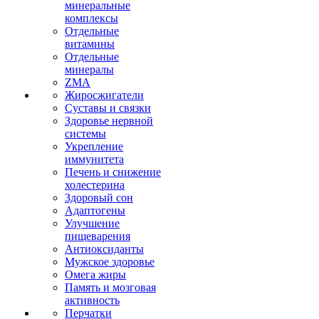
минеральные
комплексы
Отдельные
витамины
Отдельные
минералы
ZMA
Жиросжигатели
Суставы и связки
Здоровье нервной
системы
Укрепление
иммунитета
Печень и снижение
холестерина
Здоровый сон
Адаптогены
Улучшение
пищеварения
Антиоксиданты
Мужское здоровье
Омега жиры
Память и мозговая
активность
Перчатки