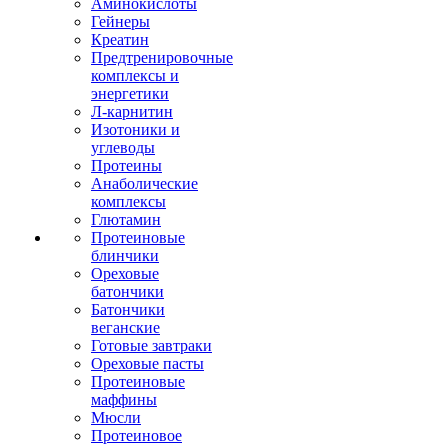
Аминокислоты
Гейнеры
Креатин
Предтренировочные
комплексы и
энергетики
Л-карнитин
Изотоники и
углеводы
Протеины
Анаболические
комплексы
Глютамин
Протеиновые
блинчики
Ореховые
батончики
Батончики
веганские
Готовые завтраки
Ореховые пасты
Протеиновые
маффины
Мюсли
Протеиновое