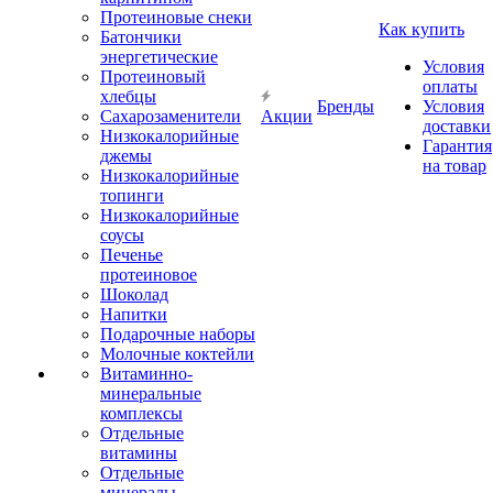
Протеиновые снеки
Как купить
Батончики
энергетические
Условия
Протеиновый
оплаты
хлебцы
Бренды
Условия
Сахарозаменители
Акции
доставки
Низкокалорийные
Гарантия
джемы
на товар
Низкокалорийные
топинги
Низкокалорийные
соусы
Печенье
протеиновое
Шоколад
Напитки
Подарочные наборы
Молочные коктейли
Витаминно-
минеральные
комплексы
Отдельные
витамины
Отдельные
минералы