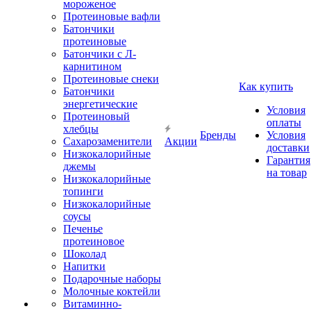
мороженое
Протеиновые вафли
Батончики
протеиновые
Батончики с Л-
карнитином
Протеиновые снеки
Как купить
Батончики
энергетические
Условия
Протеиновый
оплаты
хлебцы
Бренды
Условия
Сахарозаменители
Акции
доставки
Низкокалорийные
Гарантия
джемы
на товар
Низкокалорийные
топинги
Низкокалорийные
соусы
Печенье
протеиновое
Шоколад
Напитки
Подарочные наборы
Молочные коктейли
Витаминно-