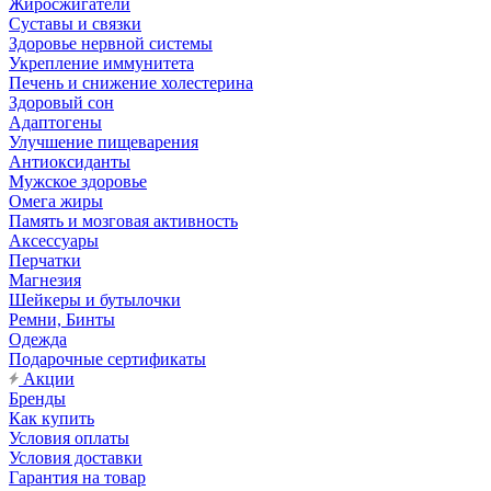
Жиросжигатели
Суставы и связки
Здоровье нервной системы
Укрепление иммунитета
Печень и снижение холестерина
Здоровый сон
Адаптогены
Улучшение пищеварения
Антиоксиданты
Мужское здоровье
Омега жиры
Память и мозговая активность
Аксессуары
Перчатки
Магнезия
Шейкеры и бутылочки
Ремни, Бинты
Одежда
Подарочные сертификаты
Акции
Бренды
Как купить
Условия оплаты
Условия доставки
Гарантия на товар