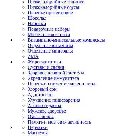
Низкокалорийные топинги
Низкокалорийные соусы
Печенье протеиновое
Шоколад
Напитки
Подарочные наборы
Молочные коктейли
Витаминно-минеральные комплексы
Отдельные витамины
Отдельные минералы
ZMA
Жиросжигатели
Суставы и связки
Здоровье нервной системы
Укрепление иммунитета
Печень и снижение холестерина
Здоровый сон
Адаптогены
Улучшение пищеварения
Антиоксиданты
Мужское здоровье
Омега жиры
Память и мозговая активность
Перчатки
Магнезия