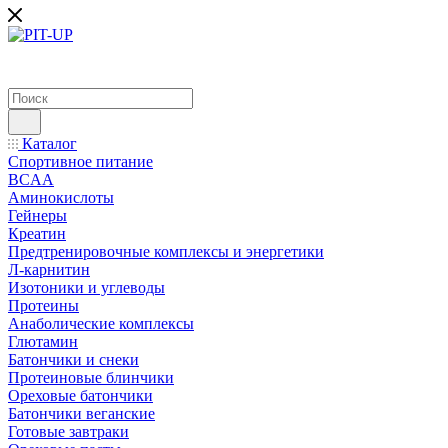
Каталог
Спортивное питание
BCAA
Аминокислоты
Гейнеры
Креатин
Предтренировочные комплексы и энергетики
Л-карнитин
Изотоники и углеводы
Протеины
Анаболические комплексы
Глютамин
Батончики и снеки
Протеиновые блинчики
Ореховые батончики
Батончики веганские
Готовые завтраки