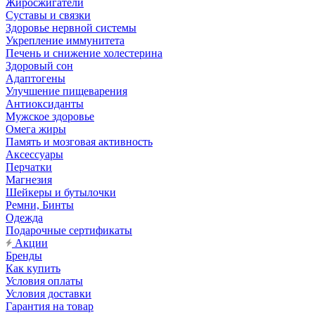
Жиросжигатели
Суставы и связки
Здоровье нервной системы
Укрепление иммунитета
Печень и снижение холестерина
Здоровый сон
Адаптогены
Улучшение пищеварения
Антиоксиданты
Мужское здоровье
Омега жиры
Память и мозговая активность
Аксессуары
Перчатки
Магнезия
Шейкеры и бутылочки
Ремни, Бинты
Одежда
Подарочные сертификаты
Акции
Бренды
Как купить
Условия оплаты
Условия доставки
Гарантия на товар