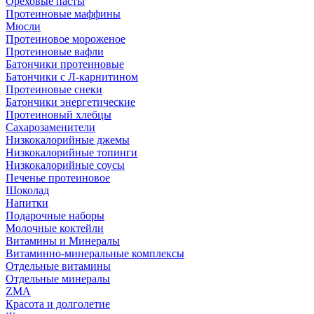
Ореховые пасты
Протеиновые маффины
Мюсли
Протеиновое мороженое
Протеиновые вафли
Батончики протеиновые
Батончики с Л-карнитином
Протеиновые снеки
Батончики энергетические
Протеиновый хлебцы
Сахарозаменители
Низкокалорийные джемы
Низкокалорийные топинги
Низкокалорийные соусы
Печенье протеиновое
Шоколад
Напитки
Подарочные наборы
Молочные коктейли
Витамины и Минералы
Витаминно-минеральные комплексы
Отдельные витамины
Отдельные минералы
ZMA
Красота и долголетие