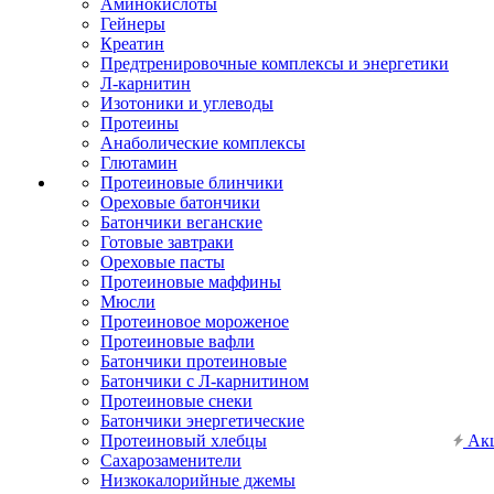
Аминокислоты
Гейнеры
Креатин
Предтренировочные комплексы и энергетики
Л-карнитин
Изотоники и углеводы
Протеины
Анаболические комплексы
Глютамин
Протеиновые блинчики
Ореховые батончики
Батончики веганские
Готовые завтраки
Ореховые пасты
Протеиновые маффины
Мюсли
Протеиновое мороженое
Протеиновые вафли
Батончики протеиновые
Батончики с Л-карнитином
Протеиновые снеки
Батончики энергетические
Протеиновый хлебцы
Ак
Сахарозаменители
Низкокалорийные джемы