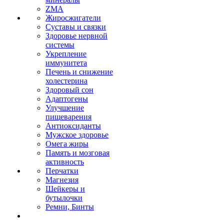
ZMA
Жиросжигатели
Суставы и связки
Здоровье нервной
системы
Укрепление
иммунитета
Печень и снижение
холестерина
Здоровый сон
Адаптогены
Улучшение
пищеварения
Антиоксиданты
Мужское здоровье
Омега жиры
Память и мозговая
активность
Перчатки
Магнезия
Шейкеры и
бутылочки
Ремни, Бинты