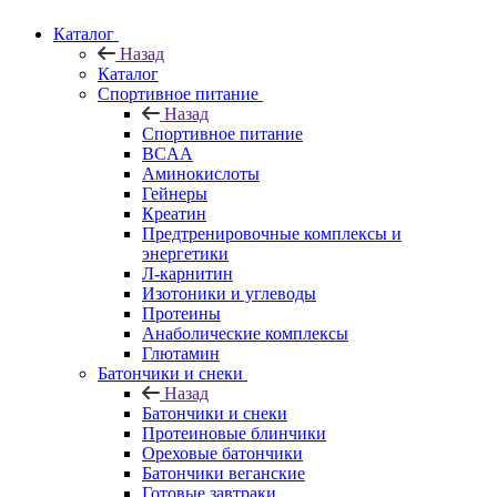
Каталог
Назад
Каталог
Спортивное питание
Назад
Спортивное питание
BCAA
Аминокислоты
Гейнеры
Креатин
Предтренировочные комплексы и
энергетики
Л-карнитин
Изотоники и углеводы
Протеины
Анаболические комплексы
Глютамин
Батончики и снеки
Назад
Батончики и снеки
Протеиновые блинчики
Ореховые батончики
Батончики веганские
Готовые завтраки