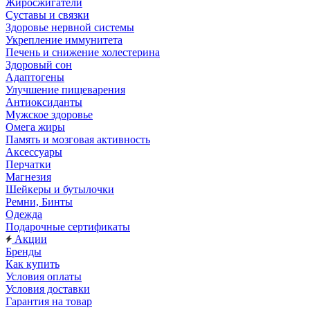
Жиросжигатели
Суставы и связки
Здоровье нервной системы
Укрепление иммунитета
Печень и снижение холестерина
Здоровый сон
Адаптогены
Улучшение пищеварения
Антиоксиданты
Мужское здоровье
Омега жиры
Память и мозговая активность
Аксессуары
Перчатки
Магнезия
Шейкеры и бутылочки
Ремни, Бинты
Одежда
Подарочные сертификаты
Акции
Бренды
Как купить
Условия оплаты
Условия доставки
Гарантия на товар