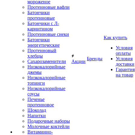
мороженое
Протеиновые вафли
Батончики
протеиновые
Батончики с Л-
карнитином
Протеиновые снеки
Как купить
Батончики
энергетические
Условия
Протеиновый
оплаты
хлебцы
Бренды
Условия
Сахарозаменители
Акции
доставки
Низкокалорийные
Гарантия
джемы
на товар
Низкокалорийные
топинги
Низкокалорийные
соусы
Печенье
протеиновое
Шоколад
Напитки
Подарочные наборы
Молочные коктейли
Витаминно-