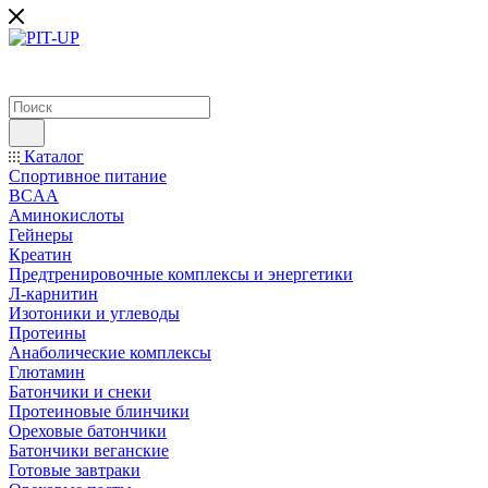
Каталог
Спортивное питание
BCAA
Аминокислоты
Гейнеры
Креатин
Предтренировочные комплексы и энергетики
Л-карнитин
Изотоники и углеводы
Протеины
Анаболические комплексы
Глютамин
Батончики и снеки
Протеиновые блинчики
Ореховые батончики
Батончики веганские
Готовые завтраки