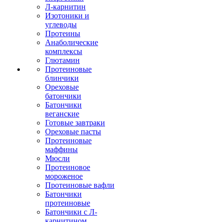
Л-карнитин
Изотоники и
углеводы
Протеины
Анаболические
комплексы
Глютамин
Протеиновые
блинчики
Ореховые
батончики
Батончики
веганские
Готовые завтраки
Ореховые пасты
Протеиновые
маффины
Мюсли
Протеиновое
мороженое
Протеиновые вафли
Батончики
протеиновые
Батончики с Л-
карнитином