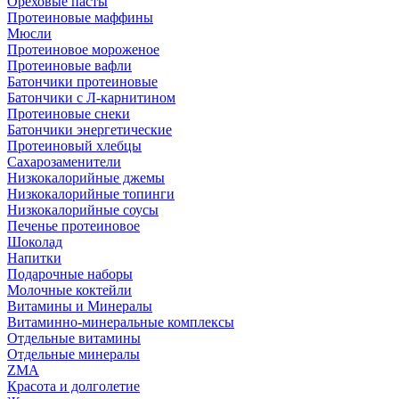
Ореховые пасты
Протеиновые маффины
Мюсли
Протеиновое мороженое
Протеиновые вафли
Батончики протеиновые
Батончики с Л-карнитином
Протеиновые снеки
Батончики энергетические
Протеиновый хлебцы
Сахарозаменители
Низкокалорийные джемы
Низкокалорийные топинги
Низкокалорийные соусы
Печенье протеиновое
Шоколад
Напитки
Подарочные наборы
Молочные коктейли
Витамины и Минералы
Витаминно-минеральные комплексы
Отдельные витамины
Отдельные минералы
ZMA
Красота и долголетие