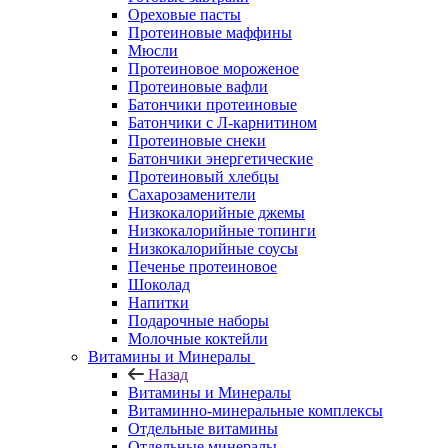
Ореховые пасты
Протеиновые маффины
Мюсли
Протеиновое мороженое
Протеиновые вафли
Батончики протеиновые
Батончики с Л-карнитином
Протеиновые снеки
Батончики энергетические
Протеиновый хлебцы
Сахарозаменители
Низкокалорийные джемы
Низкокалорийные топинги
Низкокалорийные соусы
Печенье протеиновое
Шоколад
Напитки
Подарочные наборы
Молочные коктейли
Витамины и Минералы
Назад
Витамины и Минералы
Витаминно-минеральные комплексы
Отдельные витамины
Отдельные минералы