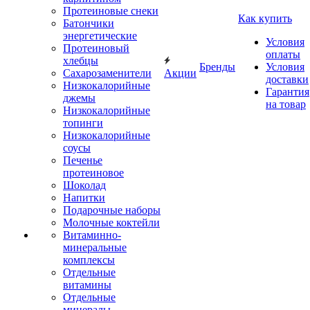
Протеиновые снеки
Как купить
Батончики
энергетические
Условия
Протеиновый
оплаты
хлебцы
Бренды
Условия
Сахарозаменители
Акции
доставки
Низкокалорийные
Гарантия
джемы
на товар
Низкокалорийные
топинги
Низкокалорийные
соусы
Печенье
протеиновое
Шоколад
Напитки
Подарочные наборы
Молочные коктейли
Витаминно-
минеральные
комплексы
Отдельные
витамины
Отдельные
минералы