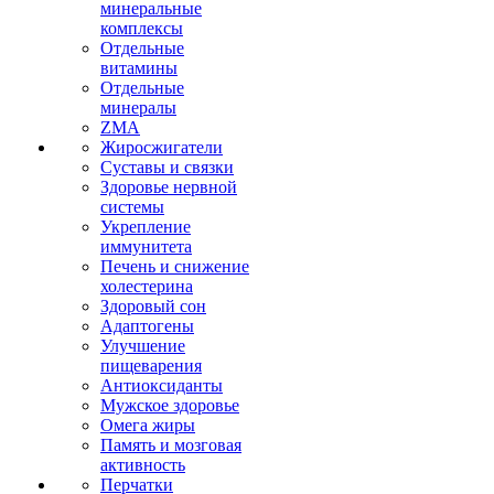
минеральные
комплексы
Отдельные
витамины
Отдельные
минералы
ZMA
Жиросжигатели
Суставы и связки
Здоровье нервной
системы
Укрепление
иммунитета
Печень и снижение
холестерина
Здоровый сон
Адаптогены
Улучшение
пищеварения
Антиоксиданты
Мужское здоровье
Омега жиры
Память и мозговая
активность
Перчатки