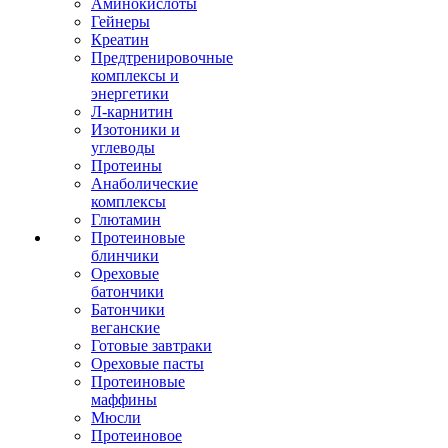
Аминокислоты
Гейнеры
Креатин
Предтренировочные
комплексы и
энергетики
Л-карнитин
Изотоники и
углеводы
Протеины
Анаболические
комплексы
Глютамин
Протеиновые
блинчики
Ореховые
батончики
Батончики
веганские
Готовые завтраки
Ореховые пасты
Протеиновые
маффины
Мюсли
Протеиновое