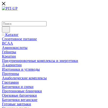
Каталог
Спортивное питание
BCAA
Аминокислоты
Гейнеры
Креатин
Предтренировочные комплексы и энергетики
Л-карнитин
Изотоники и углеводы
Протеины
Анаболические комплексы
Глютамин
Батончики и снеки
Протеиновые блинчики
Ореховые батончики
Батончики веганские
Готовые завтраки