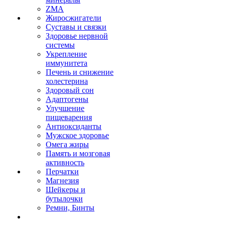
ZMA
Жиросжигатели
Суставы и связки
Здоровье нервной
системы
Укрепление
иммунитета
Печень и снижение
холестерина
Здоровый сон
Адаптогены
Улучшение
пищеварения
Антиоксиданты
Мужское здоровье
Омега жиры
Память и мозговая
активность
Перчатки
Магнезия
Шейкеры и
бутылочки
Ремни, Бинты