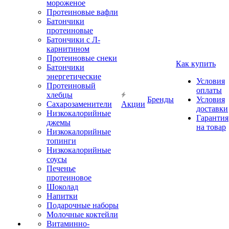
мороженое
Протеиновые вафли
Батончики
протеиновые
Батончики с Л-
карнитином
Протеиновые снеки
Как купить
Батончики
энергетические
Условия
Протеиновый
оплаты
хлебцы
Бренды
Условия
Сахарозаменители
Акции
доставки
Низкокалорийные
Гарантия
джемы
на товар
Низкокалорийные
топинги
Низкокалорийные
соусы
Печенье
протеиновое
Шоколад
Напитки
Подарочные наборы
Молочные коктейли
Витаминно-