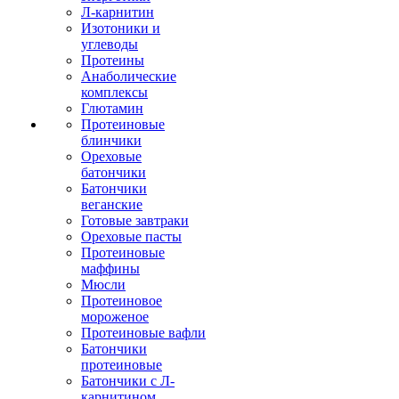
Л-карнитин
Изотоники и
углеводы
Протеины
Анаболические
комплексы
Глютамин
Протеиновые
блинчики
Ореховые
батончики
Батончики
веганские
Готовые завтраки
Ореховые пасты
Протеиновые
маффины
Мюсли
Протеиновое
мороженое
Протеиновые вафли
Батончики
протеиновые
Батончики с Л-
карнитином