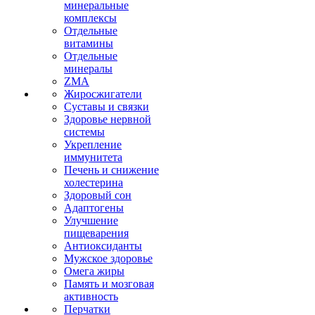
минеральные
комплексы
Отдельные
витамины
Отдельные
минералы
ZMA
Жиросжигатели
Суставы и связки
Здоровье нервной
системы
Укрепление
иммунитета
Печень и снижение
холестерина
Здоровый сон
Адаптогены
Улучшение
пищеварения
Антиоксиданты
Мужское здоровье
Омега жиры
Память и мозговая
активность
Перчатки