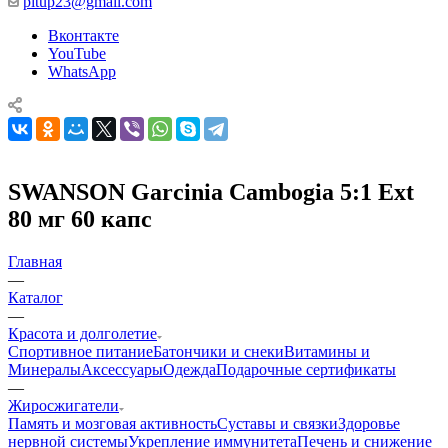
pitup23@gmail.com
Вконтакте
YouTube
WhatsApp
SWANSON Garcinia Cambogia 5:1 Ext
80 мг 60 капс
Главная
—
Каталог
—
Красота и долголетие
Спортивное питание
Батончики и снеки
Витамины и
Минералы
Аксессуары
Одежда
Подарочные сертификаты
—
Жиросжигатели
Память и мозговая активность
Суставы и связки
Здоровье
нервной системы
Укрепление иммунитета
Печень и снижение