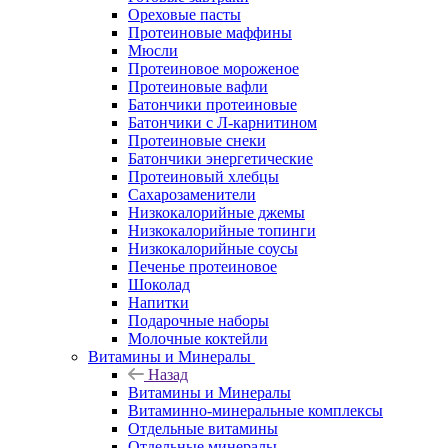
Ореховые пасты
Протеиновые маффины
Мюсли
Протеиновое мороженое
Протеиновые вафли
Батончики протеиновые
Батончики с Л-карнитином
Протеиновые снеки
Батончики энергетические
Протеиновый хлебцы
Сахарозаменители
Низкокалорийные джемы
Низкокалорийные топинги
Низкокалорийные соусы
Печенье протеиновое
Шоколад
Напитки
Подарочные наборы
Молочные коктейли
Витамины и Минералы
Назад
Витамины и Минералы
Витаминно-минеральные комплексы
Отдельные витамины
Отдельные минералы