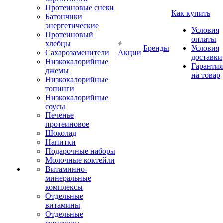
Протеиновые снеки
Как купить
Батончики
энергетические
Условия
Протеиновый
оплаты
хлебцы
Бренды
Условия
Сахарозаменители
Акции
доставки
Низкокалорийные
Гарантия
джемы
на товар
Низкокалорийные
топинги
Низкокалорийные
соусы
Печенье
протеиновое
Шоколад
Напитки
Подарочные наборы
Молочные коктейли
Витаминно-
минеральные
комплексы
Отдельные
витамины
Отдельные
минералы