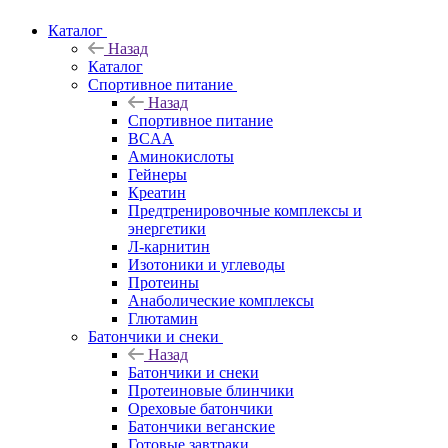
Каталог
Назад
Каталог
Спортивное питание
Назад
Спортивное питание
BCAA
Аминокислоты
Гейнеры
Креатин
Предтренировочные комплексы и
энергетики
Л-карнитин
Изотоники и углеводы
Протеины
Анаболические комплексы
Глютамин
Батончики и снеки
Назад
Батончики и снеки
Протеиновые блинчики
Ореховые батончики
Батончики веганские
Готовые завтраки