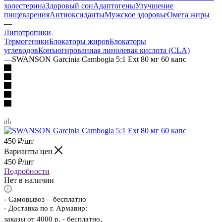
холестерина
Здоровый сон
Адаптогены
Улучшение
пищеварения
Антиоксиданты
Мужское здоровье
Омега жиры
—
Липотропики
Термогеники
Блокаторы жиров
Блокаторы
углеводов
Конъюгированная линолевая кислота (CLA)
—
SWANSON Garcinia Cambogia 5:1 Ext 80 мг 60 капс
450
₽
/шт
Варианты цен
450
₽
/шт
Подробности
Нет в наличии
-
Самовывоз - бесплатно
- Доставка по г. Армавир:
заказы от 4000 р. - бесплатно,