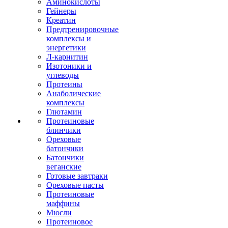
Аминокислоты
Гейнеры
Креатин
Предтренировочные
комплексы и
энергетики
Л-карнитин
Изотоники и
углеводы
Протеины
Анаболические
комплексы
Глютамин
Протеиновые
блинчики
Ореховые
батончики
Батончики
веганские
Готовые завтраки
Ореховые пасты
Протеиновые
маффины
Мюсли
Протеиновое