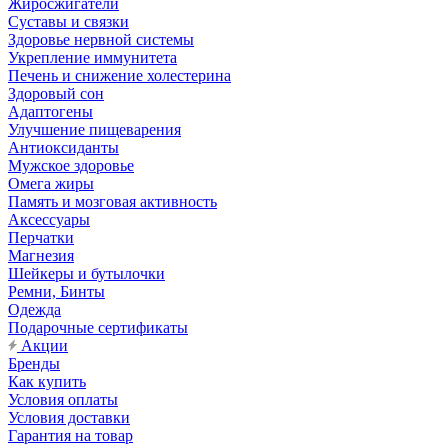
Жиросжигатели
Суставы и связки
Здоровье нервной системы
Укрепление иммунитета
Печень и снижение холестерина
Здоровый сон
Адаптогены
Улучшение пищеварения
Антиоксиданты
Мужское здоровье
Омега жиры
Память и мозговая активность
Аксессуары
Перчатки
Магнезия
Шейкеры и бутылочки
Ремни, Бинты
Одежда
Подарочные сертификаты
Акции
Бренды
Как купить
Условия оплаты
Условия доставки
Гарантия на товар