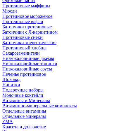
Ореховые пасты
Протеиновые маффины
Мюсли
Протеиновое мороженое
Протеиновые вафли
Батончики протеиновые
Батончики с Л-карнитином
Протеиновые снеки
Батончики энергетические
Протеиновый хлебцы
Сахарозаменители
Низкокалорийные джемы
Низкокалорийные топинги
Низкокалорийные соусы
Печенье протеиновое
Шоколад
Напитки
Подарочные наборы
Молочные коктейли
Витамины и Минералы
Витаминно-минеральные комплексы
Отдельные витамины
Отдельные минералы
ZMA
Красота и долголетие