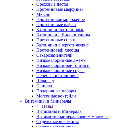
Ореховые пасты
Протеиновые маффины
Мюсли
Протеиновое мороженое
Протеиновые вафли
Батончики протеиновые
Батончики с Л-карнитином
Протеиновые снеки
Батончики энергетические
Протеиновый хлебцы
Сахарозаменители
Низкокалорийные джемы
Низкокалорийные топинги
Низкокалорийные соусы
Печенье протеиновое
Шоколад
Напитки
Подарочные наборы
Молочные коктейли
Витамины и Минералы
Назад
Витамины и Минералы
Витаминно-минеральные комплексы
Отдельные витамины
Отдельные минералы