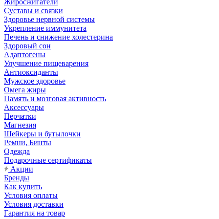
Жиросжигатели
Суставы и связки
Здоровье нервной системы
Укрепление иммунитета
Печень и снижение холестерина
Здоровый сон
Адаптогены
Улучшение пищеварения
Антиоксиданты
Мужское здоровье
Омега жиры
Память и мозговая активность
Аксессуары
Перчатки
Магнезия
Шейкеры и бутылочки
Ремни, Бинты
Одежда
Подарочные сертификаты
Акции
Бренды
Как купить
Условия оплаты
Условия доставки
Гарантия на товар