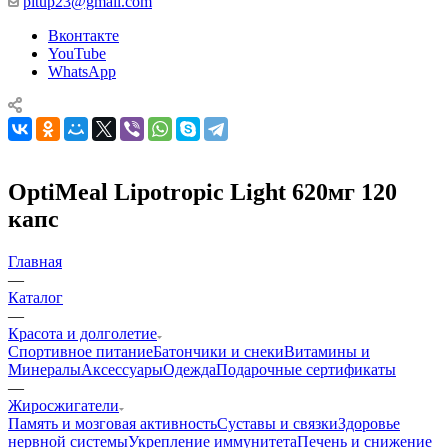
pitup23@gmail.com
Вконтакте
YouTube
WhatsApp
OptiMeal Lipotropic Light 620мг 120
капс
Главная
—
Каталог
—
Красота и долголетие
Спортивное питание
Батончики и снеки
Витамины и
Минералы
Аксессуары
Одежда
Подарочные сертификаты
—
Жиросжигатели
Память и мозговая активность
Суставы и связки
Здоровье
нервной системы
Укрепление иммунитета
Печень и снижение