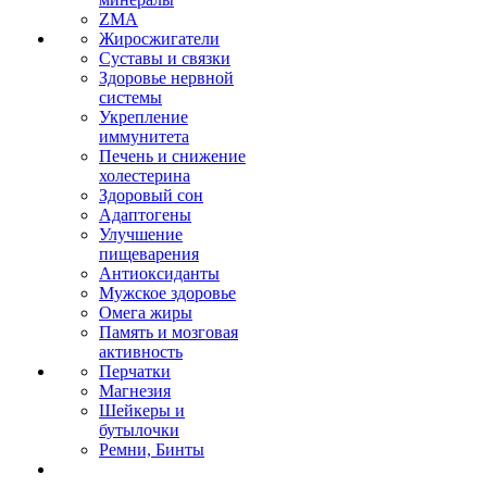
ZMA
Жиросжигатели
Суставы и связки
Здоровье нервной
системы
Укрепление
иммунитета
Печень и снижение
холестерина
Здоровый сон
Адаптогены
Улучшение
пищеварения
Антиоксиданты
Мужское здоровье
Омега жиры
Память и мозговая
активность
Перчатки
Магнезия
Шейкеры и
бутылочки
Ремни, Бинты