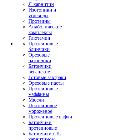
Л-карнитин
Изотоники и
углеводы
Протеины
Анаболические
комплексы
Глютамин
Протеиновые
блинчики
Ореховые
батончики
Батончики
веганские
Готовые завтраки
Ореховые пасты
Протеиновые
маффины
Мюсли
Протеиновое
мороженое
Протеиновые вафли
Батончики
протеиновые
Батончики с Л-
карнитином