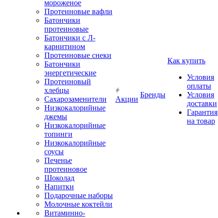
мороженое
Протеиновые вафли
Батончики
протеиновые
Батончики с Л-
карнитином
Протеиновые снеки
Как купить
Батончики
энергетические
Условия
Протеиновый
оплаты
хлебцы
Бренды
Условия
Сахарозаменители
Акции
доставки
Низкокалорийные
Гарантия
джемы
на товар
Низкокалорийные
топинги
Низкокалорийные
соусы
Печенье
протеиновое
Шоколад
Напитки
Подарочные наборы
Молочные коктейли
Витаминно-