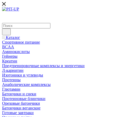
Каталог
Спортивное питание
BCAA
Аминокислоты
Гейнеры
Креатин
Предтренировочные комплексы и энергетики
Л-карнитин
Изотоники и углеводы
Протеины
Анаболические комплексы
Глютамин
Батончики и снеки
Протеиновые блинчики
Ореховые батончики
Батончики веганские
Готовые завтраки