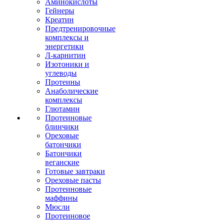
Аминокислоты
Гейнеры
Креатин
Предтренировочные
комплексы и
энергетики
Л-карнитин
Изотоники и
углеводы
Протеины
Анаболические
комплексы
Глютамин
Протеиновые
блинчики
Ореховые
батончики
Батончики
веганские
Готовые завтраки
Ореховые пасты
Протеиновые
маффины
Мюсли
Протеиновое