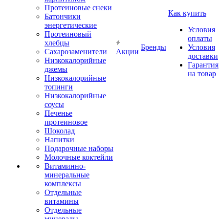
Протеиновые снеки
Как купить
Батончики
энергетические
Условия
Протеиновый
оплаты
хлебцы
Бренды
Условия
Сахарозаменители
Акции
доставки
Низкокалорийные
Гарантия
джемы
на товар
Низкокалорийные
топинги
Низкокалорийные
соусы
Печенье
протеиновое
Шоколад
Напитки
Подарочные наборы
Молочные коктейли
Витаминно-
минеральные
комплексы
Отдельные
витамины
Отдельные
минералы