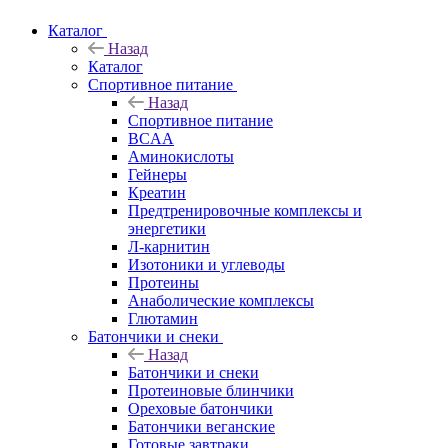
Каталог
Назад
Каталог
Спортивное питание
Назад
Спортивное питание
BCAA
Аминокислоты
Гейнеры
Креатин
Предтренировочные комплексы и
энергетики
Л-карнитин
Изотоники и углеводы
Протеины
Анаболические комплексы
Глютамин
Батончики и снеки
Назад
Батончики и снеки
Протеиновые блинчики
Ореховые батончики
Батончики веганские
Готовые завтраки