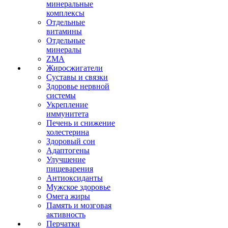
минеральные
комплексы
Отдельные
витамины
Отдельные
минералы
ZMA
Жиросжигатели
Суставы и связки
Здоровье нервной
системы
Укрепление
иммунитета
Печень и снижение
холестерина
Здоровый сон
Адаптогены
Улучшение
пищеварения
Антиоксиданты
Мужское здоровье
Омега жиры
Память и мозговая
активность
Перчатки