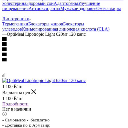
холестерина
Здоровый сон
Адаптогены
Улучшение
пищеварения
Антиоксиданты
Мужское здоровье
Омега жиры
—
Липотропики
Термогеники
Блокаторы жиров
Блокаторы
углеводов
Конъюгированная линолевая кислота (CLA)
—
OptiMeal Lipotropic Light 620мг 120 капс
1 100
₽
/шт
Варианты цен
1 100
₽
/шт
Подробности
Нет в наличии
-
Самовывоз - бесплатно
- Доставка по г. Армавир: