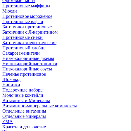
Ореховые пасты
Протеиновые маффины
Мюсли
Протеиновое мороженое
Протеиновые вафли
Батончики протеиновые
Батончики с Л-карнитином
Протеиновые снеки
Батончики энергетические
Протеиновый хлебцы
Сахарозаменители
Низкокалорийные джемы
Низкокалорийные топинги
Низкокалорийные соусы
Печенье протеиновое
Шоколад
Напитки
Подарочные наборы
Молочные коктейли
Витамины и Минералы
Витаминно-минеральные комплексы
Отдельные витамины
Отдельные минералы
ZMA
Красота и долголетие