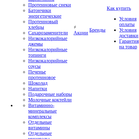
Протеиновые снеки
Как купить
Батончики
энергетические
Условия
Протеиновый
оплаты
хлебцы
Бренды
Условия
Сахарозаменители
Акции
доставки
Низкокалорийные
Гарантия
джемы
на товар
Низкокалорийные
топинги
Низкокалорийные
соусы
Печенье
протеиновое
Шоколад
Напитки
Подарочные наборы
Молочные коктейли
Витаминно-
минеральные
комплексы
Отдельные
витамины
Отдельные
минералы