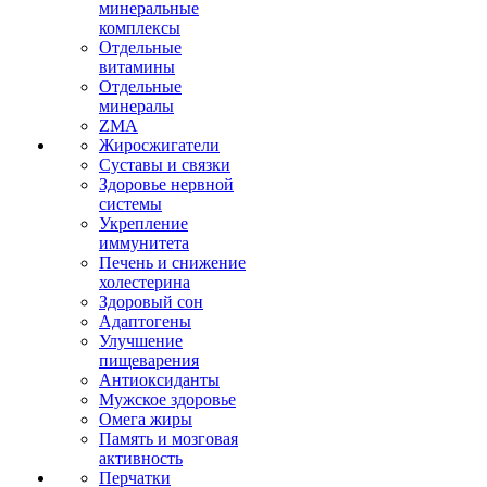
минеральные
комплексы
Отдельные
витамины
Отдельные
минералы
ZMA
Жиросжигатели
Суставы и связки
Здоровье нервной
системы
Укрепление
иммунитета
Печень и снижение
холестерина
Здоровый сон
Адаптогены
Улучшение
пищеварения
Антиоксиданты
Мужское здоровье
Омега жиры
Память и мозговая
активность
Перчатки