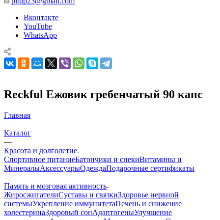
pitup23@gmail.com
Вконтакте
YouTube
WhatsApp
Reckful Ежовик гребенчатый 90 капс
Главная
—
Каталог
—
Красота и долголетие
Спортивное питание
Батончики и снеки
Витамины и
Минералы
Аксессуары
Одежда
Подарочные сертификаты
—
Память и мозговая активность
Жиросжигатели
Суставы и связки
Здоровье нервной
системы
Укрепление иммунитета
Печень и снижение
холестерина
Здоровый сон
Адаптогены
Улучшение