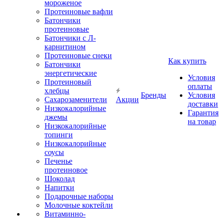
мороженое
Протеиновые вафли
Батончики
протеиновые
Батончики с Л-
карнитином
Протеиновые снеки
Как купить
Батончики
энергетические
Условия
Протеиновый
оплаты
хлебцы
Бренды
Условия
Сахарозаменители
Акции
доставки
Низкокалорийные
Гарантия
джемы
на товар
Низкокалорийные
топинги
Низкокалорийные
соусы
Печенье
протеиновое
Шоколад
Напитки
Подарочные наборы
Молочные коктейли
Витаминно-