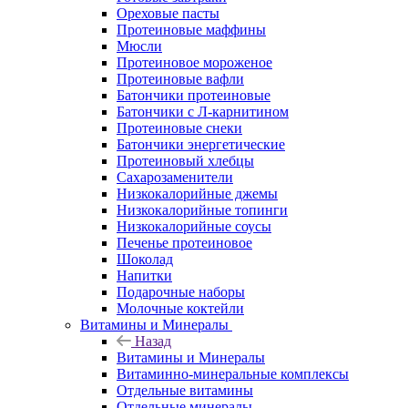
Ореховые пасты
Протеиновые маффины
Мюсли
Протеиновое мороженое
Протеиновые вафли
Батончики протеиновые
Батончики с Л-карнитином
Протеиновые снеки
Батончики энергетические
Протеиновый хлебцы
Сахарозаменители
Низкокалорийные джемы
Низкокалорийные топинги
Низкокалорийные соусы
Печенье протеиновое
Шоколад
Напитки
Подарочные наборы
Молочные коктейли
Витамины и Минералы
Назад
Витамины и Минералы
Витаминно-минеральные комплексы
Отдельные витамины
Отдельные минералы