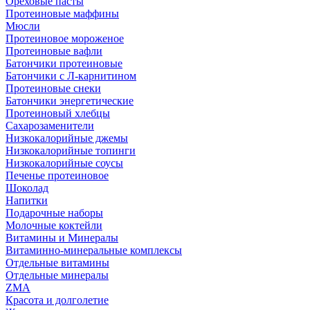
Ореховые пасты
Протеиновые маффины
Мюсли
Протеиновое мороженое
Протеиновые вафли
Батончики протеиновые
Батончики с Л-карнитином
Протеиновые снеки
Батончики энергетические
Протеиновый хлебцы
Сахарозаменители
Низкокалорийные джемы
Низкокалорийные топинги
Низкокалорийные соусы
Печенье протеиновое
Шоколад
Напитки
Подарочные наборы
Молочные коктейли
Витамины и Минералы
Витаминно-минеральные комплексы
Отдельные витамины
Отдельные минералы
ZMA
Красота и долголетие