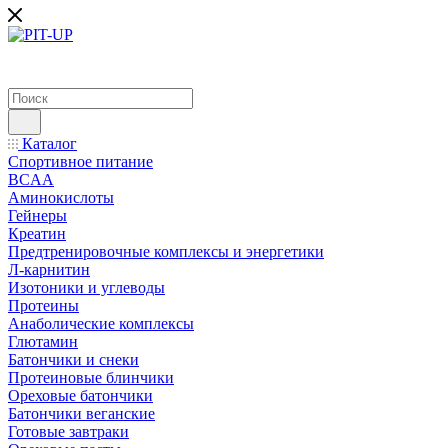
Каталог
Спортивное питание
BCAA
Аминокислоты
Гейнеры
Креатин
Предтренировочные комплексы и энергетики
Л-карнитин
Изотоники и углеводы
Протеины
Анаболические комплексы
Глютамин
Батончики и снеки
Протеиновые блинчики
Ореховые батончики
Батончики веганские
Готовые завтраки