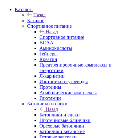
Каталог
Назад
Каталог
Спортивное питание
Назад
Спортивное питание
BCAA
Аминокислоты
Гейнеры
Креатин
Предтренировочные комплексы и
энергетики
Л-карнитин
Изотоники и углеводы
Протеины
Анаболические комплексы
Глютамин
Батончики и снеки
Назад
Батончики и снеки
Протеиновые блинчики
Ореховые батончики
Батончики веганские
Готовые завтраки