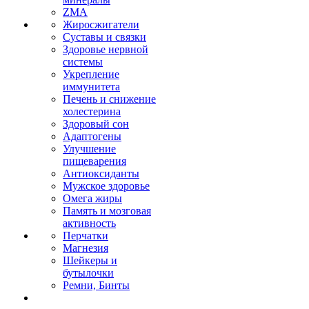
ZMA
Жиросжигатели
Суставы и связки
Здоровье нервной
системы
Укрепление
иммунитета
Печень и снижение
холестерина
Здоровый сон
Адаптогены
Улучшение
пищеварения
Антиоксиданты
Мужское здоровье
Омега жиры
Память и мозговая
активность
Перчатки
Магнезия
Шейкеры и
бутылочки
Ремни, Бинты