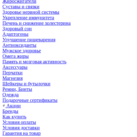
Жиросжигатели
Суставы и связки
Здоровье нервной системы
Укрепление иммунитета
Печень и снижение холестерина
Здоровый сон
Адаптогены
Улучшение пищеварения
Антиоксиданты
Мужское здоровье
Омега жиры
Память и мозговая активность
Аксессуары
Перчатки
Магнезия
Шейкеры и бутылочки
Ремни, Бинты
Одежда
Подарочные сертификаты
Акции
Бренды
Как купить
Условия оплаты
Условия доставки
Гарантия на товар