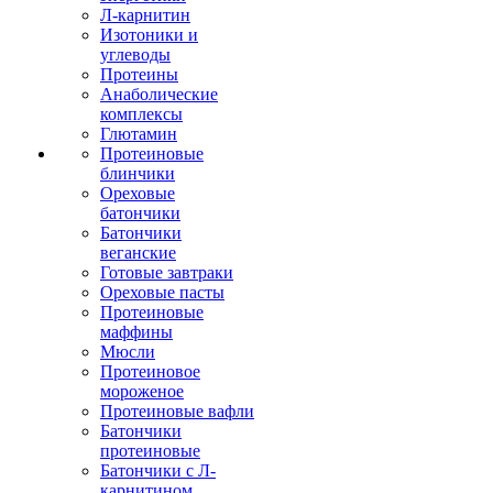
Л-карнитин
Изотоники и
углеводы
Протеины
Анаболические
комплексы
Глютамин
Протеиновые
блинчики
Ореховые
батончики
Батончики
веганские
Готовые завтраки
Ореховые пасты
Протеиновые
маффины
Мюсли
Протеиновое
мороженое
Протеиновые вафли
Батончики
протеиновые
Батончики с Л-
карнитином