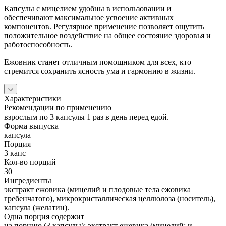
Капсулы с мицелием удобны в использовании и
обеспечивают максимальное усвоение активных
компонентов. Регулярное применение позволяет ощутить
положительное воздействие на общее состояние здоровья и
работоспособность.
Ежовник станет отличным помощником для всех, кто
стремится сохранить ясность ума и гармонию в жизни.
Характеристики
Рекомендации по применению
взрослым по 3 капсулы 1 раз в день перед едой.
Форма выпуска
капсула
Порция
3 капс
Кол-во порций
30
Ингредиенты
экстракт ежовика (мицелий и плодовые тела ежовика
гребенчатого), микрокристаллическая целлюлоза (носитель),
капсула (желатин).
Одна порция содержит
на порцию (3 капсулы): экстракт ежевика (мицелий; и