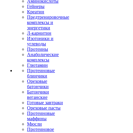
Аминокислоты
Гейнеры
Креатин
Предтренировочные
комплексы и
энергетики
Л-карнитин
Изотоники и
углеводы
Протеины
Анаболические
комплексы
Глютамин
Протеиновые
блинчики
Ореховые
батончики
Батончики
веганские
Готовые завтраки
Ореховые пасты
Протеиновые
маффины
Мюсли
Протеиновое