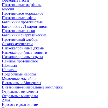
Ореховые пасты
Протеиновые маффины
Мюсли
Протеиновое мороженое
Протеиновые вафли
Батончики протеиновые
Батончики с Л-карнитином
Протеиновые снеки
Батончики энергетические
Протеиновый хлебцы
Сахарозаменители
Низкокалорийные джемы
Низкокалорийные топинги
Низкокалорийные соусы
Печенье протеиновое
Шоколад
Напитки
Подарочные наборы
Молочные коктейли
Витамины и Минералы
Витаминно-минеральные комплексы
Отдельные витамины
Отдельные минералы
ZMA
Красота и долголетие