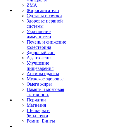
ZMA
Жиросжигатели
Суставы и связки
Здоровье нервной
системы
Укрепление
иммунитета
Печень и снижение
холестерина
Здоровый сон
Адаптогены
Улучшение
пищеварения
Антиоксиданты
Мужское здоровье
Омега жиры
Память и мозговая
активность
Перчатки
Магнезия
Шейкеры и
бутылочки
Ремни, Бинты