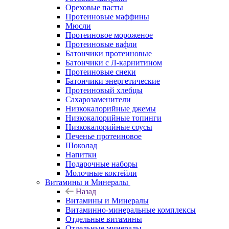
Ореховые пасты
Протеиновые маффины
Мюсли
Протеиновое мороженое
Протеиновые вафли
Батончики протеиновые
Батончики с Л-карнитином
Протеиновые снеки
Батончики энергетические
Протеиновый хлебцы
Сахарозаменители
Низкокалорийные джемы
Низкокалорийные топинги
Низкокалорийные соусы
Печенье протеиновое
Шоколад
Напитки
Подарочные наборы
Молочные коктейли
Витамины и Минералы
Назад
Витамины и Минералы
Витаминно-минеральные комплексы
Отдельные витамины
Отдельные минералы