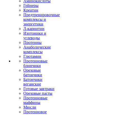
Аминокислоты
Гейнеры
Креатин
Предтренировочные
комплексы и
энергетики
Л-карнитин
Изотоники и
углеводы
Протеины
Анаболические
комплексы
Глютамин
Протеиновые
блинчики
Ореховые
батончики
Батончики
веганские
Готовые завтраки
Ореховые пасты
Протеиновые
маффины
Мюсли
Протеиновое