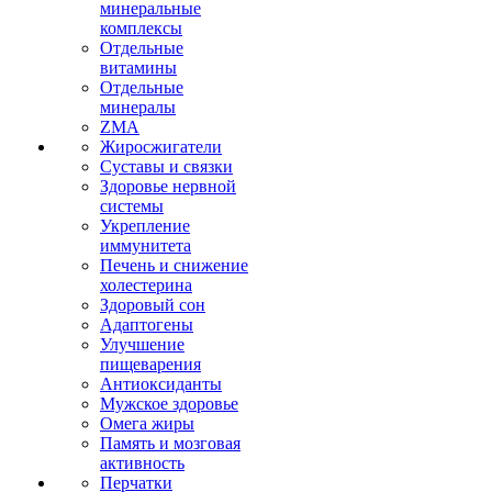
минеральные
комплексы
Отдельные
витамины
Отдельные
минералы
ZMA
Жиросжигатели
Суставы и связки
Здоровье нервной
системы
Укрепление
иммунитета
Печень и снижение
холестерина
Здоровый сон
Адаптогены
Улучшение
пищеварения
Антиоксиданты
Мужское здоровье
Омега жиры
Память и мозговая
активность
Перчатки