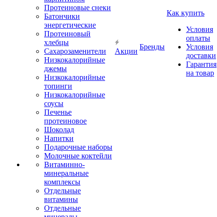
Протеиновые снеки
Как купить
Батончики
энергетические
Условия
Протеиновый
оплаты
хлебцы
Бренды
Условия
Сахарозаменители
Акции
доставки
Низкокалорийные
Гарантия
джемы
на товар
Низкокалорийные
топинги
Низкокалорийные
соусы
Печенье
протеиновое
Шоколад
Напитки
Подарочные наборы
Молочные коктейли
Витаминно-
минеральные
комплексы
Отдельные
витамины
Отдельные
минералы