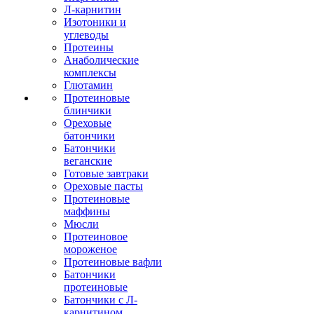
Л-карнитин
Изотоники и
углеводы
Протеины
Анаболические
комплексы
Глютамин
Протеиновые
блинчики
Ореховые
батончики
Батончики
веганские
Готовые завтраки
Ореховые пасты
Протеиновые
маффины
Мюсли
Протеиновое
мороженое
Протеиновые вафли
Батончики
протеиновые
Батончики с Л-
карнитином