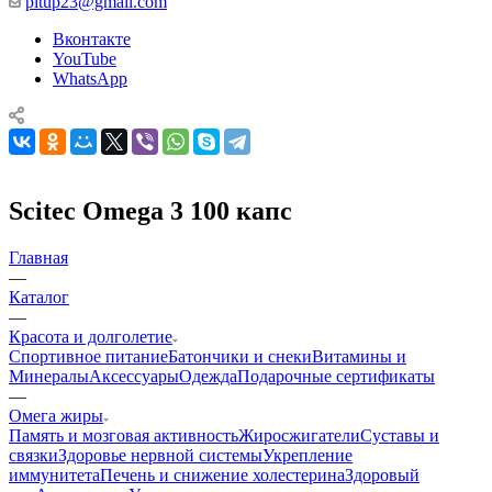
pitup23@gmail.com
Вконтакте
YouTube
WhatsApp
Scitec Omega 3 100 капс
Главная
—
Каталог
—
Красота и долголетие
Спортивное питание
Батончики и снеки
Витамины и
Минералы
Аксессуары
Одежда
Подарочные сертификаты
—
Омега жиры
Память и мозговая активность
Жиросжигатели
Суставы и
связки
Здоровье нервной системы
Укрепление
иммунитета
Печень и снижение холестерина
Здоровый