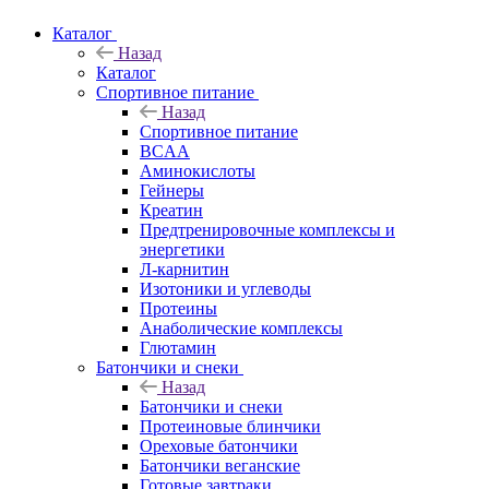
Каталог
Назад
Каталог
Спортивное питание
Назад
Спортивное питание
BCAA
Аминокислоты
Гейнеры
Креатин
Предтренировочные комплексы и
энергетики
Л-карнитин
Изотоники и углеводы
Протеины
Анаболические комплексы
Глютамин
Батончики и снеки
Назад
Батончики и снеки
Протеиновые блинчики
Ореховые батончики
Батончики веганские
Готовые завтраки