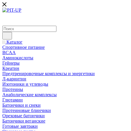
Каталог
Спортивное питание
BCAA
Аминокислоты
Гейнеры
Креатин
Предтренировочные комплексы и энергетики
Л-карнитин
Изотоники и углеводы
Протеины
Анаболические комплексы
Глютамин
Батончики и снеки
Протеиновые блинчики
Ореховые батончики
Батончики веганские
Готовые завтраки