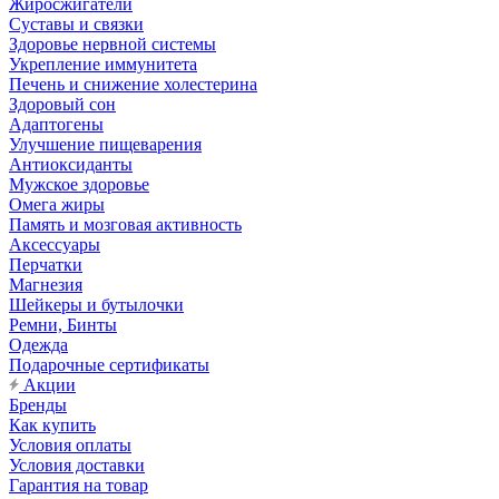
Жиросжигатели
Суставы и связки
Здоровье нервной системы
Укрепление иммунитета
Печень и снижение холестерина
Здоровый сон
Адаптогены
Улучшение пищеварения
Антиоксиданты
Мужское здоровье
Омега жиры
Память и мозговая активность
Аксессуары
Перчатки
Магнезия
Шейкеры и бутылочки
Ремни, Бинты
Одежда
Подарочные сертификаты
Акции
Бренды
Как купить
Условия оплаты
Условия доставки
Гарантия на товар