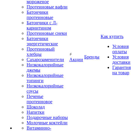
мороженое
Протеиновые вафли
Батончики
протеиновые
Батончики с Л-
карнитином
Протеиновые снеки
Как купить
Батончики
энергетические
Условия
Протеиновый
оплаты
хлебцы
Бренды
Условия
Сахарозаменители
Акции
доставки
Низкокалорийные
Гарантия
джемы
на товар
Низкокалорийные
топинги
Низкокалорийные
соусы
Печенье
протеиновое
Шоколад
Напитки
Подарочные наборы
Молочные коктейли
Витаминно-