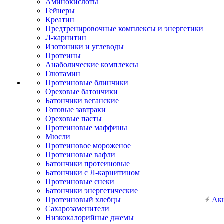
Аминокислоты
Гейнеры
Креатин
Предтренировочные комплексы и энергетики
Л-карнитин
Изотоники и углеводы
Протеины
Анаболические комплексы
Глютамин
Протеиновые блинчики
Ореховые батончики
Батончики веганские
Готовые завтраки
Ореховые пасты
Протеиновые маффины
Мюсли
Протеиновое мороженое
Протеиновые вафли
Батончики протеиновые
Батончики с Л-карнитином
Протеиновые снеки
Батончики энергетические
Протеиновый хлебцы
Ак
Сахарозаменители
Низкокалорийные джемы