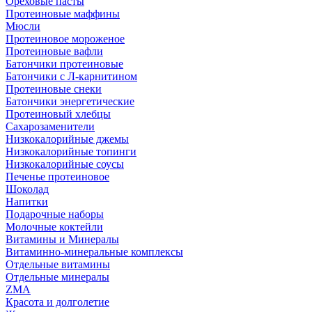
Ореховые пасты
Протеиновые маффины
Мюсли
Протеиновое мороженое
Протеиновые вафли
Батончики протеиновые
Батончики с Л-карнитином
Протеиновые снеки
Батончики энергетические
Протеиновый хлебцы
Сахарозаменители
Низкокалорийные джемы
Низкокалорийные топинги
Низкокалорийные соусы
Печенье протеиновое
Шоколад
Напитки
Подарочные наборы
Молочные коктейли
Витамины и Минералы
Витаминно-минеральные комплексы
Отдельные витамины
Отдельные минералы
ZMA
Красота и долголетие