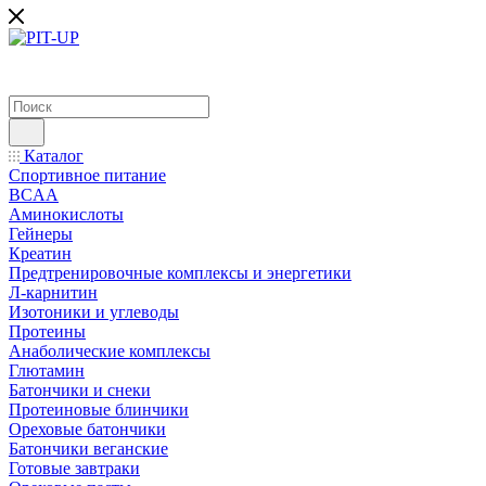
Каталог
Спортивное питание
BCAA
Аминокислоты
Гейнеры
Креатин
Предтренировочные комплексы и энергетики
Л-карнитин
Изотоники и углеводы
Протеины
Анаболические комплексы
Глютамин
Батончики и снеки
Протеиновые блинчики
Ореховые батончики
Батончики веганские
Готовые завтраки