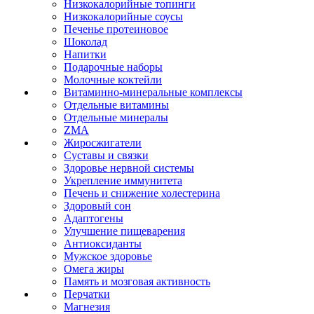
Низкокалорийные топинги
Низкокалорийные соусы
Печенье протеиновое
Шоколад
Напитки
Подарочные наборы
Молочные коктейли
Витаминно-минеральные комплексы
Отдельные витамины
Отдельные минералы
ZMA
Жиросжигатели
Суставы и связки
Здоровье нервной системы
Укрепление иммунитета
Печень и снижение холестерина
Здоровый сон
Адаптогены
Улучшение пищеварения
Антиоксиданты
Мужское здоровье
Омега жиры
Память и мозговая активность
Перчатки
Магнезия