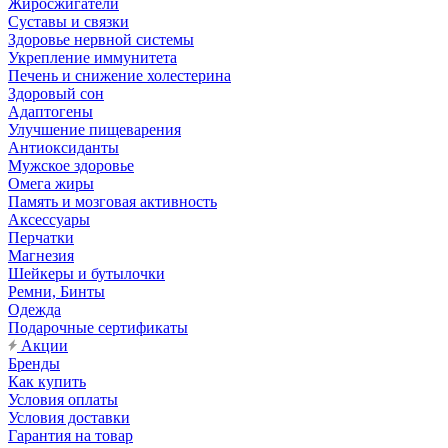
Жиросжигатели
Суставы и связки
Здоровье нервной системы
Укрепление иммунитета
Печень и снижение холестерина
Здоровый сон
Адаптогены
Улучшение пищеварения
Антиоксиданты
Мужское здоровье
Омега жиры
Память и мозговая активность
Аксессуары
Перчатки
Магнезия
Шейкеры и бутылочки
Ремни, Бинты
Одежда
Подарочные сертификаты
Акции
Бренды
Как купить
Условия оплаты
Условия доставки
Гарантия на товар