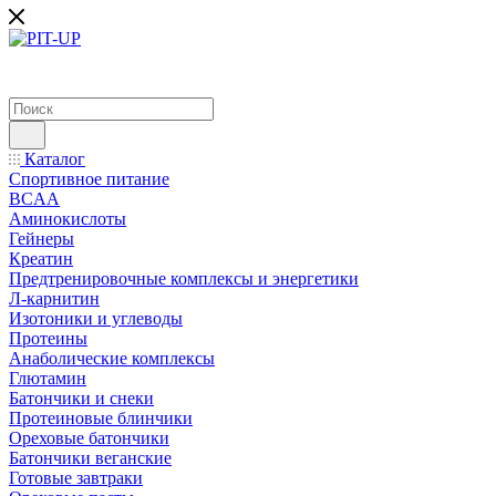
Каталог
Спортивное питание
BCAA
Аминокислоты
Гейнеры
Креатин
Предтренировочные комплексы и энергетики
Л-карнитин
Изотоники и углеводы
Протеины
Анаболические комплексы
Глютамин
Батончики и снеки
Протеиновые блинчики
Ореховые батончики
Батончики веганские
Готовые завтраки