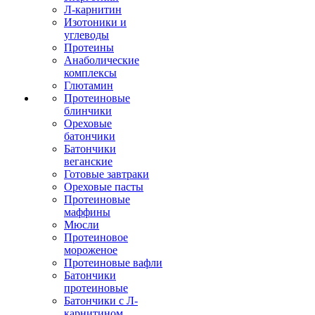
Л-карнитин
Изотоники и
углеводы
Протеины
Анаболические
комплексы
Глютамин
Протеиновые
блинчики
Ореховые
батончики
Батончики
веганские
Готовые завтраки
Ореховые пасты
Протеиновые
маффины
Мюсли
Протеиновое
мороженое
Протеиновые вафли
Батончики
протеиновые
Батончики с Л-
карнитином