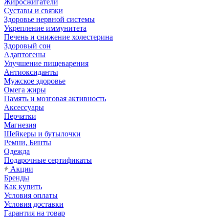
Жиросжигатели
Суставы и связки
Здоровье нервной системы
Укрепление иммунитета
Печень и снижение холестерина
Здоровый сон
Адаптогены
Улучшение пищеварения
Антиоксиданты
Мужское здоровье
Омега жиры
Память и мозговая активность
Аксессуары
Перчатки
Магнезия
Шейкеры и бутылочки
Ремни, Бинты
Одежда
Подарочные сертификаты
Акции
Бренды
Как купить
Условия оплаты
Условия доставки
Гарантия на товар