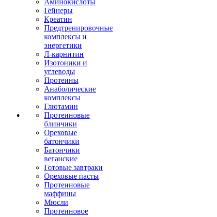
Аминокислоты
Гейнеры
Креатин
Предтренировочные
комплексы и
энергетики
Л-карнитин
Изотоники и
углеводы
Протеины
Анаболические
комплексы
Глютамин
Протеиновые
блинчики
Ореховые
батончики
Батончики
веганские
Готовые завтраки
Ореховые пасты
Протеиновые
маффины
Мюсли
Протеиновое