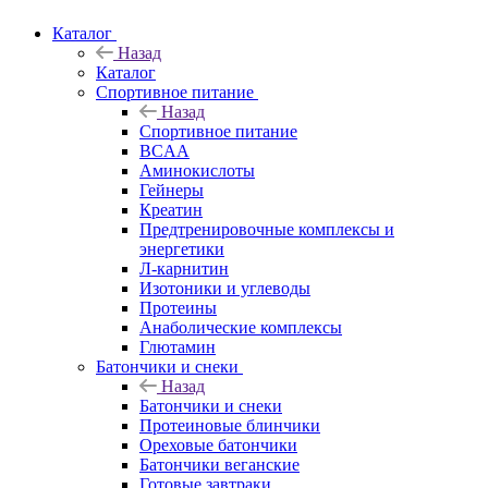
Каталог
Назад
Каталог
Спортивное питание
Назад
Спортивное питание
BCAA
Аминокислоты
Гейнеры
Креатин
Предтренировочные комплексы и
энергетики
Л-карнитин
Изотоники и углеводы
Протеины
Анаболические комплексы
Глютамин
Батончики и снеки
Назад
Батончики и снеки
Протеиновые блинчики
Ореховые батончики
Батончики веганские
Готовые завтраки