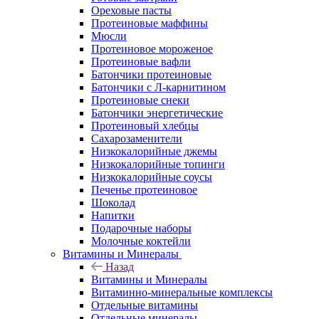
Ореховые пасты
Протеиновые маффины
Мюсли
Протеиновое мороженое
Протеиновые вафли
Батончики протеиновые
Батончики с Л-карнитином
Протеиновые снеки
Батончики энергетические
Протеиновый хлебцы
Сахарозаменители
Низкокалорийные джемы
Низкокалорийные топинги
Низкокалорийные соусы
Печенье протеиновое
Шоколад
Напитки
Подарочные наборы
Молочные коктейли
Витамины и Минералы
Назад
Витамины и Минералы
Витаминно-минеральные комплексы
Отдельные витамины
Отдельные минералы