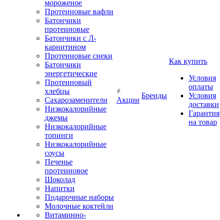
мороженое
Протеиновые вафли
Батончики
протеиновые
Батончики с Л-
карнитином
Протеиновые снеки
Как купить
Батончики
энергетические
Условия
Протеиновый
оплаты
хлебцы
Бренды
Условия
Сахарозаменители
Акции
доставки
Низкокалорийные
Гарантия
джемы
на товар
Низкокалорийные
топинги
Низкокалорийные
соусы
Печенье
протеиновое
Шоколад
Напитки
Подарочные наборы
Молочные коктейли
Витаминно-