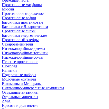
Ореховые пасты
Протеиновые маффины
Мюсли
Протеиновое мороженое
Протеиновые вафли
Батончики протеиновые
Батончики с Л-карнитином
Протеиновые снеки
Батончики энергетические
Протеиновый хлебцы
Сахарозаменители
Низкокалорийные джемы
Низкокалорийные топинги
Низкокалорийные соусы
Печенье протеиновое
Шоколад
Напитки
Подарочные наборы
Молочные коктейли
Витамины и Минералы
Витаминно-минеральные комплексы
Отдельные витамины
Отдельные минералы
ZMA
Красота и долголетие