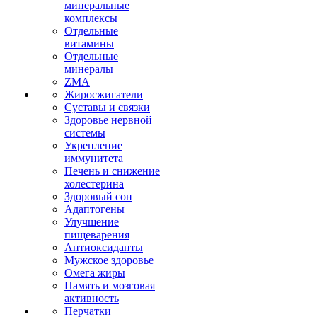
минеральные
комплексы
Отдельные
витамины
Отдельные
минералы
ZMA
Жиросжигатели
Суставы и связки
Здоровье нервной
системы
Укрепление
иммунитета
Печень и снижение
холестерина
Здоровый сон
Адаптогены
Улучшение
пищеварения
Антиоксиданты
Мужское здоровье
Омега жиры
Память и мозговая
активность
Перчатки