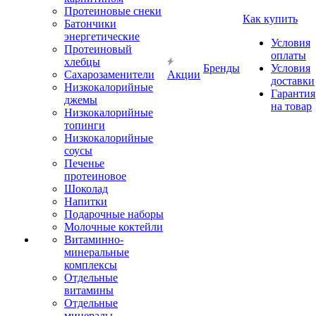
Протеиновые снеки
Как купить
Батончики
энергетические
Условия
Протеиновый
оплаты
хлебцы
Бренды
Условия
Сахарозаменители
Акции
доставки
Низкокалорийные
Гарантия
джемы
на товар
Низкокалорийные
топинги
Низкокалорийные
соусы
Печенье
протеиновое
Шоколад
Напитки
Подарочные наборы
Молочные коктейли
Витаминно-
минеральные
комплексы
Отдельные
витамины
Отдельные
минералы