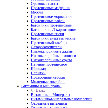
Ореховые пасты
Протеиновые маффины
Мюсли
Протеиновое мороженое
Протеиновые вафли
Батончики протеиновые
Батончики с Л-карнитином
Протеиновые снеки
Батончики энергетические
Протеиновый хлебцы
Сахарозаменители
Низкокалорийные джемы
Низкокалорийные топинги
Низкокалорийные соусы
Печенье протеиновое
Шоколад
Напитки
Подарочные наборы
Молочные коктейли
Витамины и Минералы
Назад
Витамины и Минералы
Витаминно-минеральные комплексы
Отдельные витамины
Отдельные минералы