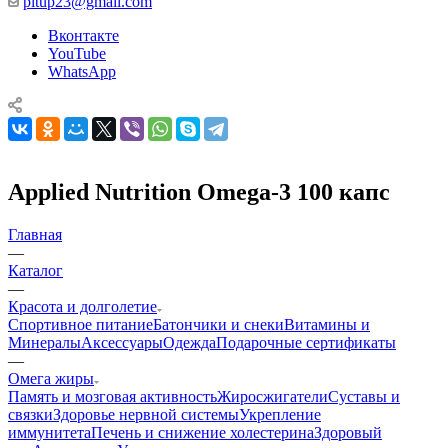
pitup23@gmail.com
Вконтакте
YouTube
WhatsApp
Applied Nutrition Omega-3 100 капс
Главная
—
Каталог
—
Красота и долголетие
Спортивное питание
Батончики и снеки
Витамины и
Минералы
Аксессуары
Одежда
Подарочные сертификаты
—
Омега жиры
Память и мозговая активность
Жиросжигатели
Суставы и
связки
Здоровье нервной системы
Укрепление
иммунитета
Печень и снижение холестерина
Здоровый