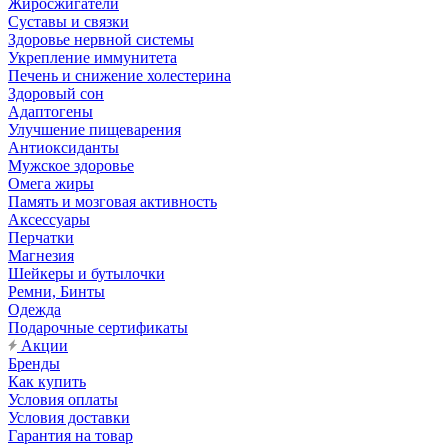
Жиросжигатели
Суставы и связки
Здоровье нервной системы
Укрепление иммунитета
Печень и снижение холестерина
Здоровый сон
Адаптогены
Улучшение пищеварения
Антиоксиданты
Мужское здоровье
Омега жиры
Память и мозговая активность
Аксессуары
Перчатки
Магнезия
Шейкеры и бутылочки
Ремни, Бинты
Одежда
Подарочные сертификаты
Акции
Бренды
Как купить
Условия оплаты
Условия доставки
Гарантия на товар