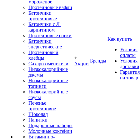
мороженое
Протеиновые вафли
Батончики
протеиновые
Батончики с Л-
карнитином
Протеиновые снеки
Как купить
Батончики
энергетические
Условия
Протеиновый
оплаты
хлебцы
Бренды
Условия
Сахарозаменители
Акции
доставки
Низкокалорийные
Гарантия
джемы
на товар
Низкокалорийные
топинги
Низкокалорийные
соусы
Печенье
протеиновое
Шоколад
Напитки
Подарочные наборы
Молочные коктейли
Витаминно-