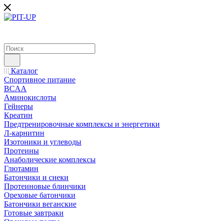
Каталог
Спортивное питание
BCAA
Аминокислоты
Гейнеры
Креатин
Предтренировочные комплексы и энергетики
Л-карнитин
Изотоники и углеводы
Протеины
Анаболические комплексы
Глютамин
Батончики и снеки
Протеиновые блинчики
Ореховые батончики
Батончики веганские
Готовые завтраки