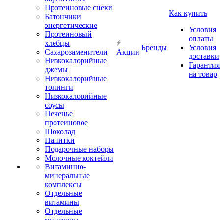
Протеиновые снеки
Как купить
Батончики
энергетические
Условия
Протеиновый
оплаты
хлебцы
Бренды
Условия
Сахарозаменители
Акции
доставки
Низкокалорийные
Гарантия
джемы
на товар
Низкокалорийные
топинги
Низкокалорийные
соусы
Печенье
протеиновое
Шоколад
Напитки
Подарочные наборы
Молочные коктейли
Витаминно-
минеральные
комплексы
Отдельные
витамины
Отдельные
минералы