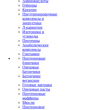
Аминокислоты
Гейнеры
Креатин
Предтренировочные
комплексы и
энергетики
Л-карнитин
Изотоники и
углеводы
Протеины
Анаболические
комплексы
Глютамин
Протеиновые
блинчики
Ореховые
батончики
Батончики
веганские
Готовые завтраки
Ореховые пасты
Протеиновые
маффины
Мюсли
Протеиновое