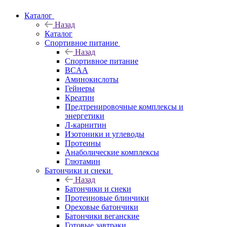
Каталог
Назад
Каталог
Спортивное питание
Назад
Спортивное питание
BCAA
Аминокислоты
Гейнеры
Креатин
Предтренировочные комплексы и
энергетики
Л-карнитин
Изотоники и углеводы
Протеины
Анаболические комплексы
Глютамин
Батончики и снеки
Назад
Батончики и снеки
Протеиновые блинчики
Ореховые батончики
Батончики веганские
Готовые завтраки