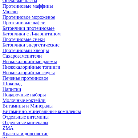
Ореховые пасты
Протеиновые маффины
Мюсли
Протеиновое мороженое
Протеиновые вафли
Батончики протеиновые
Батончики с Л-карнитином
Протеиновые снеки
Батончики энергетические
Протеиновый хлебцы
Сахарозаменители
Низкокалорийные джемы
Низкокалорийные топинги
Низкокалорийные соусы
Печенье протеиновое
Шоколад
Напитки
Подарочные наборы
Молочные коктейли
Витамины и Минералы
Витаминно-минеральные комплексы
Отдельные витамины
Отдельные минералы
ZMA
Красота и долголетие