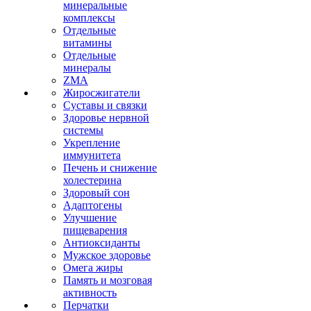
минеральные
комплексы
Отдельные
витамины
Отдельные
минералы
ZMA
Жиросжигатели
Суставы и связки
Здоровье нервной
системы
Укрепление
иммунитета
Печень и снижение
холестерина
Здоровый сон
Адаптогены
Улучшение
пищеварения
Антиоксиданты
Мужское здоровье
Омега жиры
Память и мозговая
активность
Перчатки