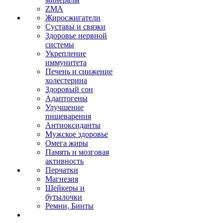
ZMA
Жиросжигатели
Суставы и связки
Здоровье нервной
системы
Укрепление
иммунитета
Печень и снижение
холестерина
Здоровый сон
Адаптогены
Улучшение
пищеварения
Антиоксиданты
Мужское здоровье
Омега жиры
Память и мозговая
активность
Перчатки
Магнезия
Шейкеры и
бутылочки
Ремни, Бинты