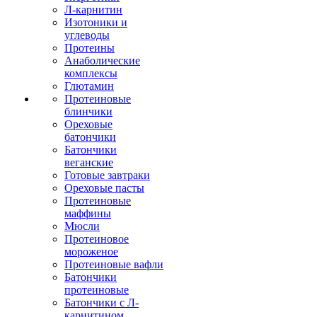
Л-карнитин
Изотоники и
углеводы
Протеины
Анаболические
комплексы
Глютамин
Протеиновые
блинчики
Ореховые
батончики
Батончики
веганские
Готовые завтраки
Ореховые пасты
Протеиновые
маффины
Мюсли
Протеиновое
мороженое
Протеиновые вафли
Батончики
протеиновые
Батончики с Л-
карнитином