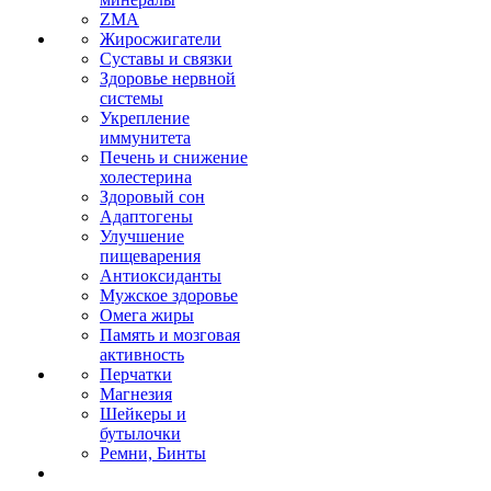
ZMA
Жиросжигатели
Суставы и связки
Здоровье нервной
системы
Укрепление
иммунитета
Печень и снижение
холестерина
Здоровый сон
Адаптогены
Улучшение
пищеварения
Антиоксиданты
Мужское здоровье
Омега жиры
Память и мозговая
активность
Перчатки
Магнезия
Шейкеры и
бутылочки
Ремни, Бинты