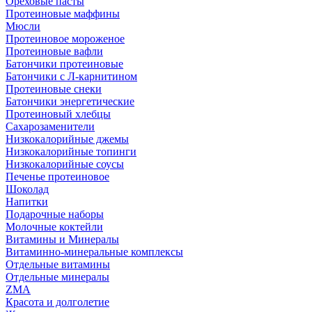
Ореховые пасты
Протеиновые маффины
Мюсли
Протеиновое мороженое
Протеиновые вафли
Батончики протеиновые
Батончики с Л-карнитином
Протеиновые снеки
Батончики энергетические
Протеиновый хлебцы
Сахарозаменители
Низкокалорийные джемы
Низкокалорийные топинги
Низкокалорийные соусы
Печенье протеиновое
Шоколад
Напитки
Подарочные наборы
Молочные коктейли
Витамины и Минералы
Витаминно-минеральные комплексы
Отдельные витамины
Отдельные минералы
ZMA
Красота и долголетие