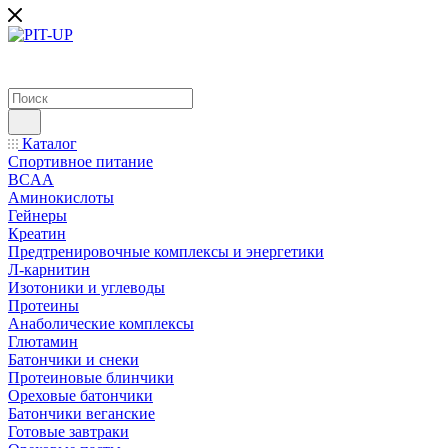
Каталог
Спортивное питание
BCAA
Аминокислоты
Гейнеры
Креатин
Предтренировочные комплексы и энергетики
Л-карнитин
Изотоники и углеводы
Протеины
Анаболические комплексы
Глютамин
Батончики и снеки
Протеиновые блинчики
Ореховые батончики
Батончики веганские
Готовые завтраки