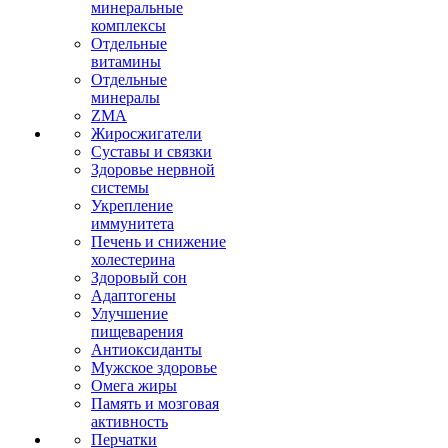
минеральные
комплексы
Отдельные
витамины
Отдельные
минералы
ZMA
Жиросжигатели
Суставы и связки
Здоровье нервной
системы
Укрепление
иммунитета
Печень и снижение
холестерина
Здоровый сон
Адаптогены
Улучшение
пищеварения
Антиоксиданты
Мужское здоровье
Омега жиры
Память и мозговая
активность
Перчатки