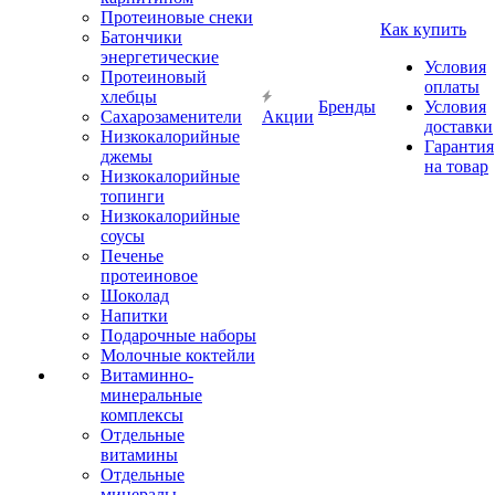
Протеиновые снеки
Как купить
Батончики
энергетические
Условия
Протеиновый
оплаты
хлебцы
Бренды
Условия
Сахарозаменители
Акции
доставки
Низкокалорийные
Гарантия
джемы
на товар
Низкокалорийные
топинги
Низкокалорийные
соусы
Печенье
протеиновое
Шоколад
Напитки
Подарочные наборы
Молочные коктейли
Витаминно-
минеральные
комплексы
Отдельные
витамины
Отдельные
минералы