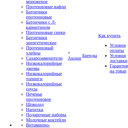
мороженое
Протеиновые вафли
Батончики
протеиновые
Батончики с Л-
карнитином
Протеиновые снеки
Как купить
Батончики
энергетические
Условия
Протеиновый
оплаты
хлебцы
Бренды
Условия
Сахарозаменители
Акции
доставки
Низкокалорийные
Гарантия
джемы
на товар
Низкокалорийные
топинги
Низкокалорийные
соусы
Печенье
протеиновое
Шоколад
Напитки
Подарочные наборы
Молочные коктейли
Витаминно-