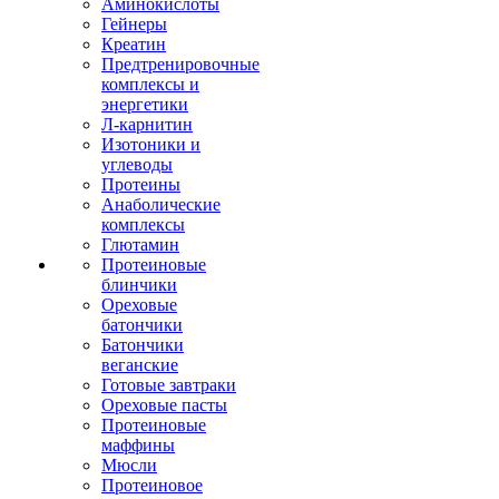
Аминокислоты
Гейнеры
Креатин
Предтренировочные
комплексы и
энергетики
Л-карнитин
Изотоники и
углеводы
Протеины
Анаболические
комплексы
Глютамин
Протеиновые
блинчики
Ореховые
батончики
Батончики
веганские
Готовые завтраки
Ореховые пасты
Протеиновые
маффины
Мюсли
Протеиновое