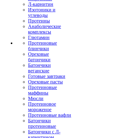
Л-карнитин
Изотоники и
углеводы
Протеины
Анаболические
комплексы
Глютамин
Протеиновые
блинчики
Ореховые
батончики
Батончики
веганские
Готовые завтраки
Ореховые пасты
Протеиновые
маффины
Мюсли
Протеиновое
мороженое
Протеиновые вафли
Батончики
протеиновые
Батончики с Л-
карнитином