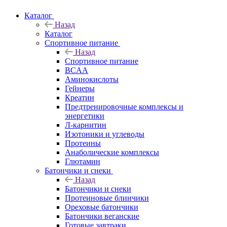
Каталог
Назад
Каталог
Спортивное питание
Назад
Спортивное питание
BCAA
Аминокислоты
Гейнеры
Креатин
Предтренировочные комплексы и
энергетики
Л-карнитин
Изотоники и углеводы
Протеины
Анаболические комплексы
Глютамин
Батончики и снеки
Назад
Батончики и снеки
Протеиновые блинчики
Ореховые батончики
Батончики веганские
Готовые завтраки