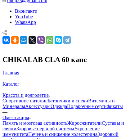
pitup23@gmail.com
Вконтакте
YouTube
WhatsApp
CHIKALAB CLA 60 капс
Главная
—
Каталог
—
Красота и долголетие
Спортивное питание
Батончики и снеки
Витамины и
Минералы
Аксессуары
Одежда
Подарочные сертификаты
—
Омега жиры
Память и мозговая активность
Жиросжигатели
Суставы и
связки
Здоровье нервной системы
Укрепление
иммунитета
Печень и снижение холестерина
Здоровый