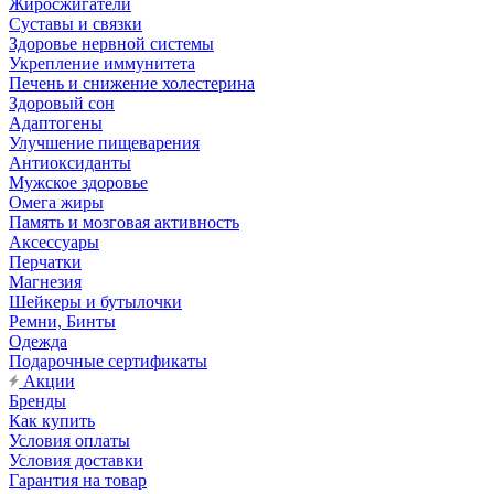
Жиросжигатели
Суставы и связки
Здоровье нервной системы
Укрепление иммунитета
Печень и снижение холестерина
Здоровый сон
Адаптогены
Улучшение пищеварения
Антиоксиданты
Мужское здоровье
Омега жиры
Память и мозговая активность
Аксессуары
Перчатки
Магнезия
Шейкеры и бутылочки
Ремни, Бинты
Одежда
Подарочные сертификаты
Акции
Бренды
Как купить
Условия оплаты
Условия доставки
Гарантия на товар