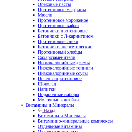
Ореховые пасты
Протеиновые маффины
Мюсли
Протеиновое мороженое
Протеиновые вафли
Батончики протеиновые
Батончики с Л-карнитином
Протеиновые снеки
Батончики энергетические
Протеиновый хлебцы
Сахарозаменители
Низкокалорийные джемы
Низкокалорийные топинги
Низкокалорийные соусы
Печенье протеиновое
Шоколад
Напитки
Подарочные наборы
Молочные коктейли
Витамины и Минералы
Назад
Витамины и Минералы
Витаминно-минеральные комплексы
Отдельные витамины
Отдельные минералы