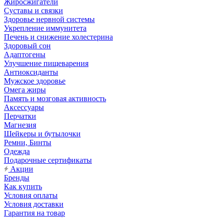
Жиросжигатели
Суставы и связки
Здоровье нервной системы
Укрепление иммунитета
Печень и снижение холестерина
Здоровый сон
Адаптогены
Улучшение пищеварения
Антиоксиданты
Мужское здоровье
Омега жиры
Память и мозговая активность
Аксессуары
Перчатки
Магнезия
Шейкеры и бутылочки
Ремни, Бинты
Одежда
Подарочные сертификаты
Акции
Бренды
Как купить
Условия оплаты
Условия доставки
Гарантия на товар