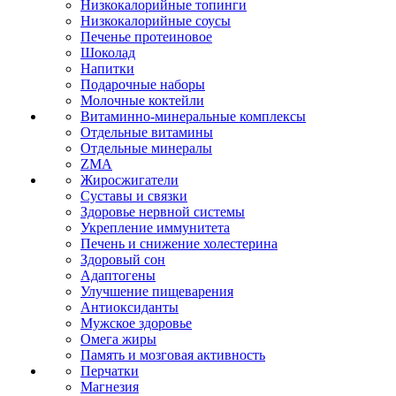
Низкокалорийные топинги
Низкокалорийные соусы
Печенье протеиновое
Шоколад
Напитки
Подарочные наборы
Молочные коктейли
Витаминно-минеральные комплексы
Отдельные витамины
Отдельные минералы
ZMA
Жиросжигатели
Суставы и связки
Здоровье нервной системы
Укрепление иммунитета
Печень и снижение холестерина
Здоровый сон
Адаптогены
Улучшение пищеварения
Антиоксиданты
Мужское здоровье
Омега жиры
Память и мозговая активность
Перчатки
Магнезия