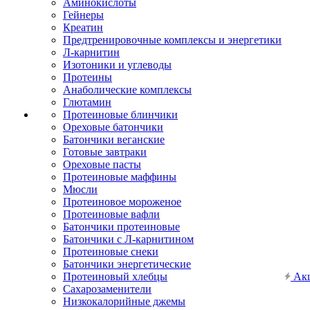
Аминокислоты
Гейнеры
Креатин
Предтренировочные комплексы и энергетики
Л-карнитин
Изотоники и углеводы
Протеины
Анаболические комплексы
Глютамин
Протеиновые блинчики
Ореховые батончики
Батончики веганские
Готовые завтраки
Ореховые пасты
Протеиновые маффины
Мюсли
Протеиновое мороженое
Протеиновые вафли
Батончики протеиновые
Батончики с Л-карнитином
Протеиновые снеки
Батончики энергетические
Протеиновый хлебцы
Ак
Сахарозаменители
Низкокалорийные джемы