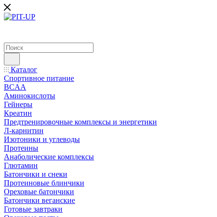
Каталог
Спортивное питание
BCAA
Аминокислоты
Гейнеры
Креатин
Предтренировочные комплексы и энергетики
Л-карнитин
Изотоники и углеводы
Протеины
Анаболические комплексы
Глютамин
Батончики и снеки
Протеиновые блинчики
Ореховые батончики
Батончики веганские
Готовые завтраки