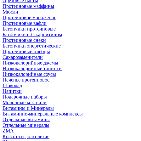
Ореховые пасты
Протеиновые маффины
Мюсли
Протеиновое мороженое
Протеиновые вафли
Батончики протеиновые
Батончики с Л-карнитином
Протеиновые снеки
Батончики энергетические
Протеиновый хлебцы
Сахарозаменители
Низкокалорийные джемы
Низкокалорийные топинги
Низкокалорийные соусы
Печенье протеиновое
Шоколад
Напитки
Подарочные наборы
Молочные коктейли
Витамины и Минералы
Витаминно-минеральные комплексы
Отдельные витамины
Отдельные минералы
ZMA
Красота и долголетие