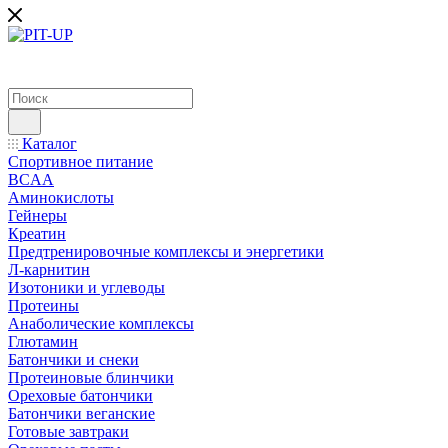
Каталог
Спортивное питание
BCAA
Аминокислоты
Гейнеры
Креатин
Предтренировочные комплексы и энергетики
Л-карнитин
Изотоники и углеводы
Протеины
Анаболические комплексы
Глютамин
Батончики и снеки
Протеиновые блинчики
Ореховые батончики
Батончики веганские
Готовые завтраки