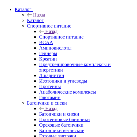
Каталог
Назад
Каталог
Спортивное питание
Назад
Спортивное питание
BCAA
Аминокислоты
Гейнеры
Креатин
Предтренировочные комплексы и
энергетики
Л-карнитин
Изотоники и углеводы
Протеины
Анаболические комплексы
Глютамин
Батончики и снеки
Назад
Батончики и снеки
Протеиновые блинчики
Ореховые батончики
Батончики веганские
Готовые завтраки