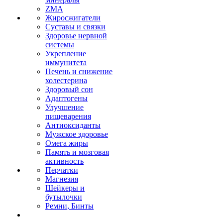
ZMA
Жиросжигатели
Суставы и связки
Здоровье нервной
системы
Укрепление
иммунитета
Печень и снижение
холестерина
Здоровый сон
Адаптогены
Улучшение
пищеварения
Антиоксиданты
Мужское здоровье
Омега жиры
Память и мозговая
активность
Перчатки
Магнезия
Шейкеры и
бутылочки
Ремни, Бинты