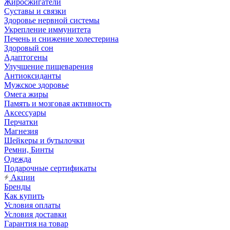
Жиросжигатели
Суставы и связки
Здоровье нервной системы
Укрепление иммунитета
Печень и снижение холестерина
Здоровый сон
Адаптогены
Улучшение пищеварения
Антиоксиданты
Мужское здоровье
Омега жиры
Память и мозговая активность
Аксессуары
Перчатки
Магнезия
Шейкеры и бутылочки
Ремни, Бинты
Одежда
Подарочные сертификаты
Акции
Бренды
Как купить
Условия оплаты
Условия доставки
Гарантия на товар