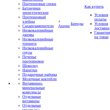
Протеиновые снеки
Как купить
Батончики
энергетические
Условия
Протеиновый
оплаты
хлебцы
Бренды
Условия
Сахарозаменители
Акции
доставки
Низкокалорийные
Гарантия
джемы
на товар
Низкокалорийные
топинги
Низкокалорийные
соусы
Печенье
протеиновое
Шоколад
Напитки
Подарочные наборы
Молочные коктейли
Витаминно-
минеральные
комплексы
Отдельные
витамины
Отдельные
минералы