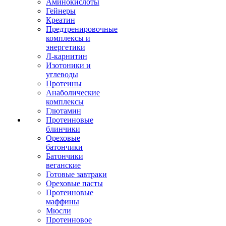
Аминокислоты
Гейнеры
Креатин
Предтренировочные
комплексы и
энергетики
Л-карнитин
Изотоники и
углеводы
Протеины
Анаболические
комплексы
Глютамин
Протеиновые
блинчики
Ореховые
батончики
Батончики
веганские
Готовые завтраки
Ореховые пасты
Протеиновые
маффины
Мюсли
Протеиновое