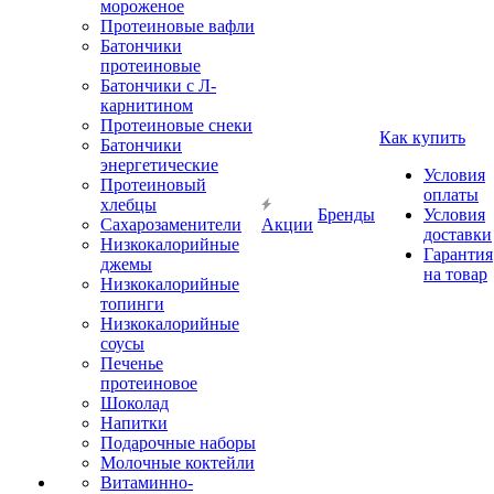
мороженое
Протеиновые вафли
Батончики
протеиновые
Батончики с Л-
карнитином
Протеиновые снеки
Как купить
Батончики
энергетические
Условия
Протеиновый
оплаты
хлебцы
Бренды
Условия
Сахарозаменители
Акции
доставки
Низкокалорийные
Гарантия
джемы
на товар
Низкокалорийные
топинги
Низкокалорийные
соусы
Печенье
протеиновое
Шоколад
Напитки
Подарочные наборы
Молочные коктейли
Витаминно-