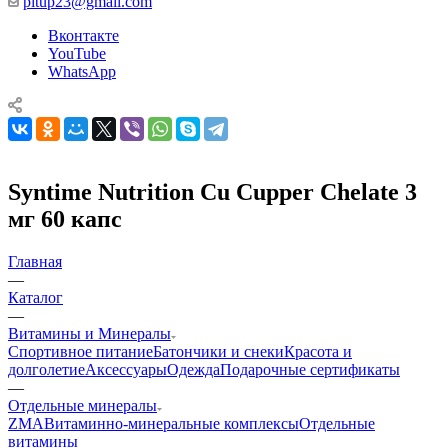
pitup23@gmail.com
Вконтакте
YouTube
WhatsApp
Syntime Nutrition Cu Cupper Chelate 3
мг 60 капс
Главная
—
Каталог
—
Витамины и Минералы
Спортивное питание
Батончики и снеки
Красота и
долголетие
Аксессуары
Одежда
Подарочные сертификаты
—
Отдельные минералы
ZMA
Витаминно-минеральные комплексы
Отдельные
витамины