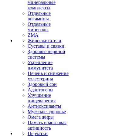
минеральные
комплексы
Отдельные
витамины
Отдельные
минералы
ZMA
Жиросжигатели
Суставы и связки
Здоровье нервной
системы
Укрепление
иммунитета
Печень и снижение
холестерина
Здоровый сон
Адаптогены
Улучшение
пищеварения
Антиоксиданты
Мужское здоровье
Омега жиры
Память и мозговая
активность
Перчатки