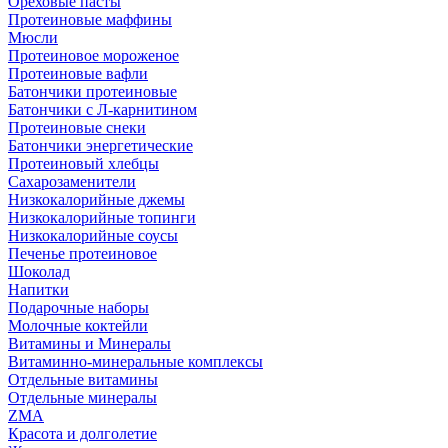
Ореховые пасты
Протеиновые маффины
Мюсли
Протеиновое мороженое
Протеиновые вафли
Батончики протеиновые
Батончики с Л-карнитином
Протеиновые снеки
Батончики энергетические
Протеиновый хлебцы
Сахарозаменители
Низкокалорийные джемы
Низкокалорийные топинги
Низкокалорийные соусы
Печенье протеиновое
Шоколад
Напитки
Подарочные наборы
Молочные коктейли
Витамины и Минералы
Витаминно-минеральные комплексы
Отдельные витамины
Отдельные минералы
ZMA
Красота и долголетие