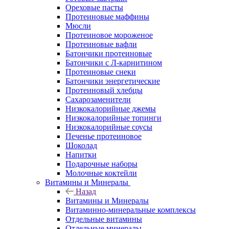
Ореховые пасты
Протеиновые маффины
Мюсли
Протеиновое мороженое
Протеиновые вафли
Батончики протеиновые
Батончики с Л-карнитином
Протеиновые снеки
Батончики энергетические
Протеиновый хлебцы
Сахарозаменители
Низкокалорийные джемы
Низкокалорийные топинги
Низкокалорийные соусы
Печенье протеиновое
Шоколад
Напитки
Подарочные наборы
Молочные коктейли
Витамины и Минералы
Назад
Витамины и Минералы
Витаминно-минеральные комплексы
Отдельные витамины
Отдельные минералы