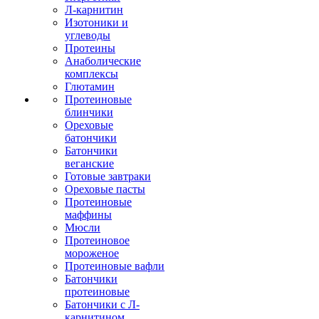
Л-карнитин
Изотоники и
углеводы
Протеины
Анаболические
комплексы
Глютамин
Протеиновые
блинчики
Ореховые
батончики
Батончики
веганские
Готовые завтраки
Ореховые пасты
Протеиновые
маффины
Мюсли
Протеиновое
мороженое
Протеиновые вафли
Батончики
протеиновые
Батончики с Л-
карнитином