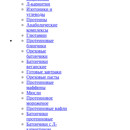
Л-карнитин
Изотоники и
углеводы
Протеины
Анаболические
комплексы
Глютамин
Протеиновые
блинчики
Ореховые
батончики
Батончики
веганские
Готовые завтраки
Ореховые пасты
Протеиновые
маффины
Мюсли
Протеиновое
мороженое
Протеиновые вафли
Батончики
протеиновые
Батончики с Л-
карнитином