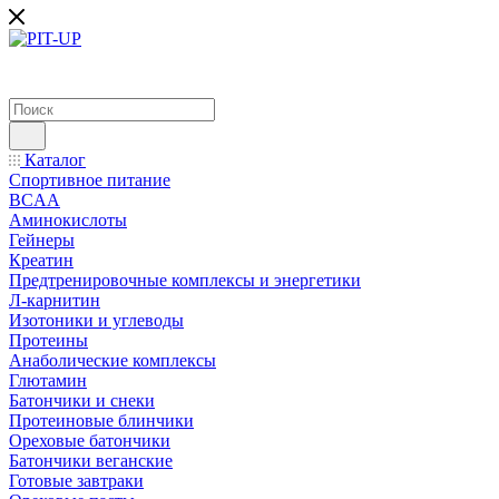
Каталог
Спортивное питание
BCAA
Аминокислоты
Гейнеры
Креатин
Предтренировочные комплексы и энергетики
Л-карнитин
Изотоники и углеводы
Протеины
Анаболические комплексы
Глютамин
Батончики и снеки
Протеиновые блинчики
Ореховые батончики
Батончики веганские
Готовые завтраки