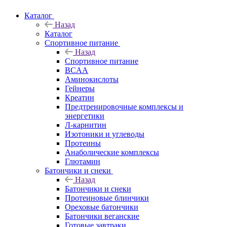
Каталог
Назад
Каталог
Спортивное питание
Назад
Спортивное питание
BCAA
Аминокислоты
Гейнеры
Креатин
Предтренировочные комплексы и
энергетики
Л-карнитин
Изотоники и углеводы
Протеины
Анаболические комплексы
Глютамин
Батончики и снеки
Назад
Батончики и снеки
Протеиновые блинчики
Ореховые батончики
Батончики веганские
Готовые завтраки