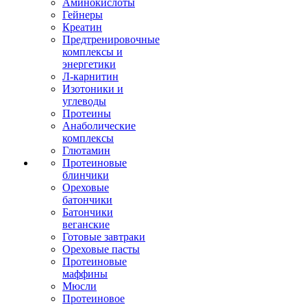
Аминокислоты
Гейнеры
Креатин
Предтренировочные
комплексы и
энергетики
Л-карнитин
Изотоники и
углеводы
Протеины
Анаболические
комплексы
Глютамин
Протеиновые
блинчики
Ореховые
батончики
Батончики
веганские
Готовые завтраки
Ореховые пасты
Протеиновые
маффины
Мюсли
Протеиновое