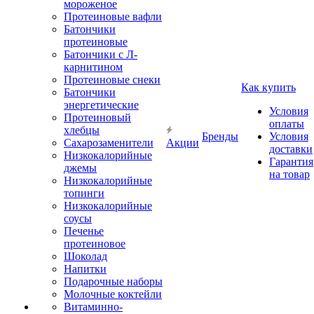
мороженое
Протеиновые вафли
Батончики
протеиновые
Батончики с Л-
карнитином
Протеиновые снеки
Как купить
Батончики
энергетические
Условия
Протеиновый
оплаты
хлебцы
Бренды
Условия
Сахарозаменители
Акции
доставки
Низкокалорийные
Гарантия
джемы
на товар
Низкокалорийные
топинги
Низкокалорийные
соусы
Печенье
протеиновое
Шоколад
Напитки
Подарочные наборы
Молочные коктейли
Витаминно-