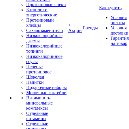
Протеиновые снеки
Как купить
Батончики
энергетические
Условия
Протеиновый
оплаты
хлебцы
Бренды
Условия
Сахарозаменители
Акции
доставки
Низкокалорийные
Гарантия
джемы
на товар
Низкокалорийные
топинги
Низкокалорийные
соусы
Печенье
протеиновое
Шоколад
Напитки
Подарочные наборы
Молочные коктейли
Витаминно-
минеральные
комплексы
Отдельные
витамины
Отдельные
минералы