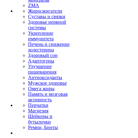
ZMA
Жиросжигатели
Суставы и связки
Здоровье нервной
системы
Укрепление
иммунитета
Печень и снижение
холестерина
Здоровый сон
Адаптогены
Улучшение
пищеварения
Антиоксиданты
Мужское здоровье
Омега жиры
Память и мозговая
активность
Перчатки
Магнезия
Шейкеры и
бутылочки
Ремни, Бинты