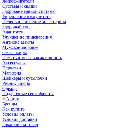
Жиросжигатели
Суставы и связки
Здоровье нервной системы
Укрепление иммунитета
Печень и снижение холестерина
Здоровый сон
Адаптогены
Улучшение пищеварения
Антиоксиданты
Мужское здоровье
Омега жиры
Память и мозговая активность
Аксессуары
Перчатки
Магнезия
Шейкеры и бутылочки
Ремни, Бинты
Одежда
Подарочные сертификаты
Акции
Бренды
Как купить
Условия оплаты
Условия доставки
Гарантия на товар