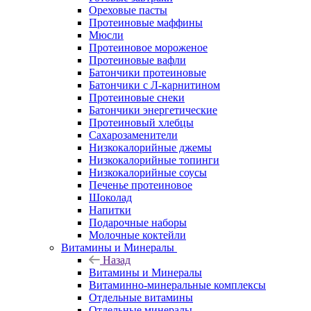
Ореховые пасты
Протеиновые маффины
Мюсли
Протеиновое мороженое
Протеиновые вафли
Батончики протеиновые
Батончики с Л-карнитином
Протеиновые снеки
Батончики энергетические
Протеиновый хлебцы
Сахарозаменители
Низкокалорийные джемы
Низкокалорийные топинги
Низкокалорийные соусы
Печенье протеиновое
Шоколад
Напитки
Подарочные наборы
Молочные коктейли
Витамины и Минералы
Назад
Витамины и Минералы
Витаминно-минеральные комплексы
Отдельные витамины
Отдельные минералы