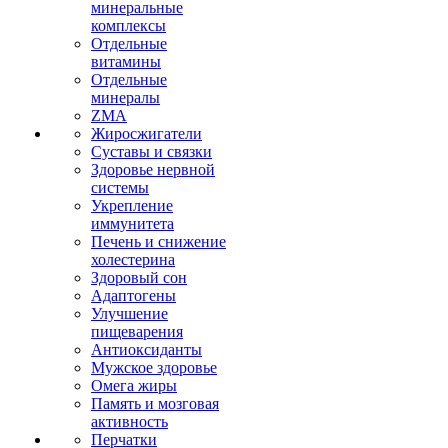
минеральные
комплексы
Отдельные
витамины
Отдельные
минералы
ZMA
Жиросжигатели
Суставы и связки
Здоровье нервной
системы
Укрепление
иммунитета
Печень и снижение
холестерина
Здоровый сон
Адаптогены
Улучшение
пищеварения
Антиоксиданты
Мужское здоровье
Омега жиры
Память и мозговая
активность
Перчатки