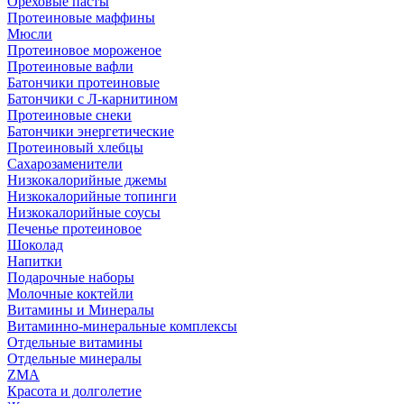
Ореховые пасты
Протеиновые маффины
Мюсли
Протеиновое мороженое
Протеиновые вафли
Батончики протеиновые
Батончики с Л-карнитином
Протеиновые снеки
Батончики энергетические
Протеиновый хлебцы
Сахарозаменители
Низкокалорийные джемы
Низкокалорийные топинги
Низкокалорийные соусы
Печенье протеиновое
Шоколад
Напитки
Подарочные наборы
Молочные коктейли
Витамины и Минералы
Витаминно-минеральные комплексы
Отдельные витамины
Отдельные минералы
ZMA
Красота и долголетие