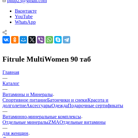
pitup23@gmail.com
Вконтакте
YouTube
WhatsApp
Fitrule MultiWomen 90 таб
Главная
—
Каталог
—
Витамины и Минералы
Спортивное питание
Батончики и снеки
Красота и
долголетие
Аксессуары
Одежда
Подарочные сертификаты
—
Витаминно-минеральные комплексы
Отдельные минералы
ZMA
Отдельные витамины
—
для женщин