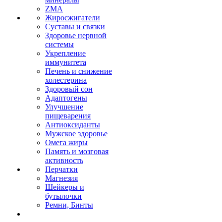
ZMA
Жиросжигатели
Суставы и связки
Здоровье нервной
системы
Укрепление
иммунитета
Печень и снижение
холестерина
Здоровый сон
Адаптогены
Улучшение
пищеварения
Антиоксиданты
Мужское здоровье
Омега жиры
Память и мозговая
активность
Перчатки
Магнезия
Шейкеры и
бутылочки
Ремни, Бинты