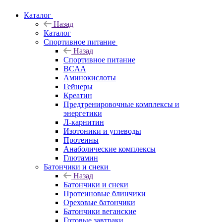
Каталог
Назад
Каталог
Спортивное питание
Назад
Спортивное питание
BCAA
Аминокислоты
Гейнеры
Креатин
Предтренировочные комплексы и
энергетики
Л-карнитин
Изотоники и углеводы
Протеины
Анаболические комплексы
Глютамин
Батончики и снеки
Назад
Батончики и снеки
Протеиновые блинчики
Ореховые батончики
Батончики веганские
Готовые завтраки