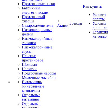
Протеиновые снеки
Как купить
Батончики
энергетические
Условия
Протеиновый
оплаты
хлебцы
Бренды
Условия
Сахарозаменители
Акции
доставки
Низкокалорийные
Гарантия
джемы
на товар
Низкокалорийные
топинги
Низкокалорийные
соусы
Печенье
протеиновое
Шоколад
Напитки
Подарочные наборы
Молочные коктейли
Витаминно-
минеральные
комплексы
Отдельные
витамины
Отдельные
минералы