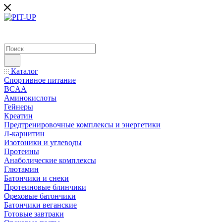
Каталог
Спортивное питание
BCAA
Аминокислоты
Гейнеры
Креатин
Предтренировочные комплексы и энергетики
Л-карнитин
Изотоники и углеводы
Протеины
Анаболические комплексы
Глютамин
Батончики и снеки
Протеиновые блинчики
Ореховые батончики
Батончики веганские
Готовые завтраки