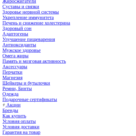
Жиросжигатели
Суставы и связки
Здоровье нервной системы
Укрепление иммунитета
Печень и снижение холестерина
Здоровый сон
Адаптогены
Улучшение пищеварения
Антиоксиданты
Мужское здоровье
Омега жиры
Память и мозговая активность
Аксессуары
Перчатки
Магнезия
Шейкеры и бутылочки
Ремни, Бинты
Одежда
Подарочные сертификаты
Акции
Бренды
Как купить
Условия оплаты
Условия доставки
Гарантия на товар