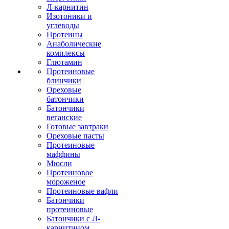
Л-карнитин
Изотоники и
углеводы
Протеины
Анаболические
комплексы
Глютамин
Протеиновые
блинчики
Ореховые
батончики
Батончики
веганские
Готовые завтраки
Ореховые пасты
Протеиновые
маффины
Мюсли
Протеиновое
мороженое
Протеиновые вафли
Батончики
протеиновые
Батончики с Л-
карнитином