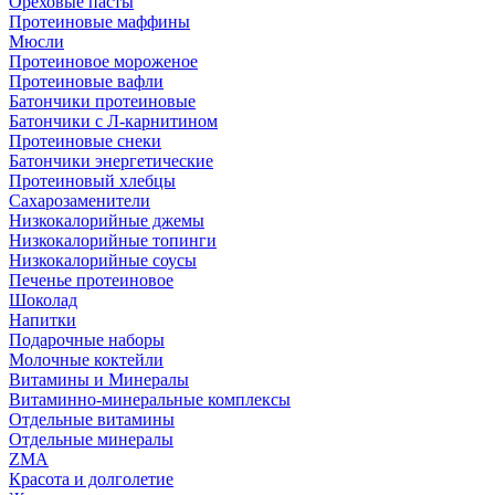
Ореховые пасты
Протеиновые маффины
Мюсли
Протеиновое мороженое
Протеиновые вафли
Батончики протеиновые
Батончики с Л-карнитином
Протеиновые снеки
Батончики энергетические
Протеиновый хлебцы
Сахарозаменители
Низкокалорийные джемы
Низкокалорийные топинги
Низкокалорийные соусы
Печенье протеиновое
Шоколад
Напитки
Подарочные наборы
Молочные коктейли
Витамины и Минералы
Витаминно-минеральные комплексы
Отдельные витамины
Отдельные минералы
ZMA
Красота и долголетие