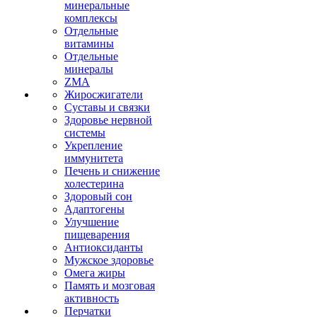
минеральные
комплексы
Отдельные
витамины
Отдельные
минералы
ZMA
Жиросжигатели
Суставы и связки
Здоровье нервной
системы
Укрепление
иммунитета
Печень и снижение
холестерина
Здоровый сон
Адаптогены
Улучшение
пищеварения
Антиоксиданты
Мужское здоровье
Омега жиры
Память и мозговая
активность
Перчатки