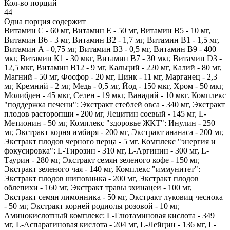
Кол-во порций
44
Одна порция содержит
Витамин С - 60 мг, Витамин Е - 50 мг, Витамин В5 - 10 мг,
Витамин В6 - 3 мг, Витамин В2 - 1,7 мг, Витамин В1 - 1,5 мг,
Витамин А - 0,75 мг, Витамин В3 - 0,5 мг, Витамин В9 - 400
мкг, Витамин К1 - 30 мкг, Витамин В7 - 30 мкг, Витамин D3 -
12,5 мкг, Витамин В12 - 9 мг, Кальций - 220 мг, Калий - 80 мг,
Магний - 50 мг, Фосфор - 20 мг, Цинк - 11 мг, Марганец - 2,3
мг, Кремний - 2 мг, Медь - 0,5 мг, Йод - 150 мкг, Хром - 50 мкг,
Молибден - 45 мкг, Селен - 19 мкг, Ванадий - 10 мкг. Комплекс
"поддержка печени": Экстракт стеблей овса - 340 мг, Экстракт
плодов расторопши - 200 мг, Лецитин соевый - 145 мг, L-
Метионин - 50 мг, Комплекс "здоровье ЖКТ": Инулин - 250
мг, Экстракт корня имбиря - 200 мг, Экстракт ананаса - 200 мг,
Экстракт плодов черного перца - 5 мг. Комплекс "энергия и
фокусировка": L-Тирозин - 310 мг, L-Аргинин - 300 мг, L-
Таурин - 280 мг, Экстракт семян зеленого кофе - 150 мг,
Экстракт зеленого чая - 140 мг, Комплекс "иммунитет":
Экстракт плодов шиповника - 200 мг, Экстракт плодов
облепихи - 160 мг, Экстракт травы эхинацеи - 100 мг,
Экстракт семян лимонника - 50 мг, Экстракт луковиц чеснока
- 50 мг, Экстракт корней родиолы розовой - 10 мг,
Аминокислотный комплекс: L-Глютаминовая кислота - 349
мг, L-Аспарагиновая кислота - 204 мг, L-Лейцин - 136 мг, L-