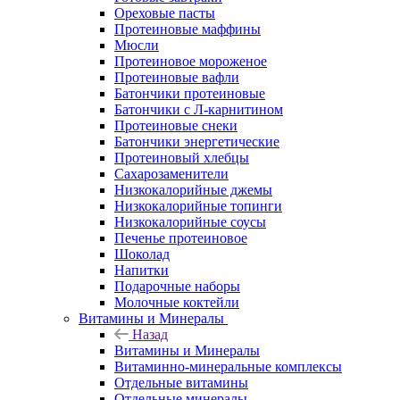
Ореховые пасты
Протеиновые маффины
Мюсли
Протеиновое мороженое
Протеиновые вафли
Батончики протеиновые
Батончики с Л-карнитином
Протеиновые снеки
Батончики энергетические
Протеиновый хлебцы
Сахарозаменители
Низкокалорийные джемы
Низкокалорийные топинги
Низкокалорийные соусы
Печенье протеиновое
Шоколад
Напитки
Подарочные наборы
Молочные коктейли
Витамины и Минералы
Назад
Витамины и Минералы
Витаминно-минеральные комплексы
Отдельные витамины
Отдельные минералы