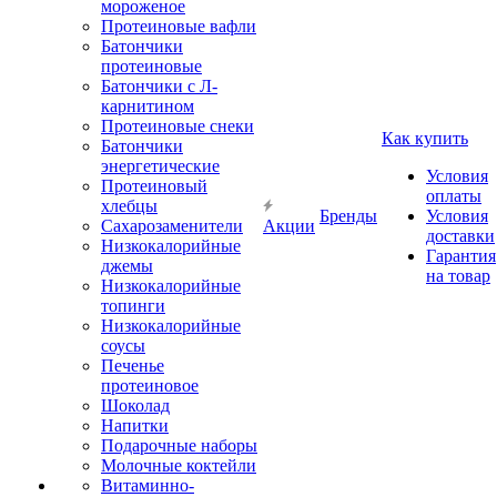
мороженое
Протеиновые вафли
Батончики
протеиновые
Батончики с Л-
карнитином
Протеиновые снеки
Как купить
Батончики
энергетические
Условия
Протеиновый
оплаты
хлебцы
Бренды
Условия
Сахарозаменители
Акции
доставки
Низкокалорийные
Гарантия
джемы
на товар
Низкокалорийные
топинги
Низкокалорийные
соусы
Печенье
протеиновое
Шоколад
Напитки
Подарочные наборы
Молочные коктейли
Витаминно-