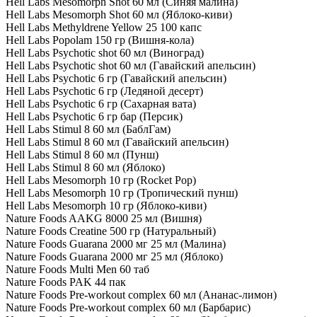
Hell Labs Mesomorph Shot 60 мл (Синяя малина)
Hell Labs Mesomorph Shot 60 мл (Яблоко-киви)
Hell Labs Methyldrene Yellow 25 100 капс
Hell Labs Popolam 150 гр (Вишня-кола)
Hell Labs Psychotic shot 60 мл (Виноград)
Hell Labs Psychotic shot 60 мл (Гавайский апельсин)
Hell Labs Psychotic 6 гр (Гавайский апельсин)
Hell Labs Psychotic 6 гр (Ледяной десерт)
Hell Labs Psychotic 6 гр (Сахарная вата)
Hell Labs Psychotic 6 гр бар (Персик)
Hell Labs Stimul 8 60 мл (БаблГам)
Hell Labs Stimul 8 60 мл (Гавайский апельсин)
Hell Labs Stimul 8 60 мл (Пунш)
Hell Labs Stimul 8 60 мл (Яблоко)
Hell Labs Mesomorph 10 гр (Rocket Pop)
Hell Labs Mesomorph 10 гр (Тропический пунш)
Hell Labs Mesomorph 10 гр (Яблоко-киви)
Nature Foods AAKG 8000 25 мл (Вишня)
Nature Foods Creatine 500 гр (Натуральный)
Nature Foods Guarana 2000 мг 25 мл (Малина)
Nature Foods Guarana 2000 мг 25 мл (Яблоко)
Nature Foods Multi Men 60 таб
Nature Foods PAK 44 пак
Nature Foods Pre-workout complex 60 мл (Ананас-лимон)
Nature Foods Pre-workout complex 60 мл (Барбарис)