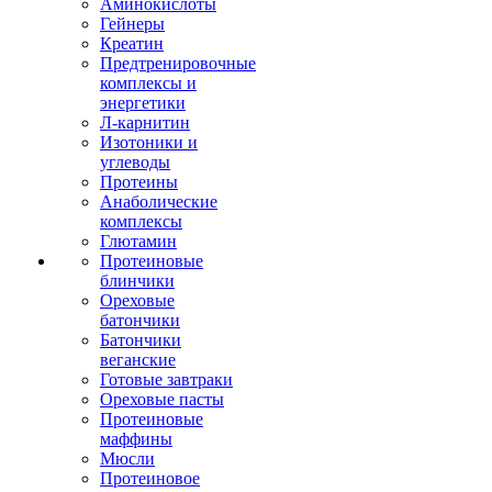
Аминокислоты
Гейнеры
Креатин
Предтренировочные
комплексы и
энергетики
Л-карнитин
Изотоники и
углеводы
Протеины
Анаболические
комплексы
Глютамин
Протеиновые
блинчики
Ореховые
батончики
Батончики
веганские
Готовые завтраки
Ореховые пасты
Протеиновые
маффины
Мюсли
Протеиновое