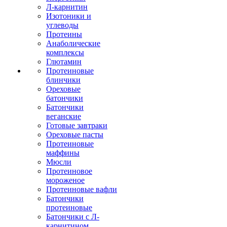
Л-карнитин
Изотоники и
углеводы
Протеины
Анаболические
комплексы
Глютамин
Протеиновые
блинчики
Ореховые
батончики
Батончики
веганские
Готовые завтраки
Ореховые пасты
Протеиновые
маффины
Мюсли
Протеиновое
мороженое
Протеиновые вафли
Батончики
протеиновые
Батончики с Л-
карнитином