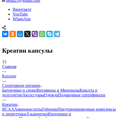
pitup23@gmail.com
Вконтакте
YouTube
WhatsApp
Креатин капсулы
15
Главная
—
Каталог
—
Спортивное питание
Батончики и снеки
Витамины и Минералы
Красота и
долголетие
Аксессуары
Одежда
Подарочные сертификаты
—
Креатин
BCAA
Аминокислоты
Гейнеры
Предтренировочные комплексы
и энергетики
Л-карнитин
Изотоники и