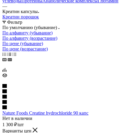
углеводы
Протеины
Анаболические комплексы
Глютамин
—
Креатин капсулы
Креатин порошок
Фильтр
По умолчанию (убывание)
По алфавиту (убывание)
По алфавиту (возрастание)
По цене (убывание)
По цене (возрастание)
Nature Foods Creatine hydrochloride 90 капс
Нет в наличии
1 300
₽
/шт
Варианты цен