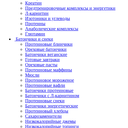
Креатин
Предтренировочные комплексы и энергетики
Л-карнитин
Изотоники и углеводы
Протеины
Анаболические комплексы
Глютамин
Батончики и снеки
Протеиновые блинчики
Ореховые батончики
Батончики веганские
Готовые завтраки
Ореховые пасты
Протеиновые маффины
Мюсли
Протеиновое мороженое
Протеиновые вафли
Батончики протеиновые
Батончики с Л-карнитином
Протеиновые снеки
Батончики энергетические
Протеиновый хлебцы
Сахарозаменители
Низкокалорийные джемы
Низкокалорийные топинги