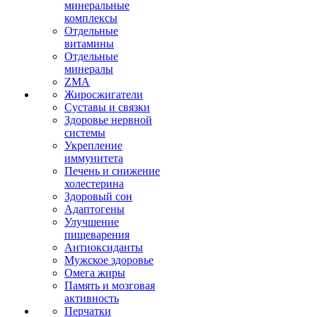
минеральные
комплексы
Отдельные
витамины
Отдельные
минералы
ZMA
Жиросжигатели
Суставы и связки
Здоровье нервной
системы
Укрепление
иммунитета
Печень и снижение
холестерина
Здоровый сон
Адаптогены
Улучшение
пищеварения
Антиоксиданты
Мужское здоровье
Омега жиры
Память и мозговая
активность
Перчатки