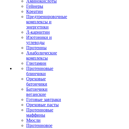
Аминокислоты
Гейнеры
Креатин
Предтренировочные
комплексы и
энергетики
Л-карнитин
Изотоники и
углеводы
Протеины
Анаболические
комплексы
Глютамин
Протеиновые
блинчики
Ореховые
батончики
Батончики
веганские
Готовые завтраки
Ореховые пасты
Протеиновые
маффины
Мюсли
Протеиновое