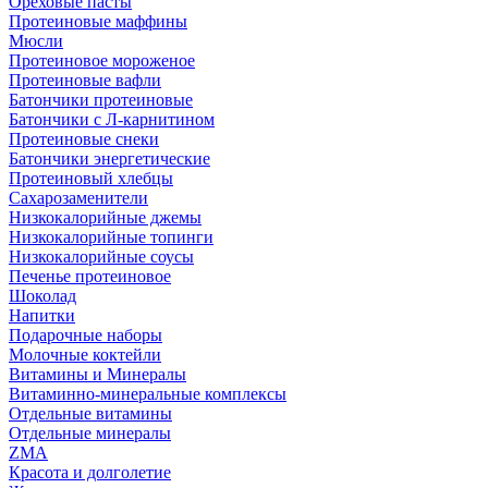
Ореховые пасты
Протеиновые маффины
Мюсли
Протеиновое мороженое
Протеиновые вафли
Батончики протеиновые
Батончики с Л-карнитином
Протеиновые снеки
Батончики энергетические
Протеиновый хлебцы
Сахарозаменители
Низкокалорийные джемы
Низкокалорийные топинги
Низкокалорийные соусы
Печенье протеиновое
Шоколад
Напитки
Подарочные наборы
Молочные коктейли
Витамины и Минералы
Витаминно-минеральные комплексы
Отдельные витамины
Отдельные минералы
ZMA
Красота и долголетие