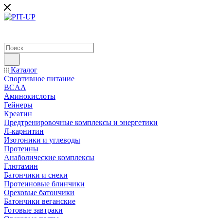
Каталог
Спортивное питание
BCAA
Аминокислоты
Гейнеры
Креатин
Предтренировочные комплексы и энергетики
Л-карнитин
Изотоники и углеводы
Протеины
Анаболические комплексы
Глютамин
Батончики и снеки
Протеиновые блинчики
Ореховые батончики
Батончики веганские
Готовые завтраки