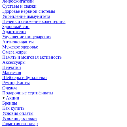
Жиросжигатели
Суставы и связки
Здоровье нервной системы
Укрепление иммунитета
Печень и снижение холестерина
Здоровый сон
Адаптогены
Улучшение пищеварения
Антиоксиданты
Мужское здоровье
Омега жиры
Память и мозговая активность
Аксессуары
Перчатки
Магнезия
Шейкеры и бутылочки
Ремни, Бинты
Одежда
Подарочные сертификаты
Акции
Бренды
Как купить
Условия оплаты
Условия доставки
Гарантия на товар