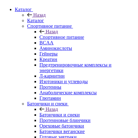
Каталог
Назад
Каталог
Спортивное питание
Назад
Спортивное питание
BCAA
Аминокислоты
Гейнеры
Креатин
Предтренировочные комплексы и
энергетики
Л-карнитин
Изотоники и углеводы
Протеины
Анаболические комплексы
Глютамин
Батончики и снеки
Назад
Батончики и снеки
Протеиновые блинчики
Ореховые батончики
Батончики веганские
Готовые завтраки