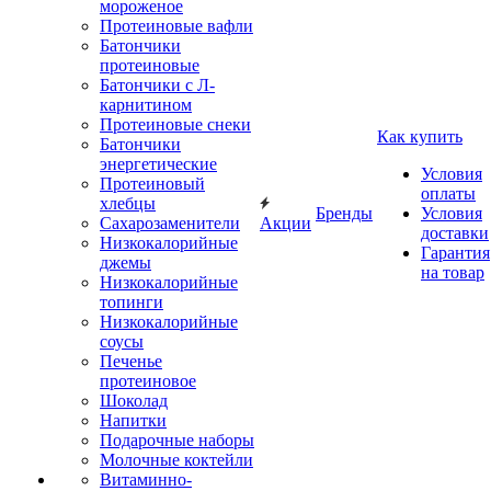
мороженое
Протеиновые вафли
Батончики
протеиновые
Батончики с Л-
карнитином
Протеиновые снеки
Как купить
Батончики
энергетические
Условия
Протеиновый
оплаты
хлебцы
Бренды
Условия
Сахарозаменители
Акции
доставки
Низкокалорийные
Гарантия
джемы
на товар
Низкокалорийные
топинги
Низкокалорийные
соусы
Печенье
протеиновое
Шоколад
Напитки
Подарочные наборы
Молочные коктейли
Витаминно-