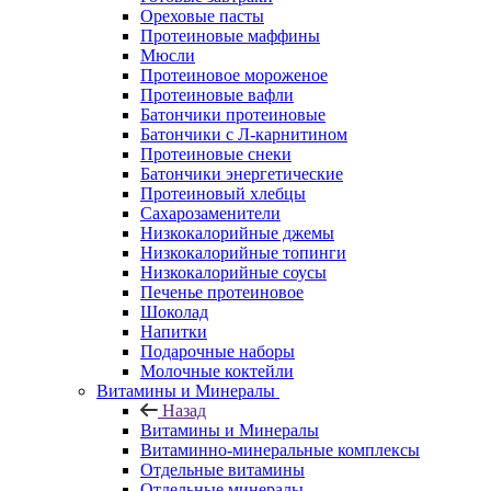
Ореховые пасты
Протеиновые маффины
Мюсли
Протеиновое мороженое
Протеиновые вафли
Батончики протеиновые
Батончики с Л-карнитином
Протеиновые снеки
Батончики энергетические
Протеиновый хлебцы
Сахарозаменители
Низкокалорийные джемы
Низкокалорийные топинги
Низкокалорийные соусы
Печенье протеиновое
Шоколад
Напитки
Подарочные наборы
Молочные коктейли
Витамины и Минералы
Назад
Витамины и Минералы
Витаминно-минеральные комплексы
Отдельные витамины
Отдельные минералы