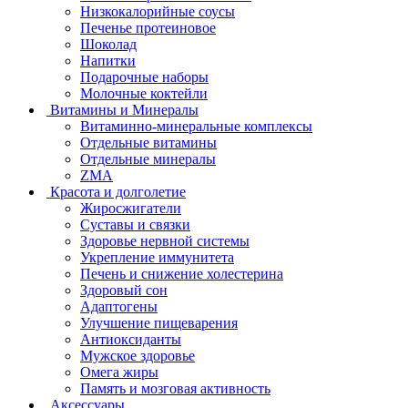
Низкокалорийные соусы
Печенье протеиновое
Шоколад
Напитки
Подарочные наборы
Молочные коктейли
Витамины и Минералы
Витаминно-минеральные комплексы
Отдельные витамины
Отдельные минералы
ZMA
Красота и долголетие
Жиросжигатели
Суставы и связки
Здоровье нервной системы
Укрепление иммунитета
Печень и снижение холестерина
Здоровый сон
Адаптогены
Улучшение пищеварения
Антиоксиданты
Мужское здоровье
Омега жиры
Память и мозговая активность
Аксессуары