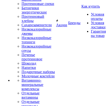
Протеиновые снеки
Как купить
Батончики
энергетические
Условия
Протеиновый
оплаты
хлебцы
Бренды
Условия
Сахарозаменители
Акции
доставки
Низкокалорийные
Гарантия
джемы
на товар
Низкокалорийные
топинги
Низкокалорийные
соусы
Печенье
протеиновое
Шоколад
Напитки
Подарочные наборы
Молочные коктейли
Витаминно-
минеральные
комплексы
Отдельные
витамины
Отдельные
минералы