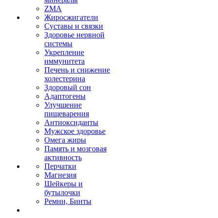
ZMA
Жиросжигатели
Суставы и связки
Здоровье нервной
системы
Укрепление
иммунитета
Печень и снижение
холестерина
Здоровый сон
Адаптогены
Улучшение
пищеварения
Антиоксиданты
Мужское здоровье
Омега жиры
Память и мозговая
активность
Перчатки
Магнезия
Шейкеры и
бутылочки
Ремни, Бинты