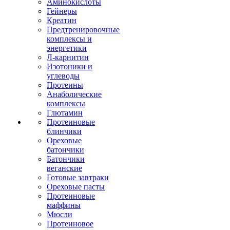
Аминокислоты
Гейнеры
Креатин
Предтренировочные
комплексы и
энергетики
Л-карнитин
Изотоники и
углеводы
Протеины
Анаболические
комплексы
Глютамин
Протеиновые
блинчики
Ореховые
батончики
Батончики
веганские
Готовые завтраки
Ореховые пасты
Протеиновые
маффины
Мюсли
Протеиновое