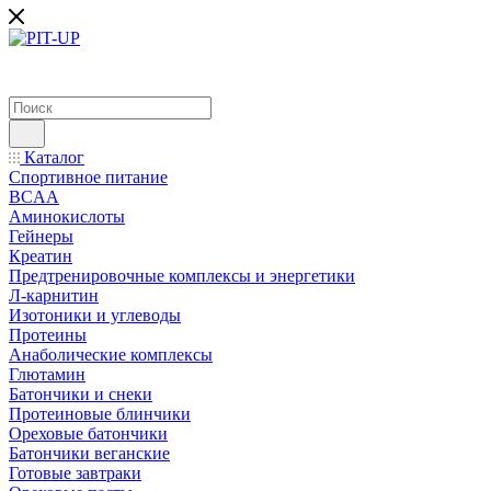
Каталог
Спортивное питание
BCAA
Аминокислоты
Гейнеры
Креатин
Предтренировочные комплексы и энергетики
Л-карнитин
Изотоники и углеводы
Протеины
Анаболические комплексы
Глютамин
Батончики и снеки
Протеиновые блинчики
Ореховые батончики
Батончики веганские
Готовые завтраки