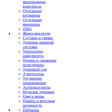
минеральные
комплексы
Отдельные
витамины
Отдельные
минералы
ZMA
Жиросжигатели
Суставы и связки
Здоровье нервной
системы
Укрепление
иммунитета
Печень и снижение
холестерина
Здоровый сон
Адаптогены
Улучшение
пищеварения
Антиоксиданты
Мужское здоровье
Омега жиры
Память и мозговая
активность
Перчатки