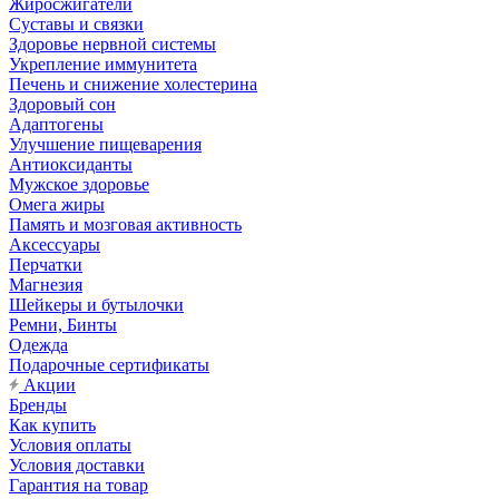
Жиросжигатели
Суставы и связки
Здоровье нервной системы
Укрепление иммунитета
Печень и снижение холестерина
Здоровый сон
Адаптогены
Улучшение пищеварения
Антиоксиданты
Мужское здоровье
Омега жиры
Память и мозговая активность
Аксессуары
Перчатки
Магнезия
Шейкеры и бутылочки
Ремни, Бинты
Одежда
Подарочные сертификаты
Акции
Бренды
Как купить
Условия оплаты
Условия доставки
Гарантия на товар