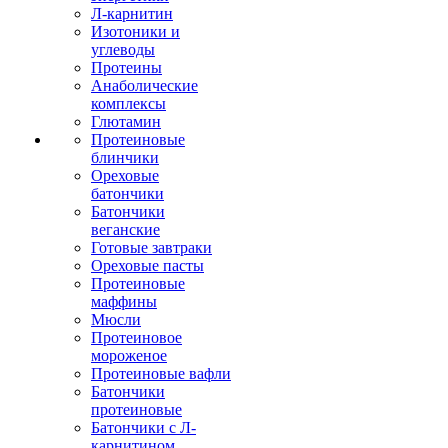
Л-карнитин
Изотоники и
углеводы
Протеины
Анаболические
комплексы
Глютамин
Протеиновые
блинчики
Ореховые
батончики
Батончики
веганские
Готовые завтраки
Ореховые пасты
Протеиновые
маффины
Мюсли
Протеиновое
мороженое
Протеиновые вафли
Батончики
протеиновые
Батончики с Л-
карнитином