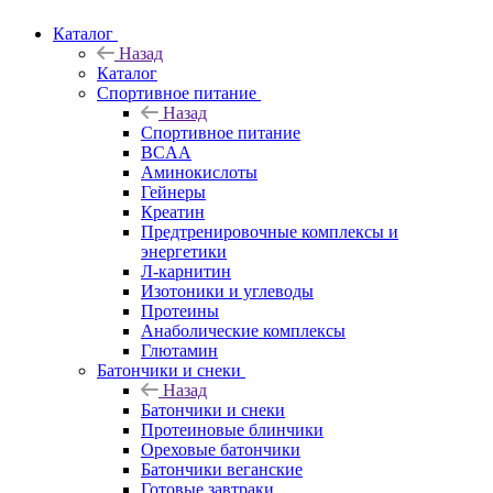
Каталог
Назад
Каталог
Спортивное питание
Назад
Спортивное питание
BCAA
Аминокислоты
Гейнеры
Креатин
Предтренировочные комплексы и
энергетики
Л-карнитин
Изотоники и углеводы
Протеины
Анаболические комплексы
Глютамин
Батончики и снеки
Назад
Батончики и снеки
Протеиновые блинчики
Ореховые батончики
Батончики веганские
Готовые завтраки