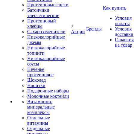
Протеиновые снеки
Как купить
Батончики
энергетические
Условия
Протеиновый
оплаты
хлебцы
Бренды
Условия
Сахарозаменители
Акции
доставки
Низкокалорийные
Гарантия
джемы
на товар
Низкокалорийные
топинги
Низкокалорийные
соусы
Печенье
протеиновое
Шоколад
Напитки
Подарочные наборы
Молочные коктейли
Витаминно-
минеральные
комплексы
Отдельные
витамины
Отдельные
минералы