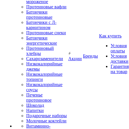
мороженое
Протеиновые вафли
Батончики
протеиновые
Батончики с Л-
карнитином
Протеиновые снеки
Как купить
Батончики
энергетические
Условия
Протеиновый
оплаты
хлебцы
Бренды
Условия
Сахарозаменители
Акции
доставки
Низкокалорийные
Гарантия
джемы
на товар
Низкокалорийные
топинги
Низкокалорийные
соусы
Печенье
протеиновое
Шоколад
Напитки
Подарочные наборы
Молочные коктейли
Витаминно-