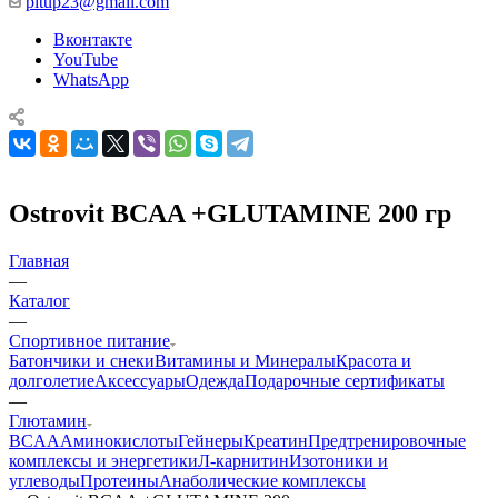
pitup23@gmail.com
Вконтакте
YouTube
WhatsApp
Ostrovit BCAA +GLUTAMINE 200 гр
Главная
—
Каталог
—
Спортивное питание
Батончики и снеки
Витамины и Минералы
Красота и
долголетие
Аксессуары
Одежда
Подарочные сертификаты
—
Глютамин
BCAA
Аминокислоты
Гейнеры
Креатин
Предтренировочные
комплексы и энергетики
Л-карнитин
Изотоники и
углеводы
Протеины
Анаболические комплексы