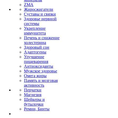
ZMA
Жиросжигатели
Суставы и связки
Здоровье нервной
системы
Укрепление
иммунитета
Печень и снижение
холестерина
Здоровый сон
Адаптогены
Улучшение
пищеварения
Антиоксиданты
Мужское здоровье
Омега жиры
Память и мозговая
активность
Перчатки
Магнезия
Шейкеры и
бутылочки
Ремни, Бинты