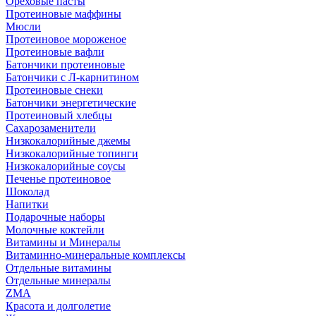
Ореховые пасты
Протеиновые маффины
Мюсли
Протеиновое мороженое
Протеиновые вафли
Батончики протеиновые
Батончики с Л-карнитином
Протеиновые снеки
Батончики энергетические
Протеиновый хлебцы
Сахарозаменители
Низкокалорийные джемы
Низкокалорийные топинги
Низкокалорийные соусы
Печенье протеиновое
Шоколад
Напитки
Подарочные наборы
Молочные коктейли
Витамины и Минералы
Витаминно-минеральные комплексы
Отдельные витамины
Отдельные минералы
ZMA
Красота и долголетие