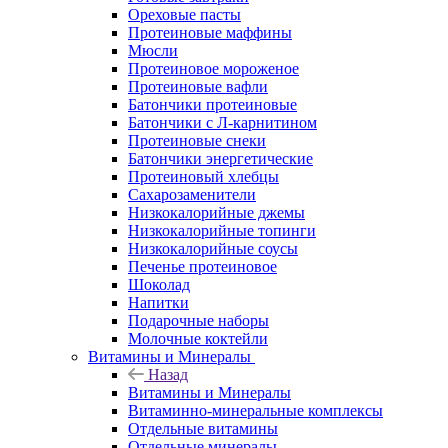
Ореховые пасты
Протеиновые маффины
Мюсли
Протеиновое мороженое
Протеиновые вафли
Батончики протеиновые
Батончики с Л-карнитином
Протеиновые снеки
Батончики энергетические
Протеиновый хлебцы
Сахарозаменители
Низкокалорийные джемы
Низкокалорийные топинги
Низкокалорийные соусы
Печенье протеиновое
Шоколад
Напитки
Подарочные наборы
Молочные коктейли
Витамины и Минералы
Назад
Витамины и Минералы
Витаминно-минеральные комплексы
Отдельные витамины
Отдельные минералы