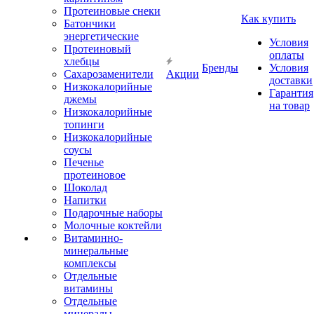
Протеиновые снеки
Как купить
Батончики
энергетические
Условия
Протеиновый
оплаты
хлебцы
Бренды
Условия
Сахарозаменители
Акции
доставки
Низкокалорийные
Гарантия
джемы
на товар
Низкокалорийные
топинги
Низкокалорийные
соусы
Печенье
протеиновое
Шоколад
Напитки
Подарочные наборы
Молочные коктейли
Витаминно-
минеральные
комплексы
Отдельные
витамины
Отдельные
минералы