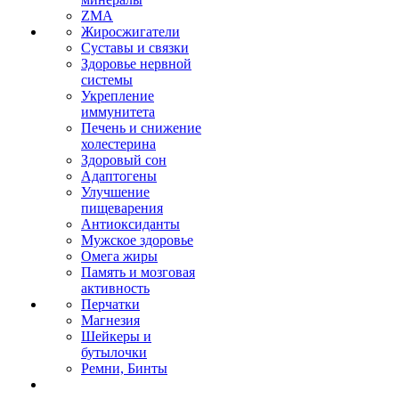
ZMA
Жиросжигатели
Суставы и связки
Здоровье нервной
системы
Укрепление
иммунитета
Печень и снижение
холестерина
Здоровый сон
Адаптогены
Улучшение
пищеварения
Антиоксиданты
Мужское здоровье
Омега жиры
Память и мозговая
активность
Перчатки
Магнезия
Шейкеры и
бутылочки
Ремни, Бинты