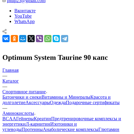
pitup23@gmail.com
Вконтакте
YouTube
WhatsApp
Optimum System Taurine 90 капс
Главная
—
Каталог
—
Спортивное питание
Батончики и снеки
Витамины и Минералы
Красота и
долголетие
Аксессуары
Одежда
Подарочные сертификаты
—
Аминокислоты
BCAA
Гейнеры
Креатин
Предтренировочные комплексы и
энергетики
Л-карнитин
Изотоники и
углеводы
Протеины
Анаболические комплексы
Глютамин