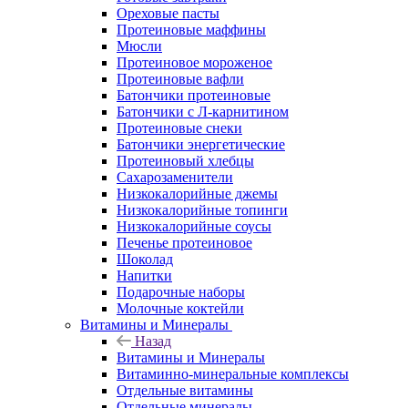
Ореховые пасты
Протеиновые маффины
Мюсли
Протеиновое мороженое
Протеиновые вафли
Батончики протеиновые
Батончики с Л-карнитином
Протеиновые снеки
Батончики энергетические
Протеиновый хлебцы
Сахарозаменители
Низкокалорийные джемы
Низкокалорийные топинги
Низкокалорийные соусы
Печенье протеиновое
Шоколад
Напитки
Подарочные наборы
Молочные коктейли
Витамины и Минералы
Назад
Витамины и Минералы
Витаминно-минеральные комплексы
Отдельные витамины
Отдельные минералы