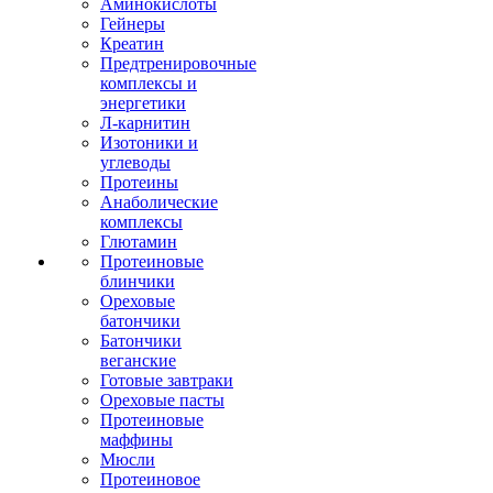
Аминокислоты
Гейнеры
Креатин
Предтренировочные
комплексы и
энергетики
Л-карнитин
Изотоники и
углеводы
Протеины
Анаболические
комплексы
Глютамин
Протеиновые
блинчики
Ореховые
батончики
Батончики
веганские
Готовые завтраки
Ореховые пасты
Протеиновые
маффины
Мюсли
Протеиновое