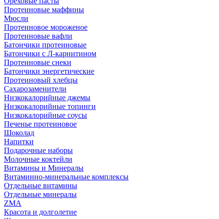
Ореховые пасты
Протеиновые маффины
Мюсли
Протеиновое мороженое
Протеиновые вафли
Батончики протеиновые
Батончики с Л-карнитином
Протеиновые снеки
Батончики энергетические
Протеиновый хлебцы
Сахарозаменители
Низкокалорийные джемы
Низкокалорийные топинги
Низкокалорийные соусы
Печенье протеиновое
Шоколад
Напитки
Подарочные наборы
Молочные коктейли
Витамины и Минералы
Витаминно-минеральные комплексы
Отдельные витамины
Отдельные минералы
ZMA
Красота и долголетие