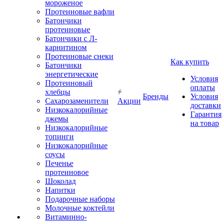
мороженое
Протеиновые вафли
Батончики
протеиновые
Батончики с Л-
карнитином
Протеиновые снеки
Как купить
Батончики
энергетические
Условия
Протеиновый
оплаты
хлебцы
Бренды
Условия
Сахарозаменители
Акции
доставки
Низкокалорийные
Гарантия
джемы
на товар
Низкокалорийные
топинги
Низкокалорийные
соусы
Печенье
протеиновое
Шоколад
Напитки
Подарочные наборы
Молочные коктейли
Витаминно-