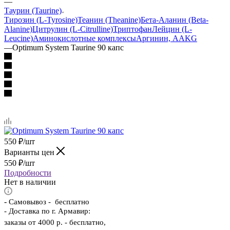
—
Таурин (Taurine)
Тирозин (L-Tyrosine)
Теанин (Theanine)
Бета-Аланин (Beta-
Alanine)
Цитрулин (L-Citrulline)
Триптофан
Лейцин (L-
Leucine)
Аминокислотные комплексы
Аргинин, AAKG
—
Optimum System Taurine 90 капс
550
₽
/шт
Варианты цен
550
₽
/шт
Подробности
Нет в наличии
-
Самовывоз - бесплатно
- Доставка по г. Армавир:
заказы от 4000 р. - бесплатно,