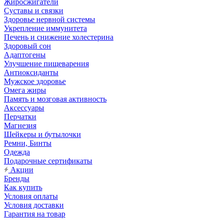
Жиросжигатели
Суставы и связки
Здоровье нервной системы
Укрепление иммунитета
Печень и снижение холестерина
Здоровый сон
Адаптогены
Улучшение пищеварения
Антиоксиданты
Мужское здоровье
Омега жиры
Память и мозговая активность
Аксессуары
Перчатки
Магнезия
Шейкеры и бутылочки
Ремни, Бинты
Одежда
Подарочные сертификаты
Акции
Бренды
Как купить
Условия оплаты
Условия доставки
Гарантия на товар