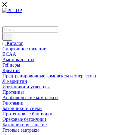
Каталог
Спортивное питание
BCAA
Аминокислоты
Гейнеры
Креатин
Предтренировочные комплексы и энергетики
Л-карнитин
Изотоники и углеводы
Протеины
Анаболические комплексы
Глютамин
Батончики и снеки
Протеиновые блинчики
Ореховые батончики
Батончики веганские
Готовые завтраки