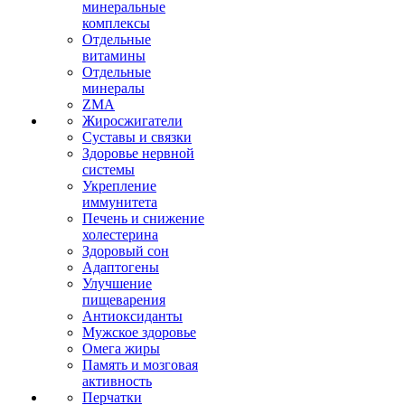
минеральные
комплексы
Отдельные
витамины
Отдельные
минералы
ZMA
Жиросжигатели
Суставы и связки
Здоровье нервной
системы
Укрепление
иммунитета
Печень и снижение
холестерина
Здоровый сон
Адаптогены
Улучшение
пищеварения
Антиоксиданты
Мужское здоровье
Омега жиры
Память и мозговая
активность
Перчатки