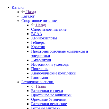
Каталог
Назад
Каталог
Спортивное питание
Назад
Спортивное питание
BCAA
Аминокислоты
Гейнеры
Креатин
Предтренировочные комплексы и
энергетики
Л-карнитин
Изотоники и углеводы
Протеины
Анаболические комплексы
Глютамин
Батончики и снеки
Назад
Батончики и снеки
Протеиновые блинчики
Ореховые батончики
Батончики веганские
Готовые завтраки