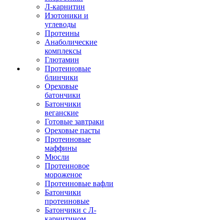
Л-карнитин
Изотоники и
углеводы
Протеины
Анаболические
комплексы
Глютамин
Протеиновые
блинчики
Ореховые
батончики
Батончики
веганские
Готовые завтраки
Ореховые пасты
Протеиновые
маффины
Мюсли
Протеиновое
мороженое
Протеиновые вафли
Батончики
протеиновые
Батончики с Л-
карнитином