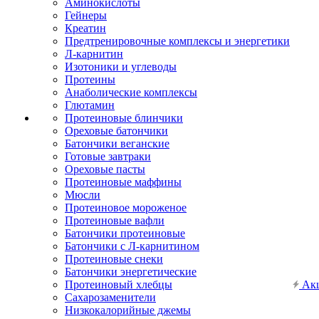
Аминокислоты
Гейнеры
Креатин
Предтренировочные комплексы и энергетики
Л-карнитин
Изотоники и углеводы
Протеины
Анаболические комплексы
Глютамин
Протеиновые блинчики
Ореховые батончики
Батончики веганские
Готовые завтраки
Ореховые пасты
Протеиновые маффины
Мюсли
Протеиновое мороженое
Протеиновые вафли
Батончики протеиновые
Батончики с Л-карнитином
Протеиновые снеки
Батончики энергетические
Протеиновый хлебцы
Ак
Сахарозаменители
Низкокалорийные джемы