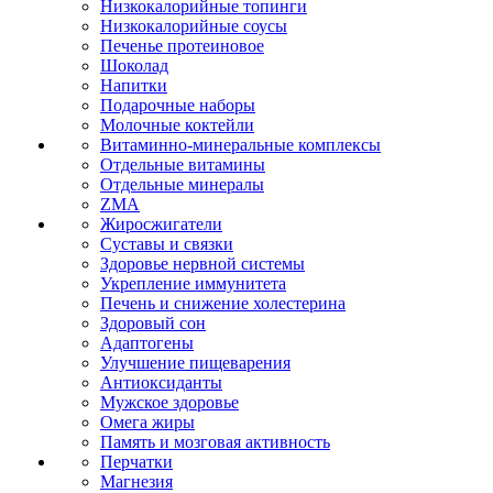
Низкокалорийные топинги
Низкокалорийные соусы
Печенье протеиновое
Шоколад
Напитки
Подарочные наборы
Молочные коктейли
Витаминно-минеральные комплексы
Отдельные витамины
Отдельные минералы
ZMA
Жиросжигатели
Суставы и связки
Здоровье нервной системы
Укрепление иммунитета
Печень и снижение холестерина
Здоровый сон
Адаптогены
Улучшение пищеварения
Антиоксиданты
Мужское здоровье
Омега жиры
Память и мозговая активность
Перчатки
Магнезия