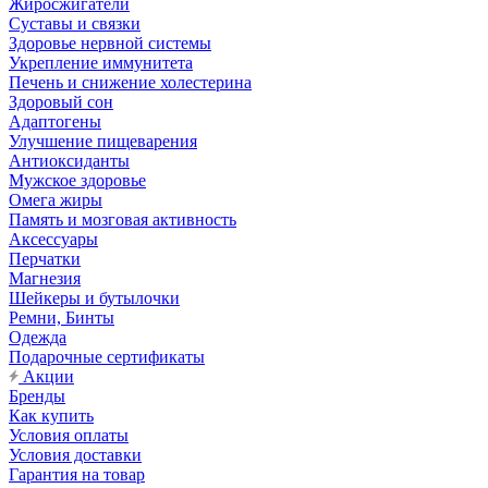
Жиросжигатели
Суставы и связки
Здоровье нервной системы
Укрепление иммунитета
Печень и снижение холестерина
Здоровый сон
Адаптогены
Улучшение пищеварения
Антиоксиданты
Мужское здоровье
Омега жиры
Память и мозговая активность
Аксессуары
Перчатки
Магнезия
Шейкеры и бутылочки
Ремни, Бинты
Одежда
Подарочные сертификаты
Акции
Бренды
Как купить
Условия оплаты
Условия доставки
Гарантия на товар