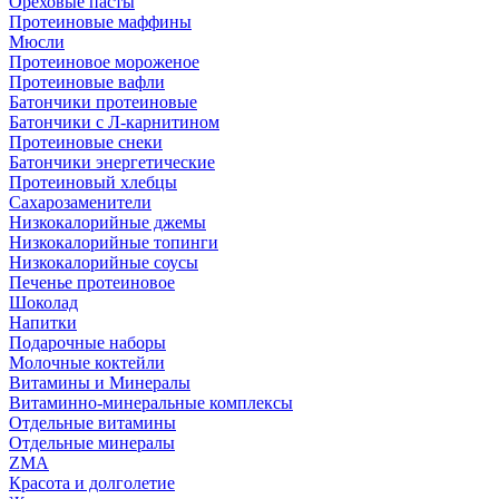
Ореховые пасты
Протеиновые маффины
Мюсли
Протеиновое мороженое
Протеиновые вафли
Батончики протеиновые
Батончики с Л-карнитином
Протеиновые снеки
Батончики энергетические
Протеиновый хлебцы
Сахарозаменители
Низкокалорийные джемы
Низкокалорийные топинги
Низкокалорийные соусы
Печенье протеиновое
Шоколад
Напитки
Подарочные наборы
Молочные коктейли
Витамины и Минералы
Витаминно-минеральные комплексы
Отдельные витамины
Отдельные минералы
ZMA
Красота и долголетие