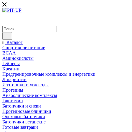
Каталог
Спортивное питание
BCAA
Аминокислоты
Гейнеры
Креатин
Предтренировочные комплексы и энергетики
Л-карнитин
Изотоники и углеводы
Протеины
Анаболические комплексы
Глютамин
Батончики и снеки
Протеиновые блинчики
Ореховые батончики
Батончики веганские
Готовые завтраки