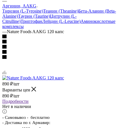
—
Аргинин, AAKG
Тирозин (L-Tyrosine)
Теанин (Theanine)
Бета-Аланин (Beta-
Alanine)
Таурин (Taurine)
Цитрулин (L-
Citrulline)
Триптофан
Лейцин (L-Leucine)
Аминокислотные
комплексы
—
Nature Foods AAKG 120 капс
890
₽
/шт
Варианты цен
890
₽
/шт
Подробности
Нет в наличии
-
Самовывоз - бесплатно
- Доставка по г. Армавир: