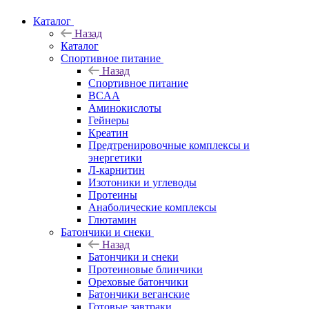
Каталог
Назад
Каталог
Спортивное питание
Назад
Спортивное питание
BCAA
Аминокислоты
Гейнеры
Креатин
Предтренировочные комплексы и
энергетики
Л-карнитин
Изотоники и углеводы
Протеины
Анаболические комплексы
Глютамин
Батончики и снеки
Назад
Батончики и снеки
Протеиновые блинчики
Ореховые батончики
Батончики веганские
Готовые завтраки