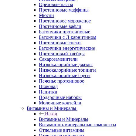
Ореховые пасты
Протеиновые маффины
Мюсли
Протеиновое мороженое
Протеиновые вафли
Батончики протеиновые
Батончики с Л-карнитином
Протеиновые снеки
Батончики энергетические
Протеиновый хлебцы
Сахарозаменители
Низкокалорийные джемы
Низкокалорийные топинги
Низкокалорийные соусы
Печенье протеиновое
Шоколад
Напитки
Подарочные наборы
Молочные коктейли
Витамины и Минералы
Назад
Витамины и Минералы
Витаминно-минеральные комплексы
Отдельные витамины
Отдельные минералы