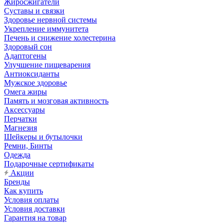
Жиросжигатели
Суставы и связки
Здоровье нервной системы
Укрепление иммунитета
Печень и снижение холестерина
Здоровый сон
Адаптогены
Улучшение пищеварения
Антиоксиданты
Мужское здоровье
Омега жиры
Память и мозговая активность
Аксессуары
Перчатки
Магнезия
Шейкеры и бутылочки
Ремни, Бинты
Одежда
Подарочные сертификаты
Акции
Бренды
Как купить
Условия оплаты
Условия доставки
Гарантия на товар