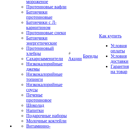
мороженое
Протеиновые вафли
Батончики
протеиновые
Батончики с Л-
карнитином
Протеиновые снеки
Как купить
Батончики
энергетические
Условия
Протеиновый
оплаты
хлебцы
Бренды
Условия
Сахарозаменители
Акции
доставки
Низкокалорийные
Гарантия
джемы
на товар
Низкокалорийные
топинги
Низкокалорийные
соусы
Печенье
протеиновое
Шоколад
Напитки
Подарочные наборы
Молочные коктейли
Витаминно-