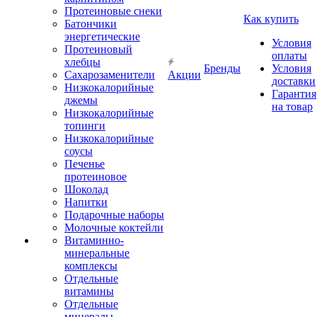
Протеиновые снеки
Как купить
Батончики
энергетические
Условия
Протеиновый
оплаты
хлебцы
Бренды
Условия
Сахарозаменители
Акции
доставки
Низкокалорийные
Гарантия
джемы
на товар
Низкокалорийные
топинги
Низкокалорийные
соусы
Печенье
протеиновое
Шоколад
Напитки
Подарочные наборы
Молочные коктейли
Витаминно-
минеральные
комплексы
Отдельные
витамины
Отдельные
минералы