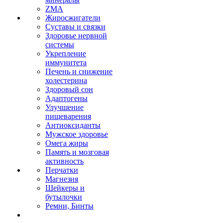
ZMA
Жиросжигатели
Суставы и связки
Здоровье нервной
системы
Укрепление
иммунитета
Печень и снижение
холестерина
Здоровый сон
Адаптогены
Улучшение
пищеварения
Антиоксиданты
Мужское здоровье
Омега жиры
Память и мозговая
активность
Перчатки
Магнезия
Шейкеры и
бутылочки
Ремни, Бинты