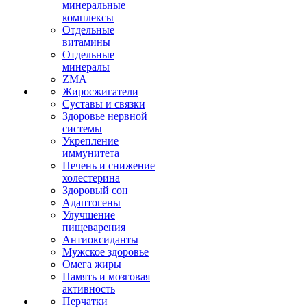
минеральные
комплексы
Отдельные
витамины
Отдельные
минералы
ZMA
Жиросжигатели
Суставы и связки
Здоровье нервной
системы
Укрепление
иммунитета
Печень и снижение
холестерина
Здоровый сон
Адаптогены
Улучшение
пищеварения
Антиоксиданты
Мужское здоровье
Омега жиры
Память и мозговая
активность
Перчатки