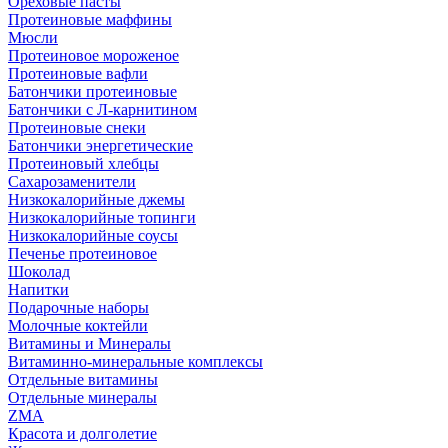
Ореховые пасты
Протеиновые маффины
Мюсли
Протеиновое мороженое
Протеиновые вафли
Батончики протеиновые
Батончики с Л-карнитином
Протеиновые снеки
Батончики энергетические
Протеиновый хлебцы
Сахарозаменители
Низкокалорийные джемы
Низкокалорийные топинги
Низкокалорийные соусы
Печенье протеиновое
Шоколад
Напитки
Подарочные наборы
Молочные коктейли
Витамины и Минералы
Витаминно-минеральные комплексы
Отдельные витамины
Отдельные минералы
ZMA
Красота и долголетие