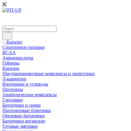
Каталог
Спортивное питание
BCAA
Аминокислоты
Гейнеры
Креатин
Предтренировочные комплексы и энергетики
Л-карнитин
Изотоники и углеводы
Протеины
Анаболические комплексы
Глютамин
Батончики и снеки
Протеиновые блинчики
Ореховые батончики
Батончики веганские
Готовые завтраки