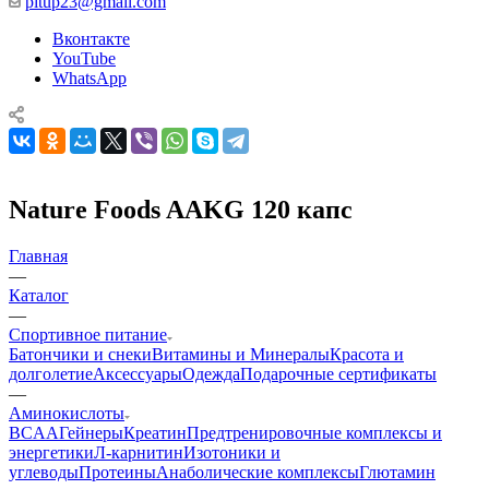
pitup23@gmail.com
Вконтакте
YouTube
WhatsApp
Nature Foods AAKG 120 капс
Главная
—
Каталог
—
Спортивное питание
Батончики и снеки
Витамины и Минералы
Красота и
долголетие
Аксессуары
Одежда
Подарочные сертификаты
—
Аминокислоты
BCAA
Гейнеры
Креатин
Предтренировочные комплексы и
энергетики
Л-карнитин
Изотоники и
углеводы
Протеины
Анаболические комплексы
Глютамин