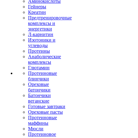
Аминокислоты
Гейнеры
Креатин
Предтренировочные
комплексы и
энергетики
Л-карнитин
Изотоники и
углеводы
Протеины
Анаболические
комплексы
Глютамин
Протеиновые
блинчики
Ореховые
батончики
Батончики
веганские
Готовые завтраки
Ореховые пасты
Протеиновые
маффины
Мюсли
Протеиновое