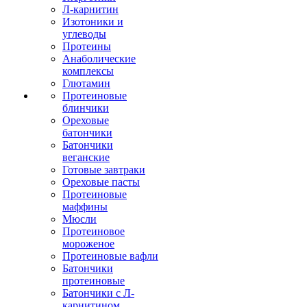
Л-карнитин
Изотоники и
углеводы
Протеины
Анаболические
комплексы
Глютамин
Протеиновые
блинчики
Ореховые
батончики
Батончики
веганские
Готовые завтраки
Ореховые пасты
Протеиновые
маффины
Мюсли
Протеиновое
мороженое
Протеиновые вафли
Батончики
протеиновые
Батончики с Л-
карнитином