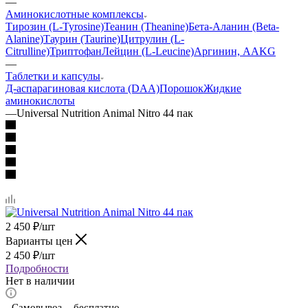
—
Аминокислотные комплексы
Тирозин (L-Tyrosine)
Теанин (Theanine)
Бета-Аланин (Beta-
Alanine)
Таурин (Taurine)
Цитрулин (L-
Citrulline)
Триптофан
Лейцин (L-Leucine)
Аргинин, AAKG
—
Таблетки и капсулы
Д-аспарагиновая кислота (DAA)
Порошок
Жидкие
аминокислоты
—
Universal Nutrition Animal Nitro 44 пак
2 450
₽
/шт
Варианты цен
2 450
₽
/шт
Подробности
Нет в наличии
-
Самовывоз - бесплатно