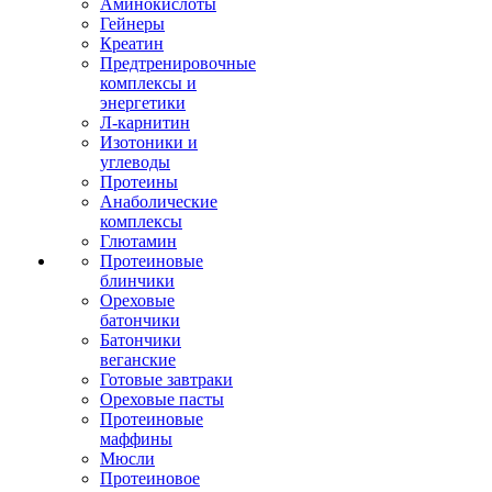
Аминокислоты
Гейнеры
Креатин
Предтренировочные
комплексы и
энергетики
Л-карнитин
Изотоники и
углеводы
Протеины
Анаболические
комплексы
Глютамин
Протеиновые
блинчики
Ореховые
батончики
Батончики
веганские
Готовые завтраки
Ореховые пасты
Протеиновые
маффины
Мюсли
Протеиновое