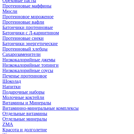
Ореховые пасты
Протеиновые маффины
Мюсли
Протеиновое мороженое
Протеиновые вафли
Батончики протеиновые
Батончики с Л-карнитином
Протеиновые снеки
Батончики энергетические
Протеиновый хлебцы
Сахарозаменители
Низкокалорийные джемы
Низкокалорийные топинги
Низкокалорийные соусы
Печенье протеиновое
Шоколад
Напитки
Подарочные наборы
Молочные коктейли
Витамины и Минералы
Витаминно-минеральные комплексы
Отдельные витамины
Отдельные минералы
ZMA
Красота и долголетие