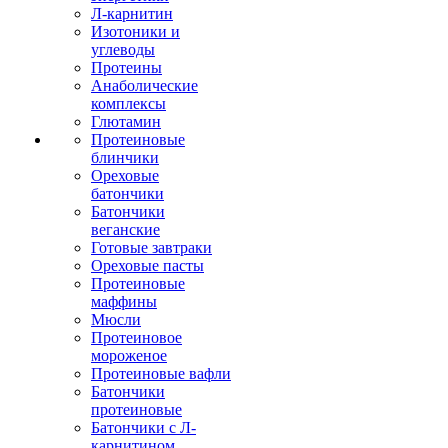
Л-карнитин
Изотоники и
углеводы
Протеины
Анаболические
комплексы
Глютамин
Протеиновые
блинчики
Ореховые
батончики
Батончики
веганские
Готовые завтраки
Ореховые пасты
Протеиновые
маффины
Мюсли
Протеиновое
мороженое
Протеиновые вафли
Батончики
протеиновые
Батончики с Л-
карнитином