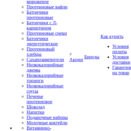
мороженое
Протеиновые вафли
Батончики
протеиновые
Батончики с Л-
карнитином
Протеиновые снеки
Как купить
Батончики
энергетические
Условия
Протеиновый
оплаты
хлебцы
Бренды
Условия
Сахарозаменители
Акции
доставки
Низкокалорийные
Гарантия
джемы
на товар
Низкокалорийные
топинги
Низкокалорийные
соусы
Печенье
протеиновое
Шоколад
Напитки
Подарочные наборы
Молочные коктейли
Витаминно-