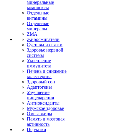
минеральные
комплексы
Отдельные
витамины
Отдельные
минералы
ZMA
Жиросжигатели
Суставы и связки
Здоровье нервной
системы
Укрепление
иммунитета
Печень и снижение
холестерина
Здоровый сон
Адаптогены
Улучшение
пищеварения
Антиоксиданты
Мужское здоровье
Омега жиры
Память и мозговая
активность
Перчатки