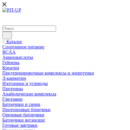
Каталог
Спортивное питание
BCAA
Аминокислоты
Гейнеры
Креатин
Предтренировочные комплексы и энергетики
Л-карнитин
Изотоники и углеводы
Протеины
Анаболические комплексы
Глютамин
Батончики и снеки
Протеиновые блинчики
Ореховые батончики
Батончики веганские
Готовые завтраки