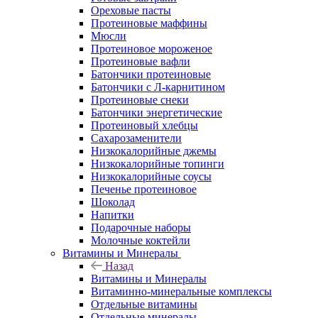
Ореховые пасты
Протеиновые маффины
Мюсли
Протеиновое мороженое
Протеиновые вафли
Батончики протеиновые
Батончики с Л-карнитином
Протеиновые снеки
Батончики энергетические
Протеиновый хлебцы
Сахарозаменители
Низкокалорийные джемы
Низкокалорийные топинги
Низкокалорийные соусы
Печенье протеиновое
Шоколад
Напитки
Подарочные наборы
Молочные коктейли
Витамины и Минералы
Назад
Витамины и Минералы
Витаминно-минеральные комплексы
Отдельные витамины
Отдельные минералы