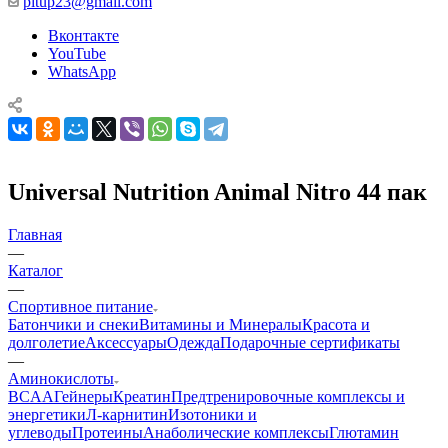
pitup23@gmail.com
Вконтакте
YouTube
WhatsApp
Universal Nutrition Animal Nitro 44 пак
Главная
—
Каталог
—
Спортивное питание
Батончики и снеки
Витамины и Минералы
Красота и
долголетие
Аксессуары
Одежда
Подарочные сертификаты
—
Аминокислоты
BCAA
Гейнеры
Креатин
Предтренировочные комплексы и
энергетики
Л-карнитин
Изотоники и
углеводы
Протеины
Анаболические комплексы
Глютамин