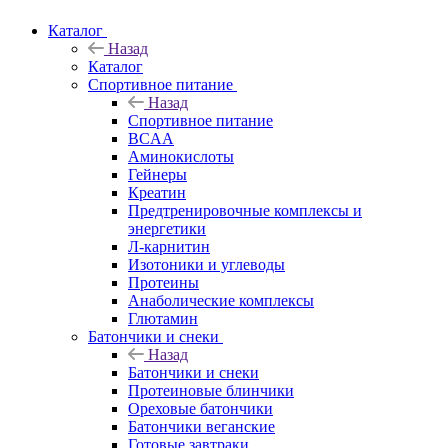
Каталог
Назад
Каталог
Спортивное питание
Назад
Спортивное питание
BCAA
Аминокислоты
Гейнеры
Креатин
Предтренировочные комплексы и
энергетики
Л-карнитин
Изотоники и углеводы
Протеины
Анаболические комплексы
Глютамин
Батончики и снеки
Назад
Батончики и снеки
Протеиновые блинчики
Ореховые батончики
Батончики веганские
Готовые завтраки