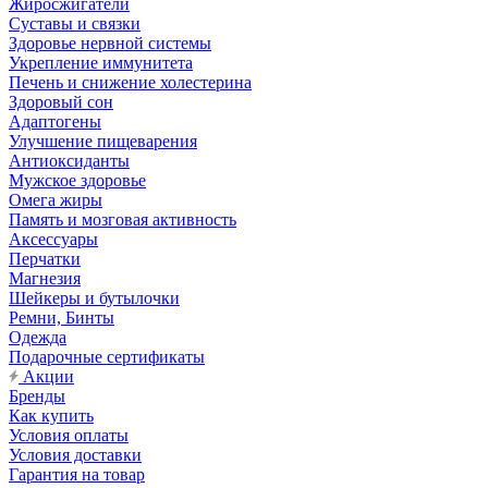
Жиросжигатели
Суставы и связки
Здоровье нервной системы
Укрепление иммунитета
Печень и снижение холестерина
Здоровый сон
Адаптогены
Улучшение пищеварения
Антиоксиданты
Мужское здоровье
Омега жиры
Память и мозговая активность
Аксессуары
Перчатки
Магнезия
Шейкеры и бутылочки
Ремни, Бинты
Одежда
Подарочные сертификаты
Акции
Бренды
Как купить
Условия оплаты
Условия доставки
Гарантия на товар