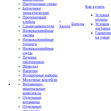
Протеиновые снеки
Как купить
Батончики
энергетические
Условия
Протеиновый
оплаты
хлебцы
Бренды
Условия
Сахарозаменители
Акции
доставки
Низкокалорийные
Гарантия
джемы
на товар
Низкокалорийные
топинги
Низкокалорийные
соусы
Печенье
протеиновое
Шоколад
Напитки
Подарочные наборы
Молочные коктейли
Витаминно-
минеральные
комплексы
Отдельные
витамины
Отдельные
минералы