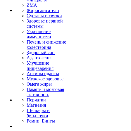
ZMA
Жиросжигатели
Суставы и связки
Здоровье нервной
системы
Укрепление
иммунитета
Печень и снижение
холестерина
Здоровый сон
Адаптогены
Улучшение
пищеварения
Антиоксиданты
Мужское здоровье
Омега жиры
Память и мозговая
активность
Перчатки
Магнезия
Шейкеры и
бутылочки
Ремни, Бинты