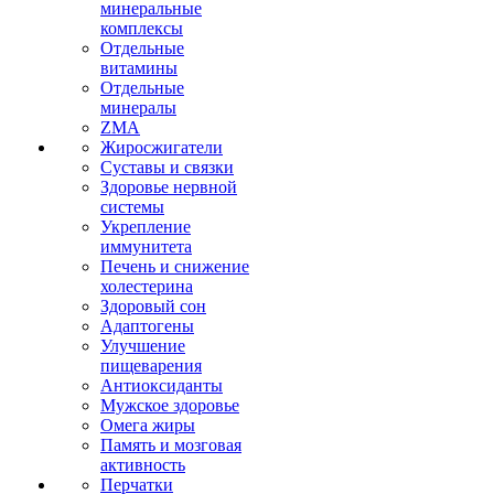
минеральные
комплексы
Отдельные
витамины
Отдельные
минералы
ZMA
Жиросжигатели
Суставы и связки
Здоровье нервной
системы
Укрепление
иммунитета
Печень и снижение
холестерина
Здоровый сон
Адаптогены
Улучшение
пищеварения
Антиоксиданты
Мужское здоровье
Омега жиры
Память и мозговая
активность
Перчатки