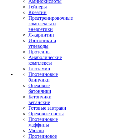
Аминокислоты
Гейнеры
Креатин
Предтренировочные
комплексы и
энергетики
Л-карнитин
Изотоники и
углеводы
Протеины
Анаболические
комплексы
Глютамин
Протеиновые
блинчики
Ореховые
батончики
Батончики
веганские
Готовые завтраки
Ореховые пасты
Протеиновые
маффины
Мюсли
Протеиновое