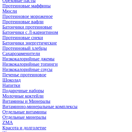
Ореховые пасты
Протеиновые маффины
Мюсли
Протеиновое мороженое
Протеиновые вафли
Батончики протеиновые
Батончики с Л-карнитином
Протеиновые снеки
Батончики энергетические
Протеиновый хлебцы
Сахарозаменители
Низкокалорийные джемы
Низкокалорийные топинги
Низкокалорийные соусы
Печенье протеиновое
Шоколад
Напитки
Подарочные наборы
Молочные коктейли
Витамины и Минералы
Витаминно-минеральные комплексы
Отдельные витамины
Отдельные минералы
ZMA
Красота и долголетие