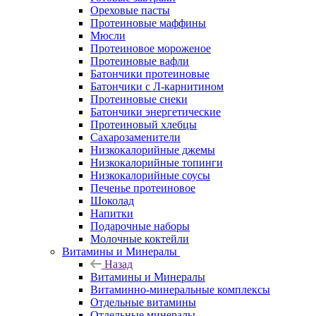
Ореховые пасты
Протеиновые маффины
Мюсли
Протеиновое мороженое
Протеиновые вафли
Батончики протеиновые
Батончики с Л-карнитином
Протеиновые снеки
Батончики энергетические
Протеиновый хлебцы
Сахарозаменители
Низкокалорийные джемы
Низкокалорийные топинги
Низкокалорийные соусы
Печенье протеиновое
Шоколад
Напитки
Подарочные наборы
Молочные коктейли
Витамины и Минералы
Назад
Витамины и Минералы
Витаминно-минеральные комплексы
Отдельные витамины
Отдельные минералы