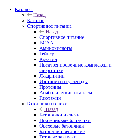
Каталог
Назад
Каталог
Спортивное питание
Назад
Спортивное питание
BCAA
Аминокислоты
Гейнеры
Креатин
Предтренировочные комплексы и
энергетики
Л-карнитин
Изотоники и углеводы
Протеины
Анаболические комплексы
Глютамин
Батончики и снеки
Назад
Батончики и снеки
Протеиновые блинчики
Ореховые батончики
Батончики веганские
Готовые завтраки