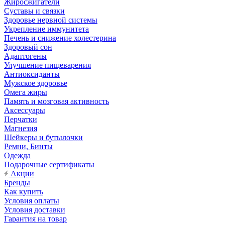
Жиросжигатели
Суставы и связки
Здоровье нервной системы
Укрепление иммунитета
Печень и снижение холестерина
Здоровый сон
Адаптогены
Улучшение пищеварения
Антиоксиданты
Мужское здоровье
Омега жиры
Память и мозговая активность
Аксессуары
Перчатки
Магнезия
Шейкеры и бутылочки
Ремни, Бинты
Одежда
Подарочные сертификаты
Акции
Бренды
Как купить
Условия оплаты
Условия доставки
Гарантия на товар