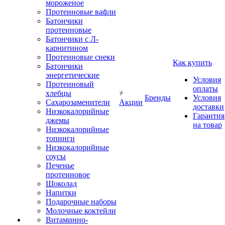
мороженое
Протеиновые вафли
Батончики
протеиновые
Батончики с Л-
карнитином
Протеиновые снеки
Как купить
Батончики
энергетические
Условия
Протеиновый
оплаты
хлебцы
Бренды
Условия
Сахарозаменители
Акции
доставки
Низкокалорийные
Гарантия
джемы
на товар
Низкокалорийные
топинги
Низкокалорийные
соусы
Печенье
протеиновое
Шоколад
Напитки
Подарочные наборы
Молочные коктейли
Витаминно-