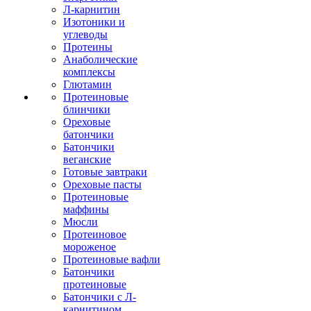
Л-карнитин
Изотоники и
углеводы
Протеины
Анаболические
комплексы
Глютамин
Протеиновые
блинчики
Ореховые
батончики
Батончики
веганские
Готовые завтраки
Ореховые пасты
Протеиновые
маффины
Мюсли
Протеиновое
мороженое
Протеиновые вафли
Батончики
протеиновые
Батончики с Л-
карнитином