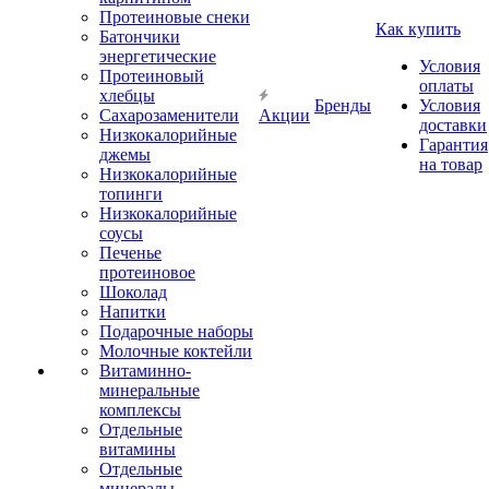
Протеиновые снеки
Как купить
Батончики
энергетические
Условия
Протеиновый
оплаты
хлебцы
Бренды
Условия
Сахарозаменители
Акции
доставки
Низкокалорийные
Гарантия
джемы
на товар
Низкокалорийные
топинги
Низкокалорийные
соусы
Печенье
протеиновое
Шоколад
Напитки
Подарочные наборы
Молочные коктейли
Витаминно-
минеральные
комплексы
Отдельные
витамины
Отдельные
минералы