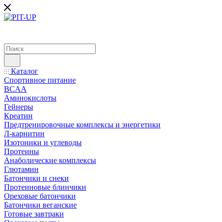
Каталог
Спортивное питание
BCAA
Аминокислоты
Гейнеры
Креатин
Предтренировочные комплексы и энергетики
Л-карнитин
Изотоники и углеводы
Протеины
Анаболические комплексы
Глютамин
Батончики и снеки
Протеиновые блинчики
Ореховые батончики
Батончики веганские
Готовые завтраки