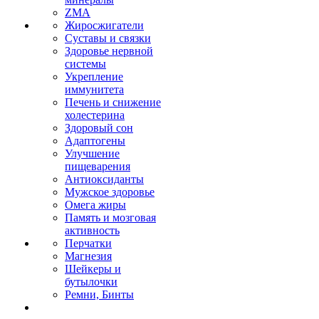
ZMA
Жиросжигатели
Суставы и связки
Здоровье нервной
системы
Укрепление
иммунитета
Печень и снижение
холестерина
Здоровый сон
Адаптогены
Улучшение
пищеварения
Антиоксиданты
Мужское здоровье
Омега жиры
Память и мозговая
активность
Перчатки
Магнезия
Шейкеры и
бутылочки
Ремни, Бинты