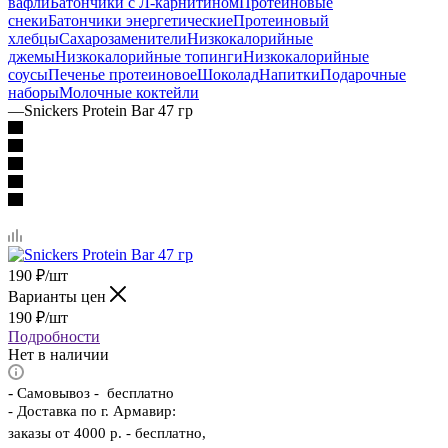
вафли
Батончики с Л-карнитином
Протеиновые
снеки
Батончики энергетические
Протеиновый
хлебцы
Сахарозаменители
Низкокалорийные
джемы
Низкокалорийные топинги
Низкокалорийные
соусы
Печенье протеиновое
Шоколад
Напитки
Подарочные
наборы
Молочные коктейли
—
Snickers Protein Bar 47 гр
190
₽
/шт
Варианты цен
190
₽
/шт
Подробности
Нет в наличии
-
Самовывоз - бесплатно
- Доставка по г. Армавир:
заказы от 4000 р. - бесплатно,