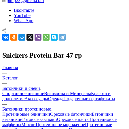
pitup23@gmail.com
Вконтакте
YouTube
WhatsApp
Snickers Protein Bar 47 гр
Главная
—
Каталог
—
Батончики и снеки
Спортивное питание
Витамины и Минералы
Красота и
долголетие
Аксессуары
Одежда
Подарочные сертификаты
—
Батончики протеиновые
Протеиновые блинчики
Ореховые батончики
Батончики
веганские
Готовые завтраки
Ореховые пасты
Протеиновые
маффины
Мюсли
Протеиновое мороженое
Протеиновые