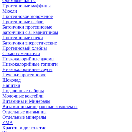
Ореховые пасты
Протеиновые маффины
Мюсли
Протеиновое мороженое
Протеиновые вафли
Батончики протеиновые
Батончики с Л-карнитином
Протеиновые снеки
Батончики энергетические
Протеиновый хлебцы
Сахарозаменители
Низкокалорийные джемы
Низкокалорийные топинги
Низкокалорийные соусы
Печенье протеиновое
Шоколад
Напитки
Подарочные наборы
Молочные коктейли
Витамины и Минералы
Витаминно-минеральные комплексы
Отдельные витамины
Отдельные минералы
ZMA
Красота и долголетие