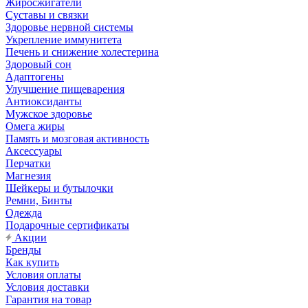
Жиросжигатели
Суставы и связки
Здоровье нервной системы
Укрепление иммунитета
Печень и снижение холестерина
Здоровый сон
Адаптогены
Улучшение пищеварения
Антиоксиданты
Мужское здоровье
Омега жиры
Память и мозговая активность
Аксессуары
Перчатки
Магнезия
Шейкеры и бутылочки
Ремни, Бинты
Одежда
Подарочные сертификаты
Акции
Бренды
Как купить
Условия оплаты
Условия доставки
Гарантия на товар