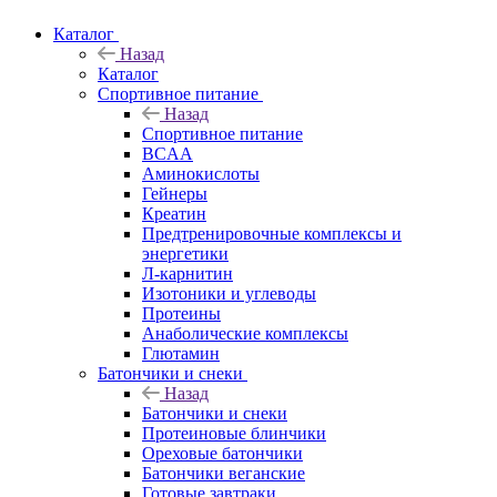
Каталог
Назад
Каталог
Спортивное питание
Назад
Спортивное питание
BCAA
Аминокислоты
Гейнеры
Креатин
Предтренировочные комплексы и
энергетики
Л-карнитин
Изотоники и углеводы
Протеины
Анаболические комплексы
Глютамин
Батончики и снеки
Назад
Батончики и снеки
Протеиновые блинчики
Ореховые батончики
Батончики веганские
Готовые завтраки