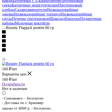
вафли
Батончики с Л-карнитином
Протеиновые
снеки
Батончики энергетические
Протеиновый
хлебцы
Сахарозаменители
Низкокалорийные
джемы
Низкокалорийные топинги
Низкокалорийные
соусы
Печенье протеиновое
Шоколад
Напитки
Подарочные
наборы
Молочные коктейли
—
Bounty Flapjack protein 60 гр
160
₽
/шт
Варианты цен
160
₽
/шт
Подробности
Нет в наличии
-
Самовывоз - бесплатно
- Доставка по г. Армавир:
заказы от 4000 р. - бесплатно,