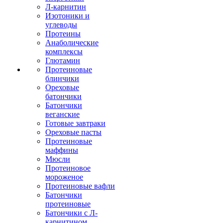
Л-карнитин
Изотоники и
углеводы
Протеины
Анаболические
комплексы
Глютамин
Протеиновые
блинчики
Ореховые
батончики
Батончики
веганские
Готовые завтраки
Ореховые пасты
Протеиновые
маффины
Мюсли
Протеиновое
мороженое
Протеиновые вафли
Батончики
протеиновые
Батончики с Л-
карнитином