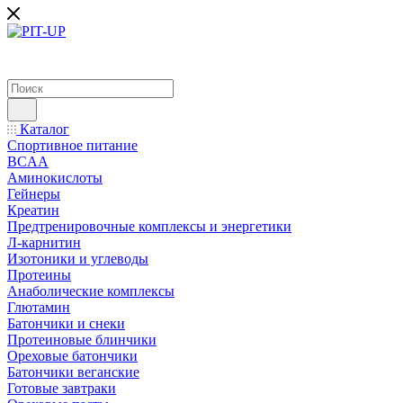
Каталог
Спортивное питание
BCAA
Аминокислоты
Гейнеры
Креатин
Предтренировочные комплексы и энергетики
Л-карнитин
Изотоники и углеводы
Протеины
Анаболические комплексы
Глютамин
Батончики и снеки
Протеиновые блинчики
Ореховые батончики
Батончики веганские
Готовые завтраки