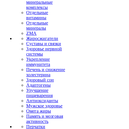
минеральные
комплексы
Отдельные
витамины
Отдельные
минералы
ZMA
Жиросжигатели
Суставы и связки
Здоровье нервной
системы
Укрепление
иммунитета
Печень и снижение
холестерина
Здоровый сон
Адаптогены
Улучшение
пищеварения
Антиоксиданты
Мужское здоровье
Омега жиры
Память и мозговая
активность
Перчатки