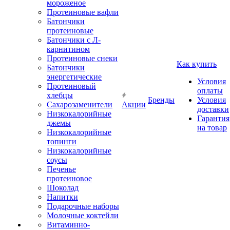
мороженое
Протеиновые вафли
Батончики
протеиновые
Батончики с Л-
карнитином
Протеиновые снеки
Как купить
Батончики
энергетические
Условия
Протеиновый
оплаты
хлебцы
Бренды
Условия
Сахарозаменители
Акции
доставки
Низкокалорийные
Гарантия
джемы
на товар
Низкокалорийные
топинги
Низкокалорийные
соусы
Печенье
протеиновое
Шоколад
Напитки
Подарочные наборы
Молочные коктейли
Витаминно-