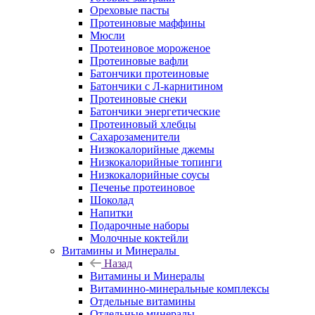
Ореховые пасты
Протеиновые маффины
Мюсли
Протеиновое мороженое
Протеиновые вафли
Батончики протеиновые
Батончики с Л-карнитином
Протеиновые снеки
Батончики энергетические
Протеиновый хлебцы
Сахарозаменители
Низкокалорийные джемы
Низкокалорийные топинги
Низкокалорийные соусы
Печенье протеиновое
Шоколад
Напитки
Подарочные наборы
Молочные коктейли
Витамины и Минералы
Назад
Витамины и Минералы
Витаминно-минеральные комплексы
Отдельные витамины
Отдельные минералы