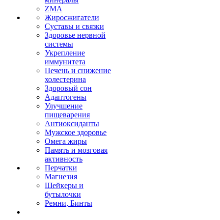
ZMA
Жиросжигатели
Суставы и связки
Здоровье нервной
системы
Укрепление
иммунитета
Печень и снижение
холестерина
Здоровый сон
Адаптогены
Улучшение
пищеварения
Антиоксиданты
Мужское здоровье
Омега жиры
Память и мозговая
активность
Перчатки
Магнезия
Шейкеры и
бутылочки
Ремни, Бинты