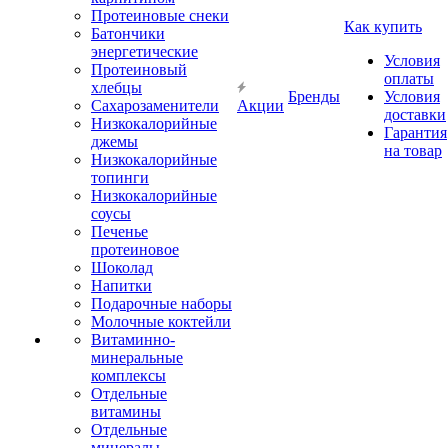
Протеиновые снеки
Как купить
Батончики
энергетические
Условия
Протеиновый
оплаты
хлебцы
Бренды
Условия
Сахарозаменители
Акции
доставки
Низкокалорийные
Гарантия
джемы
на товар
Низкокалорийные
топинги
Низкокалорийные
соусы
Печенье
протеиновое
Шоколад
Напитки
Подарочные наборы
Молочные коктейли
Витаминно-
минеральные
комплексы
Отдельные
витамины
Отдельные
минералы