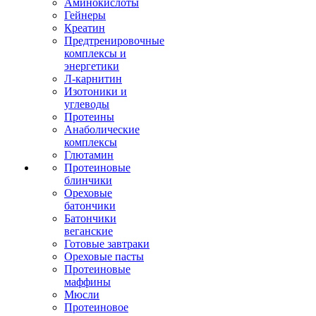
Аминокислоты
Гейнеры
Креатин
Предтренировочные
комплексы и
энергетики
Л-карнитин
Изотоники и
углеводы
Протеины
Анаболические
комплексы
Глютамин
Протеиновые
блинчики
Ореховые
батончики
Батончики
веганские
Готовые завтраки
Ореховые пасты
Протеиновые
маффины
Мюсли
Протеиновое