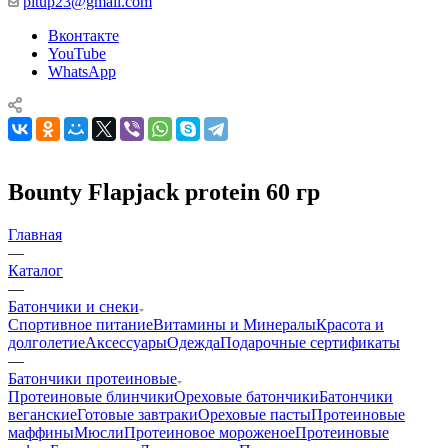
pitup23@gmail.com
Вконтакте
YouTube
WhatsApp
Bounty Flapjack protein 60 гр
Главная
—
Каталог
—
Батончики и снеки
Спортивное питание
Витамины и Минералы
Красота и
долголетие
Аксессуары
Одежда
Подарочные сертификаты
—
Батончики протеиновые
Протеиновые блинчики
Ореховые батончики
Батончики
веганские
Готовые завтраки
Ореховые пасты
Протеиновые
маффины
Мюсли
Протеиновое мороженое
Протеиновые