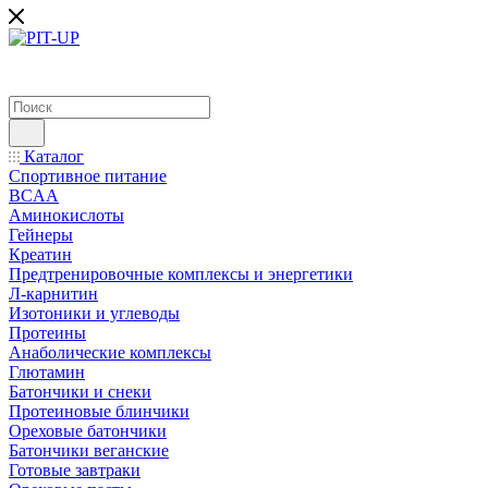
Каталог
Спортивное питание
BCAA
Аминокислоты
Гейнеры
Креатин
Предтренировочные комплексы и энергетики
Л-карнитин
Изотоники и углеводы
Протеины
Анаболические комплексы
Глютамин
Батончики и снеки
Протеиновые блинчики
Ореховые батончики
Батончики веганские
Готовые завтраки