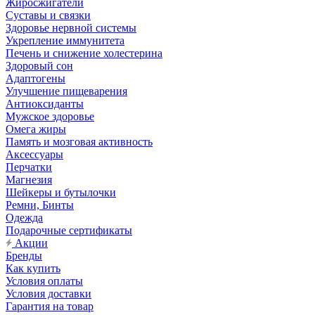
Жиросжигатели
Суставы и связки
Здоровье нервной системы
Укрепление иммунитета
Печень и снижение холестерина
Здоровый сон
Адаптогены
Улучшение пищеварения
Антиоксиданты
Мужское здоровье
Омега жиры
Память и мозговая активность
Аксессуары
Перчатки
Магнезия
Шейкеры и бутылочки
Ремни, Бинты
Одежда
Подарочные сертификаты
Акции
Бренды
Как купить
Условия оплаты
Условия доставки
Гарантия на товар