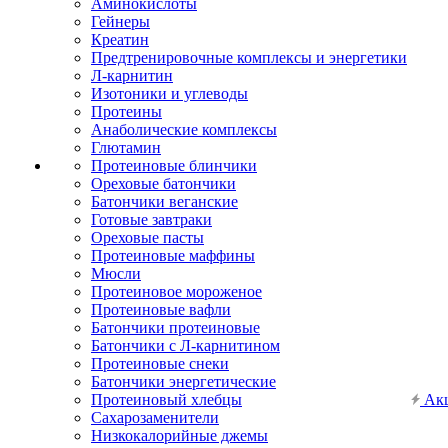
Аминокислоты
Гейнеры
Креатин
Предтренировочные комплексы и энергетики
Л-карнитин
Изотоники и углеводы
Протеины
Анаболические комплексы
Глютамин
Протеиновые блинчики
Ореховые батончики
Батончики веганские
Готовые завтраки
Ореховые пасты
Протеиновые маффины
Мюсли
Протеиновое мороженое
Протеиновые вафли
Батончики протеиновые
Батончики с Л-карнитином
Протеиновые снеки
Батончики энергетические
Протеиновый хлебцы
Ак
Сахарозаменители
Низкокалорийные джемы