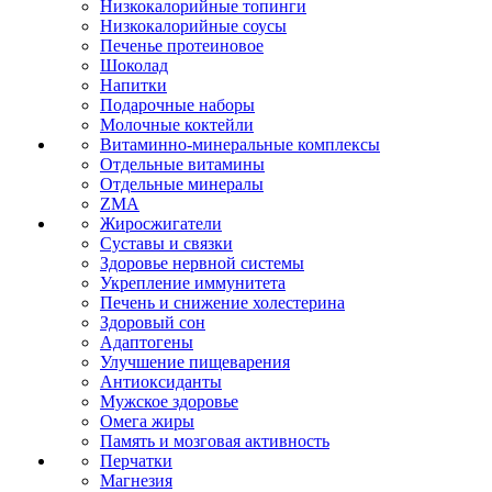
Низкокалорийные топинги
Низкокалорийные соусы
Печенье протеиновое
Шоколад
Напитки
Подарочные наборы
Молочные коктейли
Витаминно-минеральные комплексы
Отдельные витамины
Отдельные минералы
ZMA
Жиросжигатели
Суставы и связки
Здоровье нервной системы
Укрепление иммунитета
Печень и снижение холестерина
Здоровый сон
Адаптогены
Улучшение пищеварения
Антиоксиданты
Мужское здоровье
Омега жиры
Память и мозговая активность
Перчатки
Магнезия