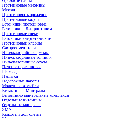
Ореховые пасты
Протеиновые маффины
Мюсли
Протеиновое мороженое
Протеиновые вафли
Батончики протеиновые
Батончики с Л-карнитином
Протеиновые снеки
Батончики энергетические
Протеиновый хлебцы
Сахарозаменители
Низкокалорийные джемы
Низкокалорийные топинги
Низкокалорийные соусы
Печенье протеиновое
Шоколад
Напитки
Подарочные наборы
Молочные коктейли
Витамины и Минералы
Витаминно-минеральные комплексы
Отдельные витамины
Отдельные минералы
ZMA
Красота и долголетие