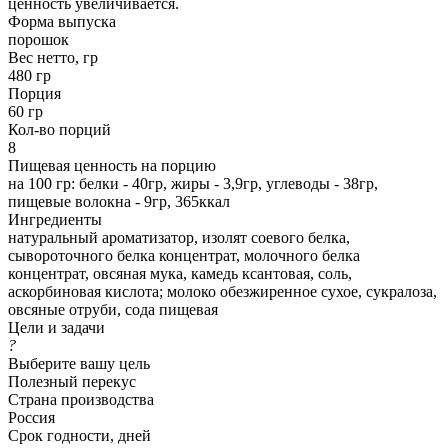
ценность увеличивается.
Форма выпуска
порошок
Вес нетто, гр
480 гр
Порция
60 гр
Кол-во порций
8
Пищевая ценность на порцию
на 100 гр: белки - 40гр, жиры - 3,9гр, углеводы - 38гр,
пищевые волокна - 9гр, 365ккал
Ингредиенты
натуральный ароматизатор, изолят соевого белка,
сывороточного белка концентрат, молочного белка
концентрат, овсяная мука, камедь ксантовая, соль,
аскорбиновая кислота; молоко обезжиренное сухое, сукралоза,
овсяные отруби, сода пищевая
Цели и задачи
?
Выберите вашу цель
Полезный перекус
Страна производства
Россия
Срок годности, дней