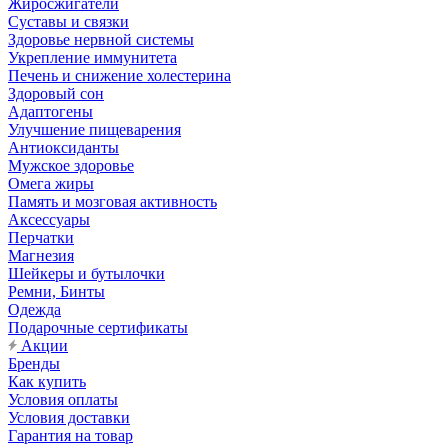
Жиросжигатели
Суставы и связки
Здоровье нервной системы
Укрепление иммунитета
Печень и снижение холестерина
Здоровый сон
Адаптогены
Улучшение пищеварения
Антиоксиданты
Мужское здоровье
Омега жиры
Память и мозговая активность
Аксессуары
Перчатки
Магнезия
Шейкеры и бутылочки
Ремни, Бинты
Одежда
Подарочные сертификаты
Акции
Бренды
Как купить
Условия оплаты
Условия доставки
Гарантия на товар