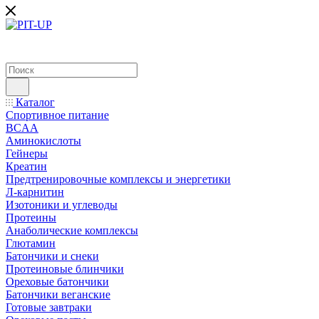
Каталог
Спортивное питание
BCAA
Аминокислоты
Гейнеры
Креатин
Предтренировочные комплексы и энергетики
Л-карнитин
Изотоники и углеводы
Протеины
Анаболические комплексы
Глютамин
Батончики и снеки
Протеиновые блинчики
Ореховые батончики
Батончики веганские
Готовые завтраки