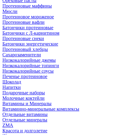
Ореховые пасты
Протеиновые маффины
Мюсли
Протеиновое мороженое
Протеиновые вафли
Батончики протеиновые
Батончики с Л-карнитином
Протеиновые снеки
Батончики энергетические
Протеиновый хлебцы
Сахарозаменители
Низкокалорийные джемы
Низкокалорийные топинги
Низкокалорийные соусы
Печенье протеиновое
Шоколад
Напитки
Подарочные наборы
Молочные коктейли
Витамины и Минералы
Витаминно-минеральные комплексы
Отдельные витамины
Отдельные минералы
ZMA
Красота и долголетие