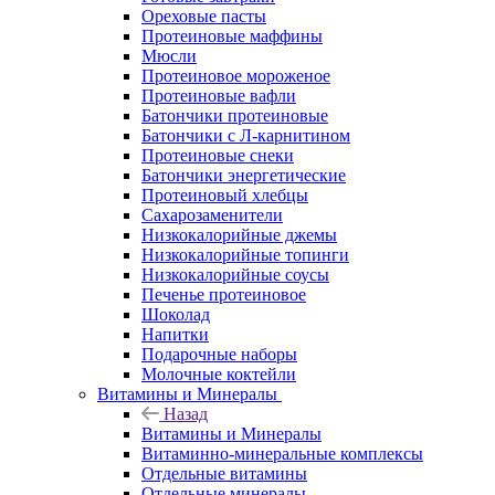
Ореховые пасты
Протеиновые маффины
Мюсли
Протеиновое мороженое
Протеиновые вафли
Батончики протеиновые
Батончики с Л-карнитином
Протеиновые снеки
Батончики энергетические
Протеиновый хлебцы
Сахарозаменители
Низкокалорийные джемы
Низкокалорийные топинги
Низкокалорийные соусы
Печенье протеиновое
Шоколад
Напитки
Подарочные наборы
Молочные коктейли
Витамины и Минералы
Назад
Витамины и Минералы
Витаминно-минеральные комплексы
Отдельные витамины
Отдельные минералы