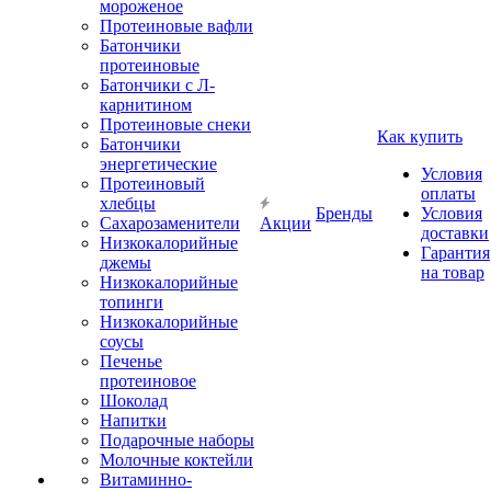
мороженое
Протеиновые вафли
Батончики
протеиновые
Батончики с Л-
карнитином
Протеиновые снеки
Как купить
Батончики
энергетические
Условия
Протеиновый
оплаты
хлебцы
Бренды
Условия
Сахарозаменители
Акции
доставки
Низкокалорийные
Гарантия
джемы
на товар
Низкокалорийные
топинги
Низкокалорийные
соусы
Печенье
протеиновое
Шоколад
Напитки
Подарочные наборы
Молочные коктейли
Витаминно-