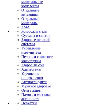
минеральные
комплексы
Отдельные
витамины
Отдельные
минералы
ZMA
Жиросжигатели
Суставы и связки
Здоровье нервной
системы
Укрепление
иммунитета
Печень и снижение
холестерина
Здоровый сон
Адаптогены
Улучшение
пищеварения
Антиоксиданты
Мужское здоровье
Омега жиры
Память и мозговая
активность
Перчатки