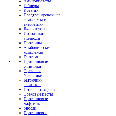
Аминокислоты
Гейнеры
Креатин
Предтренировочные
комплексы и
энергетики
Л-карнитин
Изотоники и
углеводы
Протеины
Анаболические
комплексы
Глютамин
Протеиновые
блинчики
Ореховые
батончики
Батончики
веганские
Готовые завтраки
Ореховые пасты
Протеиновые
маффины
Мюсли
Протеиновое