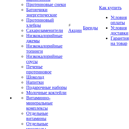
Протеиновые снеки
Как купить
Батончики
энергетические
Условия
Протеиновый
оплаты
хлебцы
Бренды
Условия
Сахарозаменители
Акции
доставки
Низкокалорийные
Гарантия
джемы
на товар
Низкокалорийные
топинги
Низкокалорийные
соусы
Печенье
протеиновое
Шоколад
Напитки
Подарочные наборы
Молочные коктейли
Витаминно-
минеральные
комплексы
Отдельные
витамины
Отдельные
минералы