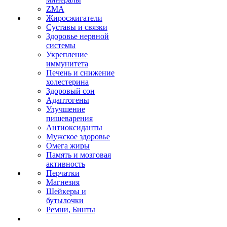
ZMA
Жиросжигатели
Суставы и связки
Здоровье нервной
системы
Укрепление
иммунитета
Печень и снижение
холестерина
Здоровый сон
Адаптогены
Улучшение
пищеварения
Антиоксиданты
Мужское здоровье
Омега жиры
Память и мозговая
активность
Перчатки
Магнезия
Шейкеры и
бутылочки
Ремни, Бинты