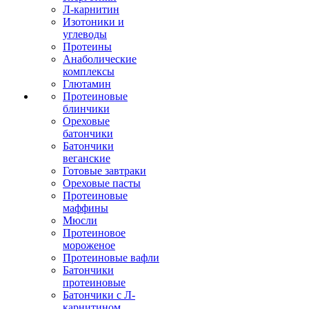
Л-карнитин
Изотоники и
углеводы
Протеины
Анаболические
комплексы
Глютамин
Протеиновые
блинчики
Ореховые
батончики
Батончики
веганские
Готовые завтраки
Ореховые пасты
Протеиновые
маффины
Мюсли
Протеиновое
мороженое
Протеиновые вафли
Батончики
протеиновые
Батончики с Л-
карнитином