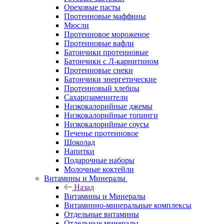
Ореховые пасты
Протеиновые маффины
Мюсли
Протеиновое мороженое
Протеиновые вафли
Батончики протеиновые
Батончики с Л-карнитином
Протеиновые снеки
Батончики энергетические
Протеиновый хлебцы
Сахарозаменители
Низкокалорийные джемы
Низкокалорийные топинги
Низкокалорийные соусы
Печенье протеиновое
Шоколад
Напитки
Подарочные наборы
Молочные коктейли
Витамины и Минералы
Назад
Витамины и Минералы
Витаминно-минеральные комплексы
Отдельные витамины
Отдельные минералы