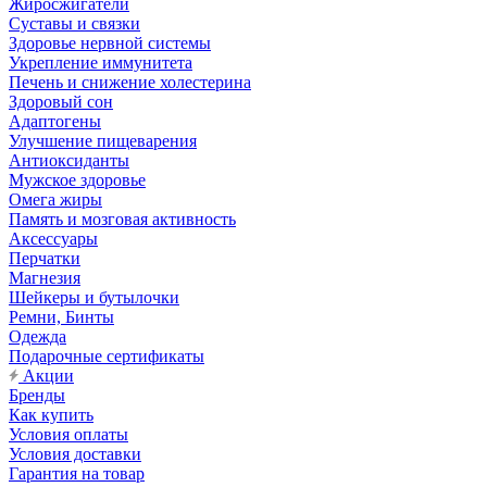
Жиросжигатели
Суставы и связки
Здоровье нервной системы
Укрепление иммунитета
Печень и снижение холестерина
Здоровый сон
Адаптогены
Улучшение пищеварения
Антиоксиданты
Мужское здоровье
Омега жиры
Память и мозговая активность
Аксессуары
Перчатки
Магнезия
Шейкеры и бутылочки
Ремни, Бинты
Одежда
Подарочные сертификаты
Акции
Бренды
Как купить
Условия оплаты
Условия доставки
Гарантия на товар