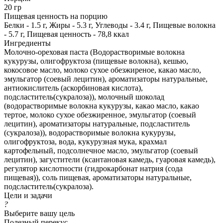
20 гр
Пищевая ценность на порцию
Белки - 1.5 г, Жиры - 5.3 г, Углеводы - 3.4 г, Пищевые волокна
- 5.7 г, Пищевая ценность - 78,8 ккал
Ингредиенты
Молочно-ореховая паста (Водорастворимые волокна
кукурузы, олигофруктоза (пищевые волокна), кешью,
кокосовое масло, молоко сухое обезжиреное, какао масло,
эмульгатор (соевый лецитин), ароматизаторы натуральные,
антиокислитель (аскорбиновая кислота),
подсластитель(сукралоза)), молочный шоколад
(водорастворимые волокна кукурузы, какао масло, какао
тертое, молоко сухое обезжиренное, эмульгатор (соевый
лецитин), ароматизаторы натуральные, подсластитель
(сукралоза)), водорастворимые волокна кукурузы,
олигофруктоза, вода, кукурузная мука, крахмал
картофельный, подсолнечное масло, эмульгатор (соевый
лецитин), загустители (ксантановая камедь, гуаровая камедь),
регулятор кислотности (гидрокарбонат натрия (сода
пищевая)), соль пищевая, ароматизаторы натуральные,
подсластитель(сукралоза).
Цели и задачи
?
Выберите вашу цель
Полезный перекус