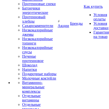
Протеиновые снеки
Как купить
Батончики
энергетические
Условия
Протеиновый
оплаты
хлебцы
Бренды
Условия
Сахарозаменители
Акции
доставки
Низкокалорийные
Гарантия
джемы
на товар
Низкокалорийные
топинги
Низкокалорийные
соусы
Печенье
протеиновое
Шоколад
Напитки
Подарочные наборы
Молочные коктейли
Витаминно-
минеральные
комплексы
Отдельные
витамины
Отдельные
минералы