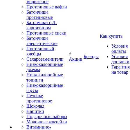
мороженое
Протеиновые вафли
Батончики
протеиновые
Батончики с Л-
карнитином
Протеиновые снеки
Как купить
Батончики
энергетические
Условия
Протеиновый
оплаты
хлебцы
Бренды
Условия
Сахарозаменители
Акции
доставки
Низкокалорийные
Гарантия
джемы
на товар
Низкокалорийные
топинги
Низкокалорийные
соусы
Печенье
протеиновое
Шоколад
Напитки
Подарочные наборы
Молочные коктейли
Витаминно-