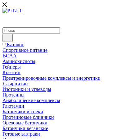
Каталог
Спортивное питание
BCAA
Аминокислоты
Гейнеры
Креатин
Предтренировочные комплексы и энергетики
Л-карнитин
Изотоники и углеводы
Протеины
Анаболические комплексы
Глютамин
Батончики и снеки
Протеиновые блинчики
Ореховые батончики
Батончики веганские
Готовые завтраки