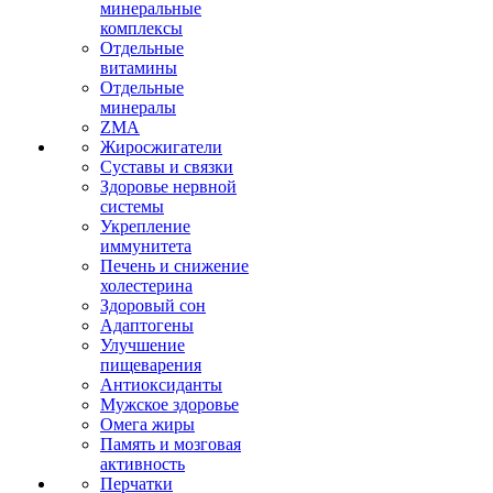
минеральные
комплексы
Отдельные
витамины
Отдельные
минералы
ZMA
Жиросжигатели
Суставы и связки
Здоровье нервной
системы
Укрепление
иммунитета
Печень и снижение
холестерина
Здоровый сон
Адаптогены
Улучшение
пищеварения
Антиоксиданты
Мужское здоровье
Омега жиры
Память и мозговая
активность
Перчатки