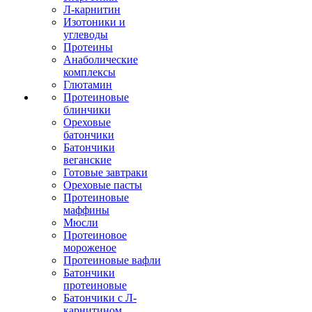
Л-карнитин
Изотоники и
углеводы
Протеины
Анаболические
комплексы
Глютамин
Протеиновые
блинчики
Ореховые
батончики
Батончики
веганские
Готовые завтраки
Ореховые пасты
Протеиновые
маффины
Мюсли
Протеиновое
мороженое
Протеиновые вафли
Батончики
протеиновые
Батончики с Л-
карнитином