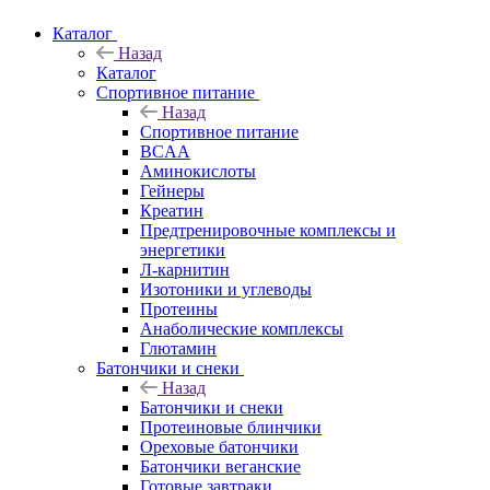
Каталог
Назад
Каталог
Спортивное питание
Назад
Спортивное питание
BCAA
Аминокислоты
Гейнеры
Креатин
Предтренировочные комплексы и
энергетики
Л-карнитин
Изотоники и углеводы
Протеины
Анаболические комплексы
Глютамин
Батончики и снеки
Назад
Батончики и снеки
Протеиновые блинчики
Ореховые батончики
Батончики веганские
Готовые завтраки