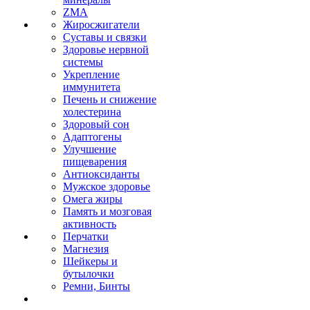
ZMA
Жиросжигатели
Суставы и связки
Здоровье нервной
системы
Укрепление
иммунитета
Печень и снижение
холестерина
Здоровый сон
Адаптогены
Улучшение
пищеварения
Антиоксиданты
Мужское здоровье
Омега жиры
Память и мозговая
активность
Перчатки
Магнезия
Шейкеры и
бутылочки
Ремни, Бинты