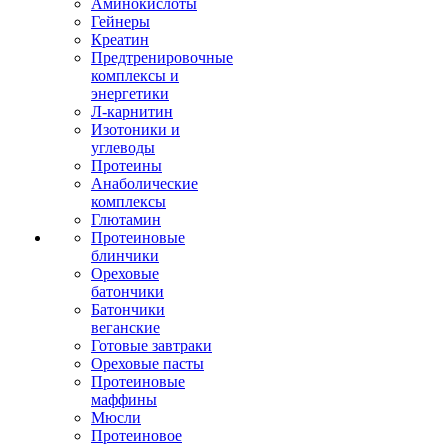
Аминокислоты
Гейнеры
Креатин
Предтренировочные
комплексы и
энергетики
Л-карнитин
Изотоники и
углеводы
Протеины
Анаболические
комплексы
Глютамин
Протеиновые
блинчики
Ореховые
батончики
Батончики
веганские
Готовые завтраки
Ореховые пасты
Протеиновые
маффины
Мюсли
Протеиновое