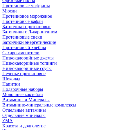
Ореховые пасты
Протеиновые маффины
Мюсли
Протеиновое мороженое
Протеиновые вафли
Батончики протеиновые
Батончики с Л-карнитином
Протеиновые снеки
Батончики энергетические
Протеиновый хлебцы
Сахарозаменители
Низкокалорийные джемы
Низкокалорийные топинги
Низкокалорийные соусы
Печенье протеиновое
Шоколад
Напитки
Подарочные наборы
Молочные коктейли
Витамины и Минералы
Витаминно-минеральные комплексы
Отдельные витамины
Отдельные минералы
ZMA
Красота и долголетие