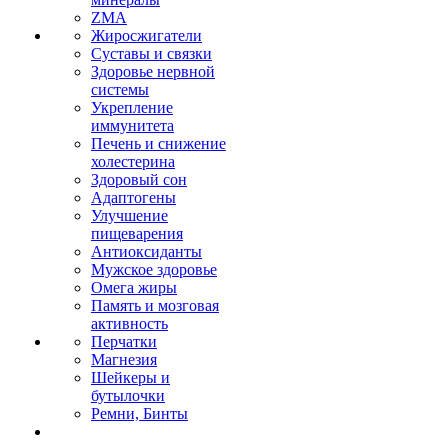
ZMA
Жиросжигатели
Суставы и связки
Здоровье нервной
системы
Укрепление
иммунитета
Печень и снижение
холестерина
Здоровый сон
Адаптогены
Улучшение
пищеварения
Антиоксиданты
Мужское здоровье
Омега жиры
Память и мозговая
активность
Перчатки
Магнезия
Шейкеры и
бутылочки
Ремни, Бинты