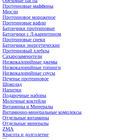
Ореховые пасты
Протеиновые маффины
Мюсли
Протеиновое мороженое
Протеиновые вафли
Батончики протеиновые
Батончики с Л-карнитином
Протеиновые снеки
Батончики энергетические
Протеиновый хлебцы
Сахарозаменители
Низкокалорийные джемы
Низкокалорийные топинги
Низкокалорийные соусы
Печенье протеиновое
Шоколад
Напитки
Подарочные наборы
Молочные коктейли
Витамины и Минералы
Витаминно-минеральные комплексы
Отдельные витамины
Отдельные минералы
ZMA
Красота и долголетие