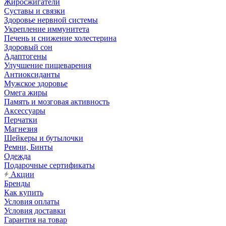
Жиросжигатели
Суставы и связки
Здоровье нервной системы
Укрепление иммунитета
Печень и снижение холестерина
Здоровый сон
Адаптогены
Улучшение пищеварения
Антиоксиданты
Мужское здоровье
Омега жиры
Память и мозговая активность
Аксессуары
Перчатки
Магнезия
Шейкеры и бутылочки
Ремни, Бинты
Одежда
Подарочные сертификаты
Акции
Бренды
Как купить
Условия оплаты
Условия доставки
Гарантия на товар