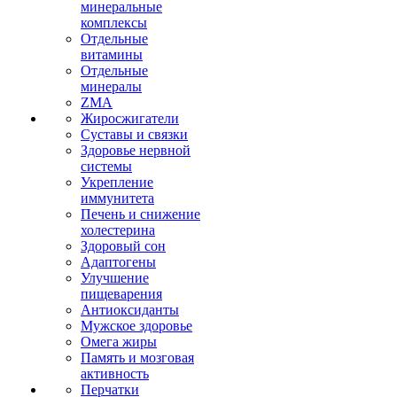
минеральные
комплексы
Отдельные
витамины
Отдельные
минералы
ZMA
Жиросжигатели
Суставы и связки
Здоровье нервной
системы
Укрепление
иммунитета
Печень и снижение
холестерина
Здоровый сон
Адаптогены
Улучшение
пищеварения
Антиоксиданты
Мужское здоровье
Омега жиры
Память и мозговая
активность
Перчатки