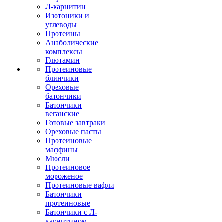
Л-карнитин
Изотоники и
углеводы
Протеины
Анаболические
комплексы
Глютамин
Протеиновые
блинчики
Ореховые
батончики
Батончики
веганские
Готовые завтраки
Ореховые пасты
Протеиновые
маффины
Мюсли
Протеиновое
мороженое
Протеиновые вафли
Батончики
протеиновые
Батончики с Л-
карнитином