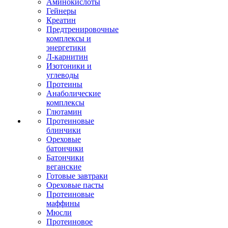
Аминокислоты
Гейнеры
Креатин
Предтренировочные
комплексы и
энергетики
Л-карнитин
Изотоники и
углеводы
Протеины
Анаболические
комплексы
Глютамин
Протеиновые
блинчики
Ореховые
батончики
Батончики
веганские
Готовые завтраки
Ореховые пасты
Протеиновые
маффины
Мюсли
Протеиновое