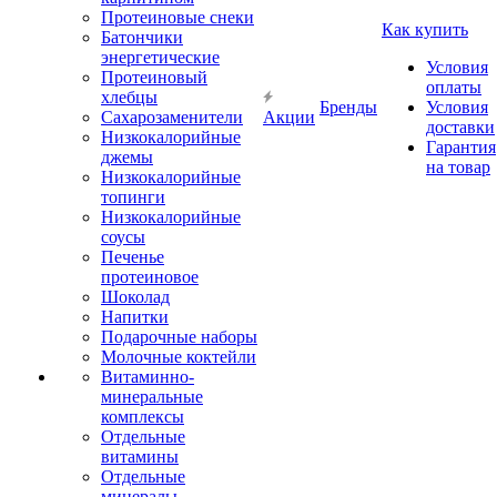
Протеиновые снеки
Как купить
Батончики
энергетические
Условия
Протеиновый
оплаты
хлебцы
Бренды
Условия
Сахарозаменители
Акции
доставки
Низкокалорийные
Гарантия
джемы
на товар
Низкокалорийные
топинги
Низкокалорийные
соусы
Печенье
протеиновое
Шоколад
Напитки
Подарочные наборы
Молочные коктейли
Витаминно-
минеральные
комплексы
Отдельные
витамины
Отдельные
минералы