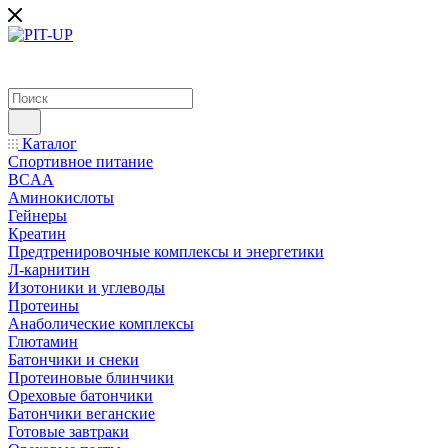
Каталог
Спортивное питание
BCAA
Аминокислоты
Гейнеры
Креатин
Предтренировочные комплексы и энергетики
Л-карнитин
Изотоники и углеводы
Протеины
Анаболические комплексы
Глютамин
Батончики и снеки
Протеиновые блинчики
Ореховые батончики
Батончики веганские
Готовые завтраки