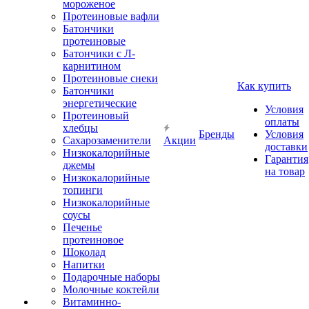
мороженое
Протеиновые вафли
Батончики
протеиновые
Батончики с Л-
карнитином
Протеиновые снеки
Как купить
Батончики
энергетические
Условия
Протеиновый
оплаты
хлебцы
Бренды
Условия
Сахарозаменители
Акции
доставки
Низкокалорийные
Гарантия
джемы
на товар
Низкокалорийные
топинги
Низкокалорийные
соусы
Печенье
протеиновое
Шоколад
Напитки
Подарочные наборы
Молочные коктейли
Витаминно-