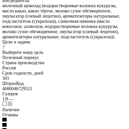
Ингредиенты
молочный шоколад (водорастворимые волокна кукурузы,
масло какао, какао тёртое, молоко сухое обезжиренное,
эмульгатор (соевый лецитин), ароматизаторы натуральные,
подсластитель (сукралоза)), сливочная начинка (масло
кокосовое, аллюлоза, водорастворимые волокна кукурузы,
молоко сухое обезжиренное, эмульгатор (соевый лецитин),
ароматизаторы натуральные, подсластитель (сукралоза)).
Цели и задачи
?
Выберите вашу цель
Полезный перекус
Страна производства
Россия
Срок годности, дней
365
ШтрихКод
4680046729521
Галерея
1/0
—
Наличие
Отзывы