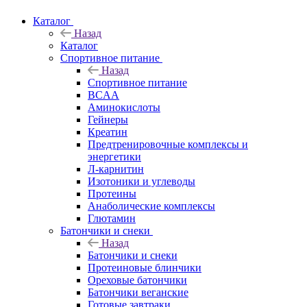
Каталог
Назад
Каталог
Спортивное питание
Назад
Спортивное питание
BCAA
Аминокислоты
Гейнеры
Креатин
Предтренировочные комплексы и
энергетики
Л-карнитин
Изотоники и углеводы
Протеины
Анаболические комплексы
Глютамин
Батончики и снеки
Назад
Батончики и снеки
Протеиновые блинчики
Ореховые батончики
Батончики веганские
Готовые завтраки