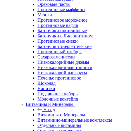
Ореховые пасты
Протеиновые маффины
Мюсли
Протеиновое мороженое
Протеиновые вафли
Батончики протеиновые
Батончики с Л-карнитином
Протеиновые снеки
Батончики энергетические
Протеиновый хлебцы
Сахарозаменители
Низкокалорийные джемы
Низкокалорийные топинги
Низкокалорийные соусы
Печенье протеиновое
Шоколад
Напитки
Подарочные наборы
Молочные коктейли
Витамины и Минералы
Назад
Витамины и Минералы
Витаминно-минеральные комплексы
Отдельные витамины
Отдельные минералы