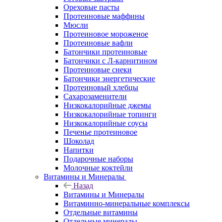
Ореховые пасты
Протеиновые маффины
Мюсли
Протеиновое мороженое
Протеиновые вафли
Батончики протеиновые
Батончики с Л-карнитином
Протеиновые снеки
Батончики энергетические
Протеиновый хлебцы
Сахарозаменители
Низкокалорийные джемы
Низкокалорийные топинги
Низкокалорийные соусы
Печенье протеиновое
Шоколад
Напитки
Подарочные наборы
Молочные коктейли
Витамины и Минералы
Назад
Витамины и Минералы
Витаминно-минеральные комплексы
Отдельные витамины
Отдельные минералы