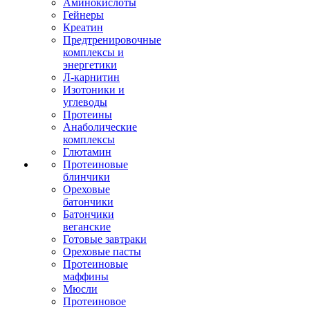
Аминокислоты
Гейнеры
Креатин
Предтренировочные
комплексы и
энергетики
Л-карнитин
Изотоники и
углеводы
Протеины
Анаболические
комплексы
Глютамин
Протеиновые
блинчики
Ореховые
батончики
Батончики
веганские
Готовые завтраки
Ореховые пасты
Протеиновые
маффины
Мюсли
Протеиновое