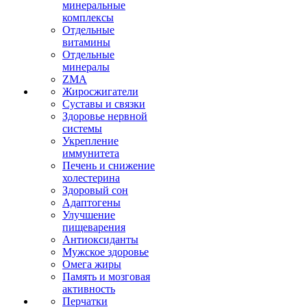
минеральные
комплексы
Отдельные
витамины
Отдельные
минералы
ZMA
Жиросжигатели
Суставы и связки
Здоровье нервной
системы
Укрепление
иммунитета
Печень и снижение
холестерина
Здоровый сон
Адаптогены
Улучшение
пищеварения
Антиоксиданты
Мужское здоровье
Омега жиры
Память и мозговая
активность
Перчатки