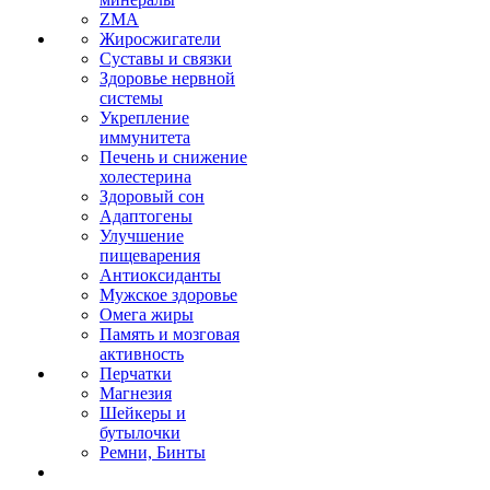
ZMA
Жиросжигатели
Суставы и связки
Здоровье нервной
системы
Укрепление
иммунитета
Печень и снижение
холестерина
Здоровый сон
Адаптогены
Улучшение
пищеварения
Антиоксиданты
Мужское здоровье
Омега жиры
Память и мозговая
активность
Перчатки
Магнезия
Шейкеры и
бутылочки
Ремни, Бинты