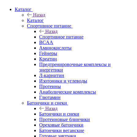
Каталог
Назад
Каталог
Спортивное питание
Назад
Спортивное питание
BCAA
Аминокислоты
Гейнеры
Креатин
Предтренировочные комплексы и
энергетики
Л-карнитин
Изотоники и углеводы
Протеины
Анаболические комплексы
Глютамин
Батончики и снеки
Назад
Батончики и снеки
Протеиновые блинчики
Ореховые батончики
Батончики веганские
Готовые завтраки