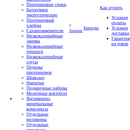
Протеиновые снеки
Как купить
Батончики
энергетические
Условия
Протеиновый
оплаты
хлебцы
Бренды
Условия
Сахарозаменители
Акции
доставки
Низкокалорийные
Гарантия
джемы
на товар
Низкокалорийные
топинги
Низкокалорийные
соусы
Печенье
протеиновое
Шоколад
Напитки
Подарочные наборы
Молочные коктейли
Витаминно-
минеральные
комплексы
Отдельные
витамины
Отдельные
минералы