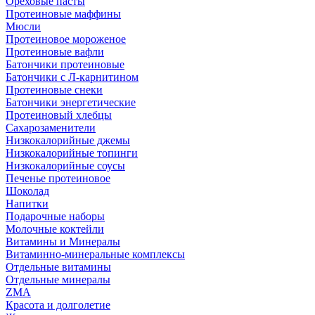
Ореховые пасты
Протеиновые маффины
Мюсли
Протеиновое мороженое
Протеиновые вафли
Батончики протеиновые
Батончики с Л-карнитином
Протеиновые снеки
Батончики энергетические
Протеиновый хлебцы
Сахарозаменители
Низкокалорийные джемы
Низкокалорийные топинги
Низкокалорийные соусы
Печенье протеиновое
Шоколад
Напитки
Подарочные наборы
Молочные коктейли
Витамины и Минералы
Витаминно-минеральные комплексы
Отдельные витамины
Отдельные минералы
ZMA
Красота и долголетие