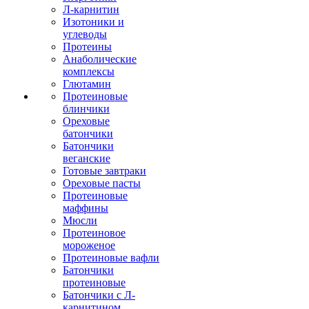
Л-карнитин
Изотоники и
углеводы
Протеины
Анаболические
комплексы
Глютамин
Протеиновые
блинчики
Ореховые
батончики
Батончики
веганские
Готовые завтраки
Ореховые пасты
Протеиновые
маффины
Мюсли
Протеиновое
мороженое
Протеиновые вафли
Батончики
протеиновые
Батончики с Л-
карнитином