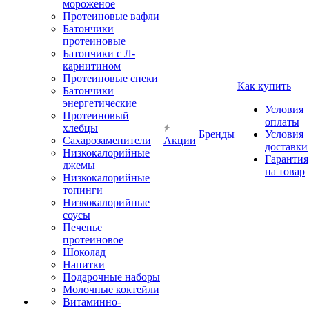
мороженое
Протеиновые вафли
Батончики
протеиновые
Батончики с Л-
карнитином
Протеиновые снеки
Как купить
Батончики
энергетические
Условия
Протеиновый
оплаты
хлебцы
Бренды
Условия
Сахарозаменители
Акции
доставки
Низкокалорийные
Гарантия
джемы
на товар
Низкокалорийные
топинги
Низкокалорийные
соусы
Печенье
протеиновое
Шоколад
Напитки
Подарочные наборы
Молочные коктейли
Витаминно-