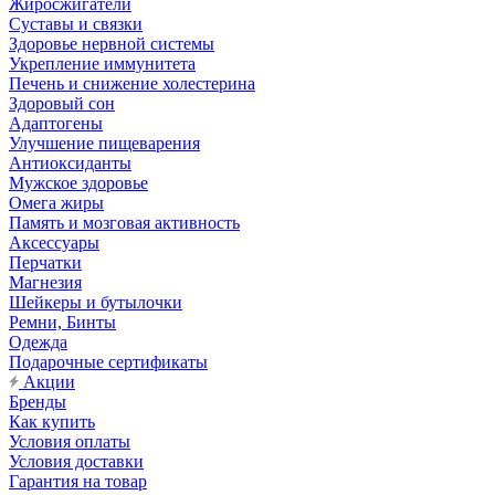
Жиросжигатели
Суставы и связки
Здоровье нервной системы
Укрепление иммунитета
Печень и снижение холестерина
Здоровый сон
Адаптогены
Улучшение пищеварения
Антиоксиданты
Мужское здоровье
Омега жиры
Память и мозговая активность
Аксессуары
Перчатки
Магнезия
Шейкеры и бутылочки
Ремни, Бинты
Одежда
Подарочные сертификаты
Акции
Бренды
Как купить
Условия оплаты
Условия доставки
Гарантия на товар