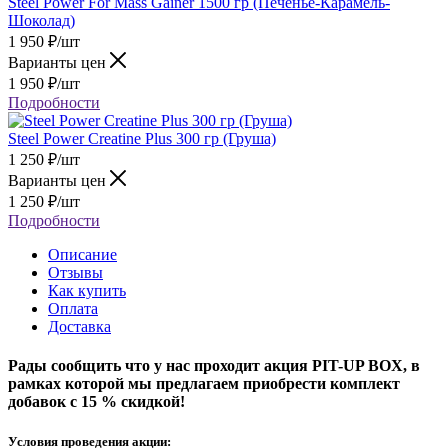
Steel Power For Mass Gainer 1500 гр (Печенье-Карамель-
Шоколад)
1 950
₽
/шт
Варианты цен
1 950
₽
/шт
Подробности
Steel Power Creatine Plus 300 гр (Груша)
1 250
₽
/шт
Варианты цен
1 250
₽
/шт
Подробности
Описание
Отзывы
Как купить
Оплата
Доставка
Рады сообщить что у нас проходит акция PIT-UP BOX, в
рамках которой мы предлагаем приобрести комплект
добавок с 15 % скидкой!
Условия проведения акции: