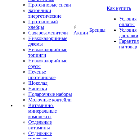
Протеиновые снеки
Как купить
Батончики
энергетические
Условия
Протеиновый
оплаты
хлебцы
Бренды
Условия
Сахарозаменители
Акции
доставки
Низкокалорийные
Гарантия
джемы
на товар
Низкокалорийные
топинги
Низкокалорийные
соусы
Печенье
протеиновое
Шоколад
Напитки
Подарочные наборы
Молочные коктейли
Витаминно-
минеральные
комплексы
Отдельные
витамины
Отдельные
минералы