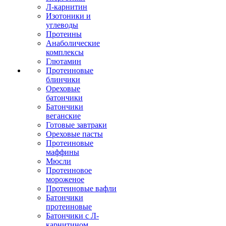
Л-карнитин
Изотоники и
углеводы
Протеины
Анаболические
комплексы
Глютамин
Протеиновые
блинчики
Ореховые
батончики
Батончики
веганские
Готовые завтраки
Ореховые пасты
Протеиновые
маффины
Мюсли
Протеиновое
мороженое
Протеиновые вафли
Батончики
протеиновые
Батончики с Л-
карнитином