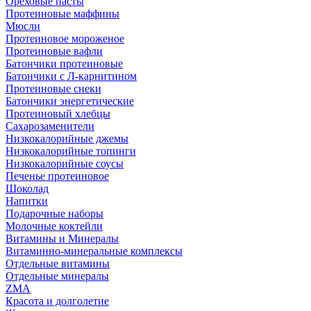
Ореховые пасты
Протеиновые маффины
Мюсли
Протеиновое мороженое
Протеиновые вафли
Батончики протеиновые
Батончики с Л-карнитином
Протеиновые снеки
Батончики энергетические
Протеиновый хлебцы
Сахарозаменители
Низкокалорийные джемы
Низкокалорийные топинги
Низкокалорийные соусы
Печенье протеиновое
Шоколад
Напитки
Подарочные наборы
Молочные коктейли
Витамины и Минералы
Витаминно-минеральные комплексы
Отдельные витамины
Отдельные минералы
ZMA
Красота и долголетие