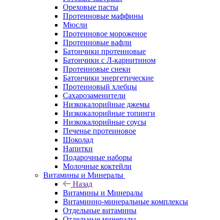
Ореховые пасты
Протеиновые маффины
Мюсли
Протеиновое мороженое
Протеиновые вафли
Батончики протеиновые
Батончики с Л-карнитином
Протеиновые снеки
Батончики энергетические
Протеиновый хлебцы
Сахарозаменители
Низкокалорийные джемы
Низкокалорийные топинги
Низкокалорийные соусы
Печенье протеиновое
Шоколад
Напитки
Подарочные наборы
Молочные коктейли
Витамины и Минералы
Назад
Витамины и Минералы
Витаминно-минеральные комплексы
Отдельные витамины
Отдельные минералы