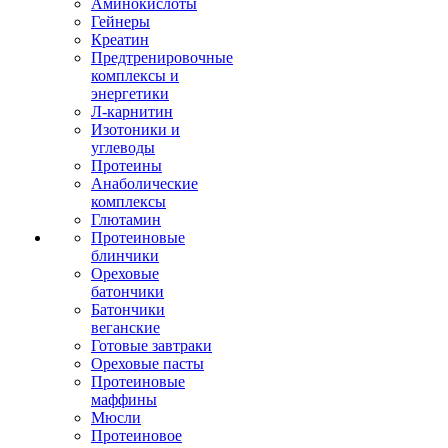
Аминокислоты
Гейнеры
Креатин
Предтренировочные
комплексы и
энергетики
Л-карнитин
Изотоники и
углеводы
Протеины
Анаболические
комплексы
Глютамин
Протеиновые
блинчики
Ореховые
батончики
Батончики
веганские
Готовые завтраки
Ореховые пасты
Протеиновые
маффины
Мюсли
Протеиновое