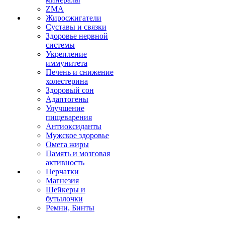
ZMA
Жиросжигатели
Суставы и связки
Здоровье нервной
системы
Укрепление
иммунитета
Печень и снижение
холестерина
Здоровый сон
Адаптогены
Улучшение
пищеварения
Антиоксиданты
Мужское здоровье
Омега жиры
Память и мозговая
активность
Перчатки
Магнезия
Шейкеры и
бутылочки
Ремни, Бинты