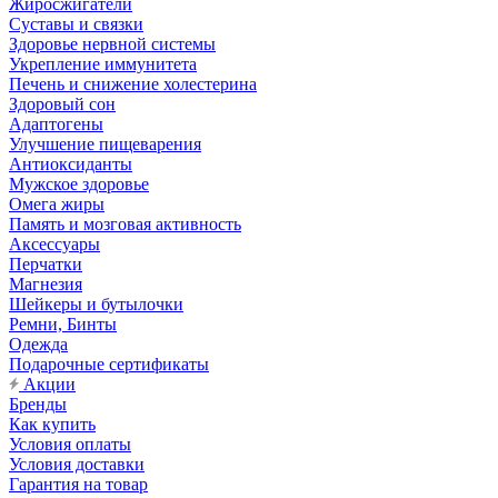
Жиросжигатели
Суставы и связки
Здоровье нервной системы
Укрепление иммунитета
Печень и снижение холестерина
Здоровый сон
Адаптогены
Улучшение пищеварения
Антиоксиданты
Мужское здоровье
Омега жиры
Память и мозговая активность
Аксессуары
Перчатки
Магнезия
Шейкеры и бутылочки
Ремни, Бинты
Одежда
Подарочные сертификаты
Акции
Бренды
Как купить
Условия оплаты
Условия доставки
Гарантия на товар