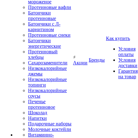
мороженое
Протеиновые вафли
Батончики
протеиновые
Батончики с Л-
карнитином
Протеиновые снеки
Как купить
Батончики
энергетические
Условия
Протеиновый
оплаты
хлебцы
Бренды
Условия
Сахарозаменители
Акции
доставки
Низкокалорийные
Гарантия
джемы
на товар
Низкокалорийные
топинги
Низкокалорийные
соусы
Печенье
протеиновое
Шоколад
Напитки
Подарочные наборы
Молочные коктейли
Витаминно-