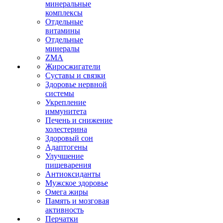
минеральные
комплексы
Отдельные
витамины
Отдельные
минералы
ZMA
Жиросжигатели
Суставы и связки
Здоровье нервной
системы
Укрепление
иммунитета
Печень и снижение
холестерина
Здоровый сон
Адаптогены
Улучшение
пищеварения
Антиоксиданты
Мужское здоровье
Омега жиры
Память и мозговая
активность
Перчатки