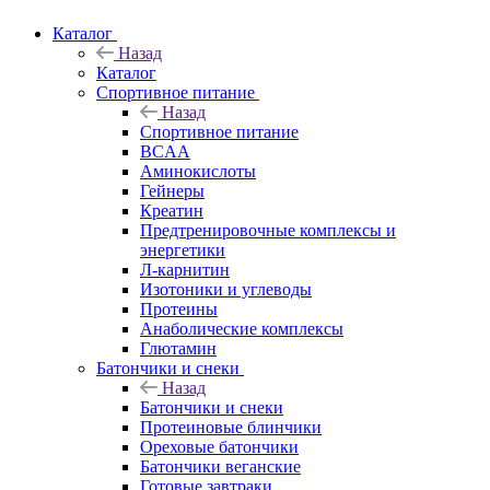
Каталог
Назад
Каталог
Спортивное питание
Назад
Спортивное питание
BCAA
Аминокислоты
Гейнеры
Креатин
Предтренировочные комплексы и
энергетики
Л-карнитин
Изотоники и углеводы
Протеины
Анаболические комплексы
Глютамин
Батончики и снеки
Назад
Батончики и снеки
Протеиновые блинчики
Ореховые батончики
Батончики веганские
Готовые завтраки