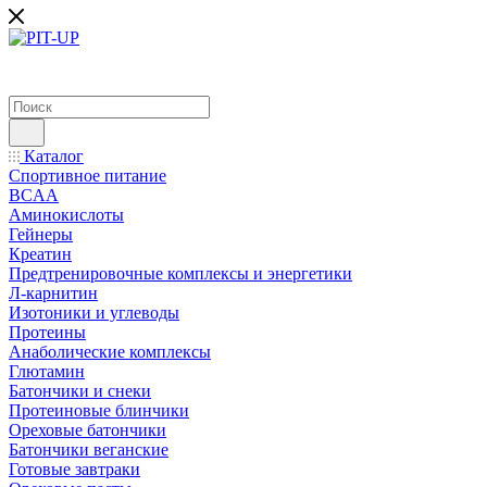
Каталог
Спортивное питание
BCAA
Аминокислоты
Гейнеры
Креатин
Предтренировочные комплексы и энергетики
Л-карнитин
Изотоники и углеводы
Протеины
Анаболические комплексы
Глютамин
Батончики и снеки
Протеиновые блинчики
Ореховые батончики
Батончики веганские
Готовые завтраки